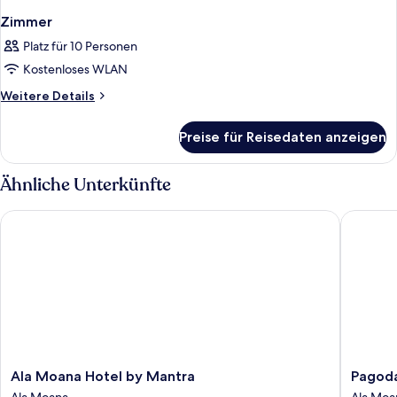
Zimmer
Platz für 10 Personen
Kostenloses WLAN
Weitere
Weitere Details
Details
für
Preise für Reisedaten anzeigen
Zimmer
Ähnliche Unterkünfte
Ala Moana Hotel by Mantra
Pagoda 
Ala
Pagoda
Ala Moana Hotel by Mantra
Pagoda
Moana
Hotel
Ala Moana
Ala Moa