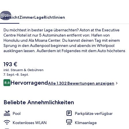
Centre
Hotel
rück
Weiter
25+
Übersicht
Zimmer
Lage
Richtlinien
Du möchtest in bester Lage übernachten? Aston at the Executive
Centre Hotel ist nur 5 Autominuten entfernt von: Hafen von
Honolulu und Ala Moana Center. Du kannst deinen Tag mit einem
Sprung in den Außenpool beginnen und abends im Whirlpool
ausklingen lassen. Außerdem ist Folgendes mit dem Auto höchstens
10 Minuten entfernt: Waikiki Beach Walk und Royal Hawaiian Center.
Andere Reisende lieben das hilfsbereite Personal und die großen
Der
193 €
Zimmer.
aktuelle
inkl. Steuern & Gebühren
Preis
7. Sept.–8. Sept.
Außenbereich
beträgt
Bewertungen
Hervorragend
8,6
Alle 1.302 Bewertungen anzeigen
193 €.
8,6 von 10.
Beliebte Annehmlichkeiten
Pool
Parkplätze verfügbar
Kostenloses WLAN
Klimaanlage