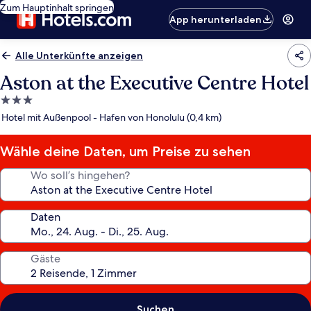
Zum Hauptinhalt springen
App herunterladen
Alle Unterkünfte anzeigen
Aston at the Executive Centre Hotel
3.0-
Sterne-
Hotel mit Außenpool - Hafen von Honolulu (0,4 km)
Unterkunft
Wähle deine Daten, um Preise zu sehen
Wo soll’s hingehen?
Daten
Gäste
Suchen