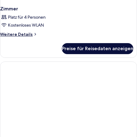
Zimmer
Platz für 4 Personen
Kostenloses WLAN
Weitere
Weitere Details
Details
für
Preise für Reisedaten anzeigen
Zimmer