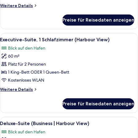
anzeigen
Weitere
Weitere Details
Details
für
Preise für Reisedaten anzeigen
Deluxe-
Suite,
Bergblick
Alle
Ein Hotelzimmer mit einem großen Bett
8
(Business)
Executive-Suite, 1 Schlafzimmer (Harbour View)
Fotos
Blick auf den Hafen
für
60 m²
Executive-
Suite,
Platz für 2 Personen
1
1 King-Bett ODER 1 Queen-Bett
Schlafzimmer
Kostenloses WLAN
(Harbour
Weitere
Weitere Details
View)
Details
anzeigen
für
Preise für Reisedaten anzeigen
Executive-
Suite,
1
Alle
Ein Hotelzimmer mit einem großen Bett
6
Schlafzimmer
Deluxe-Suite (Business | Harbour View)
Fotos
(Harbour
Blick auf den Hafen
View)
für