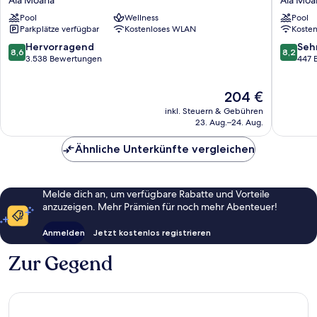
Hotel
Ala
Pool
Wellness
Pool
by
Moana
Parkplätze verfügbar
Kostenloses WLAN
Koste
Mantra
Ala
8.6
8.2
Hervorragend
Seh
8,6
8,2
Moana
von
von
3.538 Bewertungen
447 
10,
10,
Hervorragend,
Sehr
Der
204 €
3.538
gut,
Preis
Bewertungen
447
inkl. Steuern & Gebühren
beträgt
Bewert
23. Aug.–24. Aug.
204 €
Ähnliche Unterkünfte vergleichen
Melde dich an, um verfügbare Rabatte und Vorteile
anzuzeigen. Mehr Prämien für noch mehr Abenteuer!
Anmelden
Jetzt kostenlos registrieren
Zur Gegend