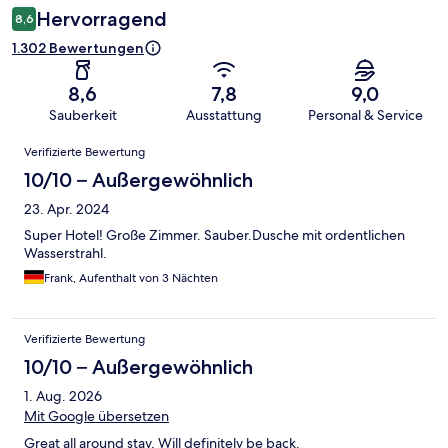
Hervorragend
8,6
1.302 Bewertungen
8,6
7,8
9,0
Sauberkeit
Ausstattung
Personal & Service
Bewertungen
Verifizierte Bewertung
10/10 – Außergewöhnlich
23. Apr. 2024
Super Hotel! Große Zimmer. Sauber.Dusche mit ordentlichen
Wasserstrahl.
Frank, Aufenthalt von 3 Nächten
Verifizierte Bewertung
10/10 – Außergewöhnlich
1. Aug. 2026
Mit Google übersetzen
Great all around stay. Will definitely be back.