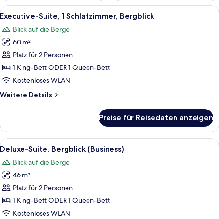
Alle
Ein Hotelzimmer mit großem Fenster u
6
Executive-Suite, 1 Schlafzimmer, Bergblick
Fotos
Blick auf die Berge
für
60 m²
Executive-
Suite,
Platz für 2 Personen
1
1 King-Bett ODER 1 Queen-Bett
Schlafzimmer,
Kostenloses WLAN
Bergblick
Weitere
Weitere Details
anzeigen
Details
für
Preise für Reisedaten anzeigen
Executive-
Suite,
1
Alle
Ein Hotelzimmer mit einem großen Bett
6
Schlafzimmer,
Deluxe-Suite, Bergblick (Business)
Fotos
Bergblick
Blick auf die Berge
für
46 m²
Deluxe-
Suite,
Platz für 2 Personen
Bergblick
1 King-Bett ODER 1 Queen-Bett
(Business)
Kostenloses WLAN