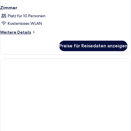
Zimmer
Platz für 10 Personen
Kostenloses WLAN
Weitere
Weitere Details
Details
für
Preise für Reisedaten anzeigen
Zimmer