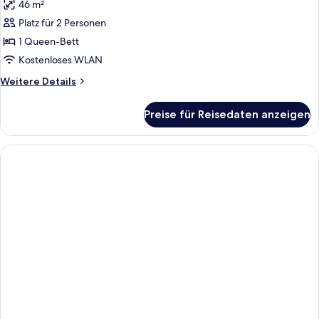
46 m²
Deluxe-
Suite
Platz für 2 Personen
(Business
1 Queen-Bett
|
Kostenloses WLAN
Harbour
Weitere
Weitere Details
View)
Details
anzeigen
für
Preise für Reisedaten anzeigen
Deluxe-
Suite
(Business
|
Harbour
View)