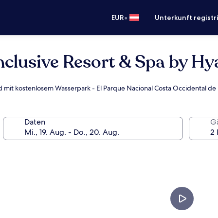
•
EUR
Unterkunft registr
clusive Resort & Spa by Hy
d mit kostenlosem Wasserpark - El Parque Nacional Costa Occidental de I
Daten
G