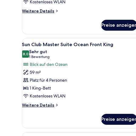
Kostenloses WLAN
Weitere
Weitere Details
Details
für
Preise anzeige
Junior
Suite
Double
Alle
Sun Club Master Suite Ocean F
8
Beachfront
Sun Club Master Suite Ocean Front King
Fotos
Sehr gut
für
8,0
8,0 von 10
(1
1 Bewertung
Sun
Bewertung)
Blick auf den Ozean
Club
59 m²
Master
Platz für 4 Personen
Suite
1 King-Bett
Ocean
Kostenloses WLAN
Front
King
Weitere
Weitere Details
anzeigen
Details
für
Preise anzeige
Sun
Club
Master
Alle
Ein Hotelzimmer mit Bett, Sof