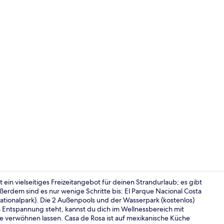
Video der U
 ein vielseitiges Freizeitangebot für deinen Strandurlaub; es gibt
ußerdem sind es nur wenige Schritte bis: El Parque Nacional Costa
ationalpark). Die 2 Außenpools und der Wasserpark (kostenlos)
Ausblick vo
 Entspannung steht, kannst du dich im Wellnessbereich mit
verwöhnen lassen. Casa de Rosa ist auf mexikanische Küche