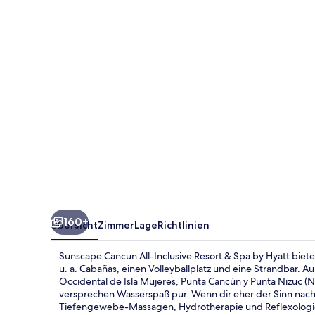
Inclusive
Resort
&
Spa
by
Hyatt
160+
Übersicht
Zimmer
Lage
Richtlinien
Sunscape Cancun All-Inclusive Resort & Spa by Hyatt bietet
u. a. Cabañas, einen Volleyballplatz und eine Strandbar. A
Occidental de Isla Mujeres, Punta Cancún y Punta Nizuc (N
versprechen Wasserspaß pur. Wenn dir eher der Sinn nach
Tiefengewebe-Massagen, Hydrotherapie und Reflexologie 