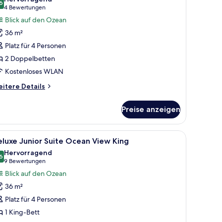
nd
ür
6
8,6 von 10
(4
4 Bewertungen
undle
eluxe
Bewertungen)
Blick auf den Ozean
ed
unior
36 m²
uite
Platz für 4 Personen
cean
2 Doppelbetten
iew
Kostenloses WLAN
ouble
nzeigen
itere
itere Details
tails
r
Preise anzeigen
luxe
nior
ite
Bett, einer Couch, einem kleinen Tisch und einem Palmen-Gemälde.
le
Ein Hotelzimmer mit Bett, Sofa, einem Palme
3
cean
luxe Junior Suite Ocean View King
otos
ew
Hervorragend
uble
ür
6
8,6 von 10
(9
9 Bewertungen
eluxe
Bewertungen)
Blick auf den Ozean
unior
36 m²
uite
Platz für 4 Personen
cean
1 King-Bett
iew