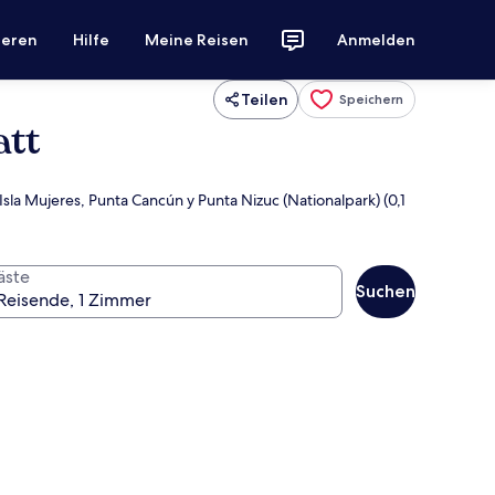
ieren
Hilfe
Meine Reisen
Anmelden
Teilen
Speichern
att
sla Mujeres, Punta Cancún y Punta Nizuc (Nationalpark) (0,1
äste
Suchen