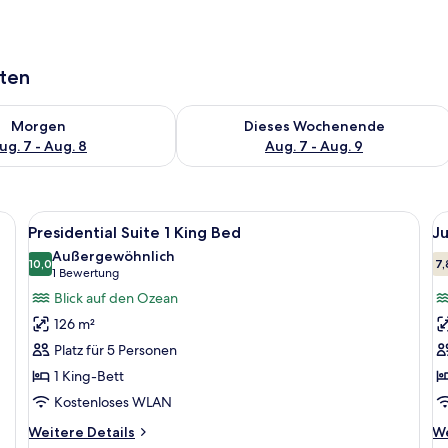
aten
 - Aug. 7.
 Verfügbarkeit für morgen, Aug. 7 - Aug. 8.
Überprüfe die Verfügbarkeit für dies
Morgen
Dieses Wochenende
ug. 7 - Aug. 8
Aug. 7 - Aug. 9
 einem großen Bett, Nachttischlampen, einem Flachbildfernseher und einem
Alle
Ein geräumiges Hotelzimmer mit einem
Al
4
Presidential Suite 1 King Bed
Ju
Fotos
F
Außergewöhnlich
für
10,0
f
7,
10,0 von 10
(1
1 Bewertung
Presidential
J
Bewertung)
Blick auf den Ozean
Suite
S
126 m²
1
K
Platz für 5 Personen
King
B
1 King-Bett
Bed
S
Kostenloses WLAN
anzeigen
u
a
Weitere
We
Weitere Details
We