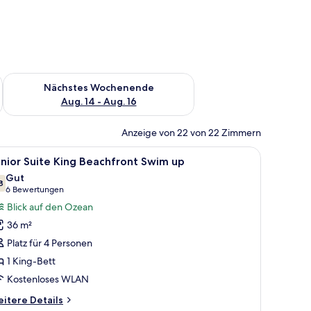
es Wochenende, Aug. 7 - Aug. 9.
Überprüfe die Verfügbarkeit für nächstes Wochenende, Aug. 1
Nächstes Wochenende
Aug. 14 - Aug. 16
Anzeige von 22 von 22 Zimmern
 großen Fenster mit Vorhängen.
 großen Bett, einem Balkon mit Meerblick und einer Sitzecke mit Korbmöbe
le
Ein Paar im Swimmingpool mit Blick auf den 
4
nior Suite King Beachfront Swim up
otos
Gut
ür
8
7,8 von 10
(6
6 Bewertungen
unior
Bewertungen)
Blick auf den Ozean
uite
36 m²
ing
Platz für 4 Personen
eachfront
1 King-Bett
wim
Kostenloses WLAN
p
nzeigen
itere
itere Details