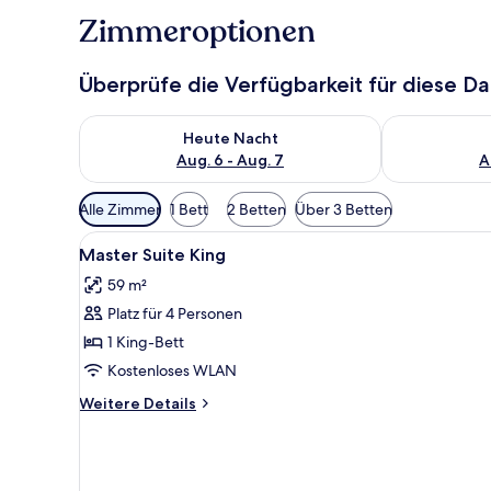
Zimmeroptionen
Überprüfe die Verfügbarkeit für diese D
Überprüfe die Verfügbarkeit für heute Nacht, Aug. 6
Überprüfe die
Heute Nacht
Aug. 6 - Aug. 7
A
Verfügbare
Alle Zimmer
1 Bett
2 Betten
Über 3 Betten
Filter
Alle
Ein modernes Hotelzimmer mit
für
4
Master Suite King
Fotos
Zimmer
59 m²
für
Platz für 4 Personen
Master
Suite
1 King-Bett
King
Kostenloses WLAN
anzeigen
Weitere
Weitere Details
Details
für
Master
Suite