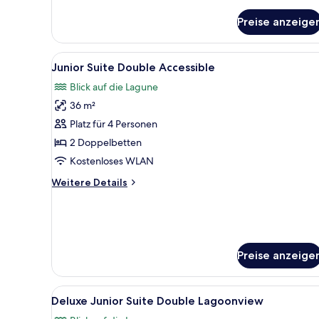
King
Preise anzeige
Alle
Ein Hotelzimmer mit zwei Bett
1
Junior Suite Double Accessible
Fotos
Blick auf die Lagune
für
36 m²
Junior
Suite
Platz für 4 Personen
Double
2 Doppelbetten
Accessible
Kostenloses WLAN
anzeigen
Weitere
Weitere Details
Details
für
Junior
Suite
Double
Preise anzeige
Accessible
Alle
Ein Hotelzimmer mit zwei Bett
4
Deluxe Junior Suite Double Lagoonview
Fotos