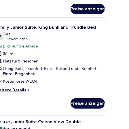
tails
r
Preise anzeigen
nior
ite
ng
großen Bett, Nachttischlampen, einem Flachbildfernseher und einem großen
le
Ein Hotelzimmer mit einem großen Bett, einem
4
achfront
mily Junior Suite, King Bunk and Trundle Bed
otos
wim
Gut
p
ür
4
7,4 von 10
(21
21 Bewertungen
amily
Bewertungen)
Blick auf die Anlage
unior
36 m²
ite,
Platz für 5 Personen
ing
1 King-Bett, 1 Komfort-Einzel-Rollbett und 1 Komfort-
unk
Einzel-Etagenbett
nd
Kostenloses WLAN
rundle
ed
itere
itere Details
tails
nzeigen
r
Preise anzeigen
mily
nior
ite,
m Palmen-Gemälde, Deckenventilator und einem fenster mit Vorhängen.
le
Ein Hotelzimmer mit einem großen Bett, eine
6
ng
eluxe Junior Suite Ocean View Double
otos
nk
Hervorragend