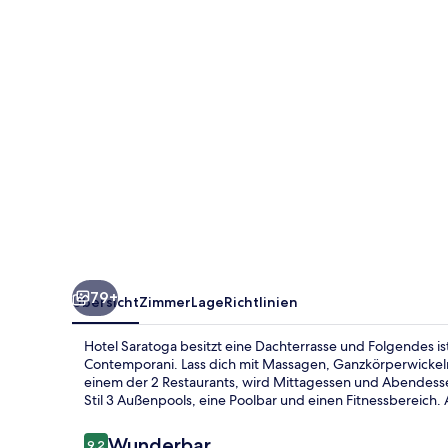
79+
Übersicht
Zimmer
Lage
Richtlinien
Hotel Saratoga besitzt eine Dachterrasse und Folgendes i
Contemporani. Lass dich mit Massagen, Ganzkörperwickel
einem der 2 Restaurants, wird Mittagessen und Abendessen 
Stil 3 Außenpools, eine Poolbar und einen Fitnessbereich.
Bewertungen
Wunderbar
9,2