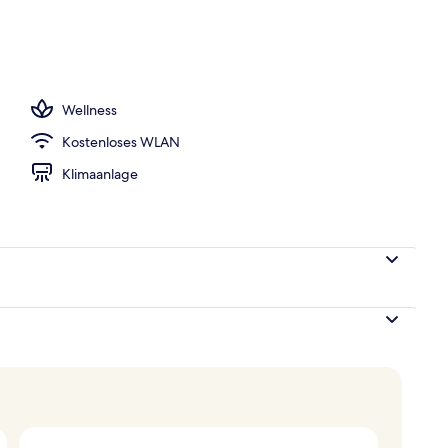
s; Frühstück, Mittagessen und Abendessen werden serviert
Wellness
Kostenloses WLAN
Klimaanlage