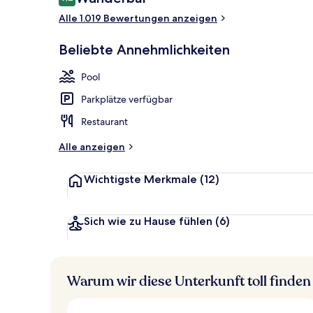
9,2 von 10.
Alle 1.019 Bewertungen anzeigen
2 Restaurant
Beliebte Annehmlichkeiten
Pool
Parkplätze verfügbar
Restaurant
Alle anzeigen
Wichtigste Merkmale
(12)
Sich wie zu Hause fühlen
(6)
Warum wir diese Unterkunft toll finden