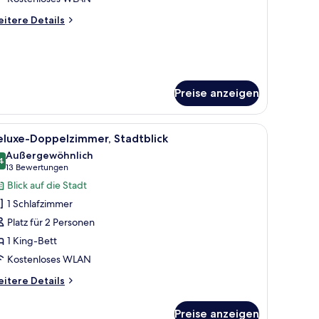
nzeigen
itere
itere Details
tails
r
sign-
ite
Preise anzeigen
ultos)
 mit Fernseher, Balkon mit Tisch und Stühlen sowie einer Couch.
le
Ein modernes Hotelzimmer mit einem großen B
4
eluxe-Doppelzimmer, Stadtblick
otos
Außergewöhnlich
ür
4
9,4 von 10
(13
13 Bewertungen
eluxe-
Bewertungen)
Blick auf die Stadt
oppelzimmer,
1 Schlafzimmer
tadtblick
Platz für 2 Personen
nzeigen
1 King-Bett
Kostenloses WLAN
itere
itere Details
tails
r
Preise anzeigen
luxe-