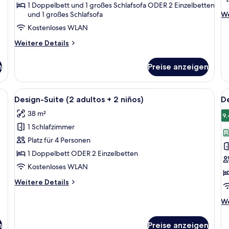
1 Doppelbett und 1 großes Schlafsofa ODER 2 Einzelbetten
+
a
We
und 1 großes Schlafsofa
We
2
De
Kostenloses WLAN
niños)
fü
De
anzeigen
Weitere
Weitere Details
Su
Details
(3
für
n
Preise anzeigen
ad
Junior-
Suite
(2
eibtisch mit Fernseher, Balkon mit Tisch und Stühlen sowie einer Couch.
Alle
Ein Hotelzimmer mit Bett, Schreibtisch
Al
5
adultos
Design-Suite (2 adultos + 2 niños)
D
Fotos
F
+
38 m²
2
für
f
9,
niños)
1 Schlafzimmer
Design-
D
Suite
D
Platz für 4 Personen
(2
S
1 Doppelbett ODER 2 Einzelbetten
adultos
a
Kostenloses WLAN
+
Weitere
Weitere Details
2
Details
niños)
für
We
We
Design-
anzeigen
De
Suite
fü
n
Preise anzeigen
(2
De