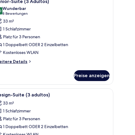
4
nior-Suite (3 Adultos)
otos
Wunderbar
ür
0
9,0 von 10
(8
8 Bewertungen
unior-
Bewertungen)
33 m²
uite
1 Schlafzimmer
3
Platz für 3 Personen
dultos)
1 Doppelbett ODER 2 Einzelbetten
nzeigen
Kostenloses WLAN
itere
itere Details
tails
r
Preise anzeigen
nior-
ite
Gebäude.
, einem Schreibtisch, einem Sessel und einem Balkon mit Blick auf Gebäude
le
Ein Hotelzimmer mit Bett, Schreibtisch mit Fe
5
ultos)
sign-Suite (3 adultos)
otos
33 m²
ür
1 Schlafzimmer
esign-
uite
Platz für 3 Personen
3
1 Doppelbett ODER 2 Einzelbetten
dultos)
Kostenloses WLAN