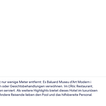
Influencer-V
st nur wenige Meter entfernt: Es Baluard Museu d'Art Modern i
n oder Gesichtsbehandlungen verwöhnen. Im L'Àtic Restaurant,
serviert. Als weitere Highlights bietet dieses Hotel im luxuriösen
2 Restaurant
 Andere Reisende lieben den Pool und das hilfsbereite Personal.