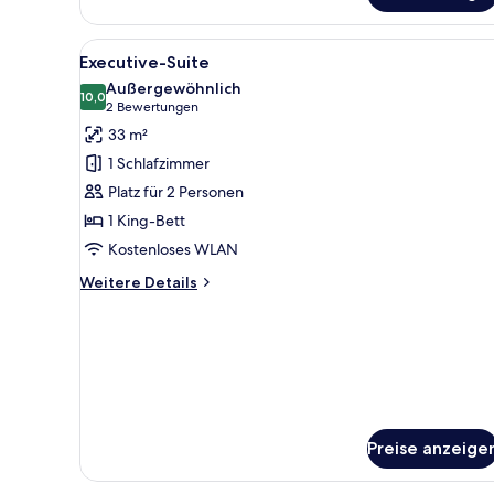
adultos
+1
Alle
Ein modernes Hotelzimmer mit 
niño)
3
Executive-Suite
Fotos
Außergewöhnlich
für
10,0
10,0 von 10
(2
2 Bewertungen
Executive-
Bewertungen)
33 m²
Suite
1 Schlafzimmer
anzeigen
Platz für 2 Personen
1 King-Bett
Kostenloses WLAN
Weitere
Weitere Details
Details
für
Executive-
Suite
Preise anzeige