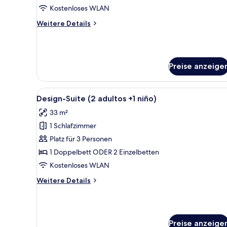
+
Kostenloses WLAN
1
Weitere
Weitere Details
niño)
Details
für
anzeigen
Junior-
Suite
Preise anzeige
(2
adultos
+
Alle
Ein Hotelzimmer mit Bett, Schr
1
5
Design-Suite (2 adultos +1 niño)
Fotos
niño)
33 m²
für
1 Schlafzimmer
Design-
Suite
Platz für 3 Personen
(2
1 Doppelbett ODER 2 Einzelbetten
adultos
Kostenloses WLAN
+1
Weitere
Weitere Details
niño)
Details
anzeigen
für
Design-
Suite
Preise anzeige
(2