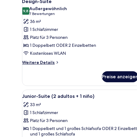
5
Design-Suite
Fotos
Außergewöhnlich
für
9,8
9,8 von 10
(7
7 Bewertungen
Design-
Bewertungen)
36 m²
Suite
1 Schlafzimmer
anzeigen
Platz für 3 Personen
1 Doppelbett ODER 2 Einzelbetten
Kostenloses WLAN
Weitere
Weitere Details
Details
für
Preise anzeige
Design-
Suite
Alle
Ein Hotelzimmer mit einem gro
4
Junior-Suite (2 adultos + 1 niño)
Fotos
33 m²
für
1 Schlafzimmer
Junior-
Suite
Platz für 3 Personen
(2
1 Doppelbett und 1 großes Schlafsofa ODER 2 Einzelbet
und 1 großes Schlafsofa
adultos