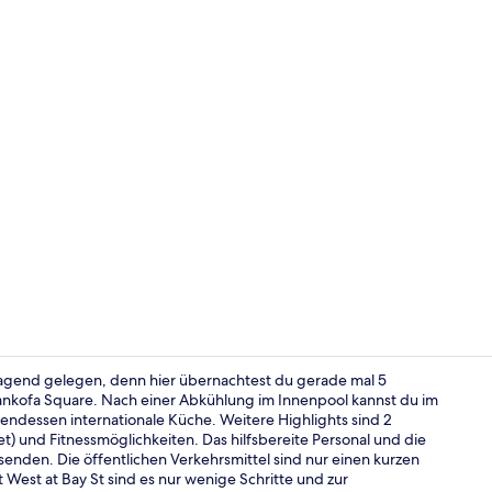
Tagungsbere
ragend gelegen, denn hier übernachtest du gerade mal 5
ankofa Square. Nach einer Abkühlung im Innenpool kannst du im
bendessen internationale Küche. Weitere Highlights sind 2
Frühstück u
t) und Fitnessmöglichkeiten. Das hilfsbereite Personal und die
enden. Die öffentlichen Verkehrsmittel sind nur einen kurzen
West at Bay St sind es nur wenige Schritte und zur