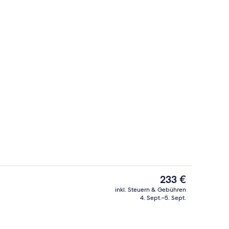
ich
Lobby
Der
233 €
aktuelle
inkl. Steuern & Gebühren
Preis
4. Sept.–5. Sept.
nd Abendessen
Club-Zimmer, 1 King-Bett und Schlaf
beträgt
233 €.