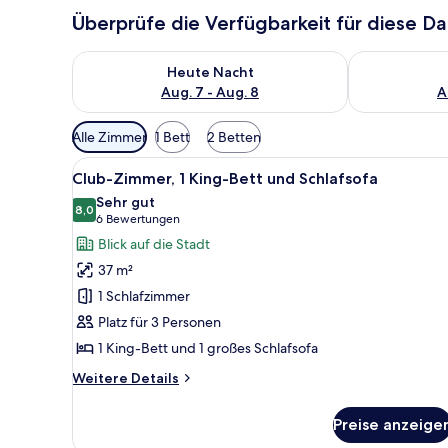
Überprüfe die Verfügbarkeit für diese D
Überprüfe die Verfügbarkeit für heute Nacht, Aug. 7
Überprüfe die
Heute Nacht
Aug. 7 - Aug. 8
A
Verfügbare
Alle Zimmer
1 Bett
2 Betten
Filter
Alle
Ein Hotelzimmer mit Bett, Sch
für
14
Club-Zimmer, 1 King-Bett und Schlafsofa
Fotos
Zimmer
Sehr gut
für
8,0
8,0 von 10
(6
6 Bewertungen
Club-
Bewertungen)
Blick auf die Stadt
Zimmer,
37 m²
1 King-
1 Schlafzimmer
Bett
Platz für 3 Personen
und
1 King-Bett und 1 großes Schlafsofa
Schlafsofa
anzeigen
Weitere
Weitere Details
Details
für
Preise anzeige
Club-