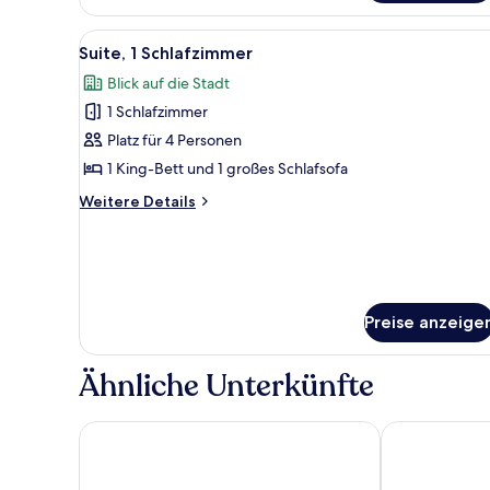
Zimmer,
2 Doppelbetten
Alle
Ein Hotelzimmer mit grauem So
8
Suite, 1 Schlafzimmer
Fotos
Blick auf die Stadt
für
1 Schlafzimmer
Suite,
1
Platz für 4 Personen
Schlafzimmer
1 King-Bett und 1 großes Schlafsofa
anzeigen
Weitere
Weitere Details
Details
für
Suite,
1
Schlafzimmer
Preise anzeige
Ähnliche Unterkünfte
Sheraton Centre Toronto Hotel
Chelsea Hotel