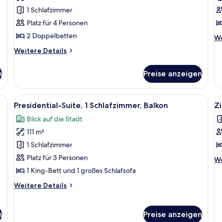
(View)
S
1 Schlafzimmer
anzeigen
a
Platz für 4 Personen
2 Doppelbetten
We
We
De
Weitere
Weitere Details
fü
Details
Zi
für
2 
n
Preise anzeigen
Zimmer,
St
2 Doppelbetten
(View)
eibtisch mit Fernseher, Stuhl, kleinem Tisch und einem Fenster mit Vorhänge
Alle
Ein Hotelzimmer mit blauem Teppich, 
Al
6
Presidential-Suite, 1 Schlafzimmer, Balkon
Zi
Fotos
F
Blick auf die Stadt
für
f
111 m²
Presidential-
Z
Suite,
1 
1 Schlafzimmer
1
B
Platz für 3 Personen
We
We
Schlafzimmer,
u
De
1 King-Bett und 1 großes Schlafsofa
fü
Balkon
S
Weitere
Weitere Details
Zi
anzeigen
E
Details
1 
a
für
Be
Presidential-
u
n
Preise anzeigen
Suite,
Sc