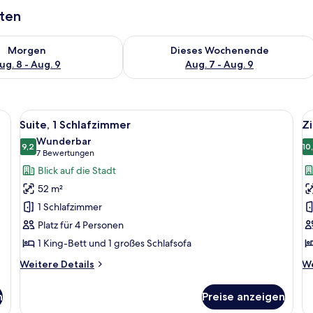
aten
 - Aug. 8.
 Verfügbarkeit für morgen, Aug. 8 - Aug. 9.
Überprüfe die Verfügbarkeit für dies
Morgen
Dieses Wochenende
ug. 8 - Aug. 9
Aug. 7 - Aug. 9
reibtisch, Stuhl und einem Kunstwerk an der Wand.
Alle
Ein Hotelzimmer mit einer Couch, eine
Al
11
Suite, 1 Schlafzimmer
Zi
Fotos
F
Wunderbar
für
9,2
f
10
9,2 von 10
(7
7 Bewertungen
Suite,
Z
Bewertungen)
Blick auf die Stadt
1
1 
52 m²
Schlafzimmer
B
1 Schlafzimmer
anzeigen
B
Platz für 4 Personen
a
1 King-Bett und 1 großes Schlafsofa
Weitere
We
Weitere Details
We
Details
De
für
fü
n
Preise anzeigen
Suite,
Zi