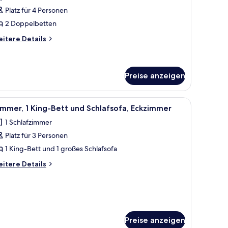
tadtblick
Platz für 4 Personen
nzeigen
2 Doppelbetten
itere
itere Details
tails
r
mmer,
Doppelbetten,
Preise anzeigen
adtblick
n.
einer Couch, einem Couchtisch, einem Essbereich mit Stühlen und einem Fer
le
Ein Hotelzimmer mit Bett, Schreibtisch mit F
6
mmer, 1 King-Bett und Schlafsofa, Eckzimmer
otos
1 Schlafzimmer
ür
Platz für 3 Personen
immer,
King-
1 King-Bett und 1 großes Schlafsofa
ett
itere
itere Details
nd
tails
r
chlafsofa,
mmer,
ckzimmer
King-
nzeigen
tt
nd
Preise anzeigen
hlafsofa,