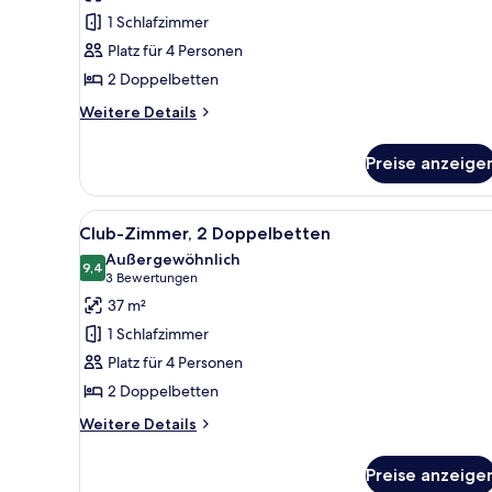
anzeigen
1 Schlafzimmer
Platz für 4 Personen
2 Doppelbetten
Weitere
Weitere Details
Details
für
Preise anzeige
Zimmer,
2 Doppelbetten
Alle
Ein Hotelzimmer mit Bett, Schr
7
Club-Zimmer, 2 Doppelbetten
Fotos
Außergewöhnlich
für
9,4
9,4 von 10
(3
3 Bewertungen
Club-
Bewertungen)
37 m²
Zimmer,
1 Schlafzimmer
2 Doppelbetten
Platz für 4 Personen
anzeigen
2 Doppelbetten
Weitere
Weitere Details
Details
für
Preise anzeige
Club-