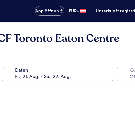
•
App öffnen
EUR
Unterkunft registr
CF Toronto Eaton Centre
)
Daten
G