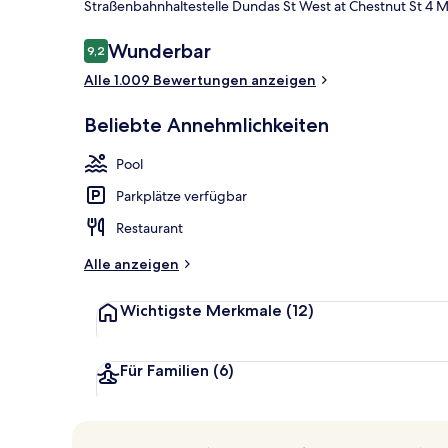
Straßenbahnhaltestelle Dundas St West at Chestnut St 4 M
Bewertungen
Wunderbar
9,2
9,2 von 10.
2 Bars/Loung
Alle 1.009 Bewertungen anzeigen
Beliebte Annehmlichkeiten
Pool
Parkplätze verfügbar
Restaurant
Alle anzeigen
Wichtigste Merkmale
(12)
Für Familien
(6)