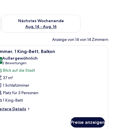
es Wochenende, Aug. 7 - Aug. 9.
Überprüfe die Verfügbarkeit für nächstes Wochenende, Aug. 1
Nächstes Wochenende
Aug. 14 - Aug. 16
Anzeige von 14 von 14 Zimmern
m Sessel und einem Glastisch.
le
Ein Hotelzimmer mit einem großen Bett, einem 
6
mmer, 1 King-Bett, Balkon
otos
Außergewöhnlich
ür
,0
10,0 von 10
(2
2 Bewertungen
immer,
Bewertungen)
Blick auf die Stadt
King-
37 m²
ett,
1 Schlafzimmer
alkon
Platz für 3 Personen
nzeigen
1 King-Bett
itere
itere Details
tails
r
Preise anzeigen
mmer,