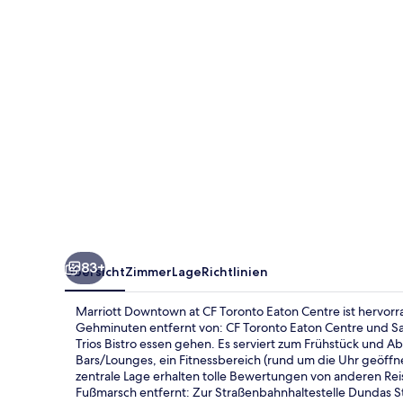
Toronto
Eaton
Centre
83+
Übersicht
Zimmer
Lage
Richtlinien
Marriott Downtown at CF Toronto Eaton Centre ist hervor
Gehminuten entfernt von: CF Toronto Eaton Centre und S
Trios Bistro essen gehen. Es serviert zum Frühstück und A
Bars/Lounges, ein Fitnessbereich (rund um die Uhr geöffne
zentrale Lage erhalten tolle Bewertungen von anderen Reis
Fußmarsch entfernt: Zur Straßenbahnhaltestelle Dundas St 