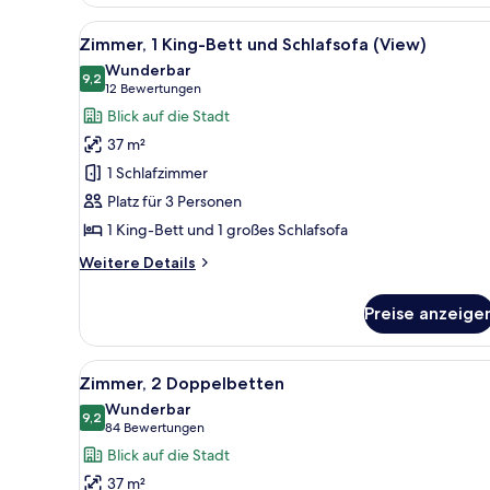
Zimmer,
1 King-
Alle
Ein Hotelzimmer mit einem groß
7
Bett
Zimmer, 1 King-Bett und Schlafsofa (View)
Fotos
und
Wunderbar
Schlafsofa
für
9,2
9,2 von 10
(12
12 Bewertungen
Zimmer,
Bewertungen)
Blick auf die Stadt
1 King-
37 m²
Bett
1 Schlafzimmer
und
Platz für 3 Personen
Schlafsofa
1 King-Bett und 1 großes Schlafsofa
(View)
anzeigen
Weitere
Weitere Details
Details
für
Preise anzeige
Zimmer,
1 King-
Bett
Alle
Ein Hotelzimmer mit Bett, Schr
6
und
Zimmer, 2 Doppelbetten
Fotos
Schlafsofa
Wunderbar
(View)
für
9,2
9,2 von 10
(84
84 Bewertungen
Zimmer,
Bewertungen)
Blick auf die Stadt
2 Doppelbetten
37 m²