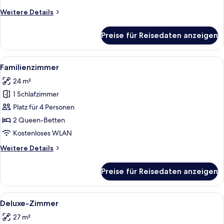
Weitere
Weitere Details
Details
für
Preise für Reisedaten anzeigen
Superior-
Zimmer
Alle
Ein Hotelzimmer mit zwei Betten, eine
1
Familienzimmer
Fotos
24 m²
für
1 Schlafzimmer
Familienzimmer
anzeigen
Platz für 4 Personen
2 Queen-Betten
Kostenloses WLAN
Weitere
Weitere Details
Details
für
Preise für Reisedaten anzeigen
Familienzimmer
Alle
Ein Hotelzimmer mit zwei Betten, eine
1
Deluxe-Zimmer
Fotos
27 m²
für