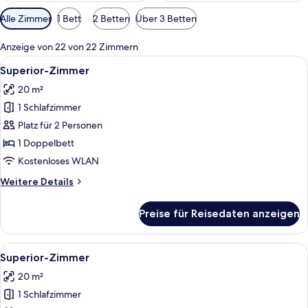
Verfügbare
Alle Zimmer
1 Bett
2 Betten
Über 3 Betten
Filter
für
Anzeige von 22 von 22 Zimmern
Zimmer
Alle
Ein Hotelzimmer mit einem großen Bet
2
Superior-Zimmer
Fotos
20 m²
für
1 Schlafzimmer
Superior-
Zimmer
Platz für 2 Personen
anzeigen
1 Doppelbett
Kostenloses WLAN
Weitere
Weitere Details
Details
für
Preise für Reisedaten anzeigen
Superior-
Zimmer
Alle
Ein Hotelzimmer mit zwei Betten, eine
2
Superior-Zimmer
Fotos
20 m²
für
1 Schlafzimmer
Superior-