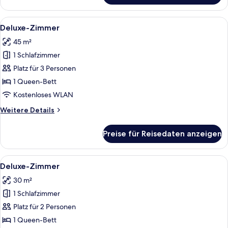
Zimmer
Alle
Ein modernes Hotelzimmer mit einem r
1
Deluxe-Zimmer
Fotos
45 m²
für
1 Schlafzimmer
Deluxe-
Zimmer
Platz für 3 Personen
anzeigen
1 Queen-Bett
Kostenloses WLAN
Weitere
Weitere Details
Details
für
Preise für Reisedaten anzeigen
Deluxe-
Zimmer
Alle
Deluxe-Zimmer | Minibar, Zimmersafe,
1
Deluxe-Zimmer
Fotos
30 m²
für
1 Schlafzimmer
Deluxe-
Zimmer
Platz für 2 Personen
anzeigen
1 Queen-Bett