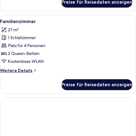
Preise für Reisedaten anzeigen
Deluxe-
Zimmer
Alle
Ein Hotelzimmer mit zwei Betten, beid
1
Familienzimmer
Fotos
27 m²
für
1 Schlafzimmer
Familienzimmer
anzeigen
Platz für 4 Personen
2 Queen-Betten
Kostenloses WLAN
Weitere
Weitere Details
Details
für
Preise für Reisedaten anzeigen
Familienzimmer