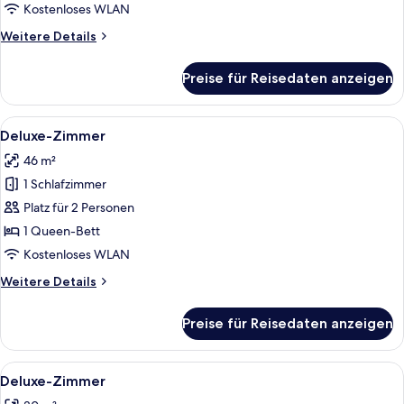
Kostenloses WLAN
Weitere
Weitere Details
Details
für
Preise für Reisedaten anzeigen
Deluxe-
Zimmer
Alle
Deluxe-Zimmer | Minibar, Zimmersafe,
1
Deluxe-Zimmer
Fotos
46 m²
für
1 Schlafzimmer
Deluxe-
Zimmer
Platz für 2 Personen
anzeigen
1 Queen-Bett
Kostenloses WLAN
Weitere
Weitere Details
Details
für
Preise für Reisedaten anzeigen
Deluxe-
Zimmer
Alle
Deluxe-Zimmer | Minibar, Zimmersafe,
1
Deluxe-Zimmer
Fotos