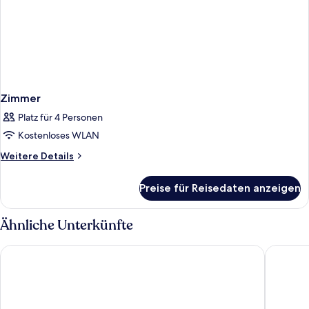
Zimmer
Platz für 4 Personen
Kostenloses WLAN
Weitere
Weitere Details
Details
für
Preise für Reisedaten anzeigen
Zimmer
Ähnliche Unterkünfte
Ramada Grand Tsim Sha Tsui (Former Ramada Hong Kong Gran
The Cit