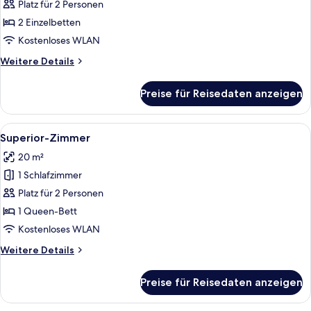
Zimmer
Platz für 2 Personen
anzeigen
2 Einzelbetten
Kostenloses WLAN
Weitere
Weitere Details
Details
für
Preise für Reisedaten anzeigen
Superior-
Zimmer
Alle
Minibar, Zimmersafe, Schreibtisch, Bü
2
Superior-Zimmer
Fotos
20 m²
für
1 Schlafzimmer
Superior-
Zimmer
Platz für 2 Personen
anzeigen
1 Queen-Bett
Kostenloses WLAN
Weitere
Weitere Details
Details
für
Preise für Reisedaten anzeigen
Superior-
Zimmer