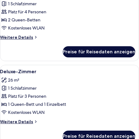
1 Schlafzimmer
Deluxe-
Zimmer
Platz für 4 Personen
anzeigen
2 Queen-Betten
Kostenloses WLAN
Weitere
Weitere Details
Details
für
Preise für Reisedaten anzeigen
Deluxe-
Zimmer
Alle
Deluxe-Zimmer | Minibar, Zimmersafe,
1
Deluxe-Zimmer
Fotos
26 m²
für
1 Schlafzimmer
Deluxe-
Zimmer
Platz für 3 Personen
anzeigen
1 Queen-Bett und 1 Einzelbett
Kostenloses WLAN
Weitere
Weitere Details
Details
für
Preise für Reisedaten anzeigen
Deluxe-