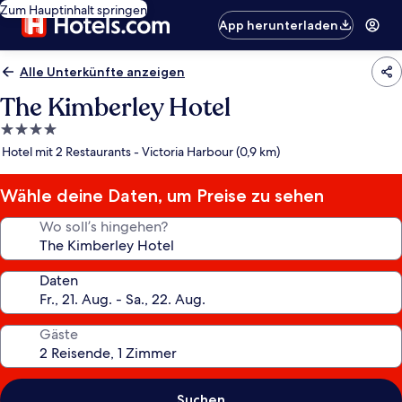
Zum Hauptinhalt springen
App herunterladen
Alle Unterkünfte anzeigen
The Kimberley Hotel
4.0-
Sterne-
Hotel mit 2 Restaurants - Victoria Harbour (0,9 km)
Unterkunft
Wähle deine Daten, um Preise zu sehen
Wo soll’s hingehen?
Daten
Gäste
Suchen