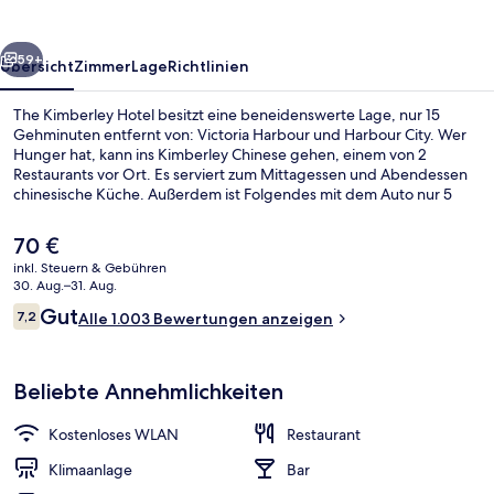
rück
Weiter
59+
Übersicht
Zimmer
Lage
Richtlinien
The Kimberley Hotel besitzt eine beneidenswerte Lage, nur 15
Gehminuten entfernt von: Victoria Harbour und Harbour City. Wer
Hunger hat, kann ins Kimberley Chinese gehen, einem von 2
Restaurants vor Ort. Es serviert zum Mittagessen und Abendessen
chinesische Küche. Außerdem ist Folgendes mit dem Auto nur 5
Minuten entfernt: Einkaufsstraße Nathan Road und Kowloon Bay.
Der
70 €
aktuelle
inkl. Steuern & Gebühren
Preis
30. Aug.–31. Aug.
Fassade der Unterkunft
beträgt
Bewertungen
Gut
7,2
Alle 1.003 Bewertungen anzeigen
70 €.
7,2 von 10.
Beliebte Annehmlichkeiten
Kostenloses WLAN
Restaurant
Klimaanlage
Bar