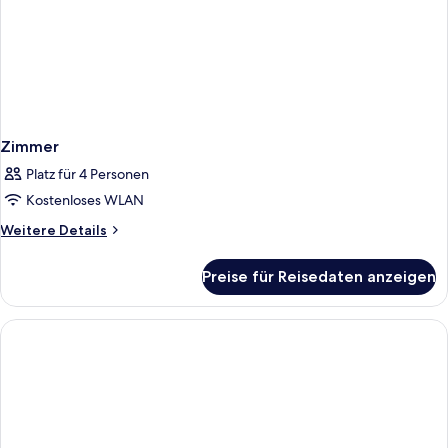
Zimmer
Platz für 4 Personen
Kostenloses WLAN
Weitere
Weitere Details
Details
für
Preise für Reisedaten anzeigen
Zimmer