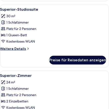
Alle
Ein Hotelzimmer mit Bett, Sofa, Glasti
1
Superior-Studiosuite
Fotos
30 m²
für
1 Schlafzimmer
Superior-
Studiosuite
Platz für 2 Personen
anzeigen
1 Queen-Bett
Kostenloses WLAN
Weitere
Weitere Details
Details
für
Preise für Reisedaten anzeigen
Superior-
Studiosuite
Alle
Ein Hotelzimmer mit zwei Betten, ein
1
Superior-Zimmer
Fotos
24 m²
für
1 Schlafzimmer
Superior-
Zimmer
Platz für 2 Personen
anzeigen
2 Einzelbetten
Kostenloses WLAN