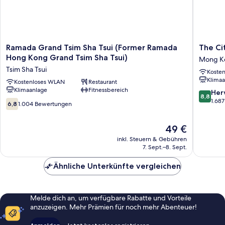
Ramada
The
Ramada Grand Tsim Sha Tsui (Former Ramada
The Ci
Grand
Cityview
Hong Kong Grand Tsim Sha Tsui)
Mong K
Tsim
-
Tsim Sha Tsui
Koste
Sha
Chinese
Klimaa
Tsui
Kostenloses WLAN
Restaurant
YMCA
Klimaanlage
Fitnessbereich
(Former
of
8.8
Her
8,8
Ramada
Hong
von
1.68
6.8
6,8
1.004 Bewertungen
Hong
Kong
10,
von
Kong
Mong
Hervorr
10,
Der
Grand
49 €
Kok
1.687
1.004
Preis
Tsim
Bewert
Bewertungen
inkl. Steuern & Gebühren
beträgt
Sha
7. Sept.–8. Sept.
49 €
Tsui)
Tsim
Ähnliche Unterkünfte vergleichen
Sha
Tsui
Melde dich an, um verfügbare Rabatte und Vorteile
anzuzeigen. Mehr Prämien für noch mehr Abenteuer!