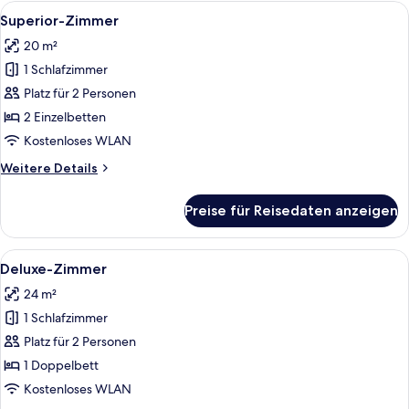
Alle
Ein Hotelzimmer mit zwei Betten, eine
2
Superior-Zimmer
Fotos
20 m²
für
1 Schlafzimmer
Superior-
Zimmer
Platz für 2 Personen
anzeigen
2 Einzelbetten
Kostenloses WLAN
Weitere
Weitere Details
Details
für
Preise für Reisedaten anzeigen
Superior-
Zimmer
Alle
Ein Hotelzimmer mit einem Bett, einem
2
Deluxe-Zimmer
Fotos
24 m²
für
1 Schlafzimmer
Deluxe-
Zimmer
Platz für 2 Personen
anzeigen
1 Doppelbett
Kostenloses WLAN