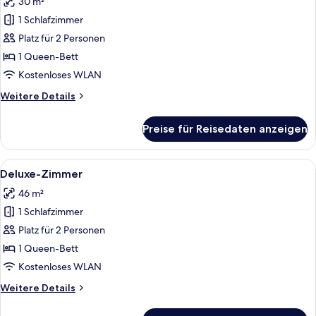
30 m²
für
1 Schlafzimmer
Deluxe-
Zimmer
Platz für 2 Personen
anzeigen
1 Queen-Bett
Kostenloses WLAN
Weitere
Weitere Details
Details
für
Preise für Reisedaten anzeigen
Deluxe-
Zimmer
Alle
Ein gemütlicher Raum mit einem Holzt
1
Deluxe-Zimmer
Fotos
46 m²
für
1 Schlafzimmer
Deluxe-
Zimmer
Platz für 2 Personen
anzeigen
1 Queen-Bett
Kostenloses WLAN
Weitere
Weitere Details
Details
für