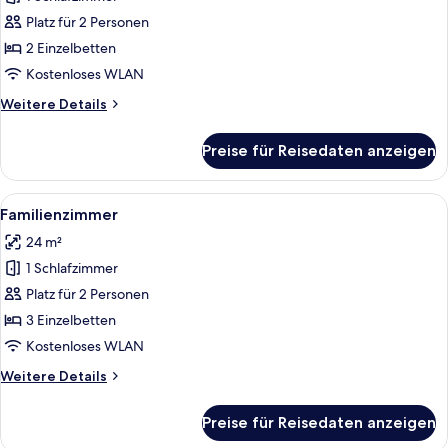
Deluxe-
Zimmer
Platz für 2 Personen
anzeigen
2 Einzelbetten
Kostenloses WLAN
Weitere
Weitere Details
Details
für
Preise für Reisedaten anzeigen
Deluxe-
Zimmer
Alle
Ein Hotelzimmer mit drei Betten, eine
2
Familienzimmer
Fotos
24 m²
für
1 Schlafzimmer
Familienzimmer
anzeigen
Platz für 2 Personen
3 Einzelbetten
Kostenloses WLAN
Weitere
Weitere Details
Details
für
Preise für Reisedaten anzeigen
Familienzimmer