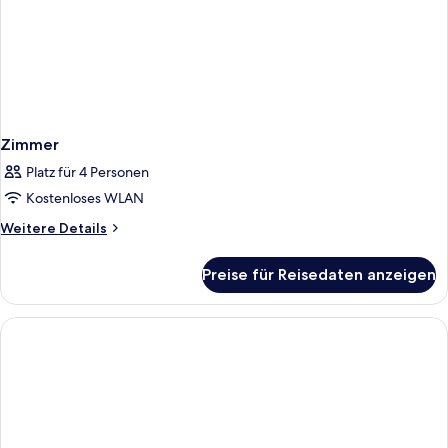
Zimmer
Platz für 4 Personen
Kostenloses WLAN
Weitere
Weitere Details
Details
für
Preise für Reisedaten anzeigen
Zimmer