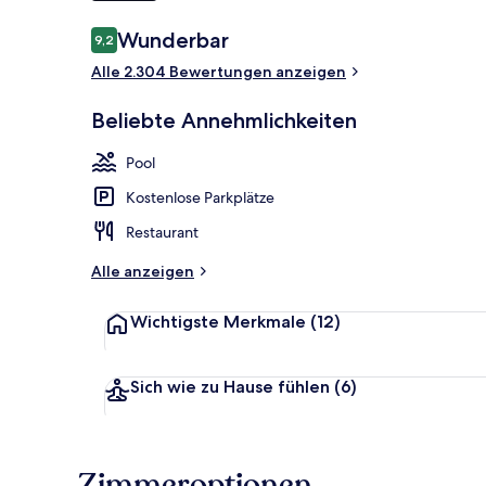
Bewertungen
Wunderbar
9,2
9,2 von 10.
Ansicht von 
Alle 2.304 Bewertungen anzeigen
Beliebte Annehmlichkeiten
Pool
Kostenlose Parkplätze
Restaurant
Alle anzeigen
Wichtigste Merkmale
(12)
Sich wie zu Hause fühlen
(6)
Zimmeroptionen