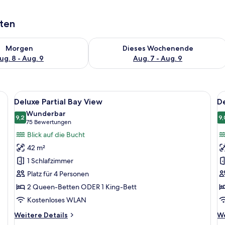
aten
 - Aug. 8.
 Verfügbarkeit für morgen, Aug. 8 - Aug. 9.
Überprüfe die Verfügbarkeit für dies
Morgen
Dieses Wochenende
ug. 8 - Aug. 9
Aug. 7 - Aug. 9
n und einem kleinen Tisch, mit Blick auf eine reizvolle Berg- und Palmenland
Alle
Ein Balkon mit zwei Stühlen und einem
Al
6
Deluxe Partial Bay View
D
Fotos
F
Wunderbar
für
9,2
f
9,
9,2 von 10
(75
75 Bewertungen
Deluxe
D
Bewertungen)
Blick auf die Bucht
Partial
P
42 m²
Bay
B
1 Schlafzimmer
View
V
Platz für 4 Personen
anzeigen
a
2 Queen-Betten ODER 1 King-Bett
Kostenloses WLAN
Weitere
We
Weitere Details
We
Details
De