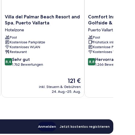
Villa
Comfort
Villa del Palmar Beach Resort and
Comfort Inn Puerto V
del
Inn
Spa, Puerto Vallarta
Golfside & Marina
Palmar
Puerto
Hotelzone
Puerto Vallarta
Beach
Vallarta
Resort
Pool
Golfside
Pool
Kostenlose Parkplätze
Frühstück inbegriffen
and
&
Kostenloses WLAN
Kostenlose Parkplätze
Spa,
Marina
Restaurant
Kostenloses WLAN
Puerto
Puerto
8.4
8.8
Vallarta
Sehr gut
Vallarta
Hervorragend
8,4
8,8
von
von
Hotelzone
1.762 Bewertungen
1.266 Bewertungen
10,
10,
Sehr
Hervorragend,
Der
121 €
gut,
1.266
Preis
1.762
Bewertungen
inkl. Steuern & Gebühren
inkl. S
beträgt
Bewertungen
24. Aug.–25. Aug.
121 €
Anmelden
Jetzt kostenlos registrieren