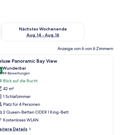
es Wochenende, Aug. 7 - Aug. 9.
Überprüfe die Verfügbarkeit für nächstes Wochenende, Aug. 1
Nächstes Wochenende
Aug. 14 - Aug. 16
Anzeige von 6 von 6 Zimmern
schaft.
 Tisch, mit Blick auf eine Skyline mit Palmen und Gebäuden.
le
Ein Balkon mit Blick auf eine Küstenstadt, Pa
6
eluxe Panoramic Bay View
otos
Wunderbar
ür
0
9,0 von 10
(89
89 Bewertungen
eluxe
Bewertungen)
Blick auf die Bucht
anoramic
42 m²
ay
1 Schlafzimmer
iew
Platz für 4 Personen
nzeigen
2 Queen-Betten ODER 1 King-Bett
Kostenloses WLAN
itere
itere Details
tails