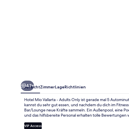
Adults
Only
47+
Übersicht
Zimmer
Lage
Richtlinien
Hotel Mio Vallarta - Adults Only ist gerade mal 5 Automin
kannst du sehr gut essen, und nachdem du dich im Fitness
Bar/Lounge neue Kräfte sammeln. Ein Außenpool, eine Po
und das hilfsbereite Personal erhalten tolle Bewertungen
VIP Access