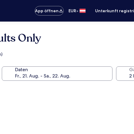
•
App öffnen
EUR
Unterkunft registr
ults Only
m)
Daten
G