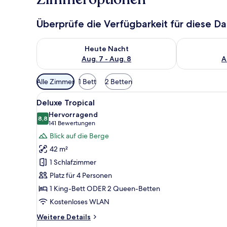
Überprüfe die Verfügbarkeit für diese D
Überprüfe die Verfügbarkeit für heute Nacht, Aug. 7
Überprüfe die
Heute Nacht
Aug. 7 - Aug. 8
A
Verfügbare
Alle Zimmer
1 Bett
2 Betten
Filter
Alle
Ein Balkon mit zwei Korbstühle
für
6
Deluxe Tropical
Fotos
Zimmer
Hervorragend
für
8,8
8,8 von 10
(141
141 Bewertungen
Deluxe
Bewertungen)
Blick auf die Berge
Tropical
42 m²
anzeigen
1 Schlafzimmer
Platz für 4 Personen
1 King-Bett ODER 2 Queen-Betten
Kostenloses WLAN
Weitere
Weitere Details
Details