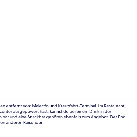
Deluxe Panor
uten entfernt von: Malecón und Kreuzfahrt-Terminal. Im Restaurant
center ausgepowert hast, kannst du bei einem Drink in der
olbar und eine Snackbar gehören ebenfalls zum Angebot. Der Pool
Rezeption
 von anderen Reisenden.