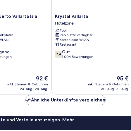
Krystal
uerto Vallarta Isla
Krystal Vallarta
Vallarta
Hotelzone
Hotelzone
Pool
arkplätze
Parkplätze verfügbar
 WLAN
Kostenloses WLAN
Restaurant
7.4
agend
Gut
7,4
von
rtungen
1.004 Bewertungen
10,
,
Gut,
1.004
Der
Der
92 €
95 €
Bewertungen
Preis
Preis
inkl. Steuern & Gebühren
inkl. Steuern & Gebühren
beträgt
beträgt
23. Aug.–24. Aug.
30. Aug.–31. Aug.
92 €
95 €
Ähnliche Unterkünfte vergleichen
te und Vorteile anzuzeigen. Mehr