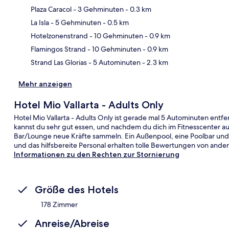
Plaza Caracol
- 3 Gehminuten
- 0.3 km
La Isla
- 5 Gehminuten
- 0.5 km
Kar
Hotelzonenstrand
- 10 Gehminuten
- 0.9 km
Flamingos Strand
- 10 Gehminuten
- 0.9 km
Strand Las Glorias
- 5 Autominuten
- 2.3 km
Mehr anzeigen
Hotel Mio Vallarta - Adults Only
Hotel Mio Vallarta - Adults Only ist gerade mal 5 Autominuten entf
kannst du sehr gut essen, und nachdem du dich im Fitnesscenter au
Bar/Lounge neue Kräfte sammeln. Ein Außenpool, eine Poolbar und
und das hilfsbereite Personal erhalten tolle Bewertungen von ande
Informationen zu den Rechten zur Stornierung
Größe des Hotels
178 Zimmer
Anreise/Abreise