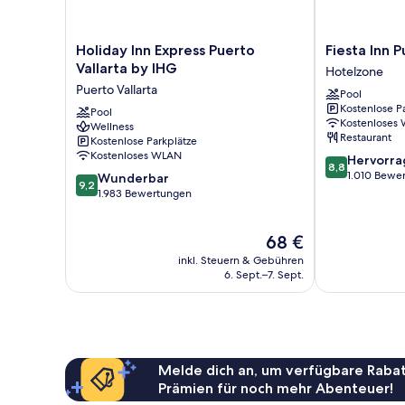
Holiday
Fiesta
Holiday Inn Express Puerto
Fiesta Inn P
Inn
Inn
Vallarta by IHG
Hotelzone
Express
Puerto
Puerto Vallarta
Pool
Puerto
Vallarta
Kostenlose P
Vallarta
Pool
Isla
Kostenloses
Wellness
by
Hotelzone
Restaurant
Kostenlose Parkplätze
IHG
Kostenloses WLAN
8.8
Hervorr
Puerto
8,8
von
1.010 Bewe
9.2
Vallarta
Wunderbar
9,2
10,
von
1.983 Bewertungen
Hervorragend
10,
1.010
Wunderbar,
Der
68 €
Bewertungen
1.983
Preis
Bewertungen
inkl. Steuern & Gebühren
beträgt
6. Sept.–7. Sept.
68 €
Melde dich an, um verfügbare Rabat
Prämien für noch mehr Abenteuer!