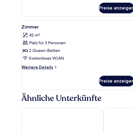
für
Preise anzeige
Deluxe
Tropical
Alle
Minibar, Zimmersafe, Schreibti
5
Zimmer
Fotos
42 m²
für
Platz für 3 Personen
Zimmer
anzeigen
2 Queen-Betten
Kostenloses WLAN
Weitere
Weitere Details
Details
für
Preise anzeige
Zimmer
Ähnliche Unterkünfte
Holiday Inn Express Puerto Vallarta by IHG
Fiesta Inn Puer