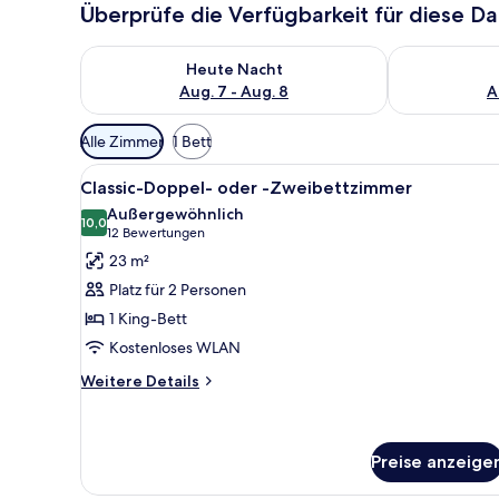
Überprüfe die Verfügbarkeit für diese D
Überprüfe die Verfügbarkeit für heute Nacht, Aug. 7
Überprüfe die
Heute Nacht
Aug. 7 - Aug. 8
A
Verfügbare
Alle Zimmer
1 Bett
Filter
Alle
Ein Hotelzimmer mit einem groß
für
4
Classic-Doppel- oder -Zweibettzimmer
Fotos
Zimmer
Außergewöhnlich
für
10,0
10,0 von 10
(12
12 Bewertungen
Classic-
Bewertungen)
23 m²
Doppel-
Platz für 2 Personen
oder
1 King-Bett
-
Kostenloses WLAN
Zweibettzimmer
anzeigen
Weitere
Weitere Details
Details
für
Classic-
Doppel-
Preise anzeige
oder