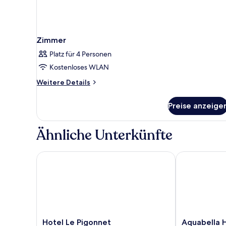
Zimmer
Platz für 4 Personen
Kostenloses WLAN
Weitere
Weitere Details
Details
für
Preise anzeige
Zimmer
Ähnliche Unterkünfte
Hotel Le Pigonnet
Aquabella Hô
Hotel
Aquabella
Hotel Le Pigonnet
Aquabella 