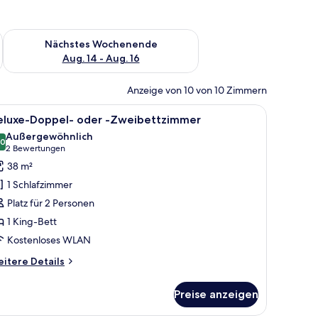
es Wochenende, Aug. 7 - Aug. 9.
Überprüfe die Verfügbarkeit für nächstes Wochenende, Aug. 1
Nächstes Wochenende
Aug. 14 - Aug. 16
Anzeige von 10 von 10 Zimmern
menstrauß.
, roten Polstersesseln, einem runden Tisch mit Blumen und einem Schreibti
le
Ein Hotelzimmer mit einem großen Bett, einem
4
eluxe-Doppel- oder -Zweibettzimmer
otos
Außergewöhnlich
ür
,0
10,0 von 10
(2
2 Bewertungen
eluxe-
Bewertungen)
38 m²
oppel-
1 Schlafzimmer
der
Platz für 2 Personen
1 King-Bett
weibettzimmer
Kostenloses WLAN
nzeigen
itere
itere Details
tails
r
Preise anzeigen
luxe-
ppel-