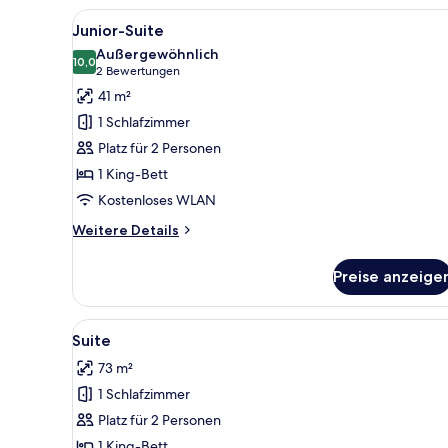
-
Alle
Ein Hotelzimmer mit einem gro
Zweibettzimmer
4
Junior-Suite
Fotos
Außergewöhnlich
für
10,0
10,0 von 10
(2
2 Bewertungen
Junior-
Bewertungen)
41 m²
Suite
1 Schlafzimmer
anzeigen
Platz für 2 Personen
1 King-Bett
Kostenloses WLAN
Weitere
Weitere Details
Details
für
Preise anzeige
Junior-
Suite
Alle
Ein Zimmer mit einem Bett, ei
4
Suite
Fotos
73 m²
für
1 Schlafzimmer
Suite
anzeigen
Platz für 2 Personen
1 King-Bett