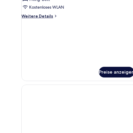
Kostenloses WLAN
Weitere
Weitere Details
Details
für
Suite
Preise anzeige