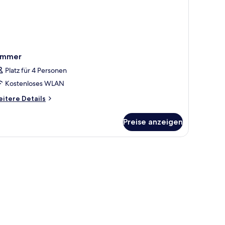
immer
Platz für 4 Personen
Kostenloses WLAN
itere
itere Details
tails
r
Preise anzeigen
immer