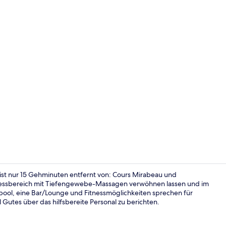
Video der U
 ist nur 15 Gehminuten entfernt von: Cours Mirabeau und
nessbereich mit Tiefengewebe-Massagen verwöhnen lassen und im
pool, eine Bar/Lounge und Fitnessmöglichkeiten sprechen für
Außenpool, g
l Gutes über das hilfsbereite Personal zu berichten.