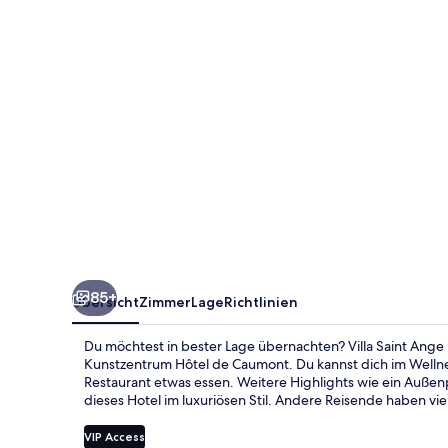
85+
Übersicht
Zimmer
Lage
Richtlinien
Du möchtest in bester Lage übernachten? Villa Saint Ange
Kunstzentrum Hôtel de Caumont. Du kannst dich im Well
Restaurant etwas essen. Weitere Highlights wie ein Außen
dieses Hotel im luxuriösen Stil. Andere Reisende haben vie
VIP Access