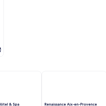
n
tel & Spa
Renaissance Aix-en-Provence Hotel
Renaissance
Hôtel & Spa
Renaissance Aix-en-Provence