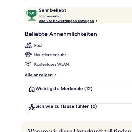
Bewertungen
9,8
Sehr beliebt
T
von
Top bewertet
Außenbereic
o
Alle 261 Bewertungen anzeigen
10,
p
Sehr
Beliebte Annehmlichkeiten
beliebt
b
e
Pool
w
e
Haustiere erlaubt
r
t
Kostenloses WLAN
e
t
Alle anzeigen
Wichtigste Merkmale
(12)
Sich wie zu Hause fühlen
(6)
Warum wir diese Unterkunft toll finden