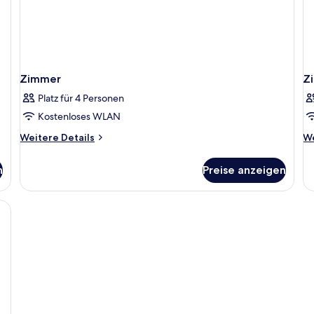
Zimmer
Z
Platz für 4 Personen
Kostenloses WLAN
Weitere
We
Weitere Details
We
Details
De
für
fü
n
Preise anzeigen
Zimmer
Z