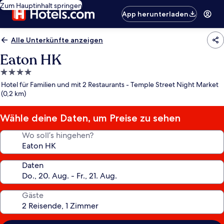
Zum Hauptinhalt springen
App herunterladen
Alle Unterkünfte anzeigen
Eaton HK
4.0-
Sterne-
Hotel für Familien und mit 2 Restaurants - Temple Street Night Market
Unterkunft
(0,2 km)
Wähle deine Daten, um Preise zu sehen
Wo soll’s hingehen?
Daten
Gäste