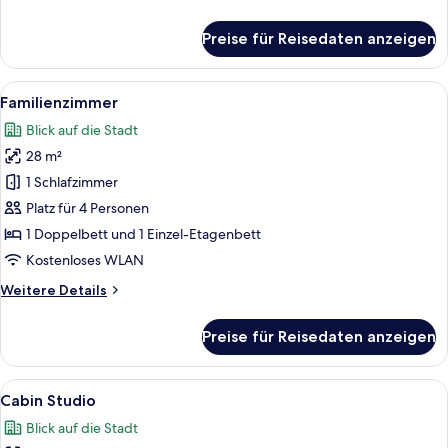
Details
für
Preise für Reisedaten anzeigen
Trio
Alle
Familienzimmer | Zimmersafe, Schreib
14
Familienzimmer
Fotos
Blick auf die Stadt
für
28 m²
Familienzimmer
anzeigen
1 Schlafzimmer
Platz für 4 Personen
1 Doppelbett und 1 Einzel-Etagenbett
Kostenloses WLAN
Weitere
Weitere Details
Details
für
Preise für Reisedaten anzeigen
Familienzimmer
Alle
Cabin Studio | Zimmersafe, Schreibti
8
Cabin Studio
Fotos
Blick auf die Stadt
für