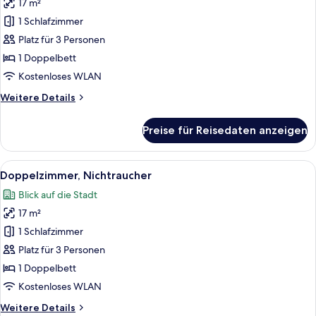
17 m²
Doppelzimmer
anzeigen
1 Schlafzimmer
Platz für 3 Personen
1 Doppelbett
Kostenloses WLAN
Weitere
Weitere Details
Details
für
Preise für Reisedaten anzeigen
Doppelzimmer
Alle
Ein Hotelzimmer mit einem großen Bet
8
Doppelzimmer, Nichtraucher
Fotos
Blick auf die Stadt
für
17 m²
Doppelzimmer,
Nichtraucher
1 Schlafzimmer
anzeigen
Platz für 3 Personen
1 Doppelbett
Kostenloses WLAN
Weitere
Weitere Details