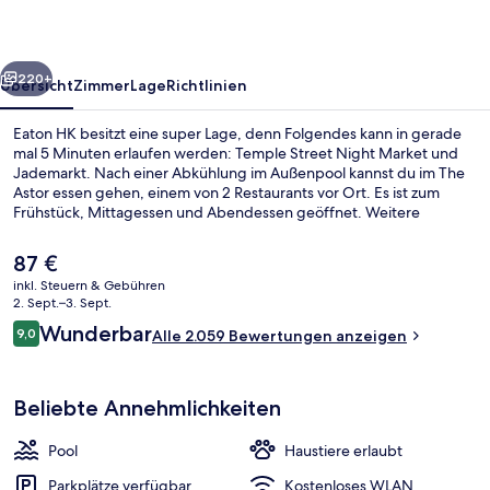
rück
Weiter
220+
Übersicht
Zimmer
Lage
Richtlinien
Eaton HK besitzt eine super Lage, denn Folgendes kann in gerade
mal 5 Minuten erlaufen werden: Temple Street Night Market und
Jademarkt. Nach einer Abkühlung im Außenpool kannst du im The
Astor essen gehen, einem von 2 Restaurants vor Ort. Es ist zum
Frühstück, Mittagessen und Abendessen geöffnet. Weitere
Highlights sind 2 Bars/Lounges, Fitnessmöglichkeiten und eine
Snackbar. Andere Reisende lieben das hilfsbereite Personal und die
Der
87 €
Lage.
aktuelle
inkl. Steuern & Gebühren
Preis
2. Sept.–3. Sept.
2 Restaurants; Frühstück, Mittagesse
beträgt
Bewertungen
Wunderbar
9,0
Alle 2.059 Bewertungen anzeigen
87 €.
9,0 von 10.
Beliebte Annehmlichkeiten
Pool
Haustiere erlaubt
Parkplätze verfügbar
Kostenloses WLAN