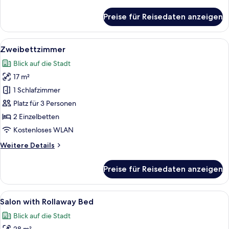
Details
für
Preise für Reisedaten anzeigen
Zweibettzimmer
Alle
Ein Badezimmer mit Toilette, Duschka
8
Zweibettzimmer
Fotos
Blick auf die Stadt
für
17 m²
Zweibettzimmer
anzeigen
1 Schlafzimmer
Platz für 3 Personen
2 Einzelbetten
Kostenloses WLAN
Weitere
Weitere Details
Details
für
Preise für Reisedaten anzeigen
Zweibettzimmer
Alle
Ein Hotelzimmer mit zwei Betten, eine
6
Salon with Rollaway Bed
Fotos
Blick auf die Stadt
für