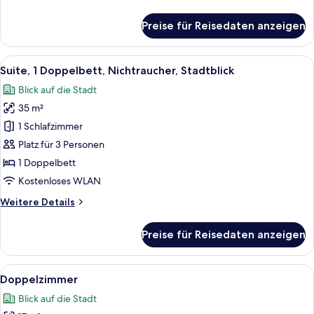
Details
für
Preise für Reisedaten anzeigen
Doppel-
oder
Zweibettzimmer
Alle
Ein Hotelzimmer mit Sofa, einem rund
8
Suite, 1 Doppelbett, Nichtraucher, Stadtblick
Fotos
Blick auf die Stadt
für
35 m²
Suite,
1
1 Schlafzimmer
Doppelbett,
Platz für 3 Personen
Nichtraucher,
1 Doppelbett
Stadtblick
Kostenloses WLAN
anzeigen
Weitere
Weitere Details
Details
für
Preise für Reisedaten anzeigen
Suite,
1
Doppelbett,
Alle
Ein Hotelzimmer mit Bett, Schreibtis
8
Nichtraucher,
Doppelzimmer
Fotos
Stadtblick
Blick auf die Stadt
für