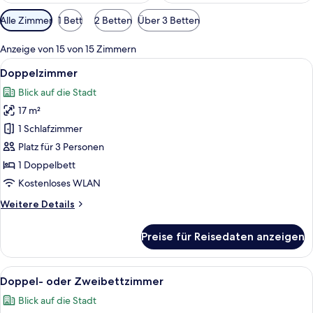
Verfügbare
Alle Zimmer
1 Bett
2 Betten
Über 3 Betten
Filter
für
Anzeige von 15 von 15 Zimmern
Zimmer
Alle
Doppelzimmer | Zimmersafe, Schreibt
6
Doppelzimmer
Fotos
Blick auf die Stadt
für
17 m²
Doppelzimmer
anzeigen
1 Schlafzimmer
Platz für 3 Personen
1 Doppelbett
Kostenloses WLAN
Weitere
Weitere Details
Details
für
Preise für Reisedaten anzeigen
Doppelzimmer
Alle
Ein modernes Hotelzimmer mit einem gr
9
Doppel- oder Zweibettzimmer
Fotos
Blick auf die Stadt
für