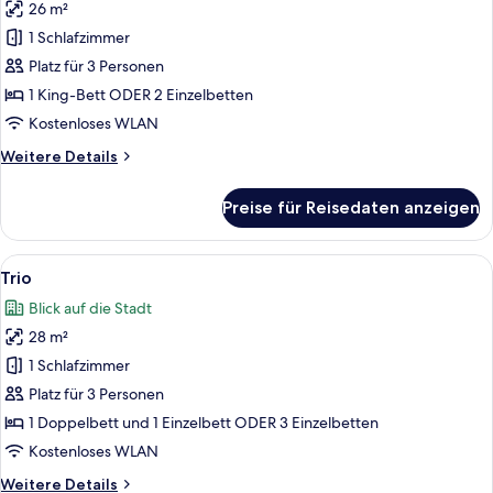
26 m²
Doppel-
oder
1 Schlafzimmer
Zweibettzimmer
Platz für 3 Personen
anzeigen
1 King-Bett ODER 2 Einzelbetten
Kostenloses WLAN
Weitere
Weitere Details
Details
für
Preise für Reisedaten anzeigen
Doppel-
oder
Zweibettzimmer
Alle
Ein Hotelzimmer mit zwei Betten, ein
17
Trio
Fotos
Blick auf die Stadt
für
28 m²
Trio
anzeigen
1 Schlafzimmer
Platz für 3 Personen
1 Doppelbett und 1 Einzelbett ODER 3 Einzelbetten
Kostenloses WLAN
Weitere
Weitere Details