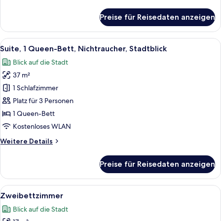
Details
für
Preise für Reisedaten anzeigen
Doppelzimmer,
Nichtraucher
Alle
Ein Hotelzimmer mit Schreibtisch aus 
7
Suite, 1 Queen-Bett, Nichtraucher, Stadtblick
Fotos
Blick auf die Stadt
für
37 m²
Suite,
1
1 Schlafzimmer
Queen-
Platz für 3 Personen
Bett,
1 Queen-Bett
Nichtraucher,
Kostenloses WLAN
Stadtblick
Weitere
Weitere Details
anzeigen
Details
für
Preise für Reisedaten anzeigen
Suite,
1
Queen-
Alle
Zweibettzimmer | Zimmersafe, Schrei
6
Bett,
Zweibettzimmer
Fotos
Nichtraucher,
Blick auf die Stadt
Stadtblick
für