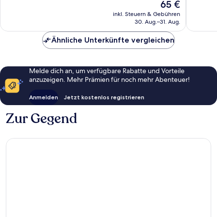
Der
65 €
Kok
1.685
2.459
Preis
inkl. Steuern & Gebühren
Bewertungen
Bewert
beträgt
30. Aug.–31. Aug.
65 €
Ähnliche Unterkünfte vergleichen
Melde dich an, um verfügbare Rabatte und Vorteile
anzuzeigen. Mehr Prämien für noch mehr Abenteuer!
Anmelden
Jetzt kostenlos registrieren
Zur Gegend