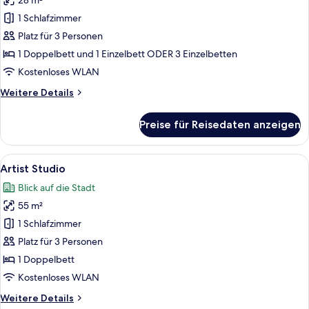
28 m²
Salon
with
1 Schlafzimmer
Rollaway
Platz für 3 Personen
Bed
1 Doppelbett und 1 Einzelbett ODER 3 Einzelbetten
anzeigen
Kostenloses WLAN
Weitere
Weitere Details
Details
für
Preise für Reisedaten anzeigen
Salon
with
Rollaway
Alle
Ein Hotelzimmer mit einem großen Bet
8
Bed
Artist Studio
Fotos
Blick auf die Stadt
für
55 m²
Artist
Studio
1 Schlafzimmer
anzeigen
Platz für 3 Personen
1 Doppelbett
Kostenloses WLAN
Weitere
Weitere Details