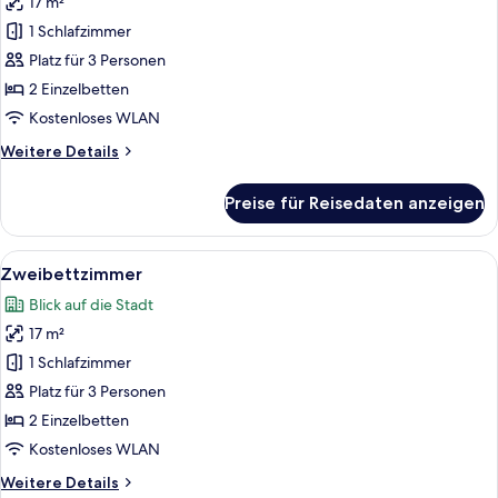
17 m²
Zweibettzimmer
anzeigen
1 Schlafzimmer
Platz für 3 Personen
2 Einzelbetten
Kostenloses WLAN
Weitere
Weitere Details
Details
für
Preise für Reisedaten anzeigen
Zweibettzimmer
Alle
Ein modernes Badezimmer mit Marmorw
6
Zweibettzimmer
Fotos
Blick auf die Stadt
für
17 m²
Zweibettzimmer
anzeigen
1 Schlafzimmer
Platz für 3 Personen
2 Einzelbetten
Kostenloses WLAN
Weitere
Weitere Details