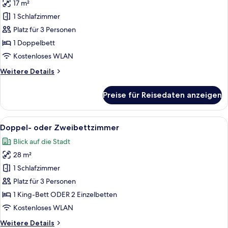
17 m²
Cabin
Studio
1 Schlafzimmer
anzeigen
Platz für 3 Personen
1 Doppelbett
Kostenloses WLAN
Weitere
Weitere Details
Details
für
Preise für Reisedaten anzeigen
Cabin
Studio
Alle
Ein modernes Hotelzimmer mit einem Be
11
Doppel- oder Zweibettzimmer
Fotos
Blick auf die Stadt
für
28 m²
Doppel-
oder
1 Schlafzimmer
Zweibettzimmer
Platz für 3 Personen
anzeigen
1 King-Bett ODER 2 Einzelbetten
Kostenloses WLAN
Weitere
Weitere Details