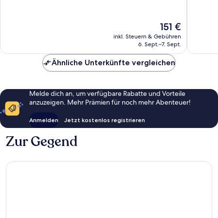
Business
10,
10,
District
Außergewöhnlich,
Wunder
1.010
1.010
Der
151 €
Bewertungen
Bewert
Preis
inkl. Steuern & Gebühren
beträgt
6. Sept.–7. Sept.
151 €
Ähnliche Unterkünfte vergleichen
Melde dich an, um verfügbare Rabatte und Vorteile
anzuzeigen. Mehr Prämien für noch mehr Abenteuer!
Anmelden
Jetzt kostenlos registrieren
Zur Gegend