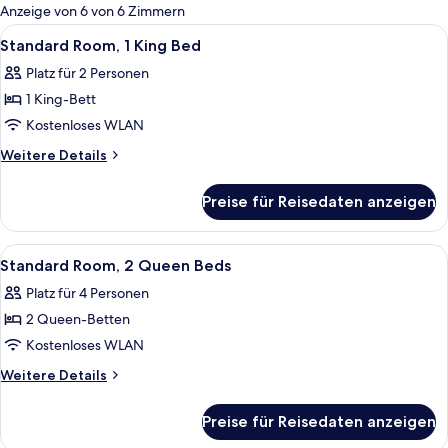
für
Anzeige von 6 von 6 Zimmern
Zimmer
Alle
Ein Hotelzimmer mit einem großen Bett
5
Standard Room, 1 King Bed
Fotos
Platz für 2 Personen
für
1 King-Bett
Standard
Room,
Kostenloses WLAN
1
Weitere
Weitere Details
King
Details
für
Bed
Preise für Reisedaten anzeigen
Standard
anzeigen
Room,
1
Alle
Ein Hotelzimmer mit Bett, Schreibtisc
5
King
Standard Room, 2 Queen Beds
Fotos
Bed
Platz für 4 Personen
für
2 Queen-Betten
Standard
Room,
Kostenloses WLAN
2
Weitere
Weitere Details
Queen
Details
für
Beds
Preise für Reisedaten anzeigen
Standard
anzeigen
Room,