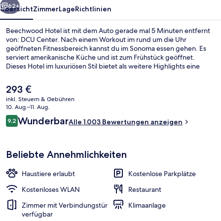
62+
Übersicht
Zimmer
Lage
Richtlinien
Beechwood Hotel ist mit dem Auto gerade mal 5 Minuten entfernt
von: DCU Center. Nach einem Workout im rund um die Uhr
geöffneten Fitnessbereich kannst du im Sonoma essen gehen. Es
serviert amerikanische Küche und ist zum Frühstück geöffnet.
Dieses Hotel im luxuriösen Stil bietet als weitere Highlights eine
Loungebar, eine Terrasse sowie einen Garten. Andere Reisende
lieben das hilfsbereite Personal und die großen Zimmer.
Der
293 €
aktuelle
inkl. Steuern & Gebühren
Preis
10. Aug.–11. Aug.
Terrasse/Patio
beträgt
Bewertungen
Wunderbar
9,2
Alle 1.003 Bewertungen anzeigen
293 €.
9,2 von 10.
Beliebte Annehmlichkeiten
Haustiere erlaubt
Kostenlose Parkplätze
Kostenloses WLAN
Restaurant
Zimmer mit Verbindungstür
Klimaanlage
verfügbar