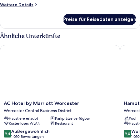
Weitere
Weitere Details
Details
für
Preise für Reisedaten anzeigen
Suite,
Kamin
Ähnliche Unterkünfte
AC Hotel by Marriott Worcester
Hampton 
AC
Hampto
AC Hotel by Marriott Worcester
Hampto
Hotel
Inn
Worcester Central Business District
Worcest
by
&
Haustiere erlaubt
Parkplätze verfügbar
Pool
Marriott
Suites
Kostenloses WLAN
Restaurant
Hausti
Worcester
Worcest
Worcester
Worcest
9.4
9.0
Außergewöhnlich
Wun
9,4
9,0
Central
von
von
1.010 Bewertungen
1.01