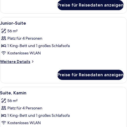
für
Preise für Reisedaten anzeigen
Standardzimmer,
2 Queen-
Betten
Alle
Ein Hotelzimmer mit einem großen Bett
11
Junior-Suite
Fotos
56 m²
für
Platz für 4 Personen
Junior-
Suite
1 King-Bett und 1 großes Schlafsofa
anzeigen
Kostenloses WLAN
Weitere
Weitere Details
Details
für
Preise für Reisedaten anzeigen
Junior-
Suite
Alle
Ein Hotelzimmer mit einem Bett, einem
11
Suite, Kamin
Fotos
56 m²
für
Platz für 4 Personen
Suite,
Kamin
1 King-Bett und 1 großes Schlafsofa
anzeigen
Kostenloses WLAN