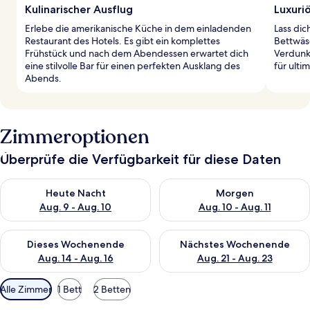
Kulinarischer Ausflug
Luxuri
Erlebe die amerikanische Küche in dem einladenden
Lass dic
Restaurant des Hotels. Es gibt ein komplettes
Bettwäsc
Frühstück und nach dem Abendessen erwartet dich
Verdunk
eine stilvolle Bar für einen perfekten Ausklang des
für ulti
Abends.
Zimmeroptionen
Überprüfe die Verfügbarkeit für diese Daten
Überprüfe die Verfügbarkeit für heute Nacht, Aug. 9 - Aug. 10
Überprüfe die Verfügbarkeit fü
Heute Nacht
Morgen
Aug. 9 - Aug. 10
Aug. 10 - Aug. 11
Überprüfe die Verfügbarkeit für dieses Wochenende, Aug. 14 -
Überprüfe die Verfügbarkeit f
Dieses Wochenende
Nächstes Wochenende
Aug. 14 - Aug. 16
Aug. 21 - Aug. 23
Verfügbare
Alle Zimmer
1 Bett
2 Betten
Filter