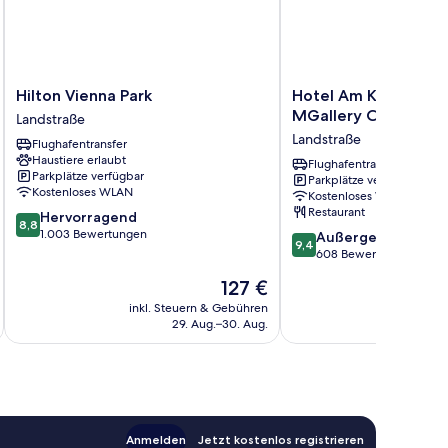
Hilton
Hotel
Hilton Vienna Park
Hotel Am Konzerthau
Vienna
Am
MGallery Collection
Landstraße
Park
Konzerthaus
Landstraße
Flughafentransfer
Landstraße
-
Haustiere erlaubt
MGallery
Flughafentransfer
Parkplätze verfügbar
Parkplätze verfügbar
Collection
Kostenloses WLAN
Kostenloses WLAN
Landstraße
Restaurant
8.8
Hervorragend
8,8
von
1.003 Bewertungen
9.4
Außergewöhnlich
9,4
10,
von
608 Bewertungen
Hervorragend,
10,
Der
127 €
1.003
Außergewöhnlich,
Preis
Bewertungen
608
inkl. Steuern & Gebühren
inkl. S
beträgt
29. Aug.–30. Aug.
Bewertungen
127 €
Anmelden
Jetzt kostenlos registrieren