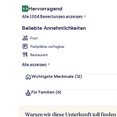
Bewertungen
Hervorragend
8,8
8,8 von 10.
Alle 1.004 Bewertungen anzeigen
Bar (in der U
Beliebte Annehmlichkeiten
Pool
Parkplätze verfügbar
Restaurant
Alle anzeigen
Wichtigste Merkmale
(12)
Für Familien
(6)
Warum wir diese Unterkunft toll finden