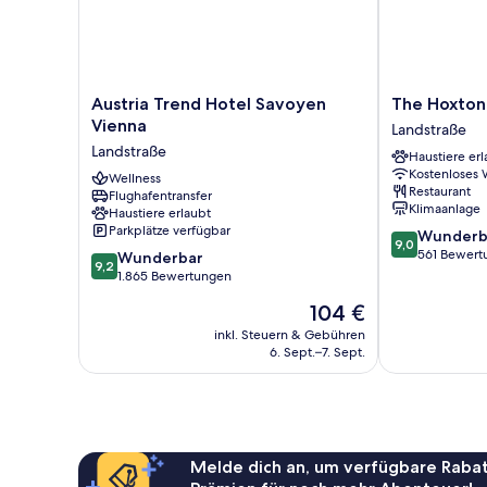
Austria
The
Austria Trend Hotel Savoyen
The Hoxton
Trend
Hoxton,
Vienna
Landstraße
Hotel
Vienna
Landstraße
Haustiere erl
Savoyen
Landstraße
Kostenloses
Vienna
Wellness
Restaurant
Flughafentransfer
Landstraße
Klimaanlage
Haustiere erlaubt
Parkplätze verfügbar
9.0
Wunderb
9,0
von
561 Bewert
9.2
Wunderbar
9,2
10,
von
1.865 Bewertungen
Wunderbar,
10,
Der
104 €
561
Wunderbar,
Preis
Bewertungen
1.865
inkl. Steuern & Gebühren
beträgt
6. Sept.–7. Sept.
Bewertungen
104 €
Melde dich an, um verfügbare Rabat