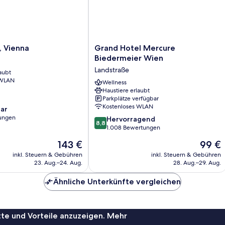
Grand
, Vienna
Grand Hotel Mercure
Hotel
Biedermeier Wien
Mercure
Landstraße
aubt
Biedermeier
 WLAN
Wien
Wellness
Haustiere erlaubt
Landstraße
Parkplätze verfügbar
Kostenloses WLAN
ar
ungen
8.8
Hervorragend
8,8
von
1.008 Bewertungen
10,
Der
Der
143 €
99 €
Hervorragend,
Preis
Preis
1.008
inkl. Steuern & Gebühren
inkl. Steuern & Gebühren
beträgt
beträgt
23. Aug.–24. Aug.
28. Aug.–29. Aug.
Bewertungen
143 €
99 €
Ähnliche Unterkünfte vergleichen
te und Vorteile anzuzeigen. Mehr