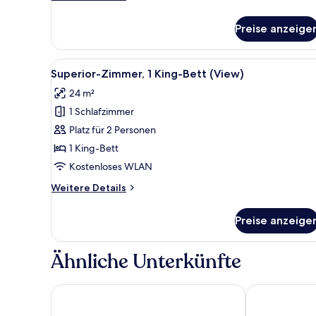
Details
für
Preise anzeige
Deluxe-
Zimmer,
2 Einzelbetten
Alle
Ein Hotelzimmer mit einem groß
6
Superior-Zimmer, 1 King-Bett (View)
Fotos
24 m²
für
1 Schlafzimmer
Superior-
Zimmer,
Platz für 2 Personen
1 King-
1 King-Bett
Bett
Kostenloses WLAN
(View)
Weitere
Weitere Details
anzeigen
Details
für
Preise anzeige
Superior-
Zimmer,
1 King-
Ähnliche Unterkünfte
Bett
(View)
Austria Trend Hotel Savoyen Vienna
The Hoxton, 