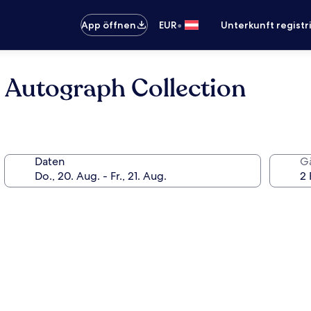
•
App öffnen
EUR
Unterkunft registr
, Autograph Collection
Daten
G