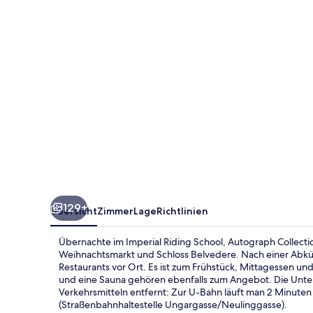
Collection
129+
Übersicht
Zimmer
Lage
Richtlinien
Übernachte im Imperial Riding School, Autograph Collecti
Weihnachtsmarkt und Schloss Belvedere. Nach einer Abküh
Restaurants vor Ort. Es ist zum Frühstück, Mittagessen u
und eine Sauna gehören ebenfalls zum Angebot. Die Unter
Verkehrsmitteln entfernt: Zur U-Bahn läuft man 2 Minute
(Straßenbahnhaltestelle Ungargasse/Neulinggasse).