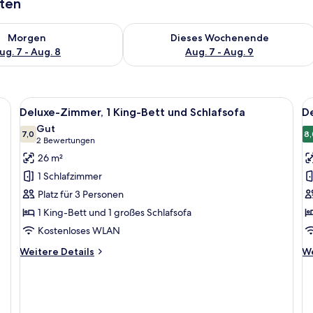
aten
 - Aug. 7.
 Verfügbarkeit für morgen, Aug. 7 - Aug. 8.
Überprüfe die Verfügbarkeit für dies
Morgen
Dieses Wochenende
ug. 7 - Aug. 8
Aug. 7 - Aug. 9
Alle
Ein modernes Hotelzimmer mit Bett, 
Al
9
Deluxe-Zimmer, 1 King-Bett und Schlafsofa
De
Fotos
F
Gut
für
7,0
f
8,
7,0 von 10
(2
2 Bewertungen
Deluxe-
D
Bewertungen)
26 m²
Zimmer,
Z
1 Schlafzimmer
1 King-
1 
Platz für 3 Personen
Bett
B
1 King-Bett und 1 großes Schlafsofa
und
(
Kostenloses WLAN
Schlafsofa
a
anzeigen
Weitere
We
Weitere Details
We
Details
De
für
fü
Deluxe-
De
Zimmer,
Zi