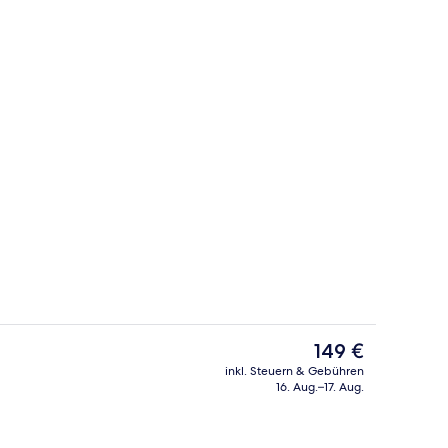
Bar (in der Unterkunft)
Der
149 €
aktuelle
inkl. Steuern & Gebühren
Preis
16. Aug.–17. Aug.
Lobby
beträgt
149 €.