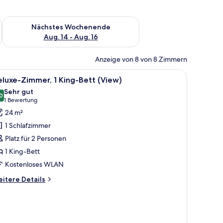
es Wochenende, Aug. 7 - Aug. 9.
Überprüfe die Verfügbarkeit für nächstes Wochenende, Aug. 1
Nächstes Wochenende
Aug. 14 - Aug. 16
Anzeige von 8 von 8 Zimmern
grauem Sofa, rundem Tisch und Kunstwerk an der Wand.
le
Ein modernes Hotelzimmer mit Bett, Nachttisc
8
luxe-Zimmer, 1 King-Bett (View)
otos
Sehr gut
ür
0
8,0 von 10
(1
1 Bewertung
eluxe-
Bewertung)
24 m²
immer,
1 Schlafzimmer
King-
Platz für 2 Personen
ett
1 King-Bett
View)
Kostenloses WLAN
nzeigen
itere
itere Details
tails
r
luxe-
mmer,