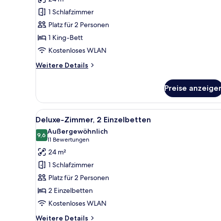
1 Schlafzimmer
Platz für 2 Personen
1 King-Bett
Kostenloses WLAN
Weitere
Weitere Details
Details
für
Preise anzeige
Deluxe-
Zimmer,
1 King-
Alle
Ein modernes Hotelzimmer mit 
7
Bett
Deluxe-Zimmer, 2 Einzelbetten
Fotos
Außergewöhnlich
für
9,6
9,6 von 10
(11
11 Bewertungen
Deluxe-
Bewertungen)
24 m²
Zimmer,
1 Schlafzimmer
2 Einzelbetten
Platz für 2 Personen
anzeigen
2 Einzelbetten
Kostenloses WLAN
Weitere
Weitere Details