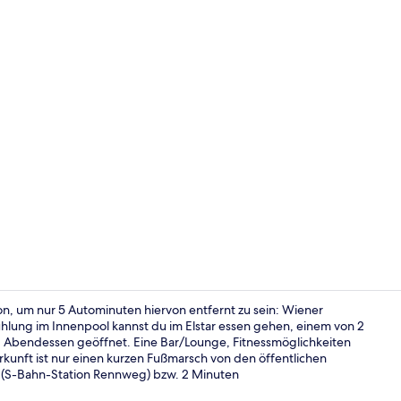
Innenpool
on, um nur 5 Autominuten hiervon entfernt zu sein: Wiener
lung im Innenpool kannst du im Elstar essen gehen, einem von 2
nd Abendessen geöffnet. Eine Bar/Lounge, Fitnessmöglichkeiten
Garten
kunft ist nur einen kurzen Fußmarsch von den öffentlichen
n (S-Bahn-Station Rennweg) bzw. 2 Minuten