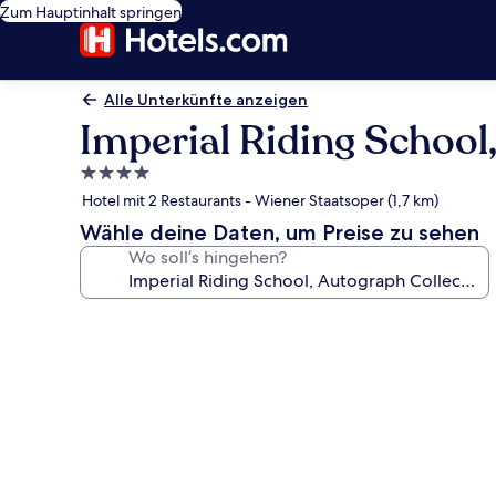
Zum Hauptinhalt springen
Alle Unterkünfte anzeigen
Imperial Riding School
4.0-
Sterne-
Hotel mit 2 Restaurants - Wiener Staatsoper (1,7 km)
Unterkunft
Wähle deine Daten, um Preise zu sehen
Wo soll’s hingehen?
Fotogalerie
von
Imperial
Riding
School,
Autograph