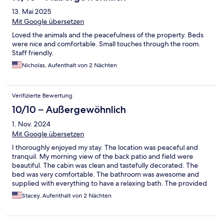
13. Mai 2025
Mit Google übersetzen
Loved the animals and the peacefulness of the property. Beds
were nice and comfortable. Small touches through the room.
Staff friendly.
Nicholas, Aufenthalt von 2 Nächten
Verifizierte Bewertung
10/10 – Außergewöhnlich
1. Nov. 2024
Mit Google übersetzen
I thoroughly enjoyed my stay. The location was peaceful and
tranquil. My morning view of the back patio and field were
beautiful. The cabin was clean and tastefully decorated. The
bed was very comfortable. The bathroom was awesome and
supplied with everything to have a relaxing bath. The provided
food was delicious. My only complaint was the eggs were bad
Stacey, Aufenthalt von 2 Nächten
and there was an open container of milk and juice in the fridge. I
suggest checking the fridge when you restock for the next
guest. I recommend and will visit again.