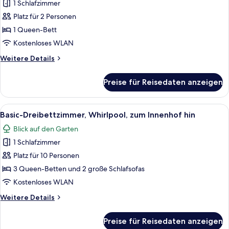
1 Schlafzimmer
Romantische
Studiosuite
Platz für 2 Personen
anzeigen
1 Queen-Bett
Kostenloses WLAN
Weitere
Weitere Details
Details
für
Preise für Reisedaten anzeigen
Romantische
Studiosuite
Alle
Ein rustikales, zweistöckiges Holzhaus
16
Basic-Dreibettzimmer, Whirlpool, zum Innenhof hin
Fotos
Blick auf den Garten
für
1 Schlafzimmer
Basic-
Dreibettzimmer,
Platz für 10 Personen
Whirlpool,
3 Queen-Betten und 2 große Schlafsofas
zum
Kostenloses WLAN
Innenhof
Weitere
Weitere Details
hin
Details
anzeigen
für
Preise für Reisedaten anzeigen
Basic-