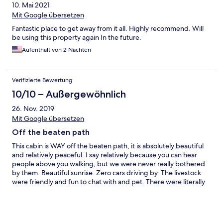
10. Mai 2021
Mit Google übersetzen
Fantastic place to get away from it all. Highly recommend. Will
be using this property again In the future.
Aufenthalt von 2 Nächten
Verifizierte Bewertung
10/10 – Außergewöhnlich
26. Nov. 2019
Mit Google übersetzen
Off the beaten path
This cabin is WAY off the beaten path, it is absolutely beautiful
and relatively peaceful. I say relatively because you can hear
people above you walking, but we were never really bothered
by them. Beautiful sunrise. Zero cars driving by. The livestock
were friendly and fun to chat with and pet. There were literally
dozens of dear right close to the fence in the morning. My only
caution would be to realize you have a good 20-25 minute drive
from Fredericksburg and if your doing that for the first time late
at night then be very careful about the wildlife that can