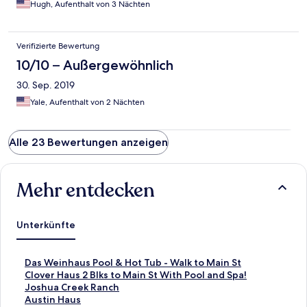
Hugh, Aufenthalt von 3 Nächten
Verifizierte Bewertung
10/10 – Außergewöhnlich
30. Sep. 2019
Yale, Aufenthalt von 2 Nächten
Alle 23 Bewertungen anzeigen
Mehr entdecken
Unterkünfte
L
Das Weinhaus Pool & Hot Tub - Walk to Main St
i
L
Clover Haus 2 Blks to Main St With Pool and Spa!
n
i
L
Joshua Creek Ranch
k
n
i
L
Austin Haus