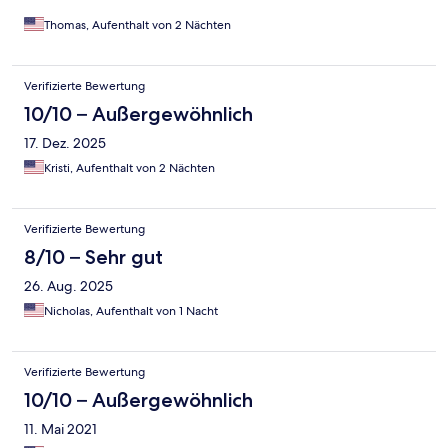
suddenly jump in front of you. Not a negative, but do be
careful. The cabin was spacious and well furnished. The heat
Thomas, Aufenthalt von 2 Nächten
worked great and was quite on our visit. Overall we had a great
visit.
Verifizierte Bewertung
10/10 – Außergewöhnlich
17. Dez. 2025
Kristi, Aufenthalt von 2 Nächten
Verifizierte Bewertung
8/10 – Sehr gut
26. Aug. 2025
Nicholas, Aufenthalt von 1 Nacht
Verifizierte Bewertung
10/10 – Außergewöhnlich
11. Mai 2021