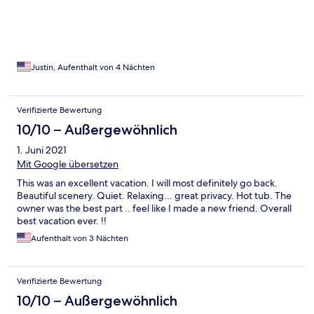
peacefulness, but that was never fully enjoyable as the room got
very hot and stuffy. We could never figure out the a/c and, of
course there's no ceiling fan and so we finally decided on the
short floor stand fan that was in a corner of the room. It blew a
moderate amount of air our direction. Overall, I probably
Justin, Aufenthalt von 4 Nächten
wouldn't book this B&B again. However, the donkeys are super
friendly and sweet.
Verifizierte Bewertung
10/10 – Außergewöhnlich
1. Juni 2021
Mit Google übersetzen
This was an excellent vacation. I will most definitely go back.
Beautiful scenery. Quiet. Relaxing... great privacy. Hot tub. The
owner was the best part .. feel like I made a new friend. Overall
best vacation ever. !!
Aufenthalt von 3 Nächten
Verifizierte Bewertung
10/10 – Außergewöhnlich