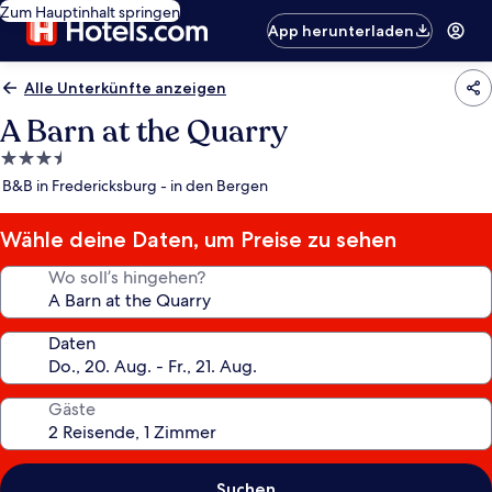
Zum Hauptinhalt springen
App herunterladen
Alle Unterkünfte anzeigen
A Barn at the Quarry
3.5-
Sterne-
B&B in Fredericksburg - in den Bergen
Unterkunft
Wähle deine Daten, um Preise zu sehen
Wo soll’s hingehen?
Daten
Gäste
Suchen