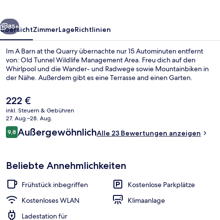
Quarry
rück
Weiter
85+
Übersicht
Zimmer
Lage
Richtlinien
Im A Barn at the Quarry übernachte nur 15 Autominuten entfernt
von: Old Tunnel Wildlife Management Area. Freu dich auf den
Whirlpool und die Wander- und Radwege sowie Mountainbiken in
der Nähe. Außerdem gibt es eine Terrasse and einen Garten.
Der
222 €
aktuelle
inkl. Steuern & Gebühren
Preis
27. Aug.–28. Aug.
beträgt
Bewertungen
Außergewöhnlich
9,8
Außen-Whirlpool
Alle 23 Bewertungen anzeigen
222 €.
9,8 von 10.
Beliebte Annehmlichkeiten
Frühstück inbegriffen
Kostenlose Parkplätze
Kostenloses WLAN
Klimaanlage
Ladestation für