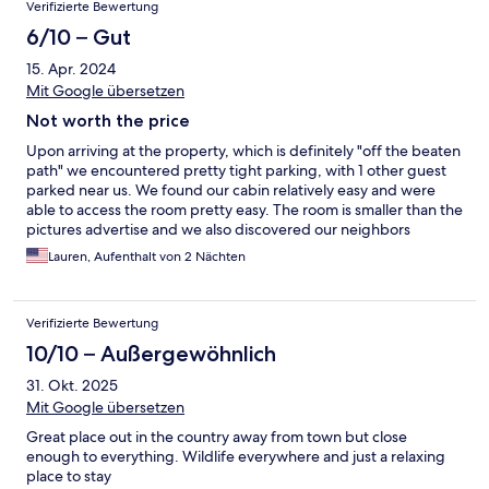
Verifizierte Bewertung
6/10 – Gut
15. Apr. 2024
Mit Google übersetzen
Not worth the price
Upon arriving at the property, which is definitely "off the beaten
path" we encountered pretty tight parking, with 1 other guest
parked near us. We found our cabin relatively easy and were
able to access the room pretty easy. The room is smaller than the
pictures advertise and we also discovered our neighbors
presence upstairs after we settled into a chair and started
Lauren, Aufenthalt von 2 Nächten
getting unpacked. As we continued navigating our way around
the room and attached bathroom we noticed several things.
First off, many of the snacks at the bar were expired. The bottle
Verifizierte Bewertung
of wine was from California. The tv took forever to turn on and
never able to get the cable box to fully power up and so the
10/10 – Außergewöhnlich
screen just stayed black. At shower time, my bf noticed the
31. Okt. 2025
shower head was terrible and the water pressure and spray are
very poor. The shower head sprays in a single, 1 ½inch sized
Mit Google übersetzen
stream. When it was my turn, I wanted a jetted bath, but the
Great place out in the country away from town but close
bubble bath that was set out for use was completely empty. My
enough to everything. Wildlife everywhere and just a relaxing
boyfriend and I also noticed the toilet seat was very lose and
place to stay
also very small. As the night went on we enjoyed the