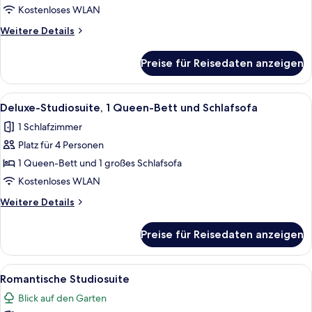
anzeigen
Kostenloses WLAN
Weitere
Weitere Details
Details
für
Preise für Reisedaten anzeigen
Deluxe-
Studiosuite
Alle
Ein Schlafzimmer mit einem hölzernen
14
Deluxe-Studiosuite, 1 Queen-Bett und Schlafsofa
Fotos
1 Schlafzimmer
für
Platz für 4 Personen
Deluxe-
Studiosuite,
1 Queen-Bett und 1 großes Schlafsofa
1 Queen-
Kostenloses WLAN
Bett
Weitere
Weitere Details
und
Details
Schlafsofa
für
Preise für Reisedaten anzeigen
Deluxe-
anzeigen
Studiosuite,
1 Queen-
Alle
Ein gemütliches Schlafzimmer mit Ste
15
Bett
Romantische Studiosuite
Fotos
und
Blick auf den Garten
Schlafsofa
für