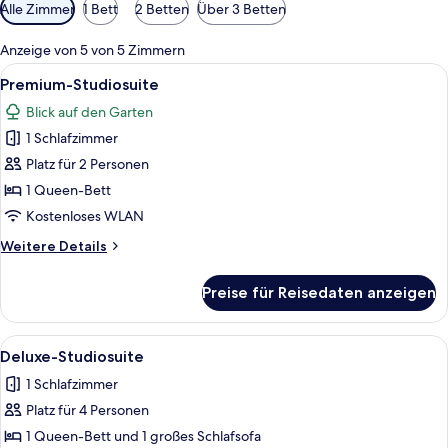
Verfügbare
Alle Zimmer
1 Bett
2 Betten
Über 3 Betten
Filter
für
Anzeige von 5 von 5 Zimmern
Zimmer
Alle
Ein rustikaler Holzraum mit einem Bet
20
Premium-Studiosuite
Fotos
Blick auf den Garten
für
1 Schlafzimmer
Premium-
Studiosuite
Platz für 2 Personen
anzeigen
1 Queen-Bett
Kostenloses WLAN
Weitere
Weitere Details
Details
für
Preise für Reisedaten anzeigen
Premium-
Studiosuite
Alle
Ein gemütliches Blockhäuschen im Inne
10
Deluxe-Studiosuite
Fotos
1 Schlafzimmer
für
Platz für 4 Personen
Deluxe-
Studiosuite
1 Queen-Bett und 1 großes Schlafsofa