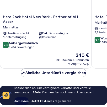
Hard
Hotel
Hard Rock Hotel New York - Partner of ALL
Hotel 
Rock
Park
Accor
Manhat
Hotel
Ave
Manhattan
Hausti
New
NYC
Koste
York
Haustiere erlaubt
Parkplätze verfügbar
Manhatt
Internetzugang
Restaurant
-
9.0
Wun
9,0
Partner
von
1.57
9.4
Außergewöhnlich
9,4
of
10,
von
5.784 Bewertungen
ALL
Wunder
10,
Der
340 €
Accor
1.573
Außergewöhnlich,
Preis
Manhattan
Bewert
5.784
inkl. Steuern & Gebühren
beträgt
9. Aug.–10. Aug.
Bewertungen
340 €
Ähnliche Unterkünfte vergleichen
Melde dich an, um verfügbare Rabatte und Vorteile
anzuzeigen. Mehr Prämien für noch mehr Abenteuer!
Anmelden
Jetzt kostenlos registrieren