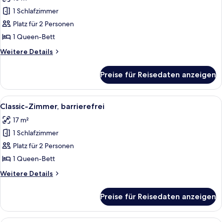
für
1 Schlafzimmer
Zimmer,
Balkon
Platz für 2 Personen
anzeigen
1 Queen-Bett
Weitere
Weitere Details
Details
für
Preise für Reisedaten anzeigen
Zimmer,
Balkon
Alle
Ein Schlafzimmer mit einem großen Be
3
Classic-Zimmer, barrierefrei
Fotos
17 m²
für
1 Schlafzimmer
Classic-
Zimmer,
Platz für 2 Personen
barrierefrei
1 Queen-Bett
anzeigen
Weitere
Weitere Details
Details
für
Preise für Reisedaten anzeigen
Classic-
Zimmer,
barrierefrei
Ein Hotelzimmer mit Bett, Schreibtisch,