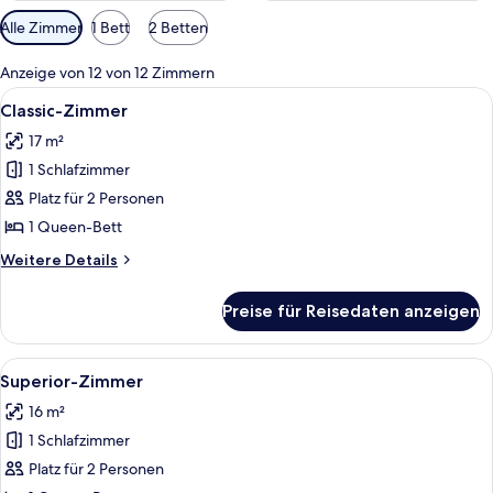
Verfügbare
Alle Zimmer
1 Bett
2 Betten
Filter
für
Anzeige von 12 von 12 Zimmern
Zimmer
Alle
Ein modernes Schlafzimmer mit einem g
4
Classic-Zimmer
Fotos
17 m²
für
1 Schlafzimmer
Classic-
Zimmer
Platz für 2 Personen
anzeigen
1 Queen-Bett
Weitere
Weitere Details
Details
für
Preise für Reisedaten anzeigen
Classic-
Zimmer
Alle
Ein Hotelzimmer mit einem Bett, eine
4
Superior-Zimmer
Fotos
16 m²
für
1 Schlafzimmer
Superior-
Zimmer
Platz für 2 Personen