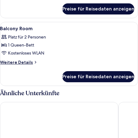
für
Preise für Reisedaten anzeigen
Classic
Accessible
Room
Alle
Ein modernes Schlafzimmer mit einem 
4
Balcony Room
Fotos
Platz für 2 Personen
für
1 Queen-Bett
Balcony
Room
Kostenloses WLAN
anzeigen
Weitere
Weitere Details
Details
für
Preise für Reisedaten anzeigen
Balcony
Room
Ähnliche Unterkünfte
Hard Rock Hotel New York - Partner of ALL Accor
Hotel Pa