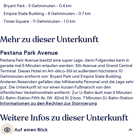
Bryant Park
- 5 Gehminuten
- 0.4 km
Empire State Building
- 8 Gehminuten
- 0.7 km
Times Square
- 11 Gehminuten
- 1.0 km
Mehr zu dieser Unterkunft
Pestana Park Avenue
Pestana Park Avenue besitzt eine super Lage, denn Folgendes kann in
gerade mal 5 Minuten erlaufen werden: 5th Avenue und Grand Central
Terminal. Dieses Hotel im Art-déco-Stil ist außerdem höchstens 10
Gehminuten entfernt von: Bryant Park und Empire State Building.
Anderen Reisenden gefallen das hilfsbereite Personal und die Lage sehr
gut. Die Unterkunft ist nur einen kurzen Fußmarsch von den
öffentlichen Verkehrsmitteln entfernt: Zur U-Bahn läuft man 6 Minuten
(U-Bahn-Station Fifth Av. (W. 42nd St.)) bzw. 7 Minuten (U-Bahn-Station
42nd St. - Bryant Pk.).
Informationen zu den Rechten zur Stornierung
Weitere Infos zu dieser Unterkunft
Auf einen Blick