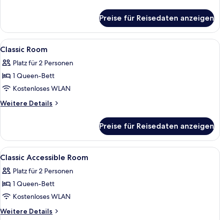
Details
für
Preise für Reisedaten anzeigen
ADA
-
Cabin
Alle
Ein Schlafzimmer mit Bett, Schreibtisch
4
Classic Room
Fotos
Platz für 2 Personen
für
1 Queen-Bett
Classic
Room
Kostenloses WLAN
anzeigen
Weitere
Weitere Details
Details
für
Preise für Reisedaten anzeigen
Classic
Room
Alle
Ein Schlafzimmer mit Bett, Schreibtisch
4
Classic Accessible Room
Fotos
Platz für 2 Personen
für
1 Queen-Bett
Classic
Accessible
Kostenloses WLAN
Room
Weitere
Weitere Details
anzeigen
Details