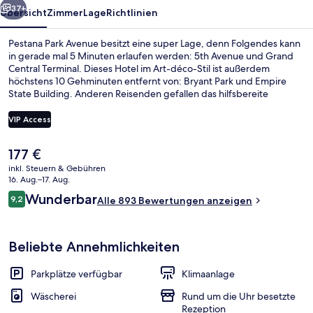
37+
Übersicht
Zimmer
Lage
Richtlinien
Pestana Park Avenue besitzt eine super Lage, denn Folgendes kann
in gerade mal 5 Minuten erlaufen werden: 5th Avenue und Grand
Central Terminal. Dieses Hotel im Art-déco-Stil ist außerdem
höchstens 10 Gehminuten entfernt von: Bryant Park und Empire
State Building. Anderen Reisenden gefallen das hilfsbereite
Personal und die Lage sehr gut. Die Unterkunft ist nur einen kurzen
Fußmarsch von den öffentlichen Verkehrsmitteln entfernt: Zur U-
VIP Access
Bahn läuft man 6 Minuten (U-Bahn-Station Fifth Av. (W. 42nd St.))
bzw. 7 Minuten (U-Bahn-Station 42nd St. - Bryant Pk.).
Der
177 €
Zimmer, Balkon | Minibar, Zimmersafe
aktuelle
inkl. Steuern & Gebühren
Preis
16. Aug.–17. Aug.
beträgt
Bewertungen
Wunderbar
9,2
Alle 893 Bewertungen anzeigen
177 €.
9,2 von 10.
Beliebte Annehmlichkeiten
Parkplätze verfügbar
Klimaanlage
Wäscherei
Rund um die Uhr besetzte
Rezeption