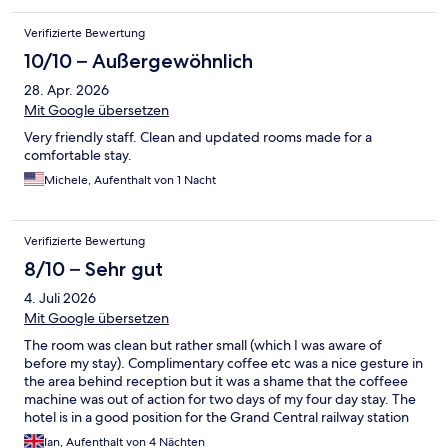
Verifizierte Bewertung
10/10 – Außergewöhnlich
28. Apr. 2026
Mit Google übersetzen
Very friendly staff. Clean and updated rooms made for a
comfortable stay.
Michele, Aufenthalt von 1 Nacht
Verifizierte Bewertung
8/10 – Sehr gut
4. Juli 2026
Mit Google übersetzen
The room was clean but rather small (which I was aware of
before my stay). Complimentary coffee etc was a nice gesture in
the area behind reception but it was a shame that the coffeee
machine was out of action for two days of my four day stay. The
hotel is in a good position for the Grand Central railway station
and Times Square is oinly a 20 minute walk away.
Ian, Aufenthalt von 4 Nächten