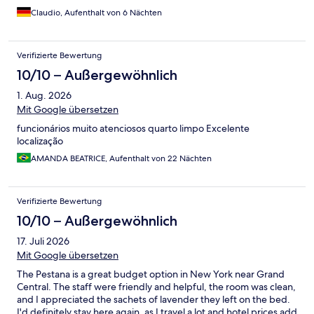
Stärkung zu erkunden. Ein Problem hatten wir mit der Heizung,
Claudio, Aufenthalt von 6 Nächten
die zu laut war. Aber das Team hat das Problem in den Griff
bekommen. Das Zimmer war zwar sehr klein, aber alles war gut
organisiert untergebracht. Das Hotel kann ich definitiv weiter
Verifizierte Bewertung
empfehlen.
10/10 – Außergewöhnlich
1. Aug. 2026
Mit Google übersetzen
funcionários muito atenciosos quarto limpo Excelente
localização
AMANDA BEATRICE, Aufenthalt von 22 Nächten
Verifizierte Bewertung
10/10 – Außergewöhnlich
17. Juli 2026
Mit Google übersetzen
The Pestana is a great budget option in New York near Grand
Central. The staff were friendly and helpful, the room was clean,
and I appreciated the sachets of lavender they left on the bed.
I'd definitely stay here again, as I travel a lot and hotel prices add