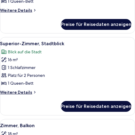
anzeigen
1 Queen-Bett
Weitere
Weitere Details
Details
für
Preise für Reisedaten anzeigen
Superior-
Zimmer
Alle
Ein modernes Hotelzimmer mit einem g
7
Superior-Zimmer, Stadtblick
Fotos
Blick auf die Stadt
für
16 m²
Superior-
Zimmer,
1 Schlafzimmer
Stadtblick
Platz für 2 Personen
anzeigen
1 Queen-Bett
Weitere
Weitere Details
Details
für
Preise für Reisedaten anzeigen
Superior-
Zimmer,
Stadtblick
Alle
Ein modernes Schlafzimmer mit einem 
9
Zimmer, Balkon
Fotos
18 m²