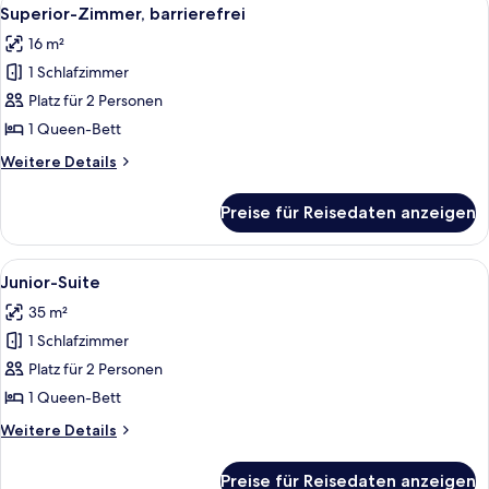
Alle
10
Superior-Zimmer, barrierefrei
Fotos
16 m²
für
1 Schlafzimmer
Superior-
Zimmer,
Platz für 2 Personen
barrierefrei
1 Queen-Bett
anzeigen
Weitere
Weitere Details
Details
für
Preise für Reisedaten anzeigen
Superior-
Zimmer,
barrierefrei
Alle
Ein modernes Hotelzimmer mit einem g
5
Junior-Suite
Fotos
35 m²
für
1 Schlafzimmer
Junior-
Suite
Platz für 2 Personen
anzeigen
1 Queen-Bett
Weitere
Weitere Details
Details
für
Preise für Reisedaten anzeigen
Junior-