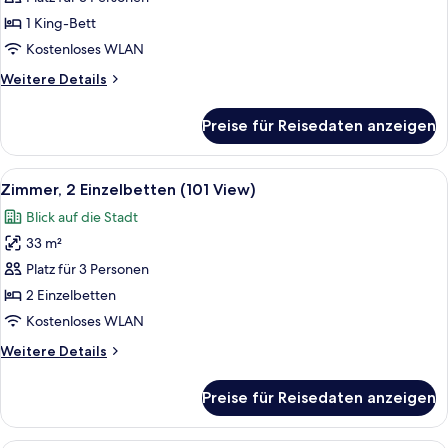
101
1 King-Bett
View)
Kostenloses WLAN
anzeigen
Weitere
Weitere Details
Details
für
Preise für Reisedaten anzeigen
Grand-
Suite
(Executive,
Alle
Ein Hotelzimmer mit einem großen Bett
4
101
Zimmer, 2 Einzelbetten (101 View)
Fotos
View)
Blick auf die Stadt
für
33 m²
Zimmer,
2 Einzelbetten
Platz für 3 Personen
(101
2 Einzelbetten
View)
Kostenloses WLAN
anzeigen
Weitere
Weitere Details
Details
für
Preise für Reisedaten anzeigen
Zimmer,
2 Einzelbetten
(101
Ein Hotelzimmer mit Bett, einer Couch