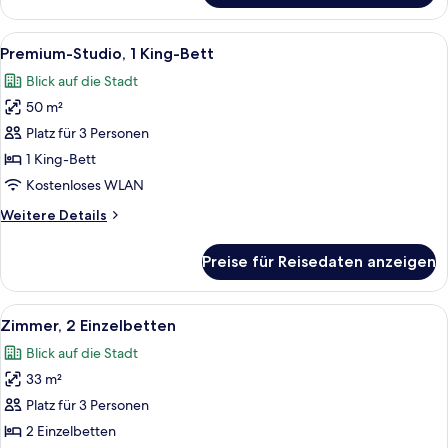
Suite
Alle
Ein Hotelzimmer mit Bett, Schreibtisch
5
Premium-Studio, 1 King-Bett
Fotos
Blick auf die Stadt
für
50 m²
Premium-
Studio,
Platz für 3 Personen
1 King-
1 King-Bett
Bett
Kostenloses WLAN
anzeigen
Weitere
Weitere Details
Details
für
Preise für Reisedaten anzeigen
Premium-
Studio,
1 King-
Alle
Ein Hotelzimmer mit einem großen Bet
5
Bett
Zimmer, 2 Einzelbetten
Fotos
Blick auf die Stadt
für
33 m²
Zimmer,
2 Einzelbetten
Platz für 3 Personen
anzeigen
2 Einzelbetten