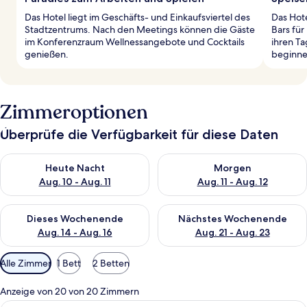
Das Hotel liegt im Geschäfts- und Einkaufsviertel des
Das Hote
Stadtzentrums. Nach den Meetings können die Gäste
Bars für
im Konferenzraum Wellnessangebote und Cocktails
ihren T
genießen.
beginne
Zimmeroptionen
Überprüfe die Verfügbarkeit für diese Daten
Überprüfe die Verfügbarkeit für heute Nacht, Aug. 10 - Aug. 11
Überprüfe die Verfügbarkeit fü
Heute Nacht
Morgen
Aug. 10 - Aug. 11
Aug. 11 - Aug. 12
Überprüfe die Verfügbarkeit für dieses Wochenende, Aug. 14 -
Überprüfe die Verfügbarkeit f
Dieses Wochenende
Nächstes Wochenende
Aug. 14 - Aug. 16
Aug. 21 - Aug. 23
Verfügbare
Alle Zimmer
1 Bett
2 Betten
Filter
für
Anzeige von 20 von 20 Zimmern
Zimmer
Ein modernes Hotelzimmer mit einem gr