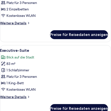
Zimmer,
Platz für 3 Personen
2 Einzelbetten
2 Einzelbetten
anzeigen
Kostenloses WLAN
Weitere
Weitere Details
Details
für
Preise für Reisedaten anzeigen
Deluxe-
Zimmer,
2 Einzelbetten
Alle
Ein Hotelzimmer mit Sofa, Sessel, ru
8
Executive-Suite
Fotos
Blick auf die Stadt
für
83 m²
Executive-
Suite
1 Schlafzimmer
anzeigen
Platz für 3 Personen
1 King-Bett
Kostenloses WLAN
Weitere
Weitere Details
Details
für
Preise für Reisedaten anzeigen
Executive-