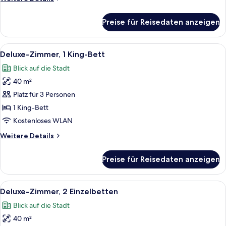
Access)
Details
anzeigen
für
Preise für Reisedaten anzeigen
Deluxe-
Zimmer,
1 King-
Alle
Ein modernes Hotelzimmer mit einem gr
5
Bett
Deluxe-Zimmer, 1 King-Bett
Fotos
(Club
Blick auf die Stadt
Access)
für
40 m²
Deluxe-
Zimmer,
Platz für 3 Personen
1 King-
1 King-Bett
Bett
Kostenloses WLAN
anzeigen
Weitere
Weitere Details
Details
für
Preise für Reisedaten anzeigen
Deluxe-
Zimmer,
1 King-
Alle
Ein Hotelzimmer mit zwei Betten, eine
5
Bett
Deluxe-Zimmer, 2 Einzelbetten
Fotos
Blick auf die Stadt
für
40 m²
Deluxe-