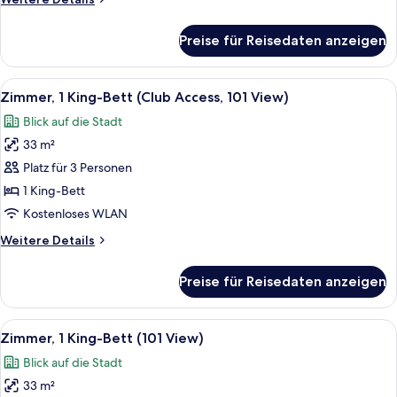
View)
Details
anzeigen
für
Preise für Reisedaten anzeigen
Zimmer,
2 Einzelbetten
(Club
Alle
Ein Hotelzimmer mit einem großen Bett
7
Access,
Zimmer, 1 King-Bett (Club Access, 101 View)
Fotos
101
Blick auf die Stadt
View)
für
33 m²
Zimmer,
1 King-
Platz für 3 Personen
Bett
1 King-Bett
(Club
Kostenloses WLAN
Access,
Weitere
Weitere Details
101
Details
View)
für
Preise für Reisedaten anzeigen
Zimmer,
anzeigen
1 King-
Bett
Alle
Ein Hotelzimmer mit einem großen Bett
4
(Club
Zimmer, 1 King-Bett (101 View)
Fotos
Access,
Blick auf die Stadt
101
für
View)
33 m²
Zimmer,