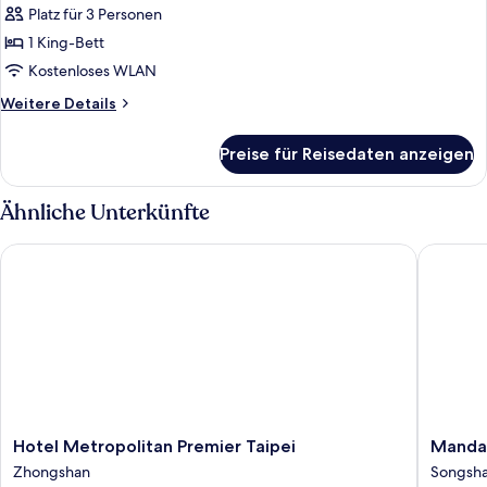
1 King-
Platz für 3 Personen
Bett
1 King-Bett
(101
Kostenloses WLAN
View)
Weitere
Weitere Details
anzeigen
Details
für
Preise für Reisedaten anzeigen
Zimmer,
1 King-
Bett
Ähnliche Unterkünfte
(101
View)
Hotel Metropolitan Premier Taipei
Mandarin
Hotel
Mandari
Hotel Metropolitan Premier Taipei
Mandar
Metropolitan
Oriental
Zhongshan
Songsh
Premier
Taipei