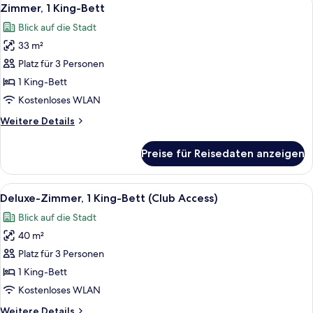
Alle
5
Zimmer, 1 King-Bett
Fotos
Blick auf die Stadt
für
33 m²
Zimmer,
1 King-
Platz für 3 Personen
Bett
1 King-Bett
anzeigen
Kostenloses WLAN
Weitere
Weitere Details
Details
für
Preise für Reisedaten anzeigen
Zimmer,
1 King-
Bett
Alle
Ein Hotelzimmer mit einem großen Bet
8
Deluxe-Zimmer, 1 King-Bett (Club Access)
Fotos
Blick auf die Stadt
für
40 m²
Deluxe-
Zimmer,
Platz für 3 Personen
1 King-
1 King-Bett
Bett
Kostenloses WLAN
(Club
Weitere
Weitere Details