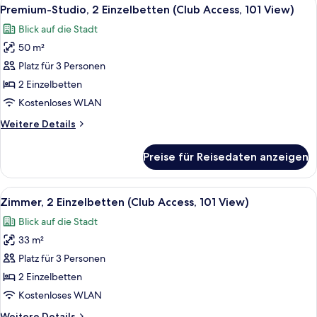
Alle
6
View)
Premium-Studio, 2 Einzelbetten (Club Access, 101 View)
Fotos
Blick auf die Stadt
für
50 m²
Premium-
Studio,
Platz für 3 Personen
2 Einzelbetten
2 Einzelbetten
(Club
Kostenloses WLAN
Access,
Weitere
Weitere Details
101
Details
View)
für
Preise für Reisedaten anzeigen
Premium-
anzeigen
Studio,
2 Einzelbetten
Alle
Ein Hotelzimmer mit einem großen Bett
7
(Club
Zimmer, 2 Einzelbetten (Club Access, 101 View)
Fotos
Access,
Blick auf die Stadt
101
für
View)
33 m²
Zimmer,
2 Einzelbetten
Platz für 3 Personen
(Club
2 Einzelbetten
Access,
Kostenloses WLAN
101
Weitere
Weitere Details