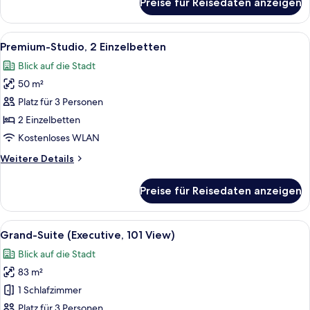
Preise für Reisedaten anzeigen
Premier-
Suite,
1 King-
Alle
Ein Hotelzimmer mit einem Bett, eine
4
Bett
Premium-Studio, 2 Einzelbetten
Fotos
Blick auf die Stadt
für
50 m²
Premium-
Studio,
Platz für 3 Personen
2 Einzelbetten
2 Einzelbetten
anzeigen
Kostenloses WLAN
Weitere
Weitere Details
Details
für
Preise für Reisedaten anzeigen
Premium-
Studio,
2 Einzelbetten
Alle
Ein Hotelzimmer mit einem großen Bett
9
Grand-Suite (Executive, 101 View)
Fotos
Blick auf die Stadt
für
83 m²
Grand-
Suite
1 Schlafzimmer
(Executive,
Platz für 3 Personen