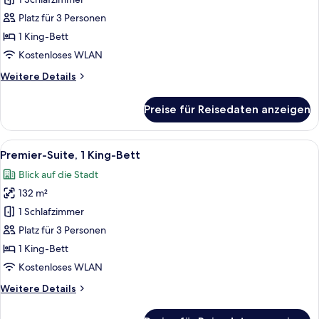
(Diplomat)
anzeigen
Platz für 3 Personen
1 King-Bett
Kostenloses WLAN
Weitere
Weitere Details
Details
für
Preise für Reisedaten anzeigen
Suite
(Diplomat)
Alle
Ein moderner Essbereich mit einem ru
5
Premier-Suite, 1 King-Bett
Fotos
Blick auf die Stadt
für
132 m²
Premier-
Suite,
1 Schlafzimmer
1 King-
Platz für 3 Personen
Bett
1 King-Bett
anzeigen
Kostenloses WLAN
Weitere
Weitere Details
Details
für