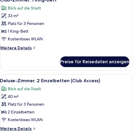
Fotos
Blick auf die Stadt
für
33 m²
Club-
Zimmer,
Platz für 3 Personen
1 King-
1 King-Bett
Bett
Kostenloses WLAN
anzeigen
Weitere
Weitere Details
Details
für
Preise für Reisedaten anzeigen
Club-
Zimmer,
1 King-
Alle
Ein Hotelzimmer mit zwei Betten, eine
8
Bett
Deluxe-Zimmer, 2 Einzelbetten (Club Access)
Fotos
Blick auf die Stadt
für
40 m²
Deluxe-
Zimmer,
Platz für 3 Personen
2 Einzelbetten
2 Einzelbetten
(Club
Kostenloses WLAN
Access)
Weitere
Weitere Details
anzeigen