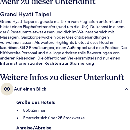
Mehr zu dieser Unterkunft
Grand Hyatt Taipei
Grand Hyatt Taipei ist gerade mal 5 km vom Flughafen entfernt und
bietet einen Flughafentransfer (rund um die Uhr). Du kannst in einem
der 8 Restaurants etwas essen und dich im Wellnessbereich mit
Massagen, Ganzkörperwickeln oder Gesichtsbehandlungen
verwöhnen lassen. Als weitere Highlights bietet dieses Hotel im
luxuriösen Stil 2 Bars/Lounges, einen Außenpool und eine Poolbar. Das
hilfsbereite Personal und die Lage erhalten tolle Bewertungen von
anderen Reisenden. Die öffentlichen Verkehrsmittel sind nur einen
kurzen Fußmarsch entfernt: Zur U-Bahn-Station Taipei 101/World Trade
Informationen zu den Rechten zur Stornierung
Center sind es 6 Minuten und zur Station Taipei City Hall 9 Minuten.
Weitere Infos zu dieser Unterkunft
Auf einen Blick
Größe des Hotels
850 Zimmer
Erstreckt sich über 25 Stockwerke
Anreise/Abreise