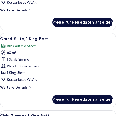
Kostenloses WLAN
Weitere
Weitere Details
Details
für
Preise für Reisedaten anzeigen
Zimmer,
2 Einzelbetten
Alle
Ein Hotelzimmer mit einem Bett, eine
10
Grand-Suite, 1 King-Bett
Fotos
Blick auf die Stadt
für
60 m²
Grand-
Suite,
1 Schlafzimmer
1 King-
Platz für 3 Personen
Bett
1 King-Bett
anzeigen
Kostenloses WLAN
Weitere
Weitere Details
Details
für
Preise für Reisedaten anzeigen
Grand-
Suite,
1 King-
Alle
Ein Hotelzimmer mit einem großen Bett
9
Bett
Club-Zimmer, 1 King-Bett