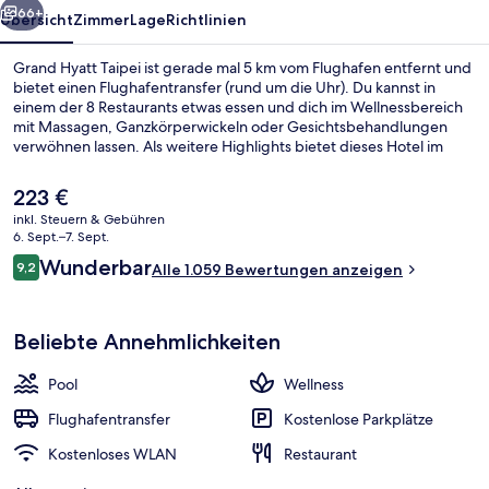
66+
Übersicht
Zimmer
Lage
Richtlinien
Grand Hyatt Taipei ist gerade mal 5 km vom Flughafen entfernt und
bietet einen Flughafentransfer (rund um die Uhr). Du kannst in
einem der 8 Restaurants etwas essen und dich im Wellnessbereich
mit Massagen, Ganzkörperwickeln oder Gesichtsbehandlungen
verwöhnen lassen. Als weitere Highlights bietet dieses Hotel im
luxuriösen Stil 2 Bars/Lounges, einen Außenpool und eine Poolbar.
Das hilfsbereite Personal und die Lage erhalten tolle Bewertungen
Der
223 €
von anderen Reisenden. Die öffentlichen Verkehrsmittel sind nur
aktuelle
inkl. Steuern & Gebühren
einen kurzen Fußmarsch entfernt: Zur U-Bahn-Station Taipei
Preis
6. Sept.–7. Sept.
101/World Trade Center sind es 6 Minuten und zur Station Taipei
Lobby
beträgt
Bewertungen
City Hall 9 Minuten.
Wunderbar
9,2
Alle 1.059 Bewertungen anzeigen
223 €.
9,2 von 10.
Beliebte Annehmlichkeiten
Pool
Wellness
Flughafentransfer
Kostenlose Parkplätze
Kostenloses WLAN
Restaurant