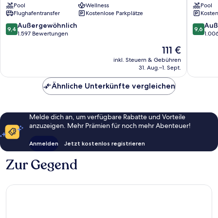
Pool
Wellness
Pool
Taipei
Songsh
Flughafentransfer
Kostenlose Parkplätze
Kosten
Zhongshan
9.4
9.6
Außergewöhnlich
Auß
9,4
9,6
von
von
1.597 Bewertungen
1.00
10,
10,
Der
111 €
Außergewöhnlich,
Außerge
Preis
1.597
1.006
inkl. Steuern & Gebühren
beträgt
31. Aug.–1. Sept.
Bewertungen
Bewert
111 €
Ähnliche Unterkünfte vergleichen
Melde dich an, um verfügbare Rabatte und Vorteile
anzuzeigen. Mehr Prämien für noch mehr Abenteuer!
Anmelden
Jetzt kostenlos registrieren
Zur Gegend