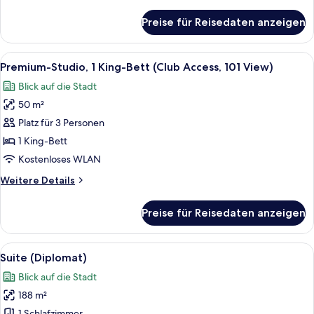
Details
für
Preise für Reisedaten anzeigen
Deluxe-
Zimmer,
2 Einzelbetten
Alle
Ein modernes Hotelzimmer mit Bett, So
6
(Club
Premium-Studio, 1 King-Bett (Club Access, 101 View)
Fotos
Access)
Blick auf die Stadt
für
50 m²
Premium-
Studio,
Platz für 3 Personen
1 King-
1 King-Bett
Bett
Kostenloses WLAN
(Club
Weitere
Weitere Details
Access,
Details
101
für
Preise für Reisedaten anzeigen
Premium-
View)
Studio,
anzeigen
1 King-
Alle
Ein moderner Essbereich mit einem ru
5
Bett
Suite (Diplomat)
Fotos
(Club
Blick auf die Stadt
Access,
für
101
188 m²
Suite
View)
1 Schlafzimmer