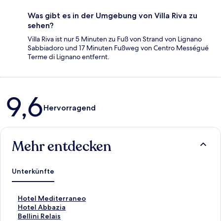
Was gibt es in der Umgebung von Villa Riva zu
sehen?
Villa Riva ist nur 5 Minuten zu Fuß von Strand von Lignano
Sabbiadoro und 17 Minuten Fußweg von Centro Mességué
Terme di Lignano entfernt.
Bewertungen
9,6
Hervorragend
Mehr entdecken
Unterkünfte
L
Hotel Mediterraneo
i
L
Hotel Abbazia
n
i
L
Bellini Relais