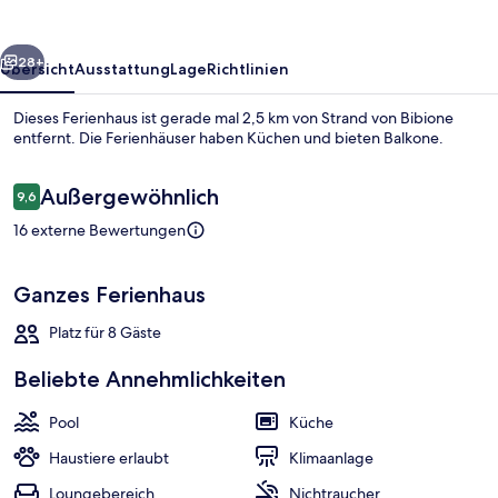
rück
Weiter
28+
Übersicht
Ausstattung
Lage
Richtlinien
Dieses Ferienhaus ist gerade mal 2,5 km von Strand von Bibione
entfernt. Die Ferienhäuser haben Küchen und bieten Balkone.
Bewertungen
Außergewöhnlich
9,6
9,6 von 10.
16 externe Bewertungen
Ganzes Ferienhaus
Apartment, 3 Schlafzimmer | Wohnber
Platz für 8 Gäste
Beliebte Annehmlichkeiten
Pool
Küche
Haustiere erlaubt
Klimaanlage
Loungebereich
Nichtraucher