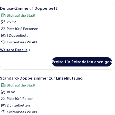
Alle
Ein geräumiges Schlafzimmer mit eine
14
Deluxe-Zimmer, 1 Doppelbett
Fotos
Blick auf die Stadt
für
25 m²
Deluxe-
Zimmer,
Platz für 2 Personen
1
1 Doppelbett
Doppelbett
Kostenloses WLAN
anzeigen
Weitere
Weitere Details
Details
für
Preise für Reisedaten anzeigen
Deluxe-
Zimmer,
1
Alle
Ein Hotelzimmer mit einem großen Bet
6
Doppelbett
Standard-Doppelzimmer zur Einzelnutzung
Fotos
Blick auf die Stadt
für
18 m²
Standard-
Doppelzimmer
Platz für 1 Person
zur
2 Einzelbetten
Einzelnutzung
Kostenloses WLAN