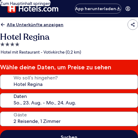
Zum Hauptinhalt springen
App herunterladen
Alle Unterkünfte anzeigen
Hotel Regina
4.0-
Sterne-
Hotel mit Restaurant - Votivkirche (0,2 km)
Unterkunft
Wähle deine Daten, um Preise zu sehen
Wo soll’s hingehen?
Daten
Gäste
Suchen