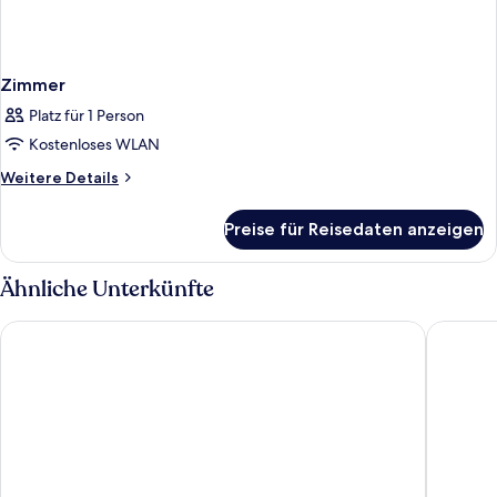
Zimmer
Platz für 1 Person
Kostenloses WLAN
Weitere
Weitere Details
Details
für
Preise für Reisedaten anzeigen
Zimmer
Ähnliche Unterkünfte
Boutique Hotel Das Tigra
Radisson