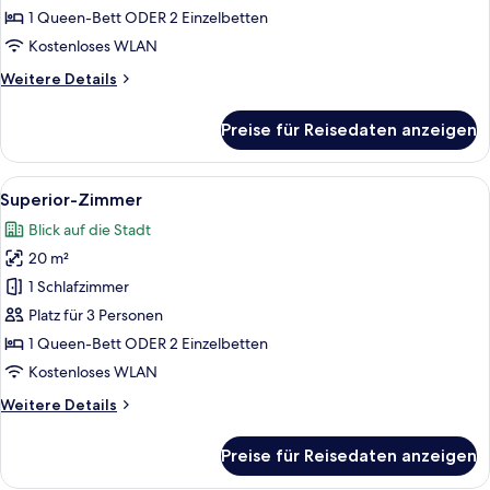
anzeigen
1 Queen-Bett ODER 2 Einzelbetten
Kostenloses WLAN
Weitere
Weitere Details
Details
für
Preise für Reisedaten anzeigen
Standard-
Doppelzimmer
Alle
Ein Schlafzimmer mit Doppelbett, Nacht
16
Superior-Zimmer
Fotos
Blick auf die Stadt
für
20 m²
Superior-
Zimmer
1 Schlafzimmer
anzeigen
Platz für 3 Personen
1 Queen-Bett ODER 2 Einzelbetten
Kostenloses WLAN
Weitere
Weitere Details
Details
für
Preise für Reisedaten anzeigen
Superior-
Zimmer