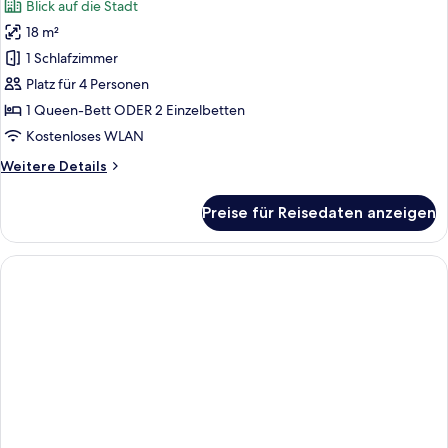
Blick auf die Stadt
für
18 m²
Standard-
Vierbettzimmer
1 Schlafzimmer
anzeigen
Platz für 4 Personen
1 Queen-Bett ODER 2 Einzelbetten
Kostenloses WLAN
Weitere
Weitere Details
Details
für
Preise für Reisedaten anzeigen
Standard-
Vierbettzimmer