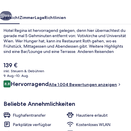
rück
Weiter
99+
Übersicht
Zimmer
Lage
Richtlinien
Hotel Regina ist hervorragend gelegen, denn hier übernachtest du
gerade mal 5 Gehminuten entfernt von: Votivkirche und Universität
Wien. Wer Hunger hat, kann ins Restaurant Roth gehen, wo es
Frühstück, Mittagessen und Abendessen gibt. Weitere Highlights
sind eine Bar/Lounge und eine Terrasse. Anderen Reisenden
gefallen das hilfsbereite Personal und die Lage sehr gut. Die
Unterkunft ist nur einen kurzen Fußmarsch von den öffentlichen
Der
139 €
Verkehrsmitteln entfernt: Zur U-Bahn läuft man 2 Minuten
aktuelle
inkl. Steuern & Gebühren
(Straßenbahnhaltestelle Schwarzspanierstraße) bzw. 5 Minuten
Preis
9. Aug.–10. Aug.
(Straßenbahnhaltestelle Landesgerichtsstraße).
Fassade der Unterkunft
beträgt
Bewertungen
Hervorragend
8,8
Alle 1.004 Bewertungen anzeigen
139 €.
8,8 von 10.
Beliebte Annehmlichkeiten
Flughafentransfer
Haustiere erlaubt
Parkplätze verfügbar
Kostenloses WLAN