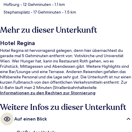
Hofburg
- 12 Gehminuten
- 1.1 km
Stephansplatz
- 17 Gehminuten
- 1.5 km
Mehr zu dieser Unterkunft
Hotel Regina
Hotel Regina ist hervorragend gelegen, denn hier übernachtest du
gerade mal 5 Gehminuten entfernt von: Votivkirche und Universität
Wien. Wer Hunger hat, kann ins Restaurant Roth gehen, wo es
Frühstück, Mittagessen und Abendessen gibt. Weitere Highlights sind
eine Bar/Lounge und eine Terrasse. Anderen Reisenden gefallen das
hilfsbereite Personal und die Lage sehr gut. Die Unterkunft ist nur einen
kurzen Fußmarsch von den öffentlichen Verkehrsmitteln entfernt: Zur
U-Bahn läuft man 2 Minuten (Straßenbahnhaltestelle
Schwarzspanierstraße) bzw. 5 Minuten (Straßenbahnhaltestelle
Informationen zu den Rechten zur Stornierung
Landesgerichtsstraße).
Weitere Infos zu dieser Unterkunft
Auf einen Blick