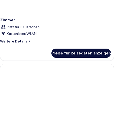
Zimmer
Platz für 10 Personen
Kostenloses WLAN
Weitere
Weitere Details
Details
für
Preise für Reisedaten anzeigen
Zimmer