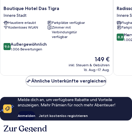
Boutique
Radisso
Boutique Hotel Das Tigra
Radiss
Hotel
Blu
Innere Stadt
Innere S
Das
Style
Haustiere erlaubt
Parkplätze verfügbar
Flugha
Tigra
Hotel,
Kostenloses WLAN
Zimmer mit
Parkpl
Innere
Vienna
Verbindungstür
Stadt
Innere
8.8
Her
verfügbar
8,8
Stadt
von
1.00
9.6
Außergewöhnlich
10,
9,6
von
1.006 Bewertungen
Hervorr
10,
1.002
Der
149 €
Außergewöhnlich,
Bewert
Preis
1.006
inkl. Steuern & Gebühren
beträgt
16. Aug.–17. Aug.
Bewertungen
149 €
Ähnliche Unterkünfte vergleichen
Melde dich an, um verfügbare Rabatte und Vorteile
anzuzeigen. Mehr Prämien für noch mehr Abenteuer!
Anmelden
Jetzt kostenlos registrieren
Zur Gegend