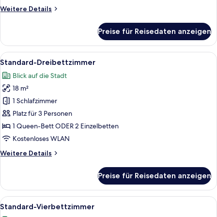
anzeigen
Weitere
Weitere Details
Details
für
Preise für Reisedaten anzeigen
Standard-
Doppelzimmer
zur
Alle
Ein Hotelzimmer mit einem Bett, zwei 
7
Einzelnutzung
Standard-Dreibettzimmer
Fotos
Blick auf die Stadt
für
18 m²
Standard-
Dreibettzimmer
1 Schlafzimmer
anzeigen
Platz für 3 Personen
1 Queen-Bett ODER 2 Einzelbetten
Kostenloses WLAN
Weitere
Weitere Details
Details
für
Preise für Reisedaten anzeigen
Standard-
Dreibettzimmer
Alle
Ein Hotelzimmer mit zwei Betten, eine
6
Standard-Vierbettzimmer
Fotos