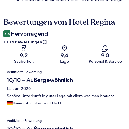
Bewertungen von Hotel Regina
Bewertungen
Hervorragend
8,8
1.004 Bewertungen
9,2
9,6
9,0
Sauberkeit
Lage
Personal & Service
Bewertungen
Verifizierte Bewertung
10/10 – Außergewöhnlich
14. Juni 2026
Schöne Unterkunft in guter Lage mit allem was man braucht....
Hannes, Aufenthalt von 1 Nacht
Verifizierte Bewertung
10/10 – Außergewöhnlich