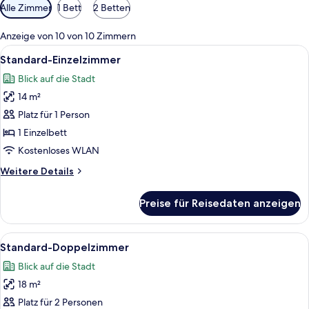
Verfügbare
Alle Zimmer
1 Bett
2 Betten
Filter
für
Anzeige von 10 von 10 Zimmern
Zimmer
Alle
Ein Schlafzimmer mit Bett, Schreibtis
3
Standard-Einzelzimmer
Fotos
Blick auf die Stadt
für
14 m²
Standard-
Einzelzimmer
Platz für 1 Person
anzeigen
1 Einzelbett
Kostenloses WLAN
Weitere
Weitere Details
Details
für
Preise für Reisedaten anzeigen
Standard-
Einzelzimmer
Alle
Ein Hotelzimmer mit einem großen Be
9
Standard-Doppelzimmer
Fotos
Blick auf die Stadt
für
18 m²
Standard-
Doppelzimmer
Platz für 2 Personen