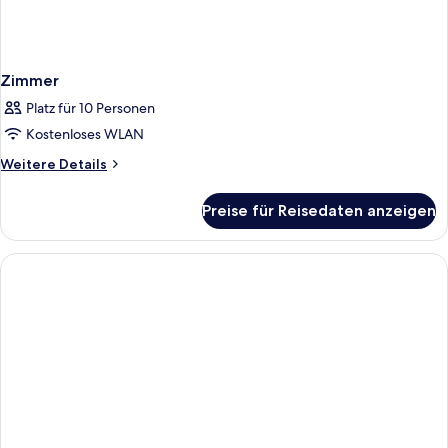
Zimmer
Platz für 10 Personen
Kostenloses WLAN
Weitere
Weitere Details
Details
für
Preise für Reisedaten anzeigen
Zimmer