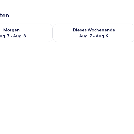
aten
 - Aug. 7.
 Verfügbarkeit für morgen, Aug. 7 - Aug. 8.
Überprüfe die Verfügbarkeit für dies
Morgen
Dieses Wochenende
ug. 7 - Aug. 8
Aug. 7 - Aug. 9