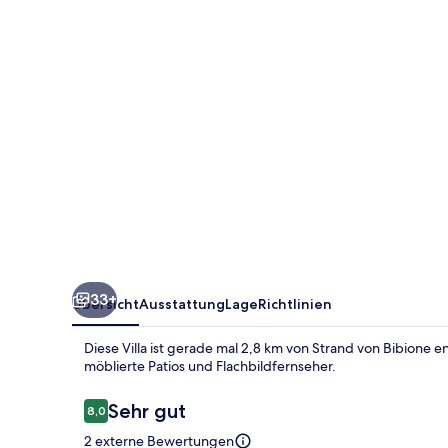
33+
Übersicht
Ausstattung
Lage
Richtlinien
Diese Villa ist gerade mal 2,8 km von Strand von Bibione 
möblierte Patios und Flachbildfernseher.
Bewertungen
Sehr gut
8,0
8,0 von 10.
2 externe Bewertungen