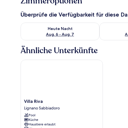
Zimmeroptionen
Überprüfe die Verfügbarkeit für diese D
Überprüfe die Verfügbarkeit für heute Nacht, Aug. 6
Überprüfe die
Heute Nacht
Aug. 6 - Aug. 7
A
Ähnliche Unterkünfte
Villa Riva
Villa
Villa Riva
Riva
Lignano Sabbiadoro
Lignano
Pool
Sabbiadoro
Küche
Haustiere erlaubt