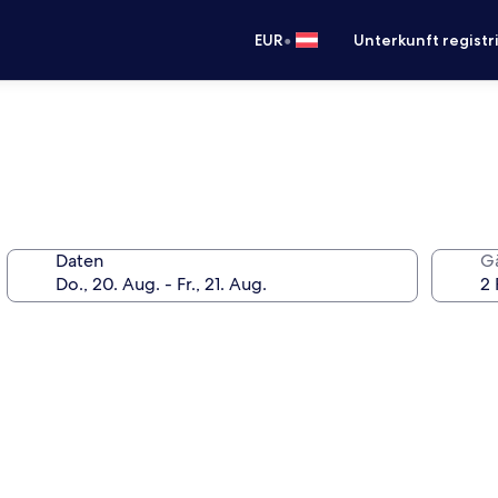
•
EUR
Unterkunft registr
Daten
G