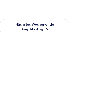
es Wochenende, Aug. 7 - Aug. 9.
Überprüfe die Verfügbarkeit für nächstes Wochenende, Aug. 1
Nächstes Wochenende
Aug. 14 - Aug. 16