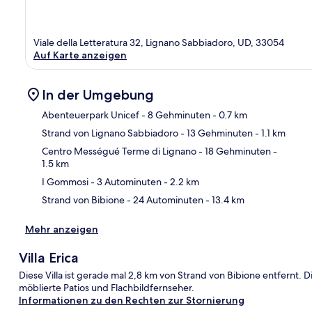
Viale della Letteratura 32, Lignano Sabbiadoro, UD, 33054
Auf Karte anzeigen
In der Umgebung
Abenteuerpark Unicef
- 8 Gehminuten
- 0.7 km
Strand von Lignano Sabbiadoro
- 13 Gehminuten
- 1.1 km
Kar
Centro Mességué Terme di Lignano
- 18 Gehminuten
-
1.5 km
I Gommosi
- 3 Autominuten
- 2.2 km
Strand von Bibione
- 24 Autominuten
- 13.4 km
Mehr anzeigen
Villa Erica
Diese Villa ist gerade mal 2,8 km von Strand von Bibione entfernt.
möblierte Patios und Flachbildfernseher.
Informationen zu den Rechten zur Stornierung