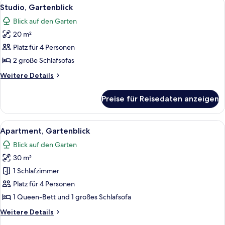
Alle
Studio, Gartenblick | Essbereich im Z
5
Studio, Gartenblick
Fotos
Blick auf den Garten
für
20 m²
Studio,
Gartenblick
Platz für 4 Personen
anzeigen
2 große Schlafsofas
Weitere
Weitere Details
Details
für
Preise für Reisedaten anzeigen
Studio,
Gartenblick
Alle
Apartment, Gartenblick | Essbereich 
9
Apartment, Gartenblick
Fotos
Blick auf den Garten
für
30 m²
Apartment,
Gartenblick
1 Schlafzimmer
anzeigen
Platz für 4 Personen
1 Queen-Bett und 1 großes Schlafsofa
Weitere
Weitere Details
Details