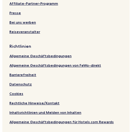
V
a
r
e
r
Affiliate-Partner-Programm
i
n
r
a
l
e
e
Presse
l
o
B
a
a
Bei uns werben
g
h
Reiseveranstalter
e
i
a
Richtlinien
Allgemeine Geschäftsbedingungen
Allgemeine Geschäftsbedingungen von FeWo-direkt
Barrierefreiheit
Datenschutz
Cookies
Rechtliche Hinweise/Kontakt
Inhaltsrichtlinien und Melden von Inhalten
Allgemeine Geschäftsbedingungen für Hotels.com Rewards