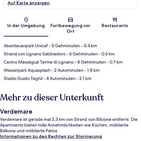
Auf Karte anzeigen
Karte
In der Umgebung
Fortbewegung vor
Restaurants
Ort
Abenteuerpark Unicef
- 5 Gehminuten
- 0.4 km
Strand von Lignano Sabbiadoro
- 6 Gehminuten
- 0.6 km
Centro Mességué Terme di Lignano
- 8 Gehminuten
- 0.7 km
Wasserpark Aquasplash
- 2 Autominuten
- 1.8 km
Stadio Guido Teghil
- 4 Autominuten
- 2.1 km
Mehr zu dieser Unterkunft
Verdemare
Verdemare ist gerade mal 3,3 km von Strand von Bibione entfernt. Die
Apartments bieten tolle Annehmlichkeiten wie Küchen, möblierte
Balkone und möblierte Patios.
Informationen zu den Rechten zur Stornierung