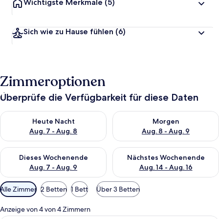
Wichtigste Merkmale
(5)
Sich wie zu Hause fühlen
(6)
Zimmeroptionen
Überprüfe die Verfügbarkeit für diese Daten
Überprüfe die Verfügbarkeit für heute Nacht, Aug. 7 - Aug. 8.
Überprüfe die Verfügbarkeit f
Heute Nacht
Morgen
Aug. 7 - Aug. 8
Aug. 8 - Aug. 9
Überprüfe die Verfügbarkeit für dieses Wochenende, Aug. 7 - 
Überprüfe die Verfügbarkeit f
Dieses Wochenende
Nächstes Wochenende
Aug. 7 - Aug. 9
Aug. 14 - Aug. 16
Verfügbare
Alle Zimmer
2 Betten
1 Bett
Über 3 Betten
Filter
für
Anzeige von 4 von 4 Zimmern
Zimmer