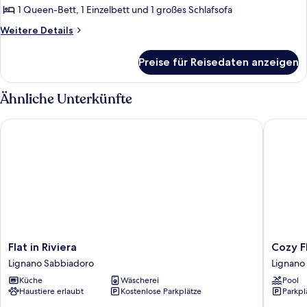
zum
1 Queen-Bett, 1 Einzelbett und 1 großes Schlafsofa
Garten
Weitere
Weitere Details
hin
Details
anzeigen
für
Preise für Reisedaten anzeigen
Apartment,
2 Schlafzimmer,
Gartenblick,
Ähnliche Unterkünfte
zum
Garten
Flat in Riviera
Cozy Fla
hin
Flat
Cozy
Flat in Riviera
Cozy F
in
Flat
Lignano Sabbiadoro
Lignano
Riviera
on
Küche
Wäscherei
Pool
Lignano
the
Haustiere erlaubt
Kostenlose Parkplätze
Parkpl
Sabbiadoro
Shores
of