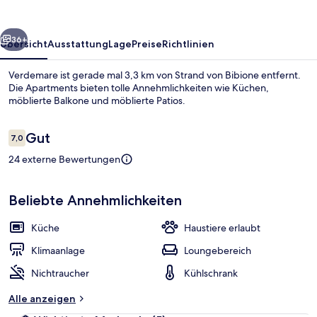
rück
Weiter
36+
Übersicht
Ausstattung
Lage
Preise
Richtlinien
Verdemare ist gerade mal 3,3 km von Strand von Bibione entfernt.
Die Apartments bieten tolle Annehmlichkeiten wie Küchen,
möblierte Balkone und möblierte Patios.
Bewertungen
Gut
7,0
7,0 von 10.
24 externe Bewertungen
Apartment, 2 Schlafzimmer, Gartenblick
Beliebte Annehmlichkeiten
Küche
Haustiere erlaubt
Klimaanlage
Loungebereich
Nichtraucher
Kühlschrank
Alle anzeigen