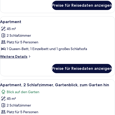
für
Preise für Reisedaten anzeigen
Apartment,
Gartenblick
Alle
Apartment | Wohnbereich | Flachbildf
5
Apartment
Fotos
45 m²
für
2 Schlafzimmer
Apartment
anzeigen
Platz für 5 Personen
1 Queen-Bett, 1 Einzelbett und 1 großes Schlafsofa
Weitere
Weitere Details
Details
für
Preise für Reisedaten anzeigen
Apartment
Alle
Apartment, 2 Schlafzimmer, Gartenblick
8
Apartment, 2 Schlafzimmer, Gartenblick, zum Garten hin
Fotos
Blick auf den Garten
für
45 m²
Apartment,
2 Schlafzimmer,
2 Schlafzimmer
Gartenblick,
Platz für 5 Personen