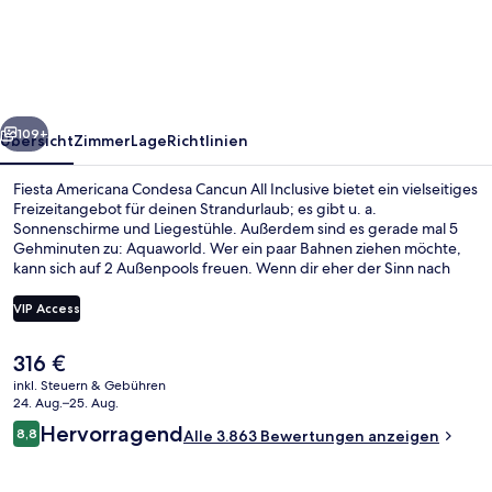
Condesa
Cancun
All
Inclusive
rück
Weiter
109+
Übersicht
Zimmer
Lage
Richtlinien
Fiesta Americana Condesa Cancun All Inclusive bietet ein vielseitiges
Freizeitangebot für deinen Strandurlaub; es gibt u. a.
Sonnenschirme und Liegestühle. Außerdem sind es gerade mal 5
Gehminuten zu: Aquaworld. Wer ein paar Bahnen ziehen möchte,
kann sich auf 2 Außenpools freuen. Wenn dir eher der Sinn nach
Entspannung steht, kannst du dich im Wellnessbereich mit
Tiefengewebe-Massagen, Ganzkörperwickeln und Hydrotherapie
VIP Access
verwöhnen lassen. The Market, eins von 9 Restaurants, serviert
internationale Küche und ist zum Frühstück, Mittagessen und
Der
316 €
Abendessen geöffnet. Als weitere Highlights bietet diese
9 Restaurants; Frühstück, Mittagesse
aktuelle
Unterkunft im luxuriösen Stil 3 Poolbars, einen kostenlosen
inkl. Steuern & Gebühren
Preis
24. Aug.–25. Aug.
Kinderclub und einen rund um die Uhr geöffneten Fitnessbereich.
beträgt
Andere Reisende lieben den Pool und die bequemen Betten.
Bewertungen
Hervorragend
8,8
Alle 3.863 Bewertungen anzeigen
316 €.
8,8 von 10.