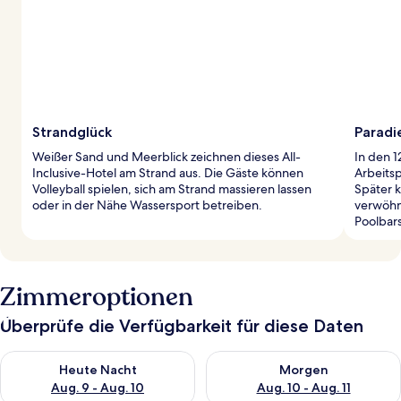
Strandglück
Paradi
Weißer Sand und Meerblick zeichnen dieses All-
In den 
Inclusive-Hotel am Strand aus. Die Gäste können
Arbeitsp
Volleyball spielen, sich am Strand massieren lassen
Später 
oder in der Nähe Wassersport betreiben.
verwöhn
Poolbar
Zimmeroptionen
Überprüfe die Verfügbarkeit für diese Daten
Überprüfe die Verfügbarkeit für heute Nacht, Aug. 9 - Aug. 10
Überprüfe die Verfügbarkeit fü
Heute Nacht
Morgen
Aug. 9 - Aug. 10
Aug. 10 - Aug. 11