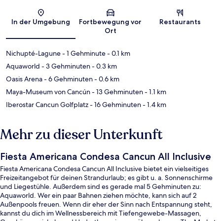
Karte
In der Umgebung
Fortbewegung vor
Restaurants
Ort
Nichupté-Lagune
- 1 Gehminute
- 0.1 km
Aquaworld
- 3 Gehminuten
- 0.3 km
Oasis Arena
- 6 Gehminuten
- 0.6 km
Maya-Museum von Cancún
- 13 Gehminuten
- 1.1 km
Iberostar Cancun Golfplatz
- 16 Gehminuten
- 1.4 km
Mehr zu dieser Unterkunft
Fiesta Americana Condesa Cancun All Inclusive
Fiesta Americana Condesa Cancun All Inclusive bietet ein vielseitiges
Freizeitangebot für deinen Strandurlaub; es gibt u. a. Sonnenschirme
und Liegestühle. Außerdem sind es gerade mal 5 Gehminuten zu:
Aquaworld. Wer ein paar Bahnen ziehen möchte, kann sich auf 2
Außenpools freuen. Wenn dir eher der Sinn nach Entspannung steht,
kannst du dich im Wellnessbereich mit Tiefengewebe-Massagen,