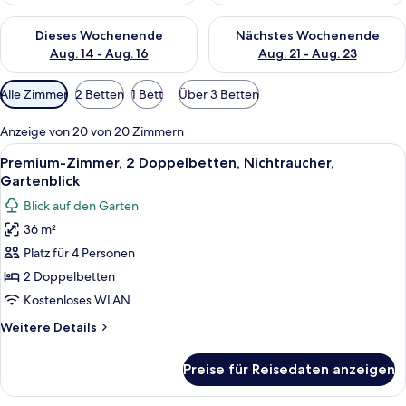
Überprüfe die Verfügbarkeit für dieses Wochenende, Aug. 14 -
Überprüfe die Verfügbarkeit f
Dieses Wochenende
Nächstes Wochenende
Aug. 14 - Aug. 16
Aug. 21 - Aug. 23
Verfügbare
Alle Zimmer
2 Betten
1 Bett
Über 3 Betten
Filter
für
Anzeige von 20 von 20 Zimmern
Zimmer
Alle
Ein Hotelzimmer mit zwei Betten, eine
8
Premium-Zimmer, 2 Doppelbetten, Nichtraucher,
Fotos
Gartenblick
für
Blick auf den Garten
Premium-
36 m²
Zimmer,
Platz für 4 Personen
2 Doppelbetten,
Nichtraucher,
2 Doppelbetten
Gartenblick
Kostenloses WLAN
anzeigen
Weitere
Weitere Details
Details
für
Preise für Reisedaten anzeigen
Premium-
Zimmer,