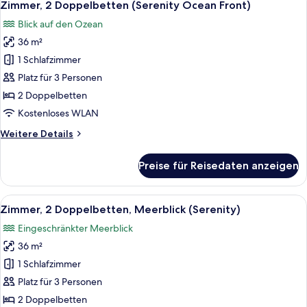
6
(Fiesta
Zimmer, 2 Doppelbetten (Serenity Ocean Front)
Fotos
Club,
Blick auf den Ozean
Ocean
für
Front)
36 m²
Zimmer,
2 Doppelbetten
1 Schlafzimmer
(Serenity
Platz für 3 Personen
Ocean
2 Doppelbetten
Front)
Kostenloses WLAN
anzeigen
Weitere
Weitere Details
Details
für
Preise für Reisedaten anzeigen
Zimmer,
2 Doppelbetten
(Serenity
Alle
Ein Hotelzimmer mit zwei Betten, ein
6
Ocean
Zimmer, 2 Doppelbetten, Meerblick (Serenity)
Fotos
Front)
Eingeschränkter Meerblick
für
36 m²
Zimmer,
2 Doppelbetten,
1 Schlafzimmer
Meerblick
Platz für 3 Personen
(Serenity)
2 Doppelbetten