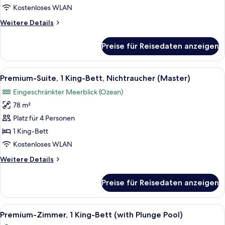
Bett,
Kostenloses WLAN
Nichtraucher,
Weitere
Weitere Details
Meerblick
Details
anzeigen
für
Preise für Reisedaten anzeigen
Premium-
Zimmer,
1 King-
Alle
Ein Hotelzimmer mit einem großen Bett
7
Bett,
Premium-Suite, 1 King-Bett, Nichtraucher (Master)
Fotos
Nichtraucher,
Eingeschränkter Meerblick (Ozean)
Meerblick
für
78 m²
Premium-
Suite,
Platz für 4 Personen
1 King-
1 King-Bett
Bett,
Kostenloses WLAN
Nichtraucher
Weitere
Weitere Details
(Master)
Details
anzeigen
für
Preise für Reisedaten anzeigen
Premium-
Suite,
1 King-
Alle
Ein Hotelzimmer mit einem großen Bett
14
Bett,
Premium-Zimmer, 1 King-Bett (with Plunge Pool)
Fotos
Nichtraucher