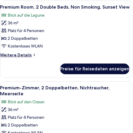
2 Doppelbetten,
Alle
Ein Hotelzimmer mit Bett, Fernseher, S
5
Nichtraucher,
Premium Room, 2 Double Beds, Non Smoking, Sunset View
Fotos
Gartenblick
Blick auf die Lagune
für
36 m²
Premium
Room,
Platz für 4 Personen
2
2 Doppelbetten
Double
Kostenloses WLAN
Beds,
Weitere
Weitere Details
Non
Details
Smoking,
für
Preise für Reisedaten anzeigen
Premium
Sunset
Room,
View
2
Alle
Ein Hotelzimmer mit zwei Betten, eine
anzeigen
7
Double
Premium-Zimmer, 2 Doppelbetten, Nichtraucher,
Fotos
Beds,
Meerseite
Non
für
Blick auf den Ozean
Smoking,
Premium-
Sunset
36 m²
Zimmer,
View
Platz für 4 Personen
2 Doppelbetten,
Nichtraucher,
2 Doppelbetten
Meerseite
Kostenloses WLAN