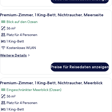
Premium
Sunset
Room,
View
1
Alle
Ein Hotelzimmer mit einem großen Bett
anzeigen
6
King
Premium-Zimmer, 1 King-Bett, Nichtraucher, Meerseite
Fotos
Bed,
Blick auf den Ozean
Non
für
Smoking,
36 m²
Premium-
Sunset
Zimmer,
Platz für 4 Personen
View
1 King-
1 King-Bett
Bett,
Kostenloses WLAN
Nichtraucher,
Weitere
Weitere Details
Meerseite
Details
anzeigen
für
Preise für Reisedaten anzeigen
Premium-
Zimmer,
1 King-
Alle
Ein Hotelzimmer mit einem großen Bett
8
Bett,
Premium-Zimmer, 1 King-Bett, Nichtraucher, Meerblick
Fotos
Nichtraucher,
Eingeschränkter Meerblick (Ozean)
Meerseite
für
36 m²
Premium-
Zimmer,
Platz für 4 Personen
1 King-
1 King-Bett