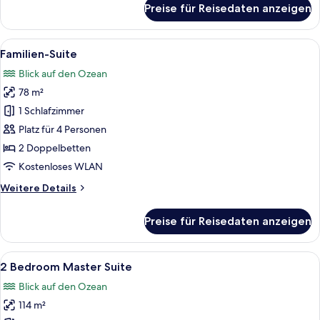
Preise für Reisedaten anzeigen
Premium-
Zimmer,
2 Doppelbetten
Alle
Ein Hotelzimmer mit einem großen Bet
11
(with
Familien-Suite
Fotos
Plunge
Blick auf den Ozean
Pool)
für
78 m²
Familien-
Suite
1 Schlafzimmer
anzeigen
Platz für 4 Personen
2 Doppelbetten
Kostenloses WLAN
Weitere
Weitere Details
Details
für
Preise für Reisedaten anzeigen
Familien-
Suite
Alle
Ein modernes Badezimmer mit Duschkab
13
2 Bedroom Master Suite
Fotos
Blick auf den Ozean
für
114 m²
2