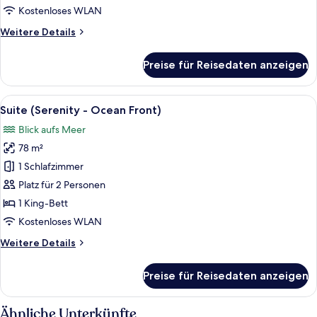
anzeigen
Kostenloses WLAN
Weitere
Weitere Details
Details
für
Preise für Reisedaten anzeigen
Zimmer,
2 Doppelbetten,
Meerblick
Alle
Ein Hotelzimmer mit einem großen Bet
11
(Serenity)
Suite (Serenity - Ocean Front)
Fotos
Blick aufs Meer
für
78 m²
Suite
(Serenity
1 Schlafzimmer
-
Platz für 2 Personen
Ocean
1 King-Bett
Front)
Kostenloses WLAN
anzeigen
Weitere
Weitere Details
Details
für
Preise für Reisedaten anzeigen
Suite
(Serenity
-
Ähnliche Unterkünfte