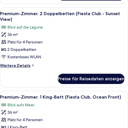
Zimmer,
View)
1 King-
Alle
Ein Hotelzimmer mit Bett, Fernseher, S
anzeigen
7
Bett
Premium-Zimmer, 2 Doppelbetten (Fiesta Club - Sunset
Fotos
(Fiesta
View)
Club
für
Blick auf die Lagune
-
Premium-
Sunset
36 m²
Zimmer,
View)
Platz für 4 Personen
2 Doppelbetten
(Fiesta
2 Doppelbetten
Club
Kostenloses WLAN
-
Weitere
Weitere Details
Sunset
Details
View)
für
Preise für Reisedaten anzeigen
Premium-
anzeigen
Zimmer,
2 Doppelbetten
Alle
Ein Hotelzimmer mit einem großen Bett
7
(Fiesta
Premium-Zimmer, 1 King-Bett (Fiesta Club, Ocean Front)
Fotos
Club
Blick aufs Meer
-
für
Sunset
36 m²
Premium-
View)
Zimmer,
Platz für 4 Personen
1 King-
1 King-Bett