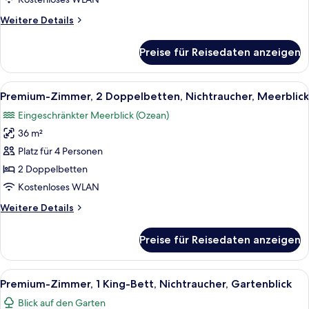
anzeigen
Weitere
Weitere Details
Details
für
Preise für Reisedaten anzeigen
Premium-
Zimmer,
2 Doppelbetten,
Alle
Ein Hotelzimmer mit zwei Betten, eine
7
Nichtraucher,
Premium-Zimmer, 2 Doppelbetten, Nichtraucher, Meerblick
Fotos
Meerseite
Eingeschränkter Meerblick (Ozean)
für
36 m²
Premium-
Zimmer,
Platz für 4 Personen
2 Doppelbetten,
2 Doppelbetten
Nichtraucher,
Kostenloses WLAN
Meerblick
Weitere
Weitere Details
anzeigen
Details
für
Preise für Reisedaten anzeigen
Premium-
Zimmer,
2 Doppelbetten,
Alle
Ein Hotelzimmer mit einem großen Bett,
6
Nichtraucher,
Premium-Zimmer, 1 King-Bett, Nichtraucher, Gartenblick
Fotos
Meerblick
Blick auf den Garten
für