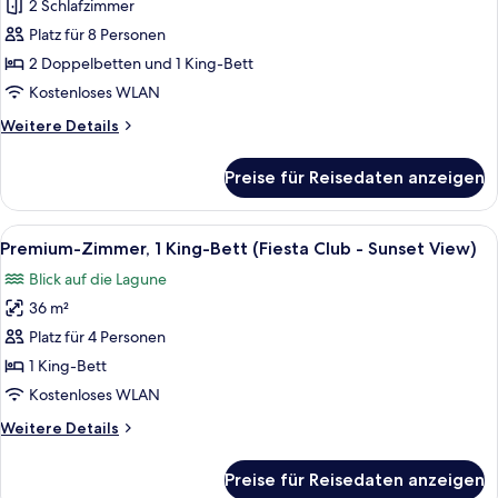
Bedroom
2 Schlafzimmer
Master
Platz für 8 Personen
Suite
2 Doppelbetten und 1 King-Bett
anzeigen
Kostenloses WLAN
Weitere
Weitere Details
Details
für
Preise für Reisedaten anzeigen
2
Bedroom
Master
Alle
Ein Hotelzimmer mit Bett, Schreibtisc
7
Suite
Premium-Zimmer, 1 King-Bett (Fiesta Club - Sunset View)
Fotos
Blick auf die Lagune
für
36 m²
Premium-
Zimmer,
Platz für 4 Personen
1 King-
1 King-Bett
Bett
Kostenloses WLAN
(Fiesta
Weitere
Weitere Details
Club
Details
-
für
Preise für Reisedaten anzeigen
Premium-
Sunset