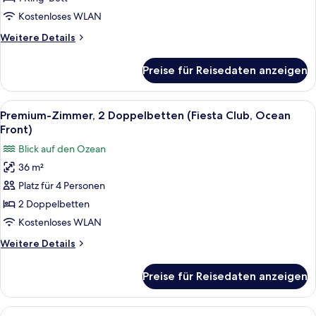
Bett
Kostenloses WLAN
(Fiesta
Weitere
Weitere Details
Club,
Details
Ocean
für
Preise für Reisedaten anzeigen
Premium-
Front)
Zimmer,
anzeigen
1 King-
Alle
Ein Hotelzimmer mit zwei Betten, eine
7
Bett
Premium-Zimmer, 2 Doppelbetten (Fiesta Club, Ocean
Fotos
(Fiesta
Front)
Club,
für
Blick auf den Ozean
Ocean
Premium-
Front)
36 m²
Zimmer,
Platz für 4 Personen
2 Doppelbetten
(Fiesta
2 Doppelbetten
Club,
Kostenloses WLAN
Ocean
Weitere
Weitere Details
Front)
Details
anzeigen
für
Preise für Reisedaten anzeigen
Premium-
Zimmer,
2 Doppelbetten
Alle
Ein Hotelzimmer mit zwei Betten, eine