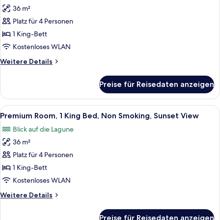
36 m²
Premium-
Zimmer,
Platz für 4 Personen
1 King-
1 King-Bett
Bett,
Kostenloses WLAN
Nichtraucher,
Weitere
Weitere Details
Gartenblick
Details
anzeigen
für
Preise für Reisedaten anzeigen
Premium-
Zimmer,
1 King-
Alle
Ein Hotelzimmer mit Bett, Schreibtisc
5
Bett,
Premium Room, 1 King Bed, Non Smoking, Sunset View
Fotos
Nichtraucher,
Blick auf die Lagune
Gartenblick
für
36 m²
Premium
Room,
Platz für 4 Personen
1
1 King-Bett
King
Kostenloses WLAN
Bed,
Weitere
Weitere Details
Non
Details
Smoking,
für
Preise für Reisedaten anzeigen