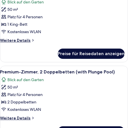
Blick auf den Garten
(Master)
für
50 m²
Premium-
Zimmer,
Platz für 4 Personen
1 King-
1 King-Bett
Bett
Kostenloses WLAN
(with
Weitere
Weitere Details
Plunge
Details
Pool)
für
Preise für Reisedaten anzeigen
Premium-
anzeigen
Zimmer,
1 King-
Alle
Ein modernes Hotelzimmer mit zwei Be
13
Bett
Premium-Zimmer, 2 Doppelbetten (with Plunge Pool)
Fotos
(with
Blick auf den Garten
Plunge
für
Pool)
50 m²
Premium-
Zimmer,
Platz für 4 Personen
2 Doppelbetten
2 Doppelbetten
(with
Kostenloses WLAN
Plunge
Weitere
Weitere Details
Pool)
Details
anzeigen
für