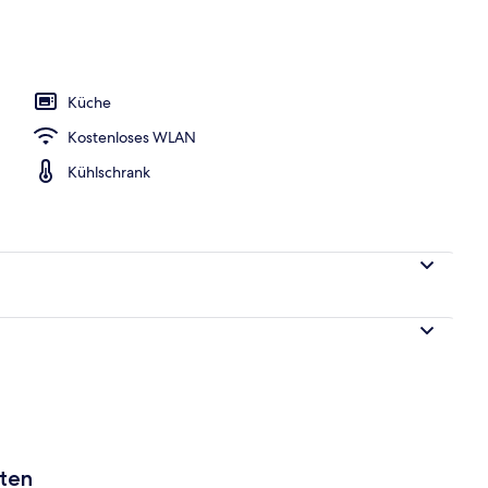
tment, Parkblick | Terrasse/Patio
Küche
Kostenloses WLAN
Kühlschrank
aten