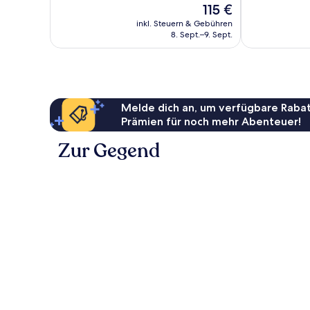
Der
115 €
Außergewöhnlich,
Preis
25
inkl. Steuern & Gebühren
beträgt
8. Sept.–9. Sept.
Bewertungen
115 €
Melde dich an, um verfügbare Rabat
Prämien für noch mehr Abenteuer!
Zur Gegend