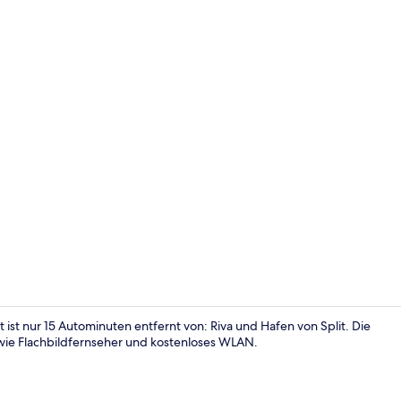
Außenberei
st nur 15 Autominuten entfernt von: Riva und Hafen von Split. Die
ie Flachbildfernseher und kostenloses WLAN.
Economy-Apar