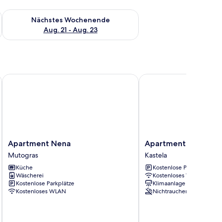
es Wochenende, Aug. 14 - Aug. 16.
Überprüfe die Verfügbarkeit für nächstes Wochenende, Aug. 2
Nächstes Wochenende
Aug. 21 - Aug. 23
Apartment Nena
Apartments Lončar
Apartment
Apartments
Apartment Nena
Apartments Lončar
Nena
Lončar
Mutogras
Kastela
Mutogras
Kastela
Küche
Kostenlose Parkplätze
Wäscherei
Kostenloses WLAN
Kostenlose Parkplätze
Klimaanlage
Kostenloses WLAN
Nichtraucher