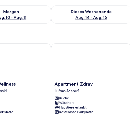
 - Aug. 10.
 Verfügbarkeit für morgen, Aug. 10 - Aug. 11.
Überprüfe die Verfügbarkeit für dies
Morgen
Dieses Wochenende
g. 10 - Aug. 11
Aug. 14 - Aug. 16
llness
Apartment Zdrav
Apartment
Wellness
Apartment Zdrav
Zdrav
nski
Lučac-Manuš
Lučac-
Küche
Manuš
Wäscherei
Haustiere erlaubt
arkplätze
Kostenlose Parkplätze