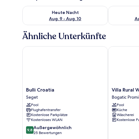
Überprüfe die Verfügbarkeit für heute Nacht, Aug. 9
Überprüfe die
Heute Nacht
Aug. 9 - Aug. 10
Au
Ähnliche Unterkünfte
Bulli Croatia
Villa Rural We
Bulli
Villa
Bulli Croatia
Villa Rural 
Croatia
Rural
Seget
Bogatic Promi
Seget
Wellness
Pool
Pool
Bogatic
Flughafentransfer
Küche
Prominski
Kostenlose Parkplätze
Wäscherei
Kostenloses WLAN
Kostenlose P
9.8
Außergewöhnlich
9,8
von
25 Bewertungen
10,