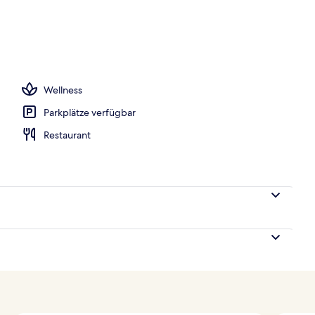
Bettwaren, Pillowtop-Betten, Zimmersafe, Schreibtisch
Wellness
Parkplätze verfügbar
Restaurant