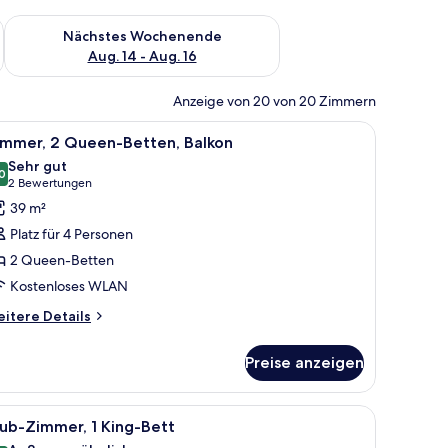
es Wochenende, Aug. 7 - Aug. 9.
Überprüfe die Verfügbarkeit für nächstes Wochenende, Aug. 1
Nächstes Wochenende
Aug. 14 - Aug. 16
Anzeige von 20 von 20 Zimmern
ten, Zimmersafe, Schreibtisch
le
Hochwertige Bettwaren, Pillowtop-Betten, Zi
7
immer, 2 Queen-Betten, Balkon
otos
Sehr gut
ür
0
8,0 von 10
(2
2 Bewertungen
immer,
Bewertungen)
39 m²
 Queen-
Platz für 4 Personen
etten,
2 Queen-Betten
alkon
Kostenloses WLAN
nzeigen
itere
itere Details
tails
r
Preise anzeigen
mmer,
Queen-
tten,
ten, Zimmersafe, Schreibtisch
le
Hochwertige Bettwaren, Pillowtop-Betten, Zi
5
lkon
ub-Zimmer, 1 King-Bett
otos