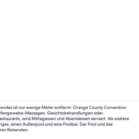
Influencer-
gendes ist nur wenige Meter entfernt: Orange County Convention
 Tiefengewebe-Massagen, Gesichtsbehandlungen oder
staurants, wird Mittagessen und Abendessen serviert. Als weitere
Familien-Sui
ounges, einen Außenpool und eine Poolbar. Der Pool und das
eren Reisenden.