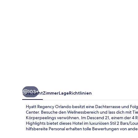
103+
Übersicht
Zimmer
Lage
Richtlinien
Hyatt Regency Orlando besitzt eine Dachterrasse und Fol
Center. Besuche den Wellnessbereich und lass dich mit
Körperpeelings verwöhnen. Im Descend 21, einem der 4 Re
Highlights bietet dieses Hotel im luxuriösen Stil 2 Bars/L
hilfsbereite Personal erhalten tolle Bewertungen von and