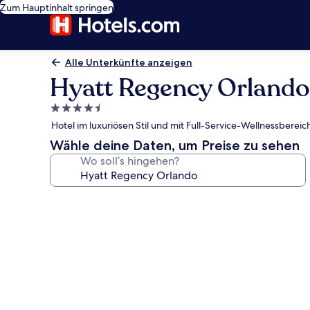
Zum Hauptinhalt springen
Alle Unterkünfte anzeigen
Hyatt Regency Orlando
4.5-
Sterne-
Hotel im luxuriösen Stil und mit Full-Service-Wellnessbere
Unterkunft
Wähle deine Daten, um Preise zu sehen
Wo soll’s hingehen?
Fotogalerie
von
Hyatt
Regency
Orlando