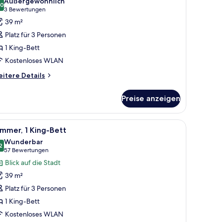
Außergewöhnlich
ür
,0
10,0 von 10
(3
3 Bewertungen
lub-
Bewertungen)
39 m²
immer,
Platz für 3 Personen
King-
1 King-Bett
ett
Kostenloses WLAN
nzeigen
itere
itere Details
tails
r
Preise anzeigen
ub-
mmer,
King-
fsofa | Hochwertige Bettwaren, Pillowtop-Betten, Zimmersafe, Schreibtisch
le
Hochwertige Bettwaren, Pillowtop-Betten, Zi
6
tt
mmer, 1 King-Bett
otos
Wunderbar
ür
2
9,2 von 10
(57
57 Bewertungen
immer,
Bewertungen)
Blick auf die Stadt
King-
39 m²
ett
Platz für 3 Personen
nzeigen
1 King-Bett
Kostenloses WLAN