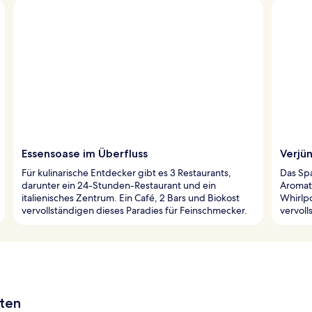
Essensoase im Überfluss
Verjü
Für kulinarische Entdecker gibt es 3 Restaurants,
Das Sp
darunter ein 24-Stunden-Restaurant und ein
Aromat
italienisches Zentrum. Ein Café, 2 Bars und Biokost
Whirlp
vervollständigen dieses Paradies für Feinschmecker.
vervol
aten