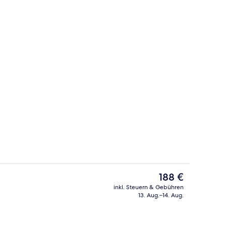
Lobby
Video
Der
188 €
aktuelle
inkl. Steuern & Gebühren
Preis
13. Aug.–14. Aug.
te | Hochwertige Bettwaren, Pillowtop-Betten, Zimmersafe, Schreibtisch
Außenbereich
beträgt
188 €.