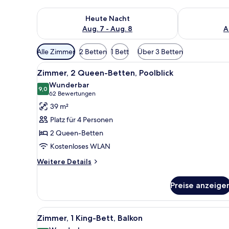
Überprüfe die Verfügbarkeit für heute Nacht, Aug. 7
Überprüfe die
Heute Nacht
Aug. 7 - Aug. 8
A
Verfügbare
Alle Zimmer
2 Betten
1 Bett
Über 3 Betten
Filter
Alle
Hochwertige Bettwaren, Pillow
für
6
Zimmer, 2 Queen-Betten, Poolblick
Fotos
Zimmer
Wunderbar
für
9,0
9,0 von 10
(62
62 Bewertungen
Zimmer,
Bewertungen)
39 m²
2 Queen-
Platz für 4 Personen
Betten,
2 Queen-Betten
Poolblick
Kostenloses WLAN
anzeigen
Weitere
Weitere Details
Details
für
Preise anzeige
Zimmer,
2 Queen-
Betten,
Alle
Hochwertige Bettwaren, Pillow
7
Poolblick
Zimmer, 1 King-Bett, Balkon
Fotos