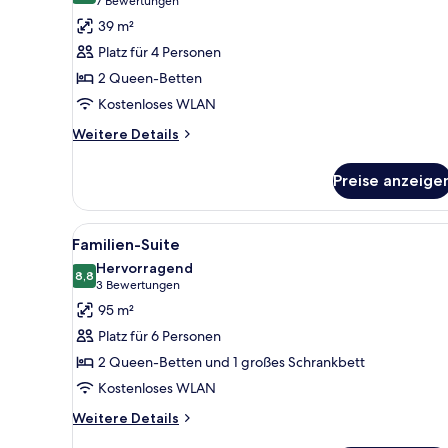
(7
7 Bewertungen
Zimmer,
Bewertungen)
39 m²
2 Queen-
Platz für 4 Personen
Betten,
2 Queen-Betten
barrierefrei,
Kostenloses WLAN
Badewanne
anzeigen
Weitere
Weitere Details
Details
für
Preise anzeige
Zimmer,
2 Queen-
Betten,
Alle
Hochwertige Bettwaren, Pillow
12
barrierefrei,
Familien-Suite
Fotos
Badewanne
Hervorragend
für
8,8
8,8 von 10
(3
3 Bewertungen
Familien-
Bewertungen)
95 m²
Suite
Platz für 6 Personen
anzeigen
2 Queen-Betten und 1 großes Schrankbett
Kostenloses WLAN
Weitere
Weitere Details
Details