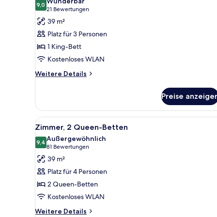
Wunderbar
für
9,0
9,0 von 10
(21
21 Bewertungen
Zimmer,
Bewertungen)
39 m²
1 King-
Platz für 3 Personen
Bett,
1 King-Bett
Balkon
Kostenloses WLAN
anzeigen
Weitere
Weitere Details
Details
für
Preise anzeige
Zimmer,
1 King-
Bett,
Alle
Hochwertige Bettwaren, Pillow
6
Balkon
Zimmer, 2 Queen-Betten
Fotos
Außergewöhnlich
für
9,4
9,4 von 10
(81
81 Bewertungen
Zimmer,
Bewertungen)
39 m²
2 Queen-
Platz für 4 Personen
Betten
2 Queen-Betten
anzeigen
Kostenloses WLAN
Weitere
Weitere Details