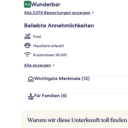
Bewertungen
Wunderbar
9,2
9,2 von 10.
Alle 2.074 Bewertungen anzeigen
Hochwertige 
Beliebte Annehmlichkeiten
Pool
Haustiere erlaubt
Kostenloses WLAN
Alle anzeigen
Wichtigste Merkmale
(12)
Für Familien
(6)
Warum wir diese Unterkunft toll finden