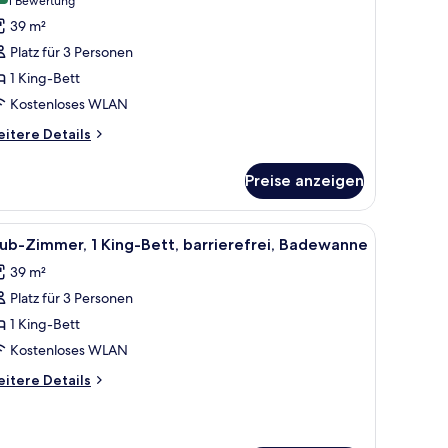
(1
1 Bewertung
immer,
Bewertung)
39 m²
arrierefrei
Platz für 3 Personen
nzeigen
1 King-Bett
Kostenloses WLAN
itere
itere Details
tails
r
Preise anzeigen
mmer,
rrierefrei
waren, Pillowtop-Betten, Zimmersafe, Schreibtisch
le
Hochwertige Bettwaren, Pillowtop-Betten, Zi
5
ub-Zimmer, 1 King-Bett, barrierefrei, Badewanne
otos
39 m²
ür
Platz für 3 Personen
lub-
immer,
1 King-Bett
King-
Kostenloses WLAN
ett,
itere
itere Details
rrierefrei,
tails
adewanne
r
ub-
nzeigen