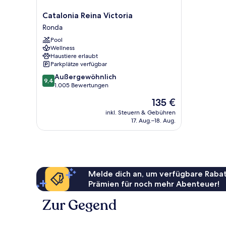
Catalonia
Catalonia Reina Victoria
Reina
Ronda
Victoria
Pool
Ronda
Wellness
Haustiere erlaubt
Parkplätze verfügbar
9.4
Außergewöhnlich
9,4
von
1.005 Bewertungen
10,
Der
135 €
Außergewöhnlich,
Preis
1.005
inkl. Steuern & Gebühren
beträgt
17. Aug.–18. Aug.
Bewertungen
135 €
Melde dich an, um verfügbare Rabat
Prämien für noch mehr Abenteuer!
Zur Gegend