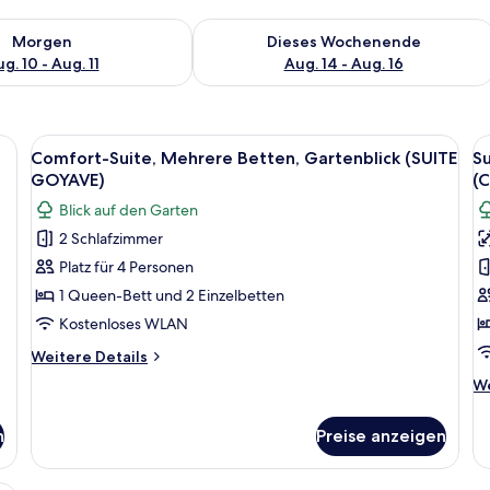
 - Aug. 10.
 Verfügbarkeit für morgen, Aug. 10 - Aug. 11.
Überprüfe die Verfügbarkeit für dies
Morgen
Dieses Wochenende
g. 10 - Aug. 11
Aug. 14 - Aug. 16
 Gartenblick, zum Garten hin (SUITE GRENADE) | Select-Comfort-Betten, la
Alle
Comfort-Suite, Mehrere Betten, Garte
Al
6
Comfort-Suite, Mehrere Betten, Gartenblick (SUITE
Su
Fotos
F
GOYAVE)
(
für
f
Blick auf den Garten
Comfort-
S
2 Schlafzimmer
Suite,
Z
Platz für 4 Personen
Mehrere
1
Betten,
Q
1 Queen-Bett und 2 Einzelbetten
Gartenblick
B
Kostenloses WLAN
(SUITE
G
Weitere
Weitere Details
GOYAVE)
(
Details
We
We
anzeigen
für
O
De
Comfort-
a
fü
Suite,
n
Preise anzeigen
Su
Mehrere
Zi
Betten,
1