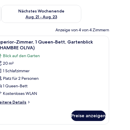
es Wochenende, Aug. 14 - Aug. 16.
Überprüfe die Verfügbarkeit für nächstes Wochenende, Aug. 2
Nächstes Wochenende
Aug. 21 - Aug. 23
Anzeige von 4 von 4 Zimmern
ptopgeeigneter Arbeitsplatz
nblick (SUITE GOYAVE) | Select-Comfort-Betten, laptopgeeigneter Arbeitsp
le
Superior-Zimmer, 1 Queen-Bett, Gartenblick 
7
perior-Zimmer, 1 Queen-Bett, Gartenblick
otos
CHAMBRE OLIVA)
ür
Blick auf den Garten
uperior-
20 m²
immer,
1 Schlafzimmer
ueen-
Platz für 2 Personen
ett,
1 Queen-Bett
artenblick
Kostenloses WLAN
CHAMBRE
itere
itere Details
LIVA)
tails
nzeigen
r
Preise anzeigen
perior-
mmer,