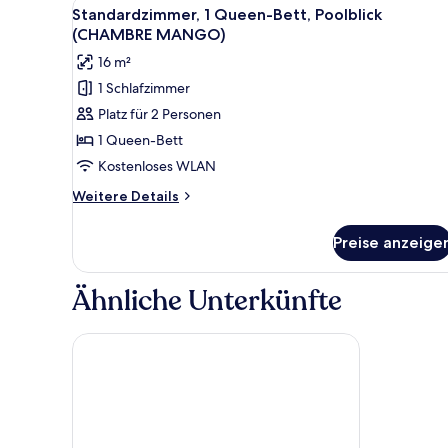
Alle
Standardzimmer, 1 Queen-Bett
Gartenblick,
7
Standardzimmer, 1 Queen-Bett, Poolblick
zum
Fotos
(CHAMBRE MANGO)
Garten
für
hin
16 m²
Standardzimmer,
(SUITE
1 Schlafzimmer
GRENADE)
1
Platz für 2 Personen
Queen-
Bett,
1 Queen-Bett
Poolblick
Kostenloses WLAN
(CHAMBRE
Weitere
Weitere Details
MANGO)
Details
anzeigen
für
Preise anzeige
Standardzimmer,
1
Queen-
Ähnliche Unterkünfte
Bett,
Poolblick
(CHAMBRE
Catalonia Reina Victoria
MANGO)