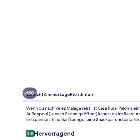
50+
Übersicht
Zimmer
Lage
Richtlinien
Wenn du nach Velez Málaga reist, ist Casa Rural Paloma e
Außenpool (je nach Saison geöffnet) kannst du im Restaura
entspannen. Eine Bar/Lounge, eine Snackbar und eine Terr
Bewertungen
Hervorragend
8,8
8,8 von 10.