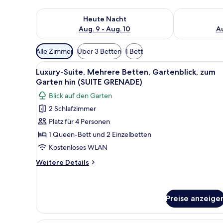
Überprüfe die Verfügbarkeit für heute Nacht, Aug. 9
Überprüfe die
Heute Nacht
Aug. 9 - Aug. 10
Au
Verfügbare
Alle Zimmer
Über 3 Betten
1 Bett
Filter
Alle
Luxury-Suite, Mehrere Betten,
für
7
Luxury-Suite, Mehrere Betten, Gartenblick, zum
Fotos
Zimmer
Garten hin (SUITE GRENADE)
für
Blick auf den Garten
Luxury-
2 Schlafzimmer
Suite,
Platz für 4 Personen
Mehrere
Betten,
1 Queen-Bett und 2 Einzelbetten
Gartenblick,
Kostenloses WLAN
zum
Weitere
Weitere Details
Garten
Details
hin
für
Luxury-
(SUITE
Suite,
Preise anzeige
GRENADE)
Mehrere
anzeigen
Betten,