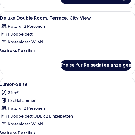
Deluxe
anzeigen
Double
Room,
Alle
Ein runder Tisch mit Frühstücksangebot
2
City
Deluxe Double Room, Terrace, City View
Fotos
View
Platz für 2 Personen
für
1 Doppelbett
Deluxe
Double
Kostenloses WLAN
Room,
Weitere
Weitere Details
Terrace,
Details
für
City
Preise für Reisedaten anzeigen
Deluxe
View
Double
anzeigen
Room,
Alle
Ein modernes Hotelzimmer mit einem 
6
Terrace,
Junior-Suite
Fotos
City
26 m²
View
für
1 Schlafzimmer
Junior-
Suite
Platz für 2 Personen
anzeigen
1 Doppelbett ODER 2 Einzelbetten
Kostenloses WLAN
Weitere
Weitere Details