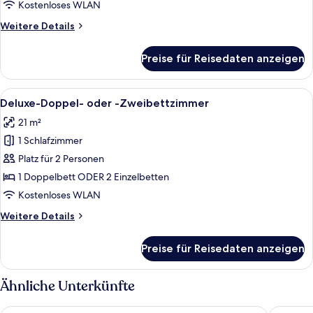
Connecting
Kostenloses WLAN
Double
Weitere
Weitere Details
Rooms
Details
für
anzeigen
Preise für Reisedaten anzeigen
Two
Connecting
Double
Alle
Ein Hotelzimmer mit Bett, Nachttisch,
5
Rooms
Deluxe-Doppel- oder -Zweibettzimmer
Fotos
21 m²
für
1 Schlafzimmer
Deluxe-
Doppel-
Platz für 2 Personen
oder
1 Doppelbett ODER 2 Einzelbetten
-
Kostenloses WLAN
Zweibettzimmer
Weitere
Weitere Details
anzeigen
Details
für
Preise für Reisedaten anzeigen
Deluxe-
Doppel-
oder
Ähnliche Unterkünfte
-
Zweibettzimmer
Starhotels Anderson
Palazzo 