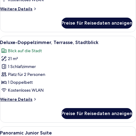
Weitere
Weitere Details
Details
für
Preise für Reisedaten anzeigen
Deluxe-
Doppelzimmer,
Stadtblick
Alle
Ein modernes Hotelzimmer mit Bett, 
5
Deluxe-Doppelzimmer, Terrasse, Stadtblick
Fotos
Blick auf die Stadt
für
21 m²
Deluxe-
Doppelzimmer,
1 Schlafzimmer
Terrasse,
Platz für 2 Personen
Stadtblick
1 Doppelbett
anzeigen
Kostenloses WLAN
Weitere
Weitere Details
Details
für
Preise für Reisedaten anzeigen
Deluxe-
Doppelzimmer,
Terrasse,
Alle
Ein modernes Hotelzimmer mit einem gr
8
Stadtblick
Panoramic Junior Suite