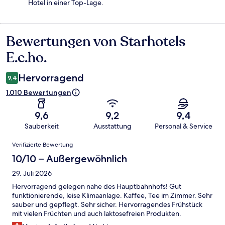
Hotel in einer Top-Lage.
Bewertungen von Starhotels
Bewertungen
E.c.ho.
Hervorragend
9,4
1.010 Bewertungen
9,6
9,2
9,4
Sauberkeit
Ausstattung
Personal & Service
Bewertungen
Verifizierte Bewertung
10/10 – Außergewöhnlich
29. Juli 2026
Hervorragend gelegen nahe des Hauptbahnhofs! Gut
funktionierende, leise Klimaanlage. Kaffee, Tee im Zimmer. Sehr
sauber und gepflegt. Sehr sicher. Hervorragendes Frühstück
mit vielen Früchten und auch laktosefreien Produkten.