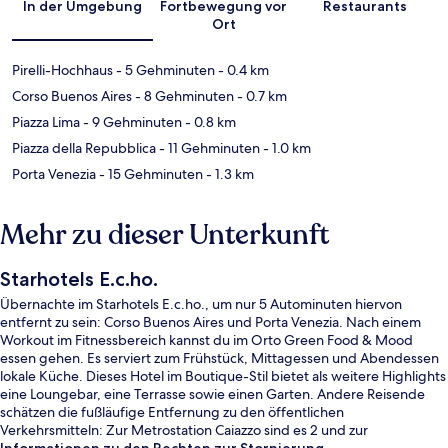
In der Umgebung
Fortbewegung vor
Restaurants
Ort
Pirelli-Hochhaus
- 5 Gehminuten
- 0.4 km
Corso Buenos Aires
- 8 Gehminuten
- 0.7 km
Piazza Lima
- 9 Gehminuten
- 0.8 km
Piazza della Repubblica
- 11 Gehminuten
- 1.0 km
Porta Venezia
- 15 Gehminuten
- 1.3 km
Mehr zu dieser Unterkunft
Starhotels E.c.ho.
Übernachte im Starhotels E.c.ho., um nur 5 Autominuten hiervon
entfernt zu sein: Corso Buenos Aires und Porta Venezia. Nach einem
Workout im Fitnessbereich kannst du im Orto Green Food & Mood
essen gehen. Es serviert zum Frühstück, Mittagessen und Abendessen
lokale Küche. Dieses Hotel im Boutique-Stil bietet als weitere Highlights
eine Loungebar, eine Terrasse sowie einen Garten. Andere Reisende
schätzen die fußläufige Entfernung zu den öffentlichen
Verkehrsmitteln: Zur Metrostation Caiazzo sind es 2 und zur
Straßenbahnhaltestelle Via Settembrini sind es 3 Gehminuten.
Informationen zu den Rechten zur Stornierung