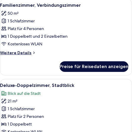
Alle
Ein Hotelzimmer mit einem Bett, zwei 
8
Familienzimmer, Verbindungszimmer
Fotos
50 m²
für
1 Schlafzimmer
Familienzimmer,
Verbindungszimmer
Platz für 4 Personen
anzeigen
1 Doppelbett und 2 Einzelbetten
Kostenloses WLAN
Weitere
Weitere Details
Details
für
Preise für Reisedaten anzeigen
Familienzimmer,
Verbindungszimmer
Alle
Ein Hotelzimmer mit Bett, Nachttischen
7
Deluxe-Doppelzimmer, Stadtblick
Fotos
Blick auf die Stadt
für
21 m²
Deluxe-
Doppelzimmer,
1 Schlafzimmer
Stadtblick
Platz für 2 Personen
anzeigen
1 Doppelbett
Kostenloses WLAN