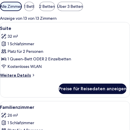
Verfügbare
Alle Zimmer
1 Bett
2 Betten
Über 3 Betten
Filter
für
Anzeige von 13 von 13 Zimmern
Zimmer
Alle
Ein modernes Hotelzimmer mit einer d
9
Suite
Fotos
32 m²
für
1 Schlafzimmer
Suite
anzeigen
Platz für 2 Personen
1 Queen-Bett ODER 2 Einzelbetten
Kostenloses WLAN
Weitere
Weitere Details
Details
für
Preise für Reisedaten anzeigen
Suite
Alle
Ein Hotelzimmer mit Bett, Schminktisc
6
Familienzimmer
Fotos
26 m²
für
1 Schlafzimmer
Familienzimmer