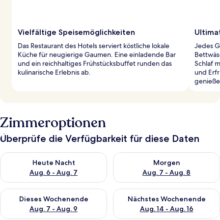
Vielfältige Speisemöglichkeiten
Ultima
Das Restaurant des Hotels serviert köstliche lokale
Jedes G
Küche für neugierige Gaumen. Eine einladende Bar
Bettwäs
und ein reichhaltiges Frühstücksbuffet runden das
Schlaf m
kulinarische Erlebnis ab.
und Erf
genieße
Zimmeroptionen
Überprüfe die Verfügbarkeit für diese Daten
Überprüfe die Verfügbarkeit für heute Nacht, Aug. 6 - Aug. 7.
Überprüfe die Verfügbarkeit f
Heute Nacht
Morgen
Aug. 6 - Aug. 7
Aug. 7 - Aug. 8
Überprüfe die Verfügbarkeit für dieses Wochenende, Aug. 7 - 
Überprüfe die Verfügbarkeit f
Dieses Wochenende
Nächstes Wochenende
Aug. 7 - Aug. 9
Aug. 14 - Aug. 16