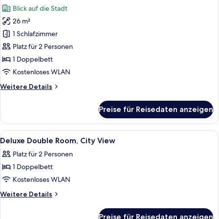
Fotos
Blick auf die Stadt
für
26 m²
Panoramic
Junior
1 Schlafzimmer
Suite
Platz für 2 Personen
anzeigen
1 Doppelbett
Kostenloses WLAN
Weitere
Weitere Details
Details
für
Preise für Reisedaten anzeigen
Panoramic
Junior
Suite
Alle
Ein Hotelzimmer mit einem Bett, Nach
7
Deluxe Double Room, City View
Fotos
Platz für 2 Personen
für
1 Doppelbett
Deluxe
Double
Kostenloses WLAN
Room,
Weitere
Weitere Details
City
Details
für
View
Preise für Reisedaten anzeigen