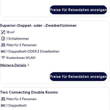
Details
für
Preise für Reisedaten anzeigen
Junior-
Suite
Alle
Ein Hotelzimmer mit einem großen Bett
6
Superior-Doppel- oder -Zweibettzimmer
Fotos
18 m²
für
1 Schlafzimmer
Superior-
Doppel-
Platz für 2 Personen
oder
1 Doppelbett ODER 2 Einzelbetten
-
Kostenloses WLAN
Zweibettzimmer
Weitere
Weitere Details
anzeigen
Details
für
Preise für Reisedaten anzeigen
Superior-
Doppel-
oder
Alle
Ein Hotelzimmer mit Bett, Nachttische
5
-
Two Connecting Double Rooms
Fotos
Zweibettzimmer
Platz für 2 Personen
für
1 Doppelbett
Two