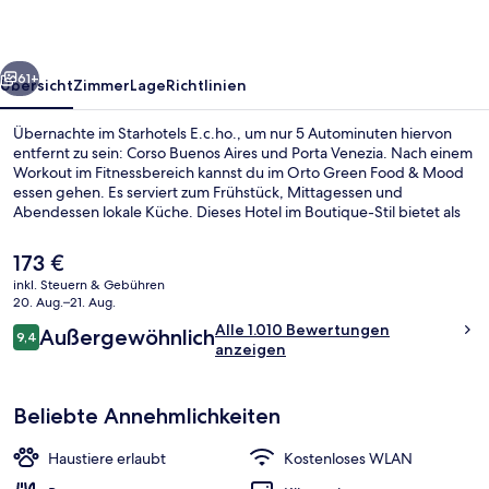
rück
Weiter
61+
Übersicht
Zimmer
Lage
Richtlinien
Übernachte im Starhotels E.c.ho., um nur 5 Autominuten hiervon
entfernt zu sein: Corso Buenos Aires und Porta Venezia. Nach einem
Workout im Fitnessbereich kannst du im Orto Green Food & Mood
essen gehen. Es serviert zum Frühstück, Mittagessen und
Abendessen lokale Küche. Dieses Hotel im Boutique-Stil bietet als
weitere Highlights eine Loungebar, eine Terrasse sowie einen
Garten. Andere Reisende schätzen die fußläufige Entfernung zu
Der
173 €
den öffentlichen Verkehrsmitteln: Zur Metrostation Caiazzo sind es
aktuelle
inkl. Steuern & Gebühren
2 und zur Straßenbahnhaltestelle Via Settembrini sind es 3
Preis
20. Aug.–21. Aug.
Gehminuten.
Lobby
beträgt
Bewertungen
Alle 1.010 Bewertungen
Außergewöhnlich
173 €.
9,4
9,4 von 10.
anzeigen
Beliebte Annehmlichkeiten
Haustiere erlaubt
Kostenloses WLAN