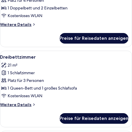
anzeigen
Platz für 4 Personen
1 Doppelbett und 2 Einzelbetten
Kostenloses WLAN
Weitere
Weitere Details
Details
für
Preise für Reisedaten anzeigen
Familienzimmer
Alle
Ein Hotelzimmer mit einem Bett, einem 
9
Dreibettzimmer
Fotos
21 m²
für
1 Schlafzimmer
Dreibettzimmer
anzeigen
Platz für 3 Personen
1 Queen-Bett und 1 großes Schlafsofa
Kostenloses WLAN
Weitere
Weitere Details
Details
für
Preise für Reisedaten anzeigen
Dreibettzimmer