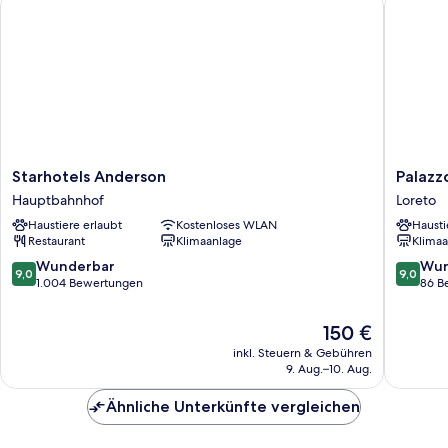
Starhotels
Palazzo
Starhotels Anderson
Palazz
Anderson
Loreto
Hauptbahnhof
Loreto
Hauptbahnhof
Hotel
Haustiere erlaubt
Kostenloses WLAN
Hausti
Milano
Restaurant
Klimaanlage
Klimaa
Loreto
9.0
9.0
Wunderbar
Wun
9,0
9,0
von
von
1.004 Bewertungen
86 B
10,
10,
Wunderbar,
Wunder
Der
150 €
1.004
86
Preis
inkl. Steuern & Gebühren
Bewertungen
Bewert
beträgt
9. Aug.–10. Aug.
150 €
Ähnliche Unterkünfte vergleichen