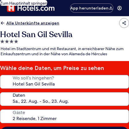
Zum Hauptinhalt springen
App herunterladen
Alle Unterkünfte anzeigen
Hotel San Gil Sevilla
4.0-
Sterne-
Hotel im Stadtzentrum und mit Restaurant, in erreichbarer Nähe zum
Unterkunft
Einkaufszentrum und in der Nähe von Alameda de Hércules
Wähle deine Daten, um Preise zu sehen
Wo soll’s hingehen?
Daten
Gäste