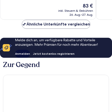
10,
10,
Der
83 €
Außergewöhnlich,
Wunder
Preis
635
611
inkl. Steuern & Gebühren
beträgt
26. Aug.–27. Aug.
Bewertungen
Bewert
83 €
Ähnliche Unterkünfte vergleichen
Melde dich an, um verfügbare Rabatte und Vorteile
anzuzeigen. Mehr Prämien für noch mehr Abenteuer!
Anmelden
Jetzt kostenlos registrieren
Zur Gegend