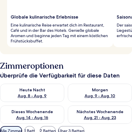
Globale kulinarische Erlebnisse
Saison
Eine kulinarische Reise erwartet dich im Restaurant,
Der sai
Café und in der Bar des Hotels. Genieße globale
Liegest
Aromen und beginne jeden Tag mit einem köstlichen
erfrisch
Frühstücksbuffet.
Zimmeroptionen
Überprüfe die Verfügbarkeit für diese Daten
Überprüfe die Verfügbarkeit für heute Nacht, Aug. 8 - Aug. 9.
Überprüfe die Verfügbarkeit f
Heute Nacht
Morgen
Aug. 8 - Aug. 9
Aug. 9 - Aug. 10
Überprüfe die Verfügbarkeit für dieses Wochenende, Aug. 14 -
Überprüfe die Verfügbarkeit f
Dieses Wochenende
Nächstes Wochenende
Aug. 14 - Aug. 16
Aug. 21 - Aug. 23
Verfügbare
Alle Zimmer
1 Bett
2 Betten
Über 3 Betten