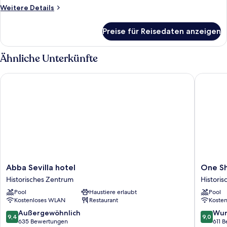
Weitere
Weitere Details
Details
für
Preise für Reisedaten anzeigen
Zimmer
Ähnliche Unterkünfte
Abba Sevilla hotel
One Sho
Abba
One
Abba Sevilla hotel
One Sh
Sevilla
Shot
Historisches Zentrum
Histori
hotel
Conde
Pool
Haustiere erlaubt
Pool
Historisches
Torrejón
Kostenloses WLAN
Restaurant
Koste
Zentrum
Historis
Zentru
9.4
9.0
Außergewöhnlich
Wun
9,4
9,0
von
von
635 Bewertungen
611 