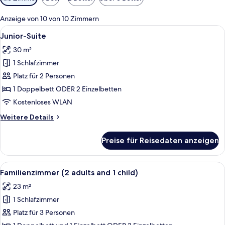
Filter
für
Anzeige von 10 von 10 Zimmern
Zimmer
Alle
Ein Hotelzimmer mit einem Bett, eine
10
Junior-Suite
Fotos
30 m²
für
1 Schlafzimmer
Junior-
Suite
Platz für 2 Personen
anzeigen
1 Doppelbett ODER 2 Einzelbetten
Kostenloses WLAN
Weitere
Weitere Details
Details
für
Preise für Reisedaten anzeigen
Junior-
Suite
Alle
Familienzimmer (2 adults and 1 child) 
11
Familienzimmer (2 adults and 1 child)
Fotos
23 m²
für
1 Schlafzimmer
Familienzimmer
(2
Platz für 3 Personen
adults