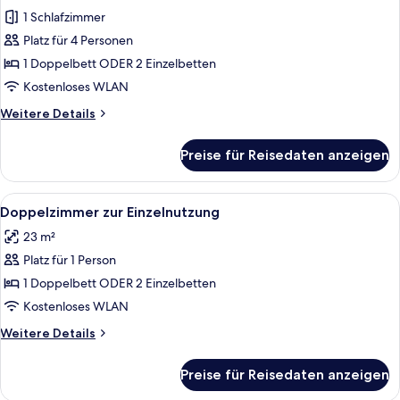
Fotos
2
1 Schlafzimmer
children)
für
Platz für 4 Personen
Junior-
Suite
1 Doppelbett ODER 2 Einzelbetten
(4
Kostenloses WLAN
adults)
Weitere
Weitere Details
anzeigen
Details
für
Preise für Reisedaten anzeigen
Junior-
Suite
(4
Alle
Ein Hotelzimmer mit einem großen Bet
8
adults)
Doppelzimmer zur Einzelnutzung
Fotos
23 m²
für
Platz für 1 Person
Doppelzimmer
zur
1 Doppelbett ODER 2 Einzelbetten
Einzelnutzung
Kostenloses WLAN
anzeigen
Weitere
Weitere Details
Details
für
Preise für Reisedaten anzeigen
Doppelzimmer
zur