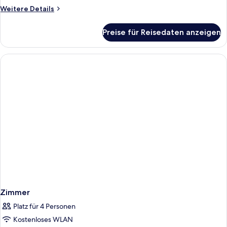
Weitere
Weitere Details
Details
für
Preise für Reisedaten anzeigen
Zimmer
Zimmer
Platz für 4 Personen
Kostenloses WLAN