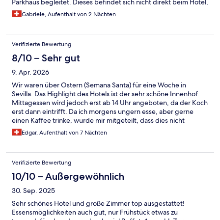
Parkhaus begleitet. Dieses befindet sich nicht direkt beim Hotel,
sondern eine Strasse weiter. Trotz der lebhaften Umgebung
Gabriele, Aufenthalt von 2 Nächten
war es im Zimmer sehr ruhig. Wir haben den Aufenthalt
genossen und können das Hotel gerne weiterempfehlen.
Verifizierte Bewertung
8/10 – Sehr gut
9. Apr. 2026
Wir waren über Ostern (Semana Santa) für eine Woche in
Sevilla. Das Highlight des Hotels ist der sehr schöne Innenhof.
Mittagessen wird jedoch erst ab 14 Uhr angeboten, da der Koch
erst dann eintrifft. Da ich morgens ungern esse, aber gerne
einen Kaffee trinke, wurde mir mitgeteilt, dass dies nicht
möglich sei, ich musste also 16 Euro bezahlen, nur um einen
Edgar, Aufenthalt von 7 Nächten
Kaffee zu bekommen. Das Personal war insgesamt nicht
besonders freundlich, weder an der Rezeption noch im Service.
Im Gegensatz dazu war das Reinigungspersonal sehr freundlich
Verifizierte Bewertung
und hilfsbereit. Die Lage des Hotels ist gut, und es gibt viele
Essensmöglichkeiten in der Nähe. Bis ins Zentrum sind es
10/10 – Außergewöhnlich
jedoch rund 20 Minuten zu Fuss
30. Sep. 2025
Sehr schönes Hotel und große Zimmer top ausgestattet!
Essensmöglichkeiten auch gut, nur Frühstück etwas zu