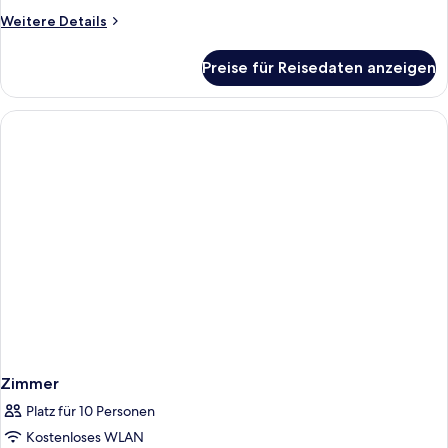
Weitere
Weitere Details
Details
für
Preise für Reisedaten anzeigen
Dreibettzimmer,
3 Einzelbetten
Zimmer
Platz für 10 Personen
Kostenloses WLAN