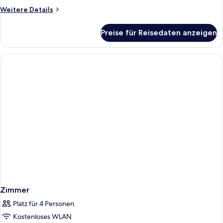
Weitere
Weitere Details
Details
für
Preise für Reisedaten anzeigen
Zimmer
Zimmer
Platz für 4 Personen
Kostenloses WLAN