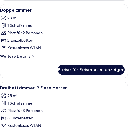
Einzelnutzung
Alle
Ein modernes Hotelzimmer mit einem g
36
Doppelzimmer
Fotos
23 m²
für
1 Schlafzimmer
Doppelzimmer
anzeigen
Platz für 2 Personen
2 Einzelbetten
Kostenloses WLAN
Weitere
Weitere Details
Details
für
Preise für Reisedaten anzeigen
Doppelzimmer
Alle
Ein Hotelzimmer mit zwei Betten, eine
13
Dreibettzimmer, 3 Einzelbetten
Fotos
25 m²
für
1 Schlafzimmer
Dreibettzimmer,
3 Einzelbetten
Platz für 3 Personen
anzeigen
3 Einzelbetten
Kostenloses WLAN