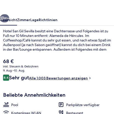
rück
Weiter
81+
Übersicht
Zimmer
Lage
Richtlinien
Hotel San Gil Sevilla besitzt eine Dachterrasse und Folgendes ist zu
Fuß nur 10 Minuten entfernt: Alameda de Hércules. Im
Coffeeshop/Café kannst du sehr gut essen, und nach etwas Spaß im
Außenpool (je nach Saison geöffnet) kannst du dich bei einem Drink
in der Bar/Lounge entspannen. Außerdem ist Folgendes mit dem
Auto höchstens 10 Minuten entfernt: Plaza de España und Plaza de
Armas (Einkaufszentrum). Andere Reisende lieben das hilfsbereite
Der
68 €
Personal.
aktuelle
inkl. Steuern & Gebühren
Preis
9. Aug.–10. Aug.
Rezeption
beträgt
Bewertungen
Sehr gut
8,4
Alle 1.003 Bewertungen anzeigen
68 €.
8,4 von 10.
Beliebte Annehmlichkeiten
Pool
Parkplätze verfügbar
Kostenloses WLAN
Restaurant