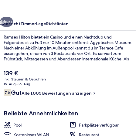
rück
Weiter
125+
Übersicht
Zimmer
Lage
Richtlinien
Ramses Hilton bietet ein Casino und einen Nachtclub und
Folgendes ist zu Fuß nur 10 Minuten entfernt: Ägyptisches Museum.
Nach einer Abkühlung im Außenpool kannst du im Terrace Cafe
essen gehen, einem von 3 Restaurants vor Ort. Es serviert zum
Frühstück, Mittagessen und Abendessen internationale Küche. Als
weitere Highlights bietet dieses Hotel im luxuriösen Stil 2
Bars/Lounges, eine Poolbar und einen rund um die Uhr geöffneten
Der
139 €
Fitnessbereich. Andere Reisende lieben das hilfsbereite Personal
aktuelle
inkl. Steuern & Gebühren
und die Möglichkeiten zum Sightseeing. Die öffentlichen
Preis
15. Aug.–16. Aug.
Verkehrsmittel sind nur einen kurzen Fußmarsch entfernt: Zur
Nachtclub
beträgt
Bewertungen
Station Nasser sind es 11 Minuten und zur U-Bahn-Station Masbero
Gut
7,6
Alle 1.005 Bewertungen anzeigen
139 €.
7,6 von 10.
12 Minuten.
Beliebte Annehmlichkeiten
Pool
Parkplätze verfügbar
Kostenloses WLAN
Restaurant