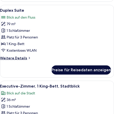
Suite
Alle
Ein modernes Badezimmer mit einer gl
11
Duplex Suite
Fotos
Blick auf den Fluss
für
79 m²
Duplex
Suite
1 Schlafzimmer
anzeigen
Platz für 3 Personen
1 King-Bett
Kostenloses WLAN
Weitere
Weitere Details
Details
für
Preise für Reisedaten anzeigen
Duplex
Suite
Alle
Executive-Zimmer, 1 King-Bett, Stadt
6
Executive-Zimmer, 1 King-Bett, Stadtblick
Fotos
Blick auf die Stadt
für
36 m²
Executive-
Zimmer,
1 Schlafzimmer
1 King-
Platz für 3 Personen