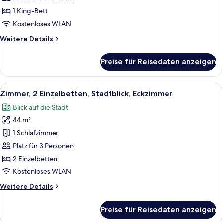
Bett,
1 King-Bett
Stadtblick
Kostenloses WLAN
anzeigen
Weitere
Weitere Details
Details
für
Preise für Reisedaten anzeigen
Executive-
Zimmer,
1 King-
Alle
Ein Hotelzimmer mit zwei Betten, einem
6
Bett,
Zimmer, 2 Einzelbetten, Stadtblick, Eckzimmer
Fotos
Stadtblick
Blick auf die Stadt
für
44 m²
Zimmer,
2 Einzelbetten,
1 Schlafzimmer
Stadtblick,
Platz für 3 Personen
Eckzimmer
2 Einzelbetten
anzeigen
Kostenloses WLAN
Weitere
Weitere Details
Details
für
Preise für Reisedaten anzeigen
Zimmer,
2 Einzelbetten,