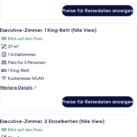
Details
für
Preise für Reisedaten anzeigen
Deluxe-
Zimmer,
2 Einzelbetten
Alle
Bettwäsche aus ägyptischer Baumwoll
9
(Nile
Executive-Zimmer, 1 King-Bett (Nile View)
Fotos
View)
Blick auf den Fluss
für
37 m²
Executive-
Zimmer,
1 Schlafzimmer
1 King-
Platz für 3 Personen
Bett
1 King-Bett
(Nile
Kostenloses WLAN
View)
Weitere
Weitere Details
anzeigen
Details
für
Preise für Reisedaten anzeigen
Executive-
Zimmer,
1 King-
Alle
Eine Stadtansicht mit Fluss, Brücke 
8
Bett
Executive-Zimmer, 2 Einzelbetten (Nile View)
Fotos
(Nile
Blick auf den Fluss
View)
für