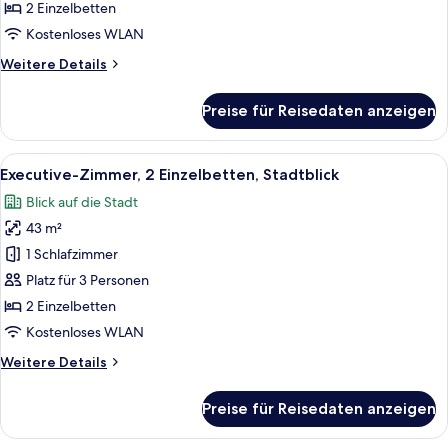
2 Einzelbetten
Twin
Guest
Kostenloses WLAN
Room
Weitere
Weitere Details
With
Details
für
Nile
Preise für Reisedaten anzeigen
Twin
View
Guest
anzeigen
Room
Alle
Ein Hotelzimmer mit zwei Betten, einem
5
With
Executive-Zimmer, 2 Einzelbetten, Stadtblick
Fotos
Nile
Blick auf die Stadt
View
für
43 m²
Executive-
Zimmer,
1 Schlafzimmer
2 Einzelbetten,
Platz für 3 Personen
Stadtblick
2 Einzelbetten
anzeigen
Kostenloses WLAN
Weitere
Weitere Details
Details
für
Preise für Reisedaten anzeigen
Executive-
Zimmer,