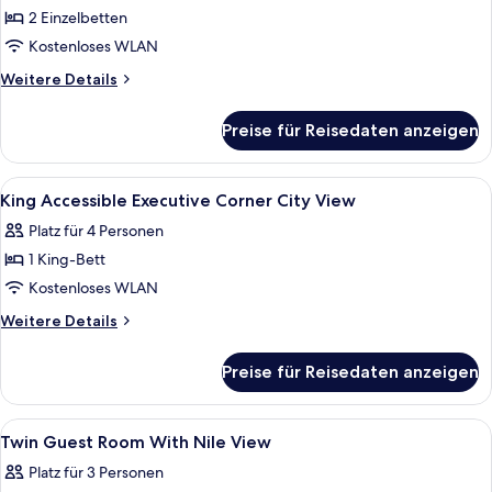
(Nile
2 Einzelbetten
View)
Kostenloses WLAN
anzeigen
Weitere
Weitere Details
Details
für
Preise für Reisedaten anzeigen
Zimmer,
2 Einzelbetten,
Eckzimmer
Alle
Ein Hotelzimmer mit einem Bett, einem
5
(Nile
King Accessible Executive Corner City View
Fotos
View)
Platz für 4 Personen
für
1 King-Bett
King
Accessible
Kostenloses WLAN
Executive
Weitere
Weitere Details
Corner
Details
für
City
Preise für Reisedaten anzeigen
King
View
Accessible
anzeigen
Executive
Alle
Ein Hotelzimmer mit zwei Betten, Blic
15
Corner
Twin Guest Room With Nile View
Fotos
City
Platz für 3 Personen
View
für