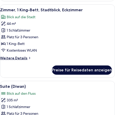
Stadtblick,
Alle
Zimmer, 1 King-Bett, Stadtblick, Eck
6
Eckzimmer
Zimmer, 1 King-Bett, Stadtblick, Eckzimmer
Fotos
Blick auf die Stadt
für
44 m²
Zimmer,
1 King-
1 Schlafzimmer
Bett,
Platz für 3 Personen
Stadtblick,
1 King-Bett
Eckzimmer
Kostenloses WLAN
anzeigen
Weitere
Weitere Details
Details
für
Preise für Reisedaten anzeigen
Zimmer,
1 King-
Bett,
Alle
Ein Essbereich mit einem langen Tisc
8
Stadtblick,
Suite (Diwan)
Fotos
Eckzimmer
Blick auf den Fluss
für
335 m²
Suite
(Diwan)
1 Schlafzimmer
anzeigen
Platz für 3 Personen