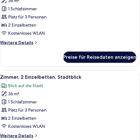
36 m²
Executive-
Zimmer,
1 Schlafzimmer
2 Einzelbetten
Platz für 3 Personen
(Nile
2 Einzelbetten
View)
Kostenloses WLAN
anzeigen
Weitere
Weitere Details
Details
für
Preise für Reisedaten anzeigen
Executive-
Zimmer,
2 Einzelbetten
Alle
Ein Balkon mit Blick auf die Stadt, d
9
(Nile
Zimmer, 2 Einzelbetten, Stadtblick
Fotos
View)
Blick auf die Stadt
für
36 m²
Zimmer,
2 Einzelbetten,
1 Schlafzimmer
Stadtblick
Platz für 3 Personen
anzeigen
2 Einzelbetten
Kostenloses WLAN
Weitere
Weitere Details