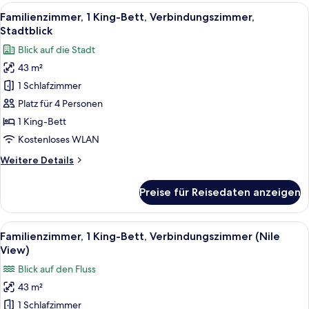
2 Einzelbetten,
Alle
Ein Hotelzimmer mit einem großen Bett
8
Stadtblick
Familienzimmer, 1 King-Bett, Verbindungszimmer,
Fotos
Stadtblick
für
Blick auf die Stadt
Familienzimmer,
43 m²
1 King-
1 Schlafzimmer
Bett,
Verbindungszimmer,
Platz für 4 Personen
Stadtblick
1 King-Bett
anzeigen
Kostenloses WLAN
Weitere
Weitere Details
Details
für
Preise für Reisedaten anzeigen
Familienzimmer,
1 King-
Bett,
Alle
Ein Hotelzimmer mit einem Bett, einem 
10
Verbindungszimmer,
Familienzimmer, 1 King-Bett, Verbindungszimmer (Nile
Fotos
Stadtblick
View)
für
Blick auf den Fluss
Familienzimmer,
43 m²
1 King-
1 Schlafzimmer
Bett,