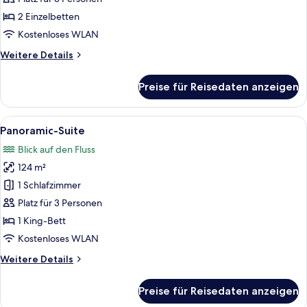
Stadtblick
2 Einzelbetten
anzeigen
Kostenloses WLAN
Weitere
Weitere Details
Details
für
Preise für Reisedaten anzeigen
Executive-
Zimmer,
2 Einzelbetten,
Alle
Ein modernes Hotelzimmer mit einem F
13
Stadtblick
Panoramic-Suite
Fotos
Blick auf den Fluss
für
124 m²
Panoramic-
Suite
1 Schlafzimmer
anzeigen
Platz für 3 Personen
1 King-Bett
Kostenloses WLAN
Weitere
Weitere Details
Details
für
Preise für Reisedaten anzeigen
Panoramic-