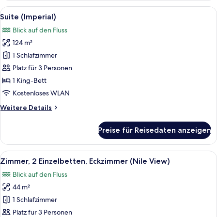
Alle
Ein Hotel-Essbereich mit einem runden
9
Suite (Imperial)
Fotos
Blick auf den Fluss
für
124 m²
Suite
(Imperial)
1 Schlafzimmer
anzeigen
Platz für 3 Personen
1 King-Bett
Kostenloses WLAN
Weitere
Weitere Details
Details
für
Preise für Reisedaten anzeigen
Suite
(Imperial)
Alle
Eine Stadtansicht mit Fluss, Brücke 
11
Zimmer, 2 Einzelbetten, Eckzimmer (Nile View)
Fotos
Blick auf den Fluss
für
44 m²
Zimmer,
2 Einzelbetten,
1 Schlafzimmer
Eckzimmer
Platz für 3 Personen