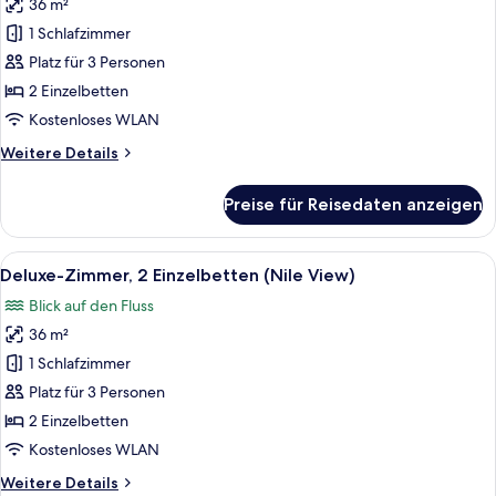
36 m²
Deluxe-
Zimmer,
1 Schlafzimmer
2 Einzelbetten,
Platz für 3 Personen
Stadtblick
2 Einzelbetten
anzeigen
Kostenloses WLAN
Weitere
Weitere Details
Details
für
Preise für Reisedaten anzeigen
Deluxe-
Zimmer,
2 Einzelbetten,
Alle
Ein Hotelzimmer mit zwei Betten, einem
10
Stadtblick
Deluxe-Zimmer, 2 Einzelbetten (Nile View)
Fotos
Blick auf den Fluss
für
36 m²
Deluxe-
Zimmer,
1 Schlafzimmer
2 Einzelbetten
Platz für 3 Personen
(Nile
2 Einzelbetten
View)
Kostenloses WLAN
anzeigen
Weitere
Weitere Details