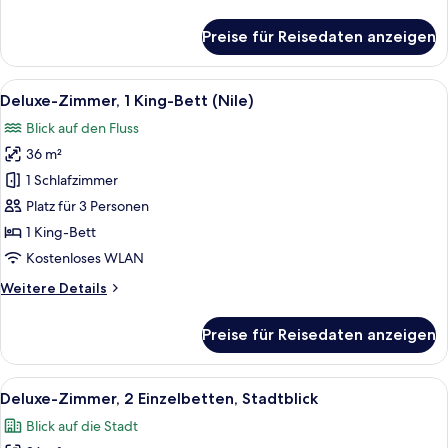
Details
für
Preise für Reisedaten anzeigen
Deluxe-
Zimmer,
1 King-
Alle
Ein Hotelzimmer mit einem Bett, einem 
8
Bett,
Deluxe-Zimmer, 1 King-Bett (Nile)
Fotos
Stadtblick
Blick auf den Fluss
für
36 m²
Deluxe-
Zimmer,
1 Schlafzimmer
1 King-
Platz für 3 Personen
Bett
1 King-Bett
(Nile)
Kostenloses WLAN
anzeigen
Weitere
Weitere Details
Details
für
Preise für Reisedaten anzeigen
Deluxe-
Zimmer,
1 King-
Alle
Ein Hotelzimmer mit zwei Betten, einem
7
Bett
Deluxe-Zimmer, 2 Einzelbetten, Stadtblick
Fotos
(Nile)
Blick auf die Stadt
für