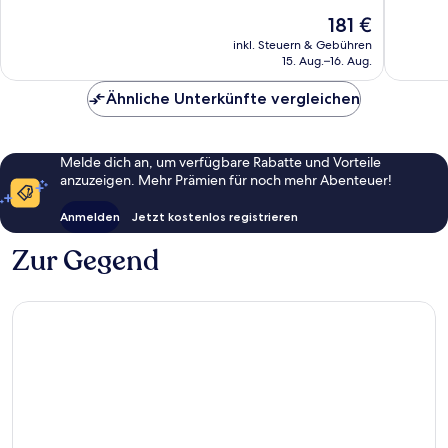
gut,
1.000
Der
181 €
1.000
Bewert
Preis
inkl. Steuern & Gebühren
Bewertungen
beträgt
15. Aug.–16. Aug.
181 €
Ähnliche Unterkünfte vergleichen
Melde dich an, um verfügbare Rabatte und Vorteile
anzuzeigen. Mehr Prämien für noch mehr Abenteuer!
Anmelden
Jetzt kostenlos registrieren
Zur Gegend