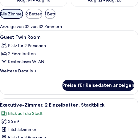
Aug. 14 - Aug. 16
Aug. 21 - Aug. 23
Verfügbare
Alle Zimmer
2 Betten
1 Bett
Filter
für
Anzeige von 32 von 32 Zimmern
Zimmer
Alle
Ein Hotelzimmer mit zwei Betten, Blic
15
Guest Twin Room
Fotos
Platz für 2 Personen
für
2 Einzelbetten
Guest
Twin
Kostenloses WLAN
Room
Weitere
Weitere Details
anzeigen
Details
für
Preise für Reisedaten anzeigen
Guest
Twin
Room
Alle
Executive-Zimmer, 2 Einzelbetten, St
6
Executive-Zimmer, 2 Einzelbetten, Stadtblick
Fotos
Blick auf die Stadt
für
36 m²
Executive-
Zimmer,
1 Schlafzimmer
2 Einzelbetten,
Platz für 3 Personen