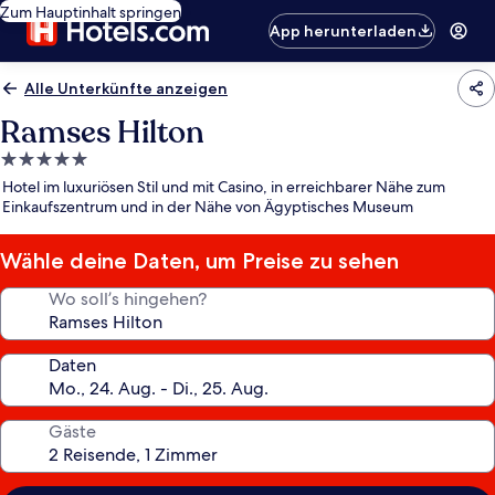
Zum Hauptinhalt springen
App herunterladen
Alle Unterkünfte anzeigen
Ramses Hilton
5.0-
Sterne-
Hotel im luxuriösen Stil und mit Casino, in erreichbarer Nähe zum
Unterkunft
Einkaufszentrum und in der Nähe von Ägyptisches Museum
Wähle deine Daten, um Preise zu sehen
Wo soll’s hingehen?
Daten
Gäste