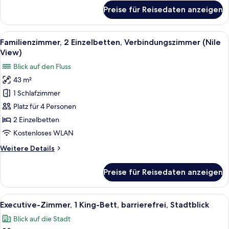
für
Preise für Reisedaten anzeigen
Familienzimmer,
2 Einzelbetten,
Verbindungszimmer,
Alle
Ein Hotelzimmer mit zwei Betten, eine
9
Stadtblick
Familienzimmer, 2 Einzelbetten, Verbindungszimmer (Nile
Fotos
View)
für
Blick auf den Fluss
Familienzimmer,
43 m²
2 Einzelbetten,
1 Schlafzimmer
Verbindungszimmer
(Nile
Platz für 4 Personen
View)
2 Einzelbetten
anzeigen
Kostenloses WLAN
Weitere
Weitere Details
Details
für
Preise für Reisedaten anzeigen
Familienzimmer,
2 Einzelbetten,
Verbindungszimmer
Alle
Ein Hotelzimmer mit einem großen Bett
5
(Nile
Executive-Zimmer, 1 King-Bett, barrierefrei, Stadtblick
Fotos
View)
Blick auf die Stadt
für