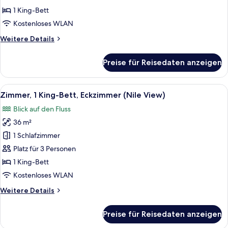
1 King-Bett
Kostenloses WLAN
Weitere
Weitere Details
Details
für
Preise für Reisedaten anzeigen
Suite
(Diwan)
Alle
Eine Stadtansicht mit Fluss, Brücken
10
Zimmer, 1 King-Bett, Eckzimmer (Nile View)
Fotos
Blick auf den Fluss
für
36 m²
Zimmer,
1 King-
1 Schlafzimmer
Bett,
Platz für 3 Personen
Eckzimmer
1 King-Bett
(Nile
Kostenloses WLAN
View)
Weitere
Weitere Details
anzeigen
Details
für
Preise für Reisedaten anzeigen
Zimmer,
1 King-