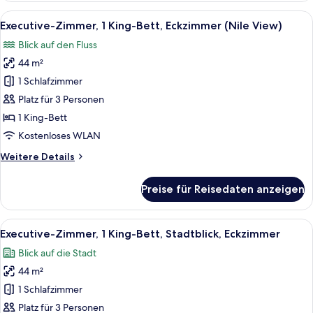
Bett,
Alle
Eine Stadtansicht mit Fluss, Brücke 
9
Eckzimmer
Executive-Zimmer, 1 King-Bett, Eckzimmer (Nile View)
Fotos
(Nile
Blick auf den Fluss
View)
für
44 m²
Executive-
Zimmer,
1 Schlafzimmer
1 King-
Platz für 3 Personen
Bett,
1 King-Bett
Eckzimmer
Kostenloses WLAN
(Nile
Weitere
Weitere Details
View)
Details
anzeigen
für
Preise für Reisedaten anzeigen
Executive-
Zimmer,
1 King-
Alle
Ein Hotelzimmer mit einem großen Bett
6
Bett,
Executive-Zimmer, 1 King-Bett, Stadtblick, Eckzimmer
Fotos
Eckzimmer
Blick auf die Stadt
(Nile
für
View)
44 m²
Executive-
Zimmer,
1 Schlafzimmer
1 King-
Platz für 3 Personen