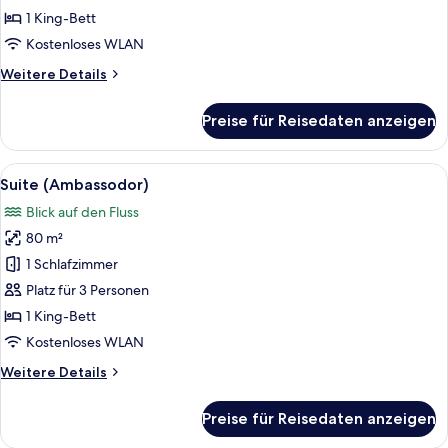
Bett,
1 King-Bett
Stadtblick,
Kostenloses WLAN
Eckzimmer
Weitere
Weitere Details
anzeigen
Details
für
Preise für Reisedaten anzeigen
Executive-
Zimmer,
1 King-
Alle
Ein Hotelzimmer mit einem Bett, einem 
10
Bett,
Suite (Ambassodor)
Fotos
Stadtblick,
Blick auf den Fluss
Eckzimmer
für
80 m²
Suite
(Ambassodor)
1 Schlafzimmer
anzeigen
Platz für 3 Personen
1 King-Bett
Kostenloses WLAN
Weitere
Weitere Details
Details
für
Preise für Reisedaten anzeigen
Suite
(Ambassodor)