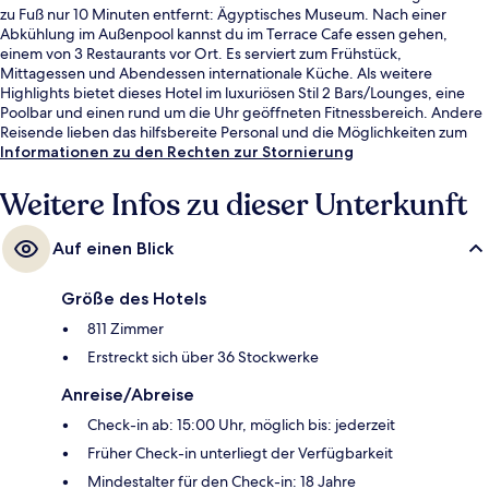
zu Fuß nur 10 Minuten entfernt: Ägyptisches Museum. Nach einer
Abkühlung im Außenpool kannst du im Terrace Cafe essen gehen,
einem von 3 Restaurants vor Ort. Es serviert zum Frühstück,
Mittagessen und Abendessen internationale Küche. Als weitere
Highlights bietet dieses Hotel im luxuriösen Stil 2 Bars/Lounges, eine
Poolbar und einen rund um die Uhr geöffneten Fitnessbereich. Andere
Reisende lieben das hilfsbereite Personal und die Möglichkeiten zum
Sightseeing. Die öffentlichen Verkehrsmittel sind nur einen kurzen
Informationen zu den Rechten zur Stornierung
Fußmarsch entfernt: Zur Station Nasser sind es 11 Minuten und zur U-
Bahn-Station Masbero 12 Minuten.
Weitere Infos zu dieser Unterkunft
Auf einen Blick
Größe des Hotels
811 Zimmer
Erstreckt sich über 36 Stockwerke
Anreise/Abreise
Check-in ab: 15:00 Uhr, möglich bis: jederzeit
Früher Check-in unterliegt der Verfügbarkeit
Mindestalter für den Check-in: 18 Jahre