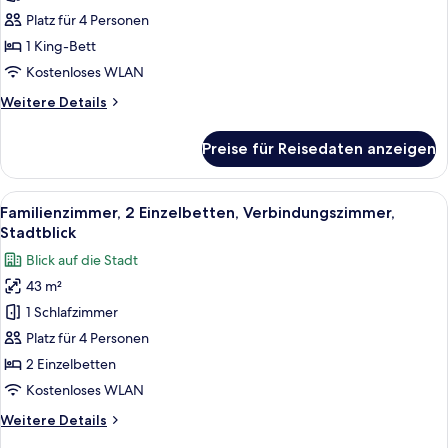
Verbindungszimmer
Platz für 4 Personen
(Nile
1 King-Bett
View)
Kostenloses WLAN
anzeigen
Weitere
Weitere Details
Details
für
Preise für Reisedaten anzeigen
Familienzimmer,
1 King-
Bett,
Alle
Bettwäsche aus ägyptischer Baumwoll
8
Verbindungszimmer
Familienzimmer, 2 Einzelbetten, Verbindungszimmer,
Fotos
(Nile
Stadtblick
View)
für
Blick auf die Stadt
Familienzimmer,
43 m²
2 Einzelbetten,
1 Schlafzimmer
Verbindungszimmer,
Stadtblick
Platz für 4 Personen
anzeigen
2 Einzelbetten
Kostenloses WLAN
Weitere
Weitere Details
Details