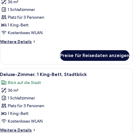
36 m²
Executive-
Zimmer,
1 Schlafzimmer
1 King-
Platz für 3 Personen
Bett,
1 King-Bett
barrierefrei,
Kostenloses WLAN
Stadtblick
Weitere
Weitere Details
anzeigen
Details
für
Preise für Reisedaten anzeigen
Executive-
Zimmer,
1 King-
Alle
Ein Hotelzimmer mit einem Bett, einem 
6
Bett,
Deluxe-Zimmer, 1 King-Bett, Stadtblick
Fotos
barrierefrei,
Blick auf die Stadt
Stadtblick
für
36 m²
Deluxe-
Zimmer,
1 Schlafzimmer
1 King-
Platz für 3 Personen
Bett,
1 King-Bett
Stadtblick
Kostenloses WLAN
anzeigen
Weitere
Weitere Details