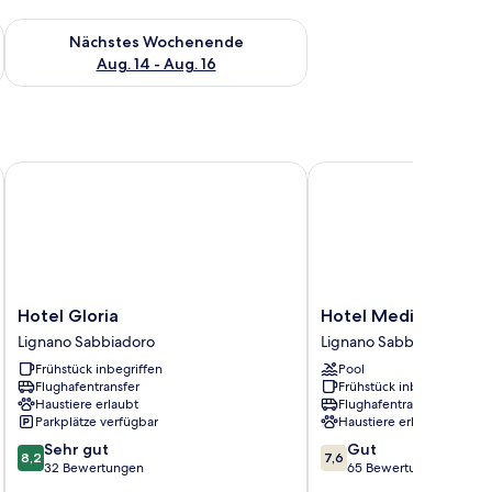
es Wochenende, Aug. 7 - Aug. 9.
Überprüfe die Verfügbarkeit für nächstes Wochenende, Aug. 1
Nächstes Wochenende
Aug. 14 - Aug. 16
Hotel Gloria
Hotel Mediterraneo
Hotel
Hotel
Hotel Gloria
Hotel Mediterraneo
Gloria
Mediterraneo
Lignano Sabbiadoro
Lignano Sabbiadoro
Lignano
Lignano
Frühstück inbegriffen
Pool
Sabbiadoro
Sabbiadoro
Flughafentransfer
Frühstück inbegriffen
Haustiere erlaubt
Flughafentransfer
Parkplätze verfügbar
Haustiere erlaubt
8.2
7.6
Sehr gut
Gut
8,2
7,6
von
von
32 Bewertungen
65 Bewertungen
10,
10,