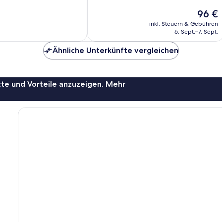
Gut,
Der
96 €
51
Preis
inkl. Steuern & Gebühren
Bewertungen
beträgt
6. Sept.–7. Sept.
96 €
Ähnliche Unterkünfte vergleichen
te und Vorteile anzuzeigen. Mehr