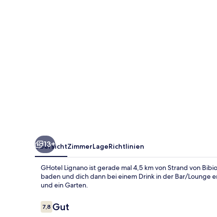
13+
Übersicht
Zimmer
Lage
Richtlinien
GHotel Lignano ist gerade mal 4,5 km von Strand von Bibio
baden und dich dann bei einem Drink in der Bar/Lounge en
und ein Garten.
Bewertungen
Gut
7,8
7,8 von 10.