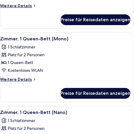
Bett
Weitere
Weitere Details
(TTY
Details
Mono)
für
Preise für Reisedaten anzeigen
Zimmer,
anzeigen
1
Queen-
Alle
Hochwertige Bettwaren, Daunenbettd
5
Bett
Zimmer, 1 Queen-Bett (Mono)
Fotos
(TTY
1 Schlafzimmer
Mono)
für
Platz für 2 Personen
Zimmer,
1
1 Queen-Bett
Queen-
Kostenloses WLAN
Bett
Weitere
Weitere Details
(Mono)
Details
anzeigen
für
Preise für Reisedaten anzeigen
Zimmer,
1
Queen-
Alle
Ein Hotelzimmer mit einem großen Bett
6
Bett
Zimmer, 1 Queen-Bett (Nano)
Fotos
(Mono)
1 Schlafzimmer
für
Platz für 2 Personen
Zimmer,