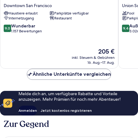
Zelos
Nikko
Downtown San Francisco
Union S
San
San
Haustiere erlaubt
Parkplätze verfügbar
Pool
Francisco
Francisc
Internetzugang
Restaurant
Parkpl
Downtown
Union
San
Square
9.0
9.4
Wunderbar
Auß
9,0
9,4
Francisco
-
von
von
1.157 Bewertungen
3.02
Kongres
10,
10,
Wunderbar,
Außerge
1.157
3.026
Der
205 €
Bewertungen
Bewert
Preis
inkl. Steuern & Gebühren
beträgt
16. Aug.–17. Aug.
205 €
Ähnliche Unterkünfte vergleichen
Melde dich an, um verfügbare Rabatte und Vorteile
anzuzeigen. Mehr Prämien für noch mehr Abenteuer!
Anmelden
Jetzt kostenlos registrieren
Zur Gegend