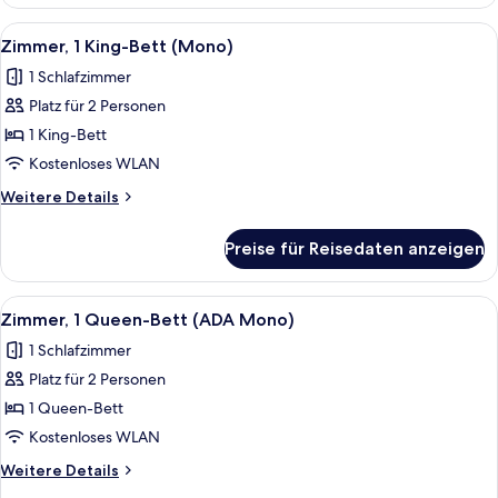
1 King-
Bett
Alle
Ein Hotelzimmer mit einem großen Bet
5
(TTY
Zimmer, 1 King-Bett (Mono)
Fotos
Mono)
1 Schlafzimmer
für
Platz für 2 Personen
Zimmer,
1 King-
1 King-Bett
Bett
Kostenloses WLAN
(Mono)
Weitere
Weitere Details
anzeigen
Details
für
Preise für Reisedaten anzeigen
Zimmer,
1 King-
Bett
Alle
Hochwertige Bettwaren, Daunenbettd
4
(Mono)
Zimmer, 1 Queen-Bett (ADA Mono)
Fotos
1 Schlafzimmer
für
Platz für 2 Personen
Zimmer,
1
1 Queen-Bett
Queen-
Kostenloses WLAN
Bett
Weitere
Weitere Details
(ADA
Details