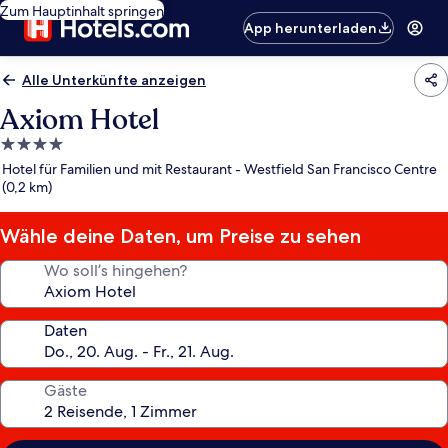
Zum Hauptinhalt springen
App herunterladen
Alle Unterkünfte anzeigen
Axiom Hotel
4.0-
Sterne-
Hotel für Familien und mit Restaurant - Westfield San Francisco Centre
Unterkunft
(0,2 km)
Wähle deine Daten, um Preise zu sehen
Wo soll’s hingehen?
Daten
Gäste