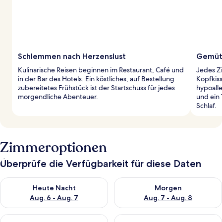
Schlemmen nach Herzenslust
Gemütl
Kulinarische Reisen beginnen im Restaurant, Café und
Jedes Z
in der Bar des Hotels. Ein köstliches, auf Bestellung
Kopfkis
zubereitetes Frühstück ist der Startschuss für jedes
hypoall
morgendliche Abenteuer.
und ein
Schlaf.
Zimmeroptionen
Überprüfe die Verfügbarkeit für diese Daten
Überprüfe die Verfügbarkeit für heute Nacht, Aug. 6 - Aug. 7.
Überprüfe die Verfügbarkeit f
Heute Nacht
Morgen
Aug. 6 - Aug. 7
Aug. 7 - Aug. 8
Überprüfe die Verfügbarkeit für dieses Wochenende, Aug. 7 - 
Überprüfe die Verfügbarkeit f