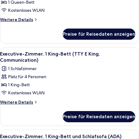
1
1 Queen-Bett
Queen-
Kostenloses WLAN
Bett
Weitere
Weitere Details
(Nano)
Details
anzeigen
für
Preise für Reisedaten anzeigen
Zimmer,
1
Queen-
Alle
Ein Hotelzimmer mit einem großen Bet
8
Bett
Executive-Zimmer, 1 King-Bett (TTY E King,
Fotos
(Nano)
Communication)
für
1 Schlafzimmer
Executive-
Platz für 4 Personen
Zimmer,
1 King-Bett
1 King-
Bett
Kostenloses WLAN
(TTY
Weitere
Weitere Details
E
Details
für
King,
Preise für Reisedaten anzeigen
Executive-
Communication)
Zimmer,
anzeigen
1 King-
Alle
Ein Hotelzimmer mit einem großen Bet
8
Bett
Executive-Zimmer, 1 King-Bett und Schlafsofa (ADA)