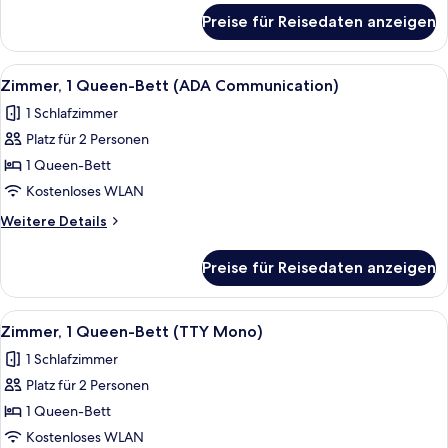
Mono)
für
Preise für Reisedaten anzeigen
Zimmer,
anzeigen
1
Queen-
Alle
Hochwertige Bettwaren, Daunenbettd
6
Bett
Zimmer, 1 Queen-Bett (ADA Communication)
Fotos
(ADA
1 Schlafzimmer
Mono)
für
Platz für 2 Personen
Zimmer,
1
1 Queen-Bett
Queen-
Kostenloses WLAN
Bett
Weitere
Weitere Details
(ADA
Details
Communication)
für
Preise für Reisedaten anzeigen
Zimmer,
anzeigen
1
Queen-
Alle
Hochwertige Bettwaren, Daunenbettd
5
Bett
Zimmer, 1 Queen-Bett (TTY Mono)
Fotos
(ADA
1 Schlafzimmer
Communication)
für
Platz für 2 Personen
Zimmer,
1
1 Queen-Bett
Queen-
Kostenloses WLAN