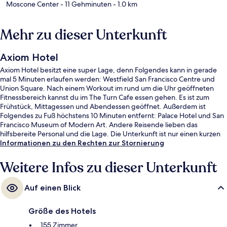
Moscone Center
- 11 Gehminuten
- 1.0 km
Mehr zu dieser Unterkunft
Axiom Hotel
Axiom Hotel besitzt eine super Lage, denn Folgendes kann in gerade
mal 5 Minuten erlaufen werden: Westfield San Francisco Centre und
Union Square. Nach einem Workout im rund um die Uhr geöffneten
Fitnessbereich kannst du im The Turn Cafe essen gehen. Es ist zum
Frühstück, Mittagessen und Abendessen geöffnet. Außerdem ist
Folgendes zu Fuß höchstens 10 Minuten entfernt: Palace Hotel und San
Francisco Museum of Modern Art. Andere Reisende lieben das
hilfsbereite Personal und die Lage. Die Unterkunft ist nur einen kurzen
Fußmarsch von den öffentlichen Verkehrsmitteln entfernt: Bis zur U-
Informationen zu den Rechten zur Stornierung
Bahn (Station Powell St & Market St und Station Market St & 5th St) sind
es nur wenige Schritte.
Weitere Infos zu dieser Unterkunft
Auf einen Blick
Größe des Hotels
155 Zimmer