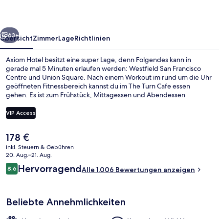
rück
Weiter
63+
Übersicht
Zimmer
Lage
Richtlinien
Axiom Hotel besitzt eine super Lage, denn Folgendes kann in
gerade mal 5 Minuten erlaufen werden: Westfield San Francisco
Centre und Union Square. Nach einem Workout im rund um die Uhr
geöffneten Fitnessbereich kannst du im The Turn Cafe essen
gehen. Es ist zum Frühstück, Mittagessen und Abendessen
geöffnet. Außerdem ist Folgendes zu Fuß höchstens 10 Minuten
entfernt: Palace Hotel und San Francisco Museum of Modern Art.
VIP Access
Andere Reisende lieben das hilfsbereite Personal und die Lage. Die
Unterkunft ist nur einen kurzen Fußmarsch von den öffentlichen
Der
178 €
Verkehrsmitteln entfernt: Bis zur U-Bahn (Station Powell St & Market
Frühstück, Mittagessen und Abendes
aktuelle
St und Station Market St & 5th St) sind es nur wenige Schritte.
inkl. Steuern & Gebühren
Preis
20. Aug.–21. Aug.
beträgt
Bewertungen
Hervorragend
8,6
Alle 1.006 Bewertungen anzeigen
178 €.
8,6 von 10.
Beliebte Annehmlichkeiten