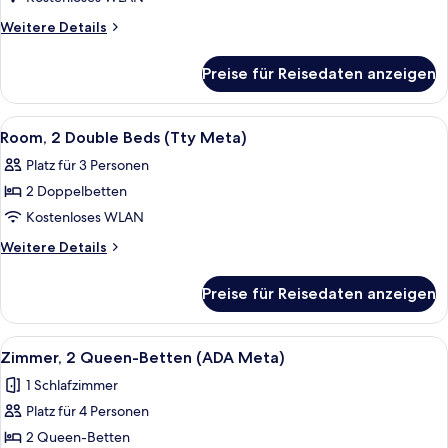
1
Weitere
Weitere Details
King
Details
für
Bed
Preise für Reisedaten anzeigen
Executive
(Tty
Room,
E
1
Alle
Ein Hotelzimmer mit zwei Betten, eine
5
King,
King
Room, 2 Double Beds (Tty Meta)
Fotos
Bed
Communication)
Platz für 3 Personen
(Tty
für
anzeigen
E
2 Doppelbetten
Room,
King,
2
Kostenloses WLAN
Communication)
Double
Weitere
Weitere Details
Beds
Details
für
(Tty
Preise für Reisedaten anzeigen
Room,
Meta)
2
anzeigen
Double
Alle
Ein Hotelzimmer mit zwei Betten, ein
5
Beds
Zimmer, 2 Queen-Betten (ADA Meta)
Fotos
(Tty
1 Schlafzimmer
Meta)
für
Platz für 4 Personen
Zimmer,
2 Queen-
2 Queen-Betten