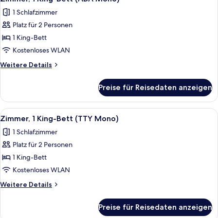
Fotos
(E-
1 Schlafzimmer
King)
für
Platz für 2 Personen
Zimmer,
1 King-
1 King-Bett
Bett
Kostenloses WLAN
(ADA
Weitere
Weitere Details
Mono)
Details
anzeigen
für
Preise für Reisedaten anzeigen
Zimmer,
1 King-
Bett
Alle
Ein Hotelzimmer mit einem großen Bet
5
(ADA
Zimmer, 1 King-Bett (TTY Mono)
Fotos
Mono)
1 Schlafzimmer
für
Platz für 2 Personen
Zimmer,
1 King-
1 King-Bett
Bett
Kostenloses WLAN
(TTY
Weitere
Weitere Details
Mono)
Details
anzeigen
für
Preise für Reisedaten anzeigen
Zimmer,