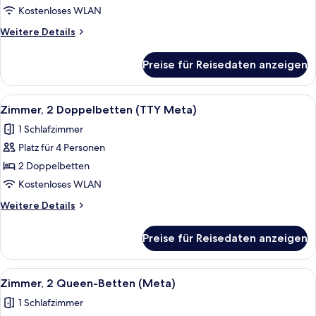
Betten
Kostenloses WLAN
(ADA
Weitere
Weitere Details
Meta)
Details
anzeigen
für
Preise für Reisedaten anzeigen
Zimmer,
2 Queen-
Betten
Alle
Ein Hotelzimmer mit zwei Betten, ein
6
(ADA
Zimmer, 2 Doppelbetten (TTY Meta)
Fotos
Meta)
1 Schlafzimmer
für
Platz für 4 Personen
Zimmer,
2 Doppelbetten
2 Doppelbetten
(TTY
Kostenloses WLAN
Meta)
Weitere
Weitere Details
anzeigen
Details
für
Preise für Reisedaten anzeigen
Zimmer,
2 Doppelbetten
(TTY
Alle
Ein Hotelzimmer mit zwei Betten, eine
6
Meta)
Zimmer, 2 Queen-Betten (Meta)
Fotos
1 Schlafzimmer
für