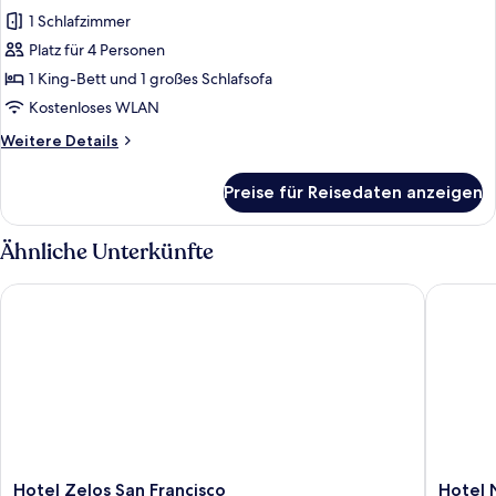
Fotos
(TTY
1 Schlafzimmer
E
für
King,
Platz für 4 Personen
Executive-
Communication)
Zimmer,
1 King-Bett und 1 großes Schlafsofa
1 King-
Kostenloses WLAN
Bett
Weitere
Weitere Details
und
Details
Schlafsofa
für
Preise für Reisedaten anzeigen
Executive-
(ADA)
Zimmer,
anzeigen
1 King-
Ähnliche Unterkünfte
Bett
und
Hotel Zelos San Francisco
Hotel Ni
Schlafsofa
(ADA)
Hotel
Hotel
Hotel Zelos San Francisco
Hotel 