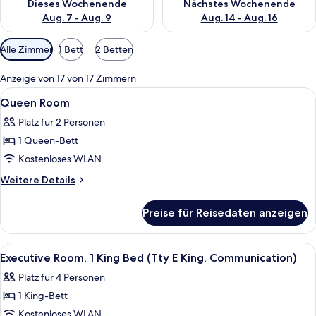
Dieses Wochenende
Nächstes Wochenende
Aug. 7 - Aug. 9
Aug. 14 - Aug. 16
Verfügbare
Alle Zimmer
1 Bett
2 Betten
Filter
für
Anzeige von 17 von 17 Zimmern
Zimmer
Alle
Hochwertige Bettwaren, Daunenbettd
8
Queen Room
Fotos
Platz für 2 Personen
für
1 Queen-Bett
Queen
Room
Kostenloses WLAN
anzeigen
Weitere
Weitere Details
Details
für
Preise für Reisedaten anzeigen
Queen
Room
Alle
Ein Hotelzimmer mit Bett, einer Couch
8
Executive Room, 1 King Bed (Tty E King, Communication)
Fotos
Platz für 4 Personen
für
1 King-Bett
Executive
Room,
Kostenloses WLAN