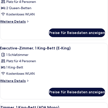
Platz für 4 Personen
Zimmer,
2 Queen-
2 Queen-Betten
Betten
Kostenloses WLAN
(Meta)
Weitere
Weitere Details
anzeigen
Details
für
Preise für Reisedaten anzeigen
Zimmer,
2 Queen-
Betten
Alle
Ein Hotelzimmer mit einem großen Bet
8
(Meta)
Executive-Zimmer, 1 King-Bett (E-King)
Fotos
1 Schlafzimmer
für
Platz für 4 Personen
Executive-
Zimmer,
1 King-Bett
1 King-
Kostenloses WLAN
Bett
Weitere
Weitere Details
(E-
Details
King)
für
Preise für Reisedaten anzeigen
Executive-
anzeigen
Zimmer,
1 King-
Alle
Ein Hotelzimmer mit einem großen Bet
4
Bett
Zimmer, 1 King-Bett (ADA Mono)