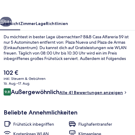
rück
Weiter
58+
Übersicht
Zimmer
Lage
Richtlinien
Du möchtest in bester Lage übernachten? B&B Casa Alfareria 59 ist
nur 5 Autominuten entfernt von: Plaza Nueva und Plaza de Armas
(Einkaufszentrum). Du kannst dich auf Gratisleistungen wie WLAN
freuen. Täglich von 08:00 Uhr bis 10:30 Uhr wird ein im Preis
inbegriffenes großes Frühstück serviert. Außerdem ist Folgendes
mit dem Auto höchstens 10 Minuten entfernt: Vergnügungspark Isla
Mágica und Plaza de España. Die öffentlichen Verkehrsmittel sind
Der
102 €
ganz in der Nähe: Zur U-Bahn (Plaza de Cuba Station) sind es nur 14
aktuelle
inkl. Steuern & Gebühren
Gehminuten.
Preis
16. Aug.–17. Aug.
Innenbereich
beträgt
Bewertungen
Außergewöhnlich
9,8
Alle 41 Bewertungen anzeigen
102 €.
9,8 von 10.
Beliebte Annehmlichkeiten
Frühstück inbegriffen
Flughafentransfer
Kostenloses WLAN
Klimaanlage