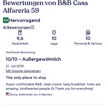
Bewertungen von B&B Casa
Bewertungen
Alfareria 59
Hervorragend
9,8
41 Bewertungen
9,6
10
10
Sauberkeit
Lage
Personal & Service
Bewertungen
Verifizierte Bewertung
10/10 – Außergewöhnlich
21. Juli 2019
Mit Google übersetzen
The only place to stay.
Super comfortable B&B, clean rooms, tasty breakfast, hosts are
amazing, kindhearted people 👍 Thank you for everything!
Anna, Aufenthalt von 4 Nächten