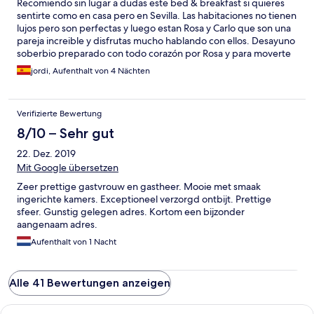
Recomiendo sin lugar a dudas este bed & breakfast si quieres
sentirte como en casa pero en Sevilla. Las habitaciones no tienen
lujos pero son perfectas y luego estan Rosa y Carlo que son una
pareja increible y disfrutas mucho hablando con ellos. Desayuno
soberbio preparado con todo corazón por Rosa y para moverte
por Sevilla no puedes salir sin que Carlo te de unos consejos
jordi, Aufenthalt von 4 Nächten
maravillosos.
Verifizierte Bewertung
8/10 – Sehr gut
22. Dez. 2019
Mit Google übersetzen
Zeer prettige gastvrouw en gastheer. Mooie met smaak
ingerichte kamers. Exceptioneel verzorgd ontbijt. Prettige
sfeer. Gunstig gelegen adres. Kortom een bijzonder
aangenaam adres.
Aufenthalt von 1 Nacht
Alle 41 Bewertungen anzeigen