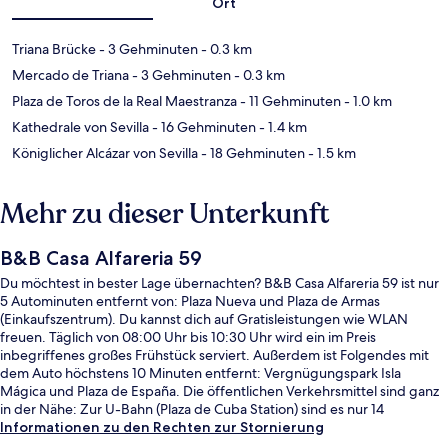
Ort
Triana Brücke
- 3 Gehminuten
- 0.3 km
Mercado de Triana
- 3 Gehminuten
- 0.3 km
Plaza de Toros de la Real Maestranza
- 11 Gehminuten
- 1.0 km
Kathedrale von Sevilla
- 16 Gehminuten
- 1.4 km
Königlicher Alcázar von Sevilla
- 18 Gehminuten
- 1.5 km
Mehr zu dieser Unterkunft
B&B Casa Alfareria 59
Du möchtest in bester Lage übernachten? B&B Casa Alfareria 59 ist nur
5 Autominuten entfernt von: Plaza Nueva und Plaza de Armas
(Einkaufszentrum). Du kannst dich auf Gratisleistungen wie WLAN
freuen. Täglich von 08:00 Uhr bis 10:30 Uhr wird ein im Preis
inbegriffenes großes Frühstück serviert. Außerdem ist Folgendes mit
dem Auto höchstens 10 Minuten entfernt: Vergnügungspark Isla
Mágica und Plaza de España. Die öffentlichen Verkehrsmittel sind ganz
in der Nähe: Zur U-Bahn (Plaza de Cuba Station) sind es nur 14
Gehminuten.
Informationen zu den Rechten zur Stornierung