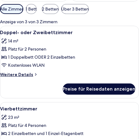
Verfügbare
Alle Zimmer
1 Bett
2 Betten
Über 3 Betten
Filter
für
Anzeige von 3 von 3 Zimmern
Zimmer
Alle
Doppel- oder Zweibettzimmer | Zimmers
14
Doppel- oder Zweibettzimmer
Fotos
14 m²
für
Platz für 2 Personen
Doppel-
oder
1 Doppelbett ODER 2 Einzelbetten
Zweibettzimmer
Kostenloses WLAN
anzeigen
Weitere
Weitere Details
Details
für
Preise für Reisedaten anzeigen
Doppel-
oder
Zweibettzimmer
Alle
Ein Schlafzimmer mit Bett, Nachttisch
7
Vierbettzimmer
Fotos
23 m²
für
Platz für 4 Personen
Vierbettzimmer
anzeigen
2 Einzelbetten und 1 Einzel-Etagenbett