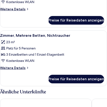
Kostenloses WLAN
Weitere
Weitere Details
Details
für
Preise für Reisedaten anzeigen
Vierbettzimmer
Alle
Zimmer, Mehrere Betten, Nichtraucher 
8
Zimmer, Mehrere Betten, Nichtraucher
Fotos
23 m²
für
Platz für 5 Personen
Zimmer,
Mehrere
3 Einzelbetten und 1 Einzel-Etagenbett
Betten,
Kostenloses WLAN
Nichtraucher
Weitere
Weitere Details
anzeigen
Details
für
Preise für Reisedaten anzeigen
Zimmer,
Mehrere
Betten,
Ähnliche Unterkünfte
Nichtraucher
Hotel Giralda Center
Ibis Styl