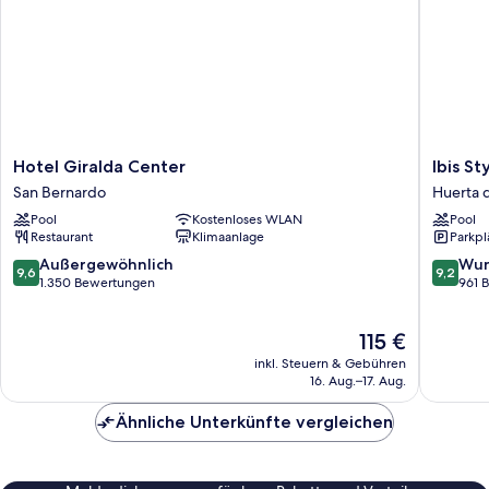
Hotel
Ibis
Hotel Giralda Center
Ibis St
Giralda
Styles
San Bernardo
Huerta d
Center
Sevilla
Pool
Kostenloses WLAN
Pool
San
Santa
Restaurant
Klimaanlage
Parkpl
Bernardo
Justa
Huerta
9.6
9.2
Außergewöhnlich
Wun
9,6
9,2
del
von
von
1.350 Bewertungen
961 
Pilar
10,
10,
Außergewöhnlich,
Wunder
Der
115 €
1.350
961
Preis
Bewertungen
Bewert
inkl. Steuern & Gebühren
beträgt
16. Aug.–17. Aug.
115 €
Ähnliche Unterkünfte vergleichen