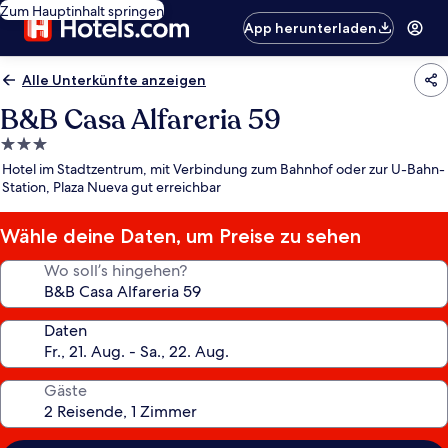
Zum Hauptinhalt springen
App herunterladen
Alle Unterkünfte anzeigen
B&B Casa Alfareria 59
3.0-
Sterne-
Hotel im Stadtzentrum, mit Verbindung zum Bahnhof oder zur U-Bahn-
Unterkunft
Station, Plaza Nueva gut erreichbar
Wähle deine Daten, um Preise zu sehen
Wo soll’s hingehen?
Daten
Gäste