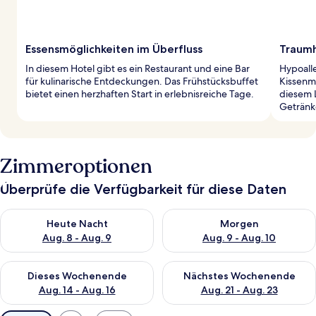
Essensmöglichkeiten im Überfluss
Traumh
In diesem Hotel gibt es ein Restaurant und eine Bar
Hypoall
für kulinarische Entdeckungen. Das Frühstücksbuffet
Kissenm
bietet einen herzhaften Start in erlebnisreiche Tage.
diesem 
Getränk
Zimmeroptionen
Überprüfe die Verfügbarkeit für diese Daten
Überprüfe die Verfügbarkeit für heute Nacht, Aug. 8 - Aug. 9.
Überprüfe die Verfügbarkeit f
Heute Nacht
Morgen
Aug. 8 - Aug. 9
Aug. 9 - Aug. 10
Überprüfe die Verfügbarkeit für dieses Wochenende, Aug. 14 -
Überprüfe die Verfügbarkeit f
Dieses Wochenende
Nächstes Wochenende
Aug. 14 - Aug. 16
Aug. 21 - Aug. 23