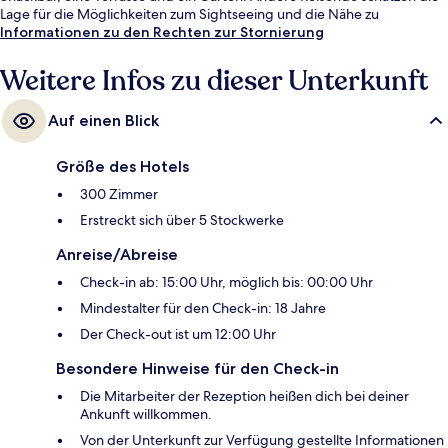
Lage für die Möglichkeiten zum Sightseeing und die Nähe zu
öffentlichen Verkehrsmitteln: Die Straßenbahnhaltestelle
Informationen zu den Rechten zur Stornierung
Dommayergasse ist 4 und die U-Bahn-Station Hietzing ist 6
Gehminuten entfernt.
Weitere Infos zu dieser Unterkunft
Auf einen Blick
Größe des Hotels
300 Zimmer
Erstreckt sich über 5 Stockwerke
Anreise/Abreise
Check-in ab: 15:00 Uhr, möglich bis: 00:00 Uhr
Mindestalter für den Check-in: 18 Jahre
Der Check-out ist um 12:00 Uhr
Besondere Hinweise für den Check-in
Die Mitarbeiter der Rezeption heißen dich bei deiner
Ankunft willkommen.
Von der Unterkunft zur Verfügung gestellte Informationen