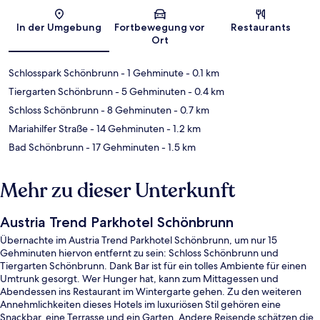
Karte
In der Umgebung
Fortbewegung vor
Restaurants
Ort
Schlosspark Schönbrunn
- 1 Gehminute
- 0.1 km
Tiergarten Schönbrunn
- 5 Gehminuten
- 0.4 km
Schloss Schönbrunn
- 8 Gehminuten
- 0.7 km
Mariahilfer Straße
- 14 Gehminuten
- 1.2 km
Bad Schönbrunn
- 17 Gehminuten
- 1.5 km
Mehr zu dieser Unterkunft
Austria Trend Parkhotel Schönbrunn
Übernachte im Austria Trend Parkhotel Schönbrunn, um nur 15
Gehminuten hiervon entfernt zu sein: Schloss Schönbrunn und
Tiergarten Schönbrunn. Dank Bar ist für ein tolles Ambiente für einen
Umtrunk gesorgt. Wer Hunger hat, kann zum Mittagessen und
Abendessen ins Restaurant im Wintergarte gehen. Zu den weiteren
Annehmlichkeiten dieses Hotels im luxuriösen Stil gehören eine
Snackbar, eine Terrasse und ein Garten. Andere Reisende schätzen die