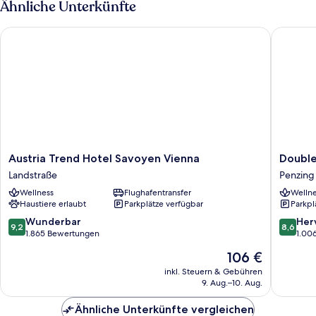
Ähnliche Unterkünfte
Austria Trend Hotel Savoyen Vienna
Doubletr
Austria
Doublet
Austria Trend Hotel Savoyen Vienna
Double
Trend
by
Landstraße
Penzing
Hotel
Hilton
Wellness
Flughafentransfer
Wellne
Savoyen
Vienna
Haustiere erlaubt
Parkplätze verfügbar
Parkpl
Vienna
Schonb
Landstraße
Penzing
9.2
8.6
Wunderbar
Her
9,2
8,6
von
von
1.865 Bewertungen
1.00
10,
10,
Der
106 €
Wunderbar,
Hervorr
Preis
1.865
1.006
inkl. Steuern & Gebühren
beträgt
9. Aug.–10. Aug.
Bewertungen
Bewert
106 €
Ähnliche Unterkünfte vergleichen