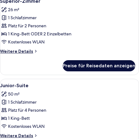
Superior-Zimmer
Fotos
26 m²
für
1 Schlafzimmer
Superior-
Zimmer
Platz für 2 Personen
anzeigen
1 King-Bett ODER 2 Einzelbetten
Kostenloses WLAN
Weitere
Weitere Details
Details
für
Preise für Reisedaten anzeigen
Superior-
Zimmer
Alle
Ein Hotelzimmer mit einem großen Bett
10
Junior-Suite
Fotos
50 m²
für
1 Schlafzimmer
Junior-
Suite
Platz für 4 Personen
anzeigen
1 King-Bett
Kostenloses WLAN
Weitere
Weitere Details