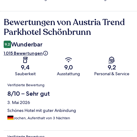
Bewertungen von Austria Trend
Bewertungen
Parkhotel Schönbrunn
Wunderbar
9,2
1.015 Bewertungen
9,4
9,0
9,2
Sauberkeit
Ausstattung
Personal & Service
Bewertungen
Verifizierte Bewertung
8/10 – Sehr gut
3. Mai 2026
Schönes Hotel mit guter Anbindung
Jochen, Aufenthalt von 3 Nächten
Verifizierte Bewertung