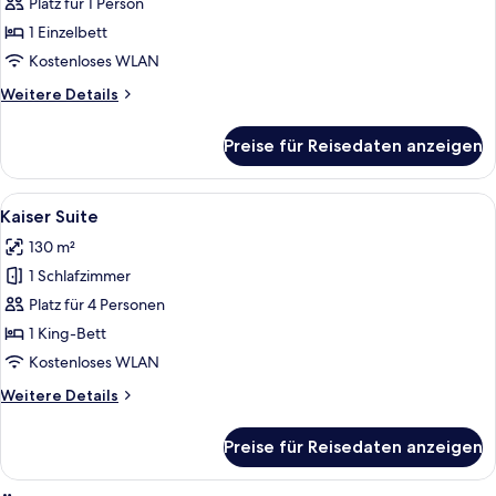
Einzelzimmer
Platz für 1 Person
anzeigen
1 Einzelbett
Kostenloses WLAN
Weitere
Weitere Details
Details
für
Preise für Reisedaten anzeigen
Classic-
Einzelzimmer
Alle
Ein modernes Wohnzimmer mit einer 
31
Kaiser Suite
Fotos
130 m²
für
1 Schlafzimmer
Kaiser
Suite
Platz für 4 Personen
anzeigen
1 King-Bett
Kostenloses WLAN
Weitere
Weitere Details
Details
für
Preise für Reisedaten anzeigen
Kaiser
Suite