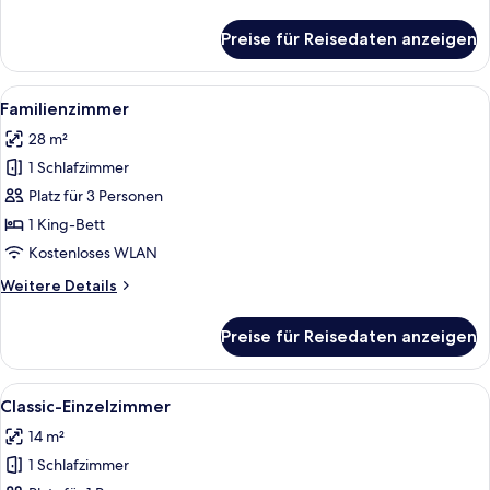
Details
für
Preise für Reisedaten anzeigen
Junior-
Suite
Alle
Ein Hotelzimmer mit einem großen Bet
19
Familienzimmer
Fotos
28 m²
für
1 Schlafzimmer
Familienzimmer
anzeigen
Platz für 3 Personen
1 King-Bett
Kostenloses WLAN
Weitere
Weitere Details
Details
für
Preise für Reisedaten anzeigen
Familienzimmer
Alle
Ein Hotelzimmer mit Bett, Nachttisch u
9
Classic-Einzelzimmer
Fotos
14 m²
für
1 Schlafzimmer
Classic-