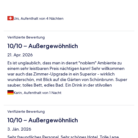
Urs, Aufenthalt von 4 Nächten
Verifizierte Bewertung
10/10 – Außergewöhnlich
21. Apr. 2026
Es ist unglaublich, dass man in derart "noblem" Ambiente zu
einem sehr leistbaren Preis nächtigen kann! Sehr willkommen
war auch das Zimmer-Upgrade in ein Superior - wirklich
wunderschön, mit Blick auf die Gärten von Schönbrunn. Super
sauber, tolles Bett, edles Bad. Ein Drink in der stilvollen
Gloriette-Bar war dann noch das i-Tüpferl für einen wirklich
Karin, Aufenthalt von 1 Nacht
schönen Abend! Wir kommen wieder!
Verifizierte Bewertung
10/10 – Außergewöhnlich
3. Jän. 2026
Sehr freundliches Personal. Sehr schönes Hotel. Tolle Lage.