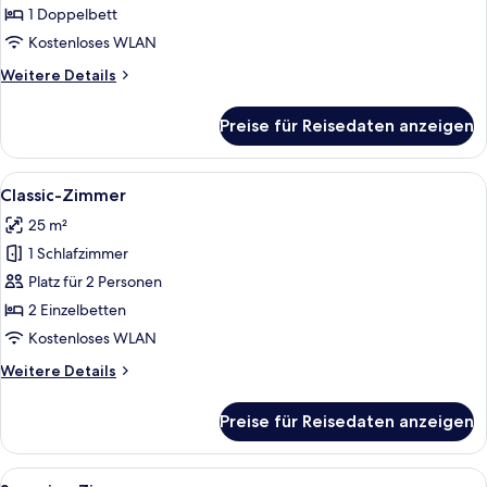
1 Doppelbett
Kostenloses WLAN
Weitere
Weitere Details
Details
für
Preise für Reisedaten anzeigen
Suite
Alle
Ein Hotelzimmer mit zwei Betten, eine
15
Classic-Zimmer
Fotos
25 m²
für
1 Schlafzimmer
Classic-
Zimmer
Platz für 2 Personen
anzeigen
2 Einzelbetten
Kostenloses WLAN
Weitere
Weitere Details
Details
für
Preise für Reisedaten anzeigen
Classic-
Zimmer
Alle
Ein Hotelzimmer mit einem großen Bet
12