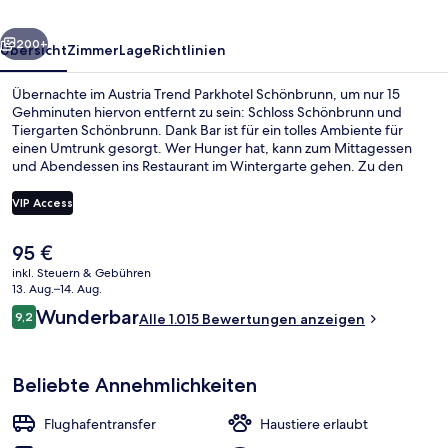
rück
Weiter
200+
Übersicht
Zimmer
Lage
Richtlinien
Übernachte im Austria Trend Parkhotel Schönbrunn, um nur 15
Gehminuten hiervon entfernt zu sein: Schloss Schönbrunn und
Tiergarten Schönbrunn. Dank Bar ist für ein tolles Ambiente für
einen Umtrunk gesorgt. Wer Hunger hat, kann zum Mittagessen
und Abendessen ins Restaurant im Wintergarte gehen. Zu den
weiteren Annehmlichkeiten dieses Hotels im luxuriösen Stil gehören
eine Snackbar, eine Terrasse und ein Garten. Andere Reisende
VIP Access
schätzen die Lage für die Möglichkeiten zum Sightseeing und die
Nähe zu öffentlichen Verkehrsmitteln: Die Straßenbahnhaltestelle
Der
95 €
Dommayergasse ist 4 und die U-Bahn-Station Hietzing ist 6
Außenbereich
aktuelle
Gehminuten entfernt.
inkl. Steuern & Gebühren
Preis
13. Aug.–14. Aug.
beträgt
Bewertungen
Wunderbar
9,2
Alle 1.015 Bewertungen anzeigen
95 €.
9,2 von 10.
Beliebte Annehmlichkeiten
Flughafentransfer
Haustiere erlaubt