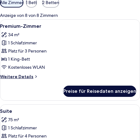
Verfügbare
Alle Zimmer
1 Bett
2 Betten
Filter
für
Anzeige von 8 von 8 Zimmern
Zimmer
Alle
Ein ordentlich bezogenes Bett mit we
24
Premium-Zimmer
Fotos
34 m²
für
1 Schlafzimmer
Premium-
Zimmer
Platz für 3 Personen
anzeigen
1 King-Bett
Kostenloses WLAN
Weitere
Weitere Details
Details
für
Preise für Reisedaten anzeigen
Premium-
Zimmer
Alle
Ein Hotelzimmer mit einem großen Bet
29
Suite
Fotos
75 m²
für
1 Schlafzimmer
Suite
anzeigen
Platz für 4 Personen