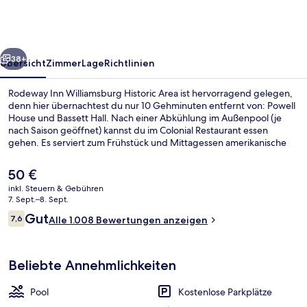
Historic
Area
rück
Weiter
38+
Übersicht
Zimmer
Lage
Richtlinien
Rodeway Inn Williamsburg Historic Area ist hervorragend gelegen,
denn hier übernachtest du nur 10 Gehminuten entfernt von: Powell
House und Bassett Hall. Nach einer Abkühlung im Außenpool (je
nach Saison geöffnet) kannst du im Colonial Restaurant essen
gehen. Es serviert zum Frühstück und Mittagessen amerikanische
Küche. Du kannst dich auf eine Terrasse und einen Garten freuen.
Die Zimmer sind mit Kühlschränken und Mikrowellen versehen.
Der
50 €
Andere Reisende lieben den Pool und das hilfsbereite Personal.
aktuelle
inkl. Steuern & Gebühren
Preis
7. Sept.–8. Sept.
Außenbereich
beträgt
Bewertungen
Gut
7,6
Alle 1.008 Bewertungen anzeigen
50 €.
7,6 von 10.
Beliebte Annehmlichkeiten
Pool
Kostenlose Parkplätze