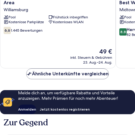
Inn
Anne
Area
Best W
by
Hotel,
Williamsburg
Midtown
Wyndham
SureSta
Williamsburg
Pool
Frühstück inbegriffen
Collecti
Pool
Kostenlose Parkplätze
Kostenloses WLAN
Kosten
Historic
by
Area
Best
6.6
8.8
Her
6,6
1.445 Bewertungen
8,8
Williamsburg
Western
von
von
82 B
Midtow
10,
10,
William
1.445
Hervorr
Der
49 €
Bewertungen
82
Preis
Bewert
inkl. Steuern & Gebühren
beträgt
23. Aug.–24. Aug.
49 €
Ähnliche Unterkünfte vergleichen
Melde dich an, um verfügbare Rabatte und Vorteile
anzuzeigen. Mehr Prämien für noch mehr Abenteuer!
Anmelden
Jetzt kostenlos registrieren
Zur Gegend