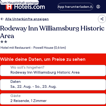
Zum Hauptinhalt springen
App herunterladen
Alle Unterkünfte anzeigen
Rodeway Inn Williamsburg Historic
Area
2.0-
Sterne-
Hotel mit Restaurant - Powell House (0,6 km)
Unterkunft
Wähle deine Daten, um Preise zu sehen
Wo soll’s hingehen?
Daten
Gäste