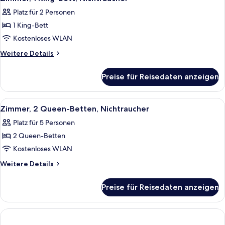
Fotos
Platz für 2 Personen
für
1 King-Bett
Zimmer,
1 King-
Kostenloses WLAN
Bett,
Weitere
Weitere Details
Nichtraucher
Details
für
anzeigen
Preise für Reisedaten anzeigen
Zimmer,
1 King-
Bett,
Alle
Ein Hotelzimmer mit zwei Betten, jede
3
Nichtraucher
Zimmer, 2 Queen-Betten, Nichtraucher
Fotos
Platz für 5 Personen
für
2 Queen-Betten
Zimmer,
2 Queen-
Kostenloses WLAN
Betten,
Weitere
Weitere Details
Nichtraucher
Details
für
anzeigen
Preise für Reisedaten anzeigen
Zimmer,
2 Queen-
Betten,
Nichtraucher