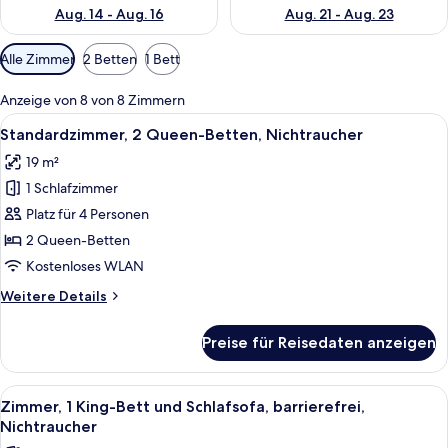
Aug. 14 - Aug. 16
Aug. 21 - Aug. 23
Verfügbare
Alle Zimmer
2 Betten
1 Bett
Filter
für
Anzeige von 8 von 8 Zimmern
Zimmer
Alle
Ein Hotelzimmer mit zwei Betten, ein
4
Standardzimmer, 2 Queen-Betten, Nichtraucher
Fotos
19 m²
für
1 Schlafzimmer
Standardzimmer,
2 Queen-
Platz für 4 Personen
Betten,
2 Queen-Betten
Nichtraucher
Kostenloses WLAN
anzeigen
Weitere
Weitere Details
Details
für
Preise für Reisedaten anzeigen
Standardzimmer,
2 Queen-
Betten,
Alle
Ein Hotelzimmer mit einem großen Bet
5
Nichtraucher
Zimmer, 1 King-Bett und Schlafsofa, barrierefrei,
Fotos
Nichtraucher
für