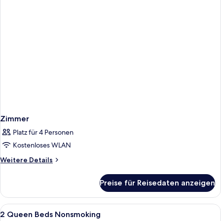
Zimmer
Platz für 4 Personen
Kostenloses WLAN
Weitere
Weitere Details
Details
für
Preise für Reisedaten anzeigen
Zimmer
Alle
Hochwertige Bettwaren, Schreibtisch, 
4
2 Queen Beds Nonsmoking
Fotos