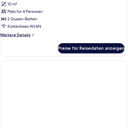
10 m²
für
Platz für 4 Personen
2
Queen
2 Queen-Betten
Beds
Kostenloses WLAN
Nonsmoking
Weitere
Weitere Details
anzeigen
Details
für
Preise für Reisedaten anzeigen
2
Queen
Beds
Nonsmoking