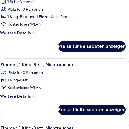
1 Schlafzimmer
Zimmer,
Platz für 3 Personen
1 King-
1 King-Bett und 1 Einzel-Schlafsofa
Bett
und
Kostenloses WLAN
Schlafsofa,
Weitere
Weitere Details
barrierefrei,
Details
für
Nichtraucher
Preise für Reisedaten anzeigen
Zimmer,
anzeigen
1 King-
Bett
Alle
Ein Hotelzimmer mit einem großen Bet
3
und
Zimmer, 1 King-Bett, Nichtraucher
Fotos
Schlafsofa,
Platz für 3 Personen
barrierefrei,
für
Nichtraucher
1 King-Bett
Zimmer,
1 King-
Kostenloses WLAN
Bett,
Weitere
Weitere Details
Nichtraucher
Details
für
anzeigen
Preise für Reisedaten anzeigen
Zimmer,
1 King-
Bett,
Alle
Ein Hotelzimmer mit Bett, Holzschrank,
4
Nichtraucher
Zimmer, 1 King-Bett, Nichtraucher