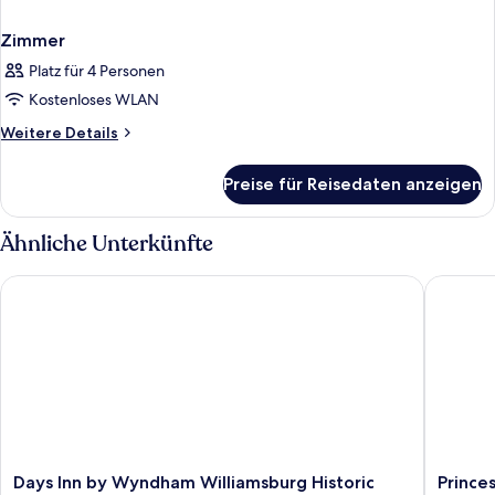
Zimmer
Platz für 4 Personen
Kostenloses WLAN
Weitere
Weitere Details
Details
für
Preise für Reisedaten anzeigen
Zimmer
Ähnliche Unterkünfte
Days Inn by Wyndham Williamsburg Historic Area
Princess
Days
Princess
Days Inn by Wyndham Williamsburg Historic
Prince