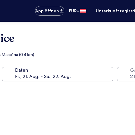
•
App öffnen
EUR
Unterkunft registr
ice
m Masséna (0,4 km)
Daten
G