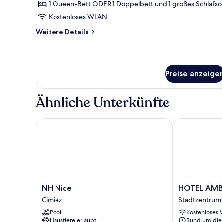
with
1 Queen-Bett ODER 1 Doppelbett und 1 großes Schlafso
terrace
Kostenloses WLAN
anzeigen
Weitere
Weitere Details
Details
für
Junior
Suite
Preise anzeige
with
terrace
Ähnliche Unterkünfte
NH Nice
HOTEL AMBA
NH
HOTEL
NH Nice
HOTEL AMB
Nice
AMBASSADO
Cimiez
Stadtzentrum 
Cimiez
NICE
Pool
Kostenloses
Stadtzentrum
Haustiere erlaubt
Rund um die