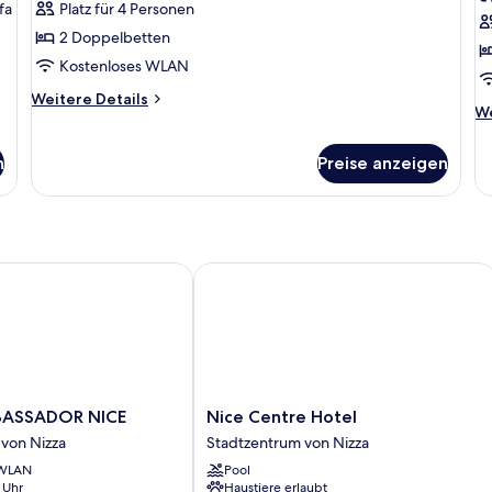
a
fa
Platz für 4 Personen
2 Doppelbetten
Kostenloses WLAN
Weitere
Weitere Details
We
We
Details
De
für
fü
Familienzimmer
n
Preise anzeigen
Z
„H
SSADOR NICE
Nice Centre Hotel
Nice
ASSADOR NICE
Nice Centre Hotel
R
Centre
von Nizza
Stadtzentrum von Nizza
Hotel
 WLAN
Pool
Stadtzentrum
 Uhr
Haustiere erlaubt