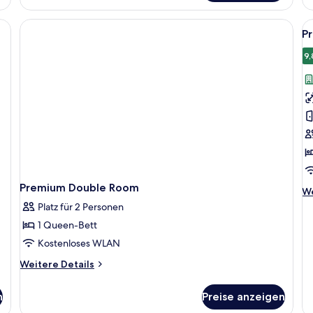
Zimmer,
Terrasse
Al
P
F
f
9,
P
D
a
Premium Double Room
We
We
De
Platz für 2 Personen
fü
1 Queen-Bett
Pr
Do
Kostenloses WLAN
Weitere
Weitere Details
Details
für
n
Preise anzeigen
Premium