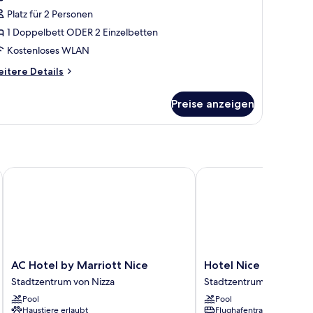
nzeigen
Platz für 2 Personen
1 Doppelbett ODER 2 Einzelbetten
Kostenloses WLAN
itere
itere Details
tails
r
Preise anzeigen
immer
armony“
AC Hotel by Marriott Nice
Hotel Nice Riviera
AC
Hotel
AC Hotel by Marriott Nice
Hotel Nice Riviera
Hotel
Nice
Stadtzentrum von Nizza
Stadtzentrum von Nizza
by
Riviera
Pool
Pool
Marriott
Stadtzentrum
Haustiere erlaubt
Flughafentransfer