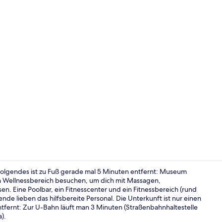
Außenberei
Folgendes ist zu Fuß gerade mal 5 Minuten entfernt: Museum
n Wellnessbereich besuchen, um dich mit Massagen,
. Eine Poolbar, ein Fitnesscenter und ein Fitnessbereich (rund
Behandlungs
nde lieben das hilfsbereite Personal. Die Unterkunft ist nur einen
tfernt: Zur U-Bahn läuft man 3 Minuten (Straßenbahnhaltestelle
).