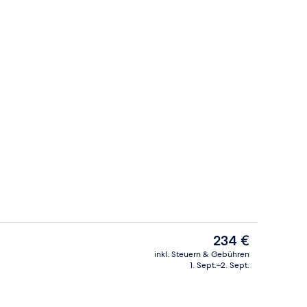
ch
Sehenswürdigkeit
Der
234 €
aktuelle
inkl. Steuern & Gebühren
Preis
1. Sept.–2. Sept.
räume für Paare, Whirlpool, Dampfbad, Türkisches Bad/Hamam
Außenbereich
beträgt
234 €.