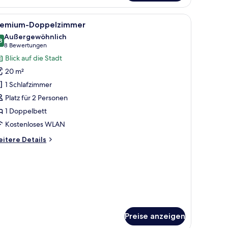
le
Ein Hotelzimmer mit Bett, Schreibtisch, Stuhl,
3
remium-Doppelzimmer
otos
Außergewöhnlich
ür
8
9,8 von 10
(8
8 Bewertungen
remium-
Bewertungen)
Blick auf die Stadt
oppelzimmer
20 m²
nzeigen
1 Schlafzimmer
Platz für 2 Personen
1 Doppelbett
Kostenloses WLAN
itere
itere Details
tails
r
emium-
ppelzimmer
Preise anzeigen