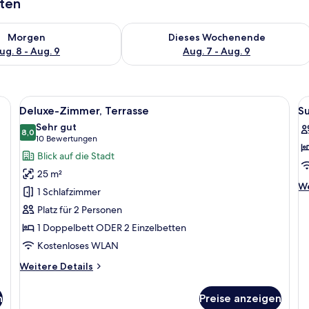
aten
 - Aug. 8.
 Verfügbarkeit für morgen, Aug. 8 - Aug. 9.
Überprüfe die Verfügbarkeit für dies
Morgen
Dieses Wochenende
ug. 8 - Aug. 9
Aug. 7 - Aug. 9
, zwei Stühlen, einem kleinen Tisch mit einer Vase, einer Lampe und einem K
Alle
Ein Doppelbett mit einem gesteppten K
Al
14
Deluxe-Zimmer, Terrasse
Su
Fotos
F
Sehr gut
für
8,0
f
8,0 von 10
(10
10 Bewertungen
Deluxe-
S
Bewertungen)
Blick auf die Stadt
Zimmer,
a
25 m²
Terrasse
We
We
1 Schlafzimmer
anzeigen
De
Platz für 2 Personen
fü
Su
1 Doppelbett ODER 2 Einzelbetten
Kostenloses WLAN
Weitere
Weitere Details
Details
für
n
Preise anzeigen
Deluxe-