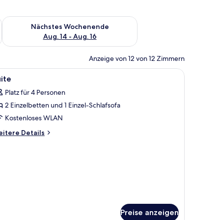
es Wochenende, Aug. 7 - Aug. 9.
Überprüfe die Verfügbarkeit für nächstes Wochenende, Aug. 1
Nächstes Wochenende
Aug. 14 - Aug. 16
Anzeige von 12 von 12 Zimmern
leiderschrank.
opfteil, zwei Nachttische mit Lampen, ein großer Spiegel und ein blauer Ses
le
Wohnbereich | Smart-TV
3
ite
otos
Platz für 4 Personen
ür
2 Einzelbetten und 1 Einzel-Schlafsofa
uite
nzeigen
Kostenloses WLAN
itere
itere Details
tails
r
ite
Preise anzeigen