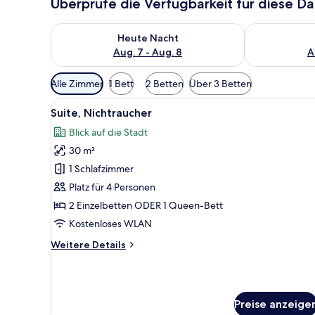
Überprüfe die Verfügbarkeit für diese D
Überprüfe die Verfügbarkeit für heute Nacht, Aug. 7
Überprüfe die
Heute Nacht
Aug. 7 - Aug. 8
A
Verfügbare
Alle Zimmer
1 Bett
2 Betten
Über 3 Betten
Filter
Alle
Ein Hotelzimmer mit einem Bett
für
5
Suite, Nichtraucher
Fotos
Zimmer
Blick auf die Stadt
für
30 m²
Suite,
Nichtraucher
1 Schlafzimmer
anzeigen
Platz für 4 Personen
2 Einzelbetten ODER 1 Queen-Bett
Kostenloses WLAN
Weitere
Weitere Details
Details
für
Suite,
Nichtraucher
Preise anzeige