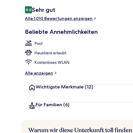
Bewertungen
Sehr gut
8,0
8,0 von 10.
Alle 1.010 Bewertungen anzeigen
Innenbereic
Beliebte Annehmlichkeiten
Pool
Haustiere erlaubt
Kostenloses WLAN
Alle anzeigen
Wichtigste Merkmale
(12)
Für Familien
(6)
Warum wir diese Unterkunft toll finden