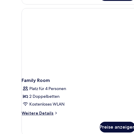
Family Room
Platz für 4 Personen
2 Doppelbetten
Kostenloses WLAN
Weitere
Weitere Details
Details
für
Preise anzeige
Family