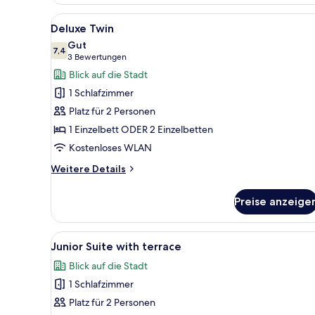
Room
Alle
Ein Hotelzimmer mit zwei Bett
1
Deluxe Twin
Fotos
Gut
für
7,4
7,4 von 10
(3
3 Bewertungen
Deluxe
Bewertungen)
Blick auf die Stadt
Twin
1 Schlafzimmer
anzeigen
Platz für 2 Personen
1 Einzelbett ODER 2 Einzelbetten
Kostenloses WLAN
Weitere
Weitere Details
Details
für
Preise anzeige
Deluxe
Twin
Alle
Ein Hotelzimmer mit einem Bett
5
Junior Suite with terrace
Fotos
Blick auf die Stadt
für
1 Schlafzimmer
Junior
Suite
Platz für 2 Personen