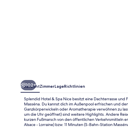
Nice
102+
Übersicht
Zimmer
Lage
Richtlinien
Splendid Hotel & Spa Nice besitzt eine Dachterrasse und 
Masséna. Du kannst dich im Außenpool erfrischen und de
Ganzkörperwickeln oder Aromatherapie verwöhnen zu lassen
um die Uhr geöffnet) sind weitere Highlights. Andere Reise
kurzen Fußmarsch von den öffentlichen Verkehrsmitteln en
Alsace - Lorraine) bzw. 11 Minuten (S-Bahn-Station Masséna