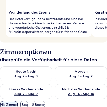
Wunderland des Essens
Kurati
Das Hotel verfügt über 4 Restaurants und eine Bar,
In Badem
die verschiedene Geschmäcker bedienen. Vegane
individu
und vegetarische Optionen, einschließlich
dieses H
Frühstücksspezialitäten, sorgen für zufriedene Gäste.
Zimmeroptionen
Überprüfe die Verfügbarkeit für diese Daten
Überprüfe die Verfügbarkeit für heute Nacht, Aug. 7 - Aug. 8.
Überprüfe die Verfügbarkeit f
Heute Nacht
Morgen
Aug. 7 - Aug. 8
Aug. 8 - Aug. 9
Überprüfe die Verfügbarkeit für dieses Wochenende, Aug. 7 - 
Überprüfe die Verfügbarkeit f
Dieses Wochenende
Nächstes Wochenende
Aug. 7 - Aug. 9
Aug. 14 - Aug. 16
Verfügbare
Alle Zimmer
1 Bett
2 Betten