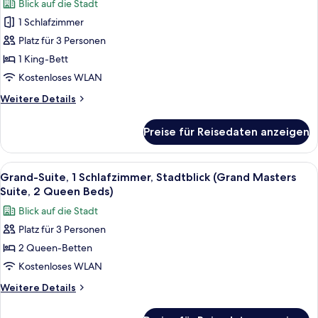
Blick auf die Stadt
für
1 Schlafzimmer
Grand-
Suite,
Platz für 3 Personen
1
1 King-Bett
Schlafzimmer,
Kostenloses WLAN
Stadtblick
Weitere
Weitere Details
anzeigen
Details
für
Preise für Reisedaten anzeigen
Grand-
Suite,
1
Alle
Ein Hotelzimmer mit zwei Betten, eine
2
Schlafzimmer,
Grand-Suite, 1 Schlafzimmer, Stadtblick (Grand Masters
Fotos
Stadtblick
Suite, 2 Queen Beds)
für
Blick auf die Stadt
Grand-
Platz für 3 Personen
Suite,
2 Queen-Betten
1
Schlafzimmer,
Kostenloses WLAN
Stadtblick
Weitere
Weitere Details
(Grand
Details
für
Masters