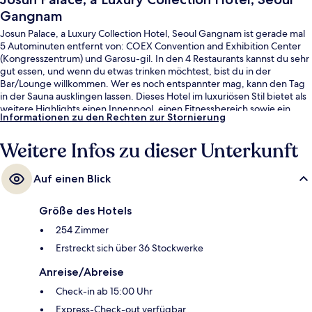
Gangnam
Josun Palace, a Luxury Collection Hotel, Seoul Gangnam ist gerade mal
5 Autominuten entfernt von: COEX Convention and Exhibition Center
(Kongresszentrum) und Garosu-gil. In den 4 Restaurants kannst du sehr
gut essen, und wenn du etwas trinken möchtest, bist du in der
Bar/Lounge willkommen. Wer es noch entspannter mag, kann den Tag
in der Sauna ausklingen lassen. Dieses Hotel im luxuriösen Stil bietet als
weitere Highlights einen Innenpool, einen Fitnessbereich sowie ein
Informationen zu den Rechten zur Stornierung
Kinderbecken. Andere Reisende lieben das hilfsbereite Personal. Die
öffentlichen Verkehrsmittel sind nur einen kurzen Fußmarsch entfernt:
Weitere Infos zu dieser Unterkunft
Zur Station Yeoksam sind es 6 Minuten und zur Station Seolleung 8
Minuten.
Auf einen Blick
Größe des Hotels
254 Zimmer
Erstreckt sich über 36 Stockwerke
Anreise/Abreise
Check-in ab 15:00 Uhr
Express-Check-out verfügbar