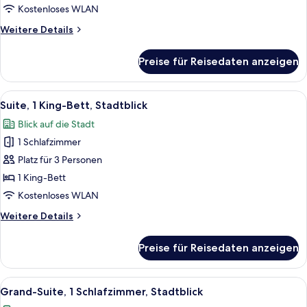
Stadtblick
Kostenloses WLAN
(State)
Weitere
Weitere Details
anzeigen
Details
für
Preise für Reisedaten anzeigen
Zimmer,
1 King-
Bett,
Alle
Ein modernes Hotelzimmer mit einem g
2
Stadtblick
Suite, 1 King-Bett, Stadtblick
Fotos
(State)
Blick auf die Stadt
für
1 Schlafzimmer
Suite,
1 King-
Platz für 3 Personen
Bett,
1 King-Bett
Stadtblick
Kostenloses WLAN
anzeigen
Weitere
Weitere Details
Details
für
Preise für Reisedaten anzeigen
Suite,
1 King-
Bett,
Alle
Ein modernes Wohnzimmer mit einer C
2
Stadtblick
Grand-Suite, 1 Schlafzimmer, Stadtblick
Fotos