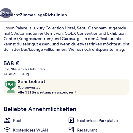
Hotel,
rück
Weiter
Seoul
73+
Übersicht
Zimmer
Lage
Richtlinien
Gangnam
Josun Palace, a Luxury Collection Hotel, Seoul Gangnam ist gerade
mal 5 Autominuten entfernt von: COEX Convention and Exhibition
Center (Kongresszentrum) und Garosu-gil. In den 4 Restaurants
kannst du sehr gut essen, und wenn du etwas trinken möchtest, bist
du in der Bar/Lounge willkommen. Wer es noch entspannter mag,
kann den Tag in der Sauna ausklingen lassen. Dieses Hotel im
luxuriösen Stil bietet als weitere Highlights einen Innenpool, einen
Der
568 €
Fitnessbereich sowie ein Kinderbecken. Andere Reisende lieben
aktuelle
inkl. Steuern & Gebühren
das hilfsbereite Personal. Die öffentlichen Verkehrsmittel sind nur
Preis
10. Aug.–11. Aug.
einen kurzen Fußmarsch entfernt: Zur Station Yeoksam sind es 6
Innenpool
beträgt
Bewertungen
9,4
Minuten und zur Station Seolleung 8 Minuten.
Sehr beliebt
568 €.
T
von
Top bewertet
o
Alle 521 Bewertungen anzeigen
10,
p
Sehr
beliebt
Beliebte Annehmlichkeiten
b
e
w
Pool
Kostenlose Parkplätze
e
r
Kostenloses WLAN
Restaurant