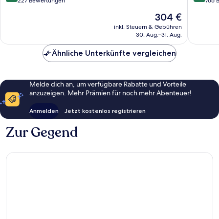
gu
von
von
227 Bewertungen
766 
10,
10,
Der
304 €
Außergewöhnlich,
Wunder
Preis
227
766
inkl. Steuern & Gebühren
beträgt
30. Aug.–31. Aug.
Bewertungen
Bewert
304 €
Ähnliche Unterkünfte vergleichen
Melde dich an, um verfügbare Rabatte und Vorteile
anzuzeigen. Mehr Prämien für noch mehr Abenteuer!
Anmelden
Jetzt kostenlos registrieren
Zur Gegend