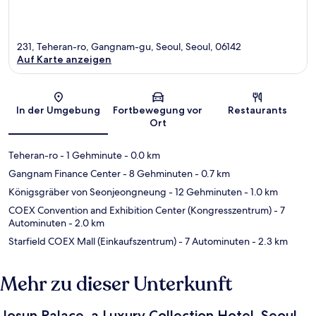
231, Teheran-ro, Gangnam-gu, Seoul, Seoul, 06142
Auf Karte anzeigen
Karte
In der Umgebung
Fortbewegung vor
Restaurants
Ort
Teheran-ro
- 1 Gehminute
- 0.0 km
Gangnam Finance Center
- 8 Gehminuten
- 0.7 km
Königsgräber von Seonjeongneung
- 12 Gehminuten
- 1.0 km
COEX Convention and Exhibition Center (Kongresszentrum)
- 7
Autominuten
- 2.0 km
Starfield COEX Mall (Einkaufszentrum)
- 7 Autominuten
- 2.3 km
Mehr zu dieser Unterkunft
Josun Palace, a Luxury Collection Hotel, Seoul