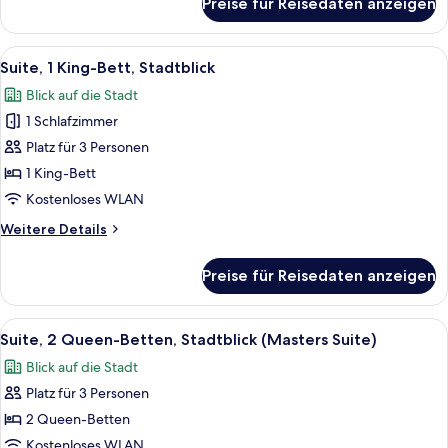
Preise für Reisedaten anzeigen
Grand-
Suite,
Suite,
2
1
Alle
Ein modernes Hotelzimmer mit einer g
2
Queen
Schlafzimmer,
Suite, 1 King-Bett, Stadtblick
Fotos
Stadtblick
Beds)
Blick auf die Stadt
(Grand
für
anzeigen
Masters
1 Schlafzimmer
Suite,
Suite,
1 King-
Platz für 3 Personen
2
Bett,
Queen
1 King-Bett
Beds)
Stadtblick
Kostenloses WLAN
anzeigen
Weitere
Weitere Details
Details
für
Preise für Reisedaten anzeigen
Suite,
1 King-
Bett,
Alle
Ein modernes Hotelzimmer mit zwei Bet
2
Stadtblick
Suite, 2 Queen-Betten, Stadtblick (Masters Suite)
Fotos
Blick auf die Stadt
für
Platz für 3 Personen
Suite,
2 Queen-
2 Queen-Betten
Betten,
Kostenloses WLAN