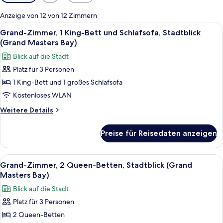
Filter
für
Anzeige von 12 von 12 Zimmern
Zimmer
Alle
Ein modernes Hotelzimmer mit einem gr
2
Grand-Zimmer, 1 King-Bett und Schlafsofa, Stadtblick
Fotos
(Grand Masters Bay)
für
Blick auf die Stadt
Grand-
Platz für 3 Personen
Zimmer,
1 King-Bett und 1 großes Schlafsofa
1 King-
Bett
Kostenloses WLAN
und
Weitere
Weitere Details
Schlafsofa,
Details
für
Stadtblick
Preise für Reisedaten anzeigen
Grand-
(Grand
Zimmer,
Masters
1 King-
Alle
Ein Hotelzimmer mit zwei Betten, eine
2
Bay)
Bett
Grand-Zimmer, 2 Queen-Betten, Stadtblick (Grand
Fotos
und
anzeigen
Masters Bay)
Schlafsofa,
für
Blick auf die Stadt
Stadtblick
Grand-
(Grand
Platz für 3 Personen
Zimmer,
Masters
2 Queen-Betten
2 Queen-
Bay)