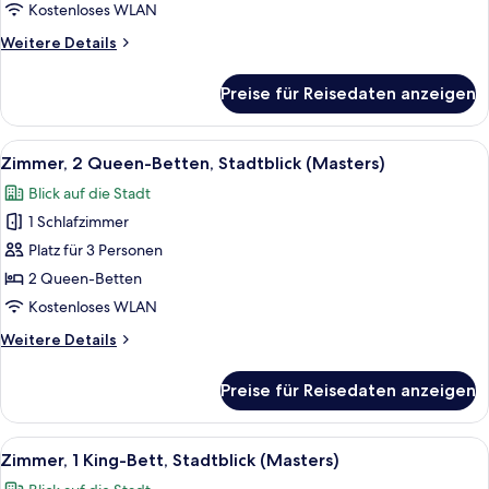
Betten,
Kostenloses WLAN
Stadtblick
Weitere
Weitere Details
(Grand
Details
für
Masters
Preise für Reisedaten anzeigen
Grand-
Bay)
Zimmer,
anzeigen
2 Queen-
Alle
Ein Hotelzimmer mit zwei Betten, eine
2
Betten,
Zimmer, 2 Queen-Betten, Stadtblick (Masters)
Fotos
Stadtblick
Blick auf die Stadt
(Grand
für
Masters
1 Schlafzimmer
Zimmer,
Bay)
2 Queen-
Platz für 3 Personen
Betten,
2 Queen-Betten
Stadtblick
Kostenloses WLAN
(Masters)
Weitere
Weitere Details
anzeigen
Details
für
Preise für Reisedaten anzeigen
Zimmer,
2 Queen-
Betten,
Alle
Ein modernes Hotelzimmer mit einem gr
2
Stadtblick
Zimmer, 1 King-Bett, Stadtblick (Masters)
Fotos
(Masters)