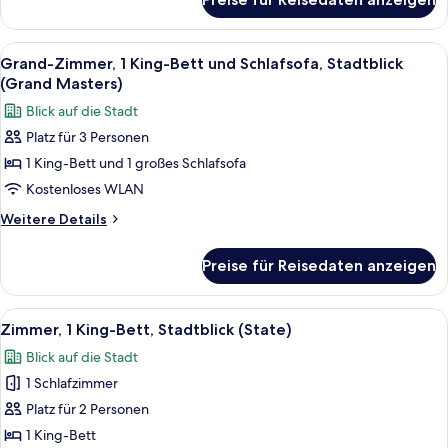
Grand-
anzeigen
Zimmer,
2 Queen-
Alle
Ein Hotelzimmer mit einem großen Bett,
2
Betten,
Grand-Zimmer, 1 King-Bett und Schlafsofa, Stadtblick
Fotos
Stadtblick
(Grand Masters)
(Grand
für
Blick auf die Stadt
Masters)
Grand-
Platz für 3 Personen
Zimmer,
1 King-Bett und 1 großes Schlafsofa
1 King-
Bett
Kostenloses WLAN
und
Weitere
Weitere Details
Schlafsofa,
Details
für
Stadtblick
Preise für Reisedaten anzeigen
Grand-
(Grand
Zimmer,
Masters)
1 King-
Alle
Ein modernes Hotelzimmer mit einem gr
2
anzeigen
Bett
Zimmer, 1 King-Bett, Stadtblick (State)
Fotos
und
Blick auf die Stadt
Schlafsofa,
für
Stadtblick
1 Schlafzimmer
Zimmer,
(Grand
1 King-
Platz für 2 Personen
Masters)
Bett,
1 King-Bett