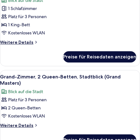
Blick auf die Stadt
für
1 Schlafzimmer
Zimmer,
1 King-
Platz für 3 Personen
Bett,
1 King-Bett
Stadtblick
Kostenloses WLAN
(Masters)
Weitere
Weitere Details
anzeigen
Details
für
Preise für Reisedaten anzeigen
Zimmer,
1 King-
Bett,
Alle
Ein Hotelzimmer mit zwei Betten, eine
2
Stadtblick
Grand-Zimmer, 2 Queen-Betten, Stadtblick (Grand
Fotos
(Masters)
Masters)
für
Blick auf die Stadt
Grand-
Platz für 3 Personen
Zimmer,
2 Queen-Betten
2 Queen-
Betten,
Kostenloses WLAN
Stadtblick
Weitere
Weitere Details
(Grand
Details
für
Masters)
Preise für Reisedaten anzeigen