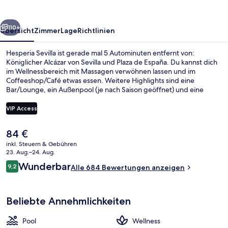
rück
Weiter
110+
Übersicht
Zimmer
Lage
Richtlinien
Hesperia Sevilla ist gerade mal 5 Autominuten entfernt von:
Königlicher Alcázar von Sevilla und Plaza de España. Du kannst dich
im Wellnessbereich mit Massagen verwöhnen lassen und im
Coffeeshop/Café etwas essen. Weitere Highlights sind eine
Bar/Lounge, ein Außenpool (je nach Saison geöffnet) und eine
Terrasse. Andere Reisende haben viel Gutes über das hilfsbereite
Personal zu berichten. Die öffentlichen Verkehrsmittel sind nur
VIP Access
einen kurzen Fußmarsch entfernt: Zur Gran Plaza sind es 11 Minuten
und zur Straßenbahnhaltestelle San Bernardo 13 Minuten.
Der
84 €
Sauna, Whirlpool, Dampfbad, Mass
aktuelle
inkl. Steuern & Gebühren
Preis
23. Aug.–24. Aug.
beträgt
Bewertungen
Wunderbar
9,2
Alle 684 Bewertungen anzeigen
84 €.
9,2 von 10.
Beliebte Annehmlichkeiten
Pool
Wellness