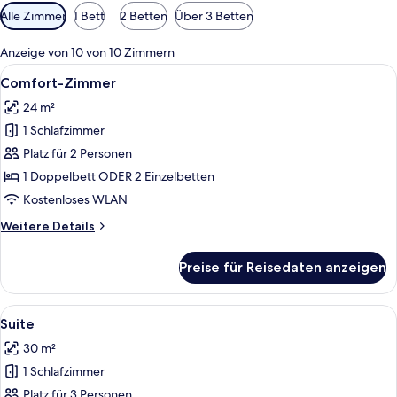
Verfügbare
Alle Zimmer
1 Bett
2 Betten
Über 3 Betten
Filter
für
Anzeige von 10 von 10 Zimmern
Zimmer
Alle
Ein Hotelzimmer mit Bett, Schreibtisch
6
Comfort-Zimmer
Fotos
24 m²
für
1 Schlafzimmer
Comfort-
Zimmer
Platz für 2 Personen
anzeigen
1 Doppelbett ODER 2 Einzelbetten
Kostenloses WLAN
Weitere
Weitere Details
Details
für
Preise für Reisedaten anzeigen
Comfort-
Zimmer
Alle
Ein modernes Hotelzimmer mit einem g
7
Suite
Fotos
30 m²
für
1 Schlafzimmer
Suite
anzeigen
Platz für 3 Personen