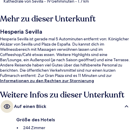
Kathedrale von Sevilla
- 19 Gehminuten
- 1.7 km
Mehr zu dieser Unterkunft
Hesperia Sevilla
Hesperia Sevilla ist gerade mal 5 Autominuten entfernt von: Königlicher
Alcázar von Sevilla und Plaza de España. Du kannst dich im
Wellnessbereich mit Massagen verwöhnen lassen und im
Coffeeshop/Café etwas essen. Weitere Highlights sind eine
Bar/Lounge, ein Außenpool (je nach Saison geöffnet) und eine Terrasse.
Andere Reisende haben viel Gutes über das hilfsbereite Personal zu
berichten. Die öffentlichen Verkehrsmittel sind nur einen kurzen
Fußmarsch entfernt: Zur Gran Plaza sind es 11 Minuten und zur
Straßenbahnhaltestelle San Bernardo 13 Minuten.
Informationen zu den Rechten zur Stornierung
Weitere Infos zu dieser Unterkunft
Auf einen Blick
Größe des Hotels
244 Zimmer