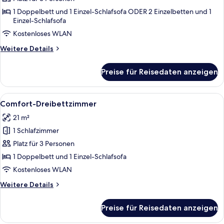
1 Doppelbett und 1 Einzel-Schlafsofa ODER 2 Einzelbetten und 1
Einzel-Schlafsofa
Kostenloses WLAN
Weitere
Weitere Details
Details
für
Preise für Reisedaten anzeigen
Suite
Alle
Ein Hotelzimmer mit einem Bett, eine
5
Comfort-Dreibettzimmer
Fotos
21 m²
für
1 Schlafzimmer
Comfort-
Dreibettzimmer
Platz für 3 Personen
anzeigen
1 Doppelbett und 1 Einzel-Schlafsofa
Kostenloses WLAN
Weitere
Weitere Details
Details
für
Preise für Reisedaten anzeigen
Comfort-
Dreibettzimmer