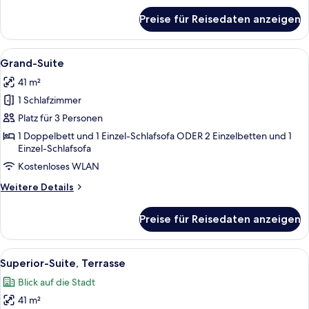
für
Preise für Reisedaten anzeigen
Familienzimmer,
2 Schlafzimmer
Alle
Grand-Suite | Hochwertige Bettwaren
5
Grand-Suite
Fotos
41 m²
für
1 Schlafzimmer
Grand-
Suite
Platz für 3 Personen
anzeigen
1 Doppelbett und 1 Einzel-Schlafsofa ODER 2 Einzelbetten und 1
Einzel-Schlafsofa
Kostenloses WLAN
Weitere
Weitere Details
Details
für
Preise für Reisedaten anzeigen
Grand-
Suite
Alle
Ein Hotelzimmer mit einem großen Bett
10
Superior-Suite, Terrasse
Fotos
Blick auf die Stadt
für
41 m²
Superior-