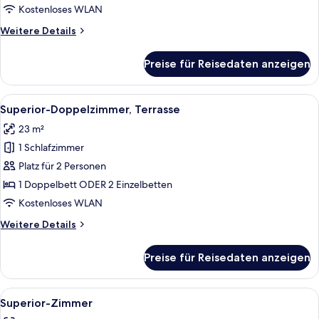
anzeigen
Kostenloses WLAN
Weitere
Weitere Details
Details
für
Preise für Reisedaten anzeigen
Comfort-
Doppelzimmer,
Terrasse,
Alle
Ein Hotelzimmer mit Bett, Sessel, ei
4
Stadtblick
Superior-Doppelzimmer, Terrasse
Fotos
23 m²
für
1 Schlafzimmer
Superior-
Doppelzimmer,
Platz für 2 Personen
Terrasse
1 Doppelbett ODER 2 Einzelbetten
anzeigen
Kostenloses WLAN
Weitere
Weitere Details
Details
für
Preise für Reisedaten anzeigen
Superior-
Doppelzimmer,
Terrasse
Alle
Ein Hotelzimmer mit einem gemusterten
4
Superior-Zimmer
Fotos