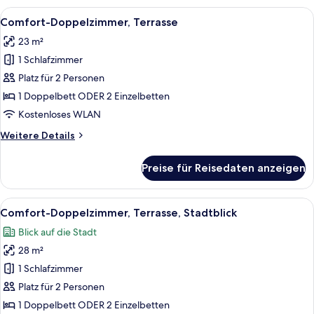
Alle
Comfort-Doppelzimmer, Terrasse | Blic
6
Comfort-Doppelzimmer, Terrasse
Fotos
23 m²
für
1 Schlafzimmer
Comfort-
Doppelzimmer,
Platz für 2 Personen
Terrasse
1 Doppelbett ODER 2 Einzelbetten
anzeigen
Kostenloses WLAN
Weitere
Weitere Details
Details
für
Preise für Reisedaten anzeigen
Comfort-
Doppelzimmer,
Terrasse
Alle
Ein Hotelzimmer mit großem Fenster, 
9
Comfort-Doppelzimmer, Terrasse, Stadtblick
Fotos
Blick auf die Stadt
für
28 m²
Comfort-
Doppelzimmer,
1 Schlafzimmer
Terrasse,
Platz für 2 Personen
Stadtblick
1 Doppelbett ODER 2 Einzelbetten