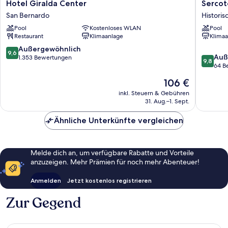
Hotel
Sercotel
Hotel Giralda Center
Sercot
Giralda
Sevilla
San Bernardo
Histori
Center
Don
Pool
Kostenloses WLAN
Pool
San
Luciano
Restaurant
Klimaanlage
Klimaa
Bernardo
Historis
Zentru
9.6
Außergewöhnlich
9,6
9.8
Auß
von
1.353 Bewertungen
9,8
von
64 B
10,
10,
Außergewöhnlich,
Der
106 €
Außerge
1.353
Preis
64
inkl. Steuern & Gebühren
Bewertungen
beträgt
31. Aug.–1. Sept.
Bewert
106 €
Ähnliche Unterkünfte vergleichen
Melde dich an, um verfügbare Rabatte und Vorteile
anzuzeigen. Mehr Prämien für noch mehr Abenteuer!
Anmelden
Jetzt kostenlos registrieren
Zur Gegend