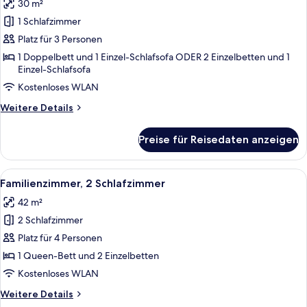
30 m²
für
1 Schlafzimmer
Superior-
Zimmer
Platz für 3 Personen
anzeigen
1 Doppelbett und 1 Einzel-Schlafsofa ODER 2 Einzelbetten und 1
Einzel-Schlafsofa
Kostenloses WLAN
Weitere
Weitere Details
Details
für
Preise für Reisedaten anzeigen
Superior-
Zimmer
Alle
Ein Hotelzimmer mit Bett, Schreibtis
5
Familienzimmer, 2 Schlafzimmer
Fotos
42 m²
für
2 Schlafzimmer
Familienzimmer,
2 Schlafzimmer
Platz für 4 Personen
anzeigen
1 Queen-Bett und 2 Einzelbetten
Kostenloses WLAN
Weitere
Weitere Details
Details