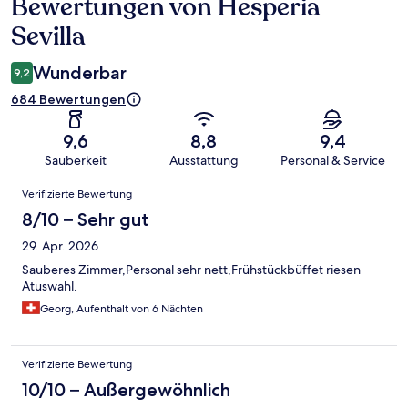
Bewertungen von Hesperia
Bewertungen
Sevilla
Wunderbar
9,2
684 Bewertungen
9,6
8,8
9,4
Sauberkeit
Ausstattung
Personal & Service
Bewertungen
Verifizierte Bewertung
8/10 – Sehr gut
29. Apr. 2026
Sauberes Zimmer,Personal sehr nett,Frühstückbüffet riesen
Atuswahl.
Georg, Aufenthalt von 6 Nächten
Verifizierte Bewertung
10/10 – Außergewöhnlich