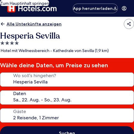
Zum Hauptinhalt springen
App herunterladen
Alle Unterkünfte anzeigen
Hesperia Sevilla
4.0-
Sterne-
Hotel mit Wellnessbereich - Kathedrale von Sevilla (1,9 km)
Unterkunft
Wähle deine Daten, um Preise zu sehen
Wo soll’s hingehen?
Daten
Gäste
Suchen