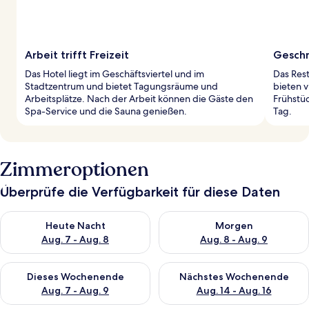
Arbeit trifft Freizeit
Geschm
Das Hotel liegt im Geschäftsviertel und im
Das Rest
Stadtzentrum und bietet Tagungsräume und
bieten v
Arbeitsplätze. Nach der Arbeit können die Gäste den
Frühstüc
Spa-Service und die Sauna genießen.
Tag.
Zimmeroptionen
Überprüfe die Verfügbarkeit für diese Daten
Überprüfe die Verfügbarkeit für heute Nacht, Aug. 7 - Aug. 8.
Überprüfe die Verfügbarkeit f
Heute Nacht
Morgen
Aug. 7 - Aug. 8
Aug. 8 - Aug. 9
Überprüfe die Verfügbarkeit für dieses Wochenende, Aug. 7 - 
Überprüfe die Verfügbarkeit f
Dieses Wochenende
Nächstes Wochenende
Aug. 7 - Aug. 9
Aug. 14 - Aug. 16