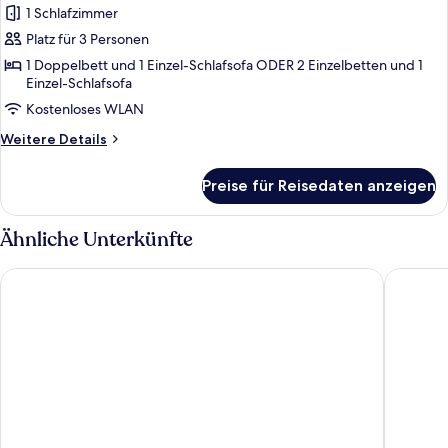
Suite,
1 Schlafzimmer
Terrasse
Platz für 3 Personen
anzeigen
1 Doppelbett und 1 Einzel-Schlafsofa ODER 2 Einzelbetten und 1
Einzel-Schlafsofa
Kostenloses WLAN
Weitere
Weitere Details
Details
für
Preise für Reisedaten anzeigen
Superior-
Suite,
Terrasse
Ähnliche Unterkünfte
Hotel Giralda Center
Sercotel