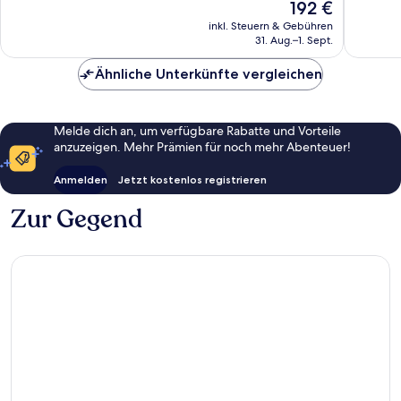
Der
192 €
Sehr
Bewertungen
Preis
gut,
inkl. Steuern & Gebühren
beträgt
31. Aug.–1. Sept.
2.577
192 €
Bewert
Ähnliche Unterkünfte vergleichen
Melde dich an, um verfügbare Rabatte und Vorteile
anzuzeigen. Mehr Prämien für noch mehr Abenteuer!
Anmelden
Jetzt kostenlos registrieren
Zur Gegend