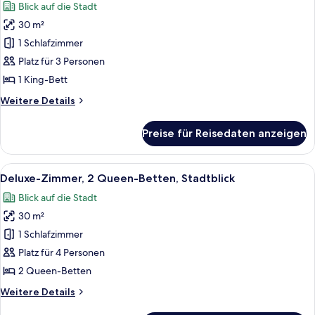
Blick auf die Stadt
für
30 m²
Deluxe-
Zimmer,
1 Schlafzimmer
1 King-
Platz für 3 Personen
Bett,
1 King-Bett
Stadtblick
Weitere
Weitere Details
anzeigen
Details
für
Preise für Reisedaten anzeigen
Deluxe-
Zimmer,
1 King-
Alle
Ein Hotelzimmer mit zwei Betten, eine
5
Bett,
Deluxe-Zimmer, 2 Queen-Betten, Stadtblick
Fotos
Stadtblick
Blick auf die Stadt
für
30 m²
Deluxe-
Zimmer,
1 Schlafzimmer
2 Queen-
Platz für 4 Personen
Betten,
2 Queen-Betten
Stadtblick
Weitere
Weitere Details
anzeigen
Details