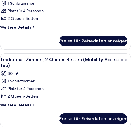
in
1 Schlafzimmer
Zimmer,
Shower)
Platz für 4 Personen
2 Queen-
Betten
2 Queen-Betten
(Mobility/Hearing
Weitere
Weitere Details
Accessible,
Details
für
Tub)
Preise für Reisedaten anzeigen
Traditional-
anzeigen
Zimmer,
2 Queen-
Alle
Ein Hotelzimmer mit Bett, Schreibtisch
2
Betten
Traditional-Zimmer, 2 Queen-Betten (Mobility Accessible,
Fotos
(Mobility/Hearing
Tub)
Accessible,
für
30 m²
Tub)
Traditional-
1 Schlafzimmer
Zimmer,
Platz für 4 Personen
2 Queen-
Betten
2 Queen-Betten
(Mobility
Weitere
Weitere Details
Accessible,
Details
für
Tub)
Preise für Reisedaten anzeigen
Traditional-
anzeigen
Zimmer,
2 Queen-