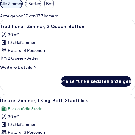
Verfügbare
Alle Zimmer
2 Betten
1 Bett
Filter
für
Anzeige von 17 von 17 Zimmern
Zimmer
Alle
Ein Hotelzimmer mit Bett, Schreibtisch
3
Traditional-Zimmer, 2 Queen-Betten
Fotos
30 m²
für
1 Schlafzimmer
Traditional-
Zimmer,
Platz für 4 Personen
2 Queen-
2 Queen-Betten
Betten
Weitere
Weitere Details
anzeigen
Details
für
Preise für Reisedaten anzeigen
Traditional-
Zimmer,
2 Queen-
Alle
Ein Hotelzimmer mit einem großen Bet
5
Betten
Deluxe-Zimmer, 1 King-Bett, Stadtblick
Fotos
Blick auf die Stadt
für
30 m²
Deluxe-
Zimmer,
1 Schlafzimmer
1 King-
Platz für 3 Personen