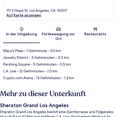
711 S Hope St, Los Angeles, CA, 90017
Auf Karte anzeigen
Karte
In der Umgebung
Fortbewegung vor
Restaurants
Ort
Macy's Plaza
- 1 Gehminute
- 0.0 km
Jewelry District
- 3 Gehminuten
- 0.3 km
Pershing Square
- 5 Gehminuten
- 0.5 km
L.A. Live
- 12 Gehminuten
- 1.0 km
Crypto.com Arena
- 13 Gehminuten
- 1.2 km
Mehr zu dieser Unterkunft
Sheraton Grand Los Angeles
Sheraton Grand Los Angeles besitzt eine Dachterrasse und Folgendes
ist zu Fuß nur 10 Minuten entfernt: L.A. Live. Nach einem Workout im