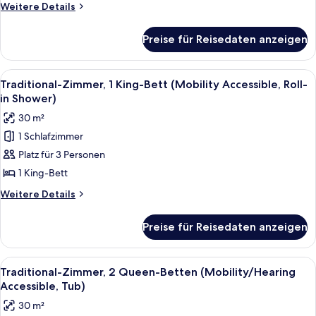
Bett
Weitere
Weitere Details
(Mobility
Details
Accessible,
für
Preise für Reisedaten anzeigen
Traditional-
Tub)
Zimmer,
anzeigen
1 King-
Alle
Ein modernes Hotelzimmer mit einem g
3
Bett
Traditional-Zimmer, 1 King-Bett (Mobility Accessible, Roll-
Fotos
(Mobility
in Shower)
Accessible,
für
30 m²
Tub)
Traditional-
1 Schlafzimmer
Zimmer,
Platz für 3 Personen
1 King-
Bett
1 King-Bett
(Mobility
Weitere
Weitere Details
Accessible,
Details
für
Roll-
Preise für Reisedaten anzeigen
Traditional-
in
Zimmer,
Shower)
1 King-
Alle
Ein Hotelzimmer mit Bett, Schreibtisch
2
anzeigen
Bett
Traditional-Zimmer, 2 Queen-Betten (Mobility/Hearing
Fotos
(Mobility
Accessible, Tub)
Accessible,
für
30 m²
Roll-
Traditional-