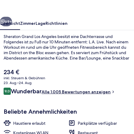
rück
Weiter
69+
Übersicht
Zimmer
Lage
Richtlinien
Sheraton Grand Los Angeles besitzt eine Dachterrasse und
Folgendes ist zu Fuß nur 10 Minuten entfernt: L.A. Live. Nach einem
Workout im rund um die Uhr geöffneten Fitnessbereich kannst du
im District on the Bloc essen gehen. Es serviert zum Frühstück und
Abendessen amerikanische Küche. Eine Bar/Lounge, eine Snackbar
und ein Garten gehören ebenfalls zum Angebot. Andere Reisende
lieben das hilfsbereite Personal und die Lage. Die Unterkunft ist nur
Der
234 €
einen kurzen Fußmarsch von den öffentlichen Verkehrsmitteln
aktuelle
inkl. Steuern & Gebühren
entfernt: Bis zur U-Bahn sind es wenige Schritte (Station 7th Street -
Preis
23. Aug.–24. Aug.
Metro Center) bzw. 11 Minuten (Station Pershing Square).
Tagungsbereich
beträgt
Bewertungen
Wunderbar
9,0
Alle 1.005 Bewertungen anzeigen
234 €.
9,0 von 10.
Beliebte Annehmlichkeiten
Haustiere erlaubt
Parkplätze verfügbar
Kostenloses WLAN
Restaurant