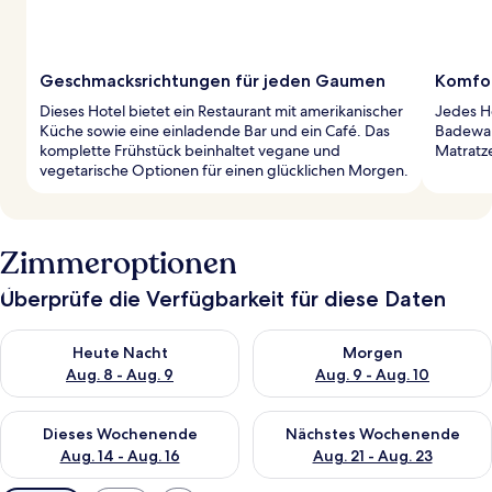
Geschmacksrichtungen für jeden Gaumen
Komfor
Dieses Hotel bietet ein Restaurant mit amerikanischer
Jedes Ho
Küche sowie eine einladende Bar und ein Café. Das
Badewan
komplette Frühstück beinhaltet vegane und
Matratze
vegetarische Optionen für einen glücklichen Morgen.
Zimmeroptionen
Überprüfe die Verfügbarkeit für diese Daten
Überprüfe die Verfügbarkeit für heute Nacht, Aug. 8 - Aug. 9.
Überprüfe die Verfügbarkeit f
Heute Nacht
Morgen
Aug. 8 - Aug. 9
Aug. 9 - Aug. 10
Überprüfe die Verfügbarkeit für dieses Wochenende, Aug. 14 -
Überprüfe die Verfügbarkeit f
Dieses Wochenende
Nächstes Wochenende
Aug. 14 - Aug. 16
Aug. 21 - Aug. 23