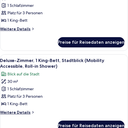
Zimmer,
1 Schlafzimmer
1 King-
Bett,
Platz für 3 Personen
Stadtblick
1 King-Bett
(Mobility
Weitere
Weitere Details
Accessible,
Details
Roll-
für
Preise für Reisedaten anzeigen
Deluxe-
In
Zimmer,
Shower)
1 King-
Alle
Ein modernes Hotelzimmer mit einem g
anzeigen
6
Bett,
Deluxe-Zimmer, 1 King-Bett, Stadtblick (Mobility
Fotos
Stadtblick
Accessible, Roll-in Shower)
(Mobility
für
Blick auf die Stadt
Accessible,
Deluxe-
Roll-
30 m²
Zimmer,
In
1 Schlafzimmer
1 King-
Shower)
Bett,
Platz für 3 Personen
Stadtblick
1 King-Bett
(Mobility
Weitere
Weitere Details
Accessible,
Details
Roll-
für
Preise für Reisedaten anzeigen
Deluxe-