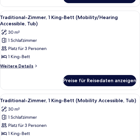
in
Zimmer,
Shower)
1 King-
Alle
Ein modernes Hotelzimmer mit einem g
anzeigen
3
Bett,
Traditional-Zimmer, 1 King-Bett (Mobility/Hearing
Fotos
Stadtblick
Accessible, Tub)
(Mobility
für
30 m²
Accessible,
Traditional-
Roll-
1 Schlafzimmer
Zimmer,
in
Platz für 3 Personen
1 King-
Shower)
Bett
1 King-Bett
(Mobility/Hearing
Weitere
Weitere Details
Accessible,
Details
für
Tub)
Preise für Reisedaten anzeigen
Traditional-
anzeigen
Zimmer,
1 King-
Alle
Ein modernes Hotelzimmer mit einem g
3
Bett
Traditional-Zimmer, 1 King-Bett (Mobility Accessible, Tub)
Fotos
(Mobility/Hearing
30 m²
Accessible,
für
Tub)
1 Schlafzimmer
Traditional-
Zimmer,
Platz für 3 Personen
1 King-
1 King-Bett