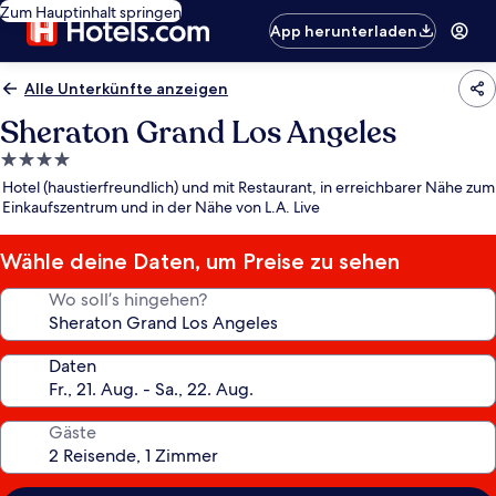
Zum Hauptinhalt springen
App herunterladen
Alle Unterkünfte anzeigen
Sheraton Grand Los Angeles
4.0-
Sterne-
Hotel (haustierfreundlich) und mit Restaurant, in erreichbarer Nähe zum
Unterkunft
Einkaufszentrum und in der Nähe von L.A. Live
Wähle deine Daten, um Preise zu sehen
Wo soll’s hingehen?
Daten
Gäste