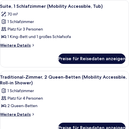
Alle
Ein modernes Hotelzimmer mit einem g
7
Betten
Suite, 1 Schlafzimmer (Mobility Accessible, Tub)
Fotos
(Mobility
70 m²
Accessible,
für
Tub)
1 Schlafzimmer
Suite,
1
Platz für 3 Personen
Schlafzimmer
1 King-Bett und 1 großes Schlafsofa
(Mobility
Weitere
Weitere Details
Accessible,
Details
Tub)
für
Preise für Reisedaten anzeigen
Suite,
anzeigen
1
Schlafzimmer
Alle
Ein Hotelzimmer mit Bett, Schreibtisch
3
(Mobility
Traditional-Zimmer, 2 Queen-Betten (Mobility Accessible,
Fotos
Accessible,
Roll-in Shower)
Tub)
für
1 Schlafzimmer
Traditional-
Platz für 4 Personen
Zimmer,
2 Queen-Betten
2 Queen-
Betten
Weitere
Weitere Details
Details
(Mobility
für
Accessible,
Preise für Reisedaten anzeigen