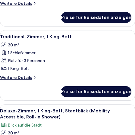
anzeigen
Weitere
Weitere Details
Details
für
Preise für Reisedaten anzeigen
Studiosuite,
1 King-
Bett
Alle
Ein Hotelzimmer mit einem großen Bett
2
Traditional-Zimmer, 1 King-Bett
Fotos
30 m²
für
1 Schlafzimmer
Traditional-
Zimmer,
Platz für 3 Personen
1 King-
1 King-Bett
Bett
Weitere
Weitere Details
anzeigen
Details
für
Preise für Reisedaten anzeigen
Traditional-
Zimmer,
1 King-
Alle
Ein modernes Hotelzimmer mit einem g
6
Bett
Deluxe-Zimmer, 1 King-Bett, Stadtblick (Mobility
Fotos
Accessible, Roll-In Shower)
für
Blick auf die Stadt
Deluxe-
30 m²