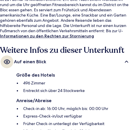
rund um die Uhr geöffneten Fitnessbereich kannst du im District on the
Bloc essen gehen. Es serviert zum Frühstück und Abendessen
amerikanische Küche. Eine Bar/Lounge, eine Snackbar und ein Garten
gehören ebenfalls zum Angebot. Andere Reisende lieben das
hilfsbereite Personal und die Lage. Die Unterkunft ist nur einen kurzen
Fußmarsch von den öffentlichen Verkehrsmitteln entfernt: Bis zur U-
Bahn sind es wenige Schritte (Station 7th Street - Metro Center) bzw. 11
Informationen zu den Rechten zur Stornierung
Minuten (Station Pershing Square).
Weitere Infos zu dieser Unterkunft
Auf einen Blick
Größe des Hotels
496 Zimmer
Erstreckt sich über 24 Stockwerke
Anreise/Abreise
Check-in ab: 16:00 Uhr, möglich bis: 00:00 Uhr
Express-Check-in/out verfügbar
Früher Check-in unterliegt der Verfügbarkeit