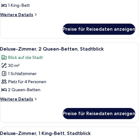
Bett,
1 King-Bett
Stadtblick
Weitere
Weitere Details
anzeigen
Details
für
Preise für Reisedaten anzeigen
Deluxe-
Zimmer,
1 King-
Alle
Ein Hotelzimmer mit zwei Betten, eine
4
Bett,
Deluxe-Zimmer, 2 Queen-Betten, Stadtblick
Fotos
Stadtblick
Blick auf die Stadt
für
30 m²
Deluxe-
Zimmer,
1 Schlafzimmer
2 Queen-
Platz für 4 Personen
Betten,
2 Queen-Betten
Stadtblick
Weitere
Weitere Details
anzeigen
Details
für
Preise für Reisedaten anzeigen
Deluxe-
Zimmer,
2 Queen-
Alle
Ein Hotelzimmer mit einem großen Bet
5
Betten,
Deluxe-Zimmer, 1 King-Bett, Stadtblick
Fotos
Stadtblick