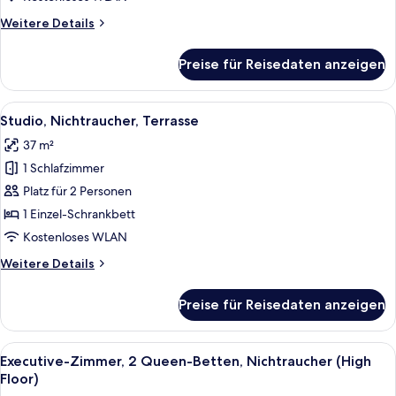
(High
Weitere
Weitere Details
Floor)
Details
anzeigen
für
Preise für Reisedaten anzeigen
Executive-
Zimmer,
1 King-
Alle
Ein modernes Hotelzimmer mit einem g
4
Bett,
Studio, Nichtraucher, Terrasse
Fotos
Nichtraucher,
37 m²
Stadtblick
für
(High
1 Schlafzimmer
Studio,
Floor)
Nichtraucher,
Platz für 2 Personen
Terrasse
1 Einzel-Schrankbett
anzeigen
Kostenloses WLAN
Weitere
Weitere Details
Details
für
Preise für Reisedaten anzeigen
Studio,
Nichtraucher,
Terrasse
Alle
Ein Hotelzimmer mit zwei Betten, eine
5
Executive-Zimmer, 2 Queen-Betten, Nichtraucher (High
Fotos
Floor)
für