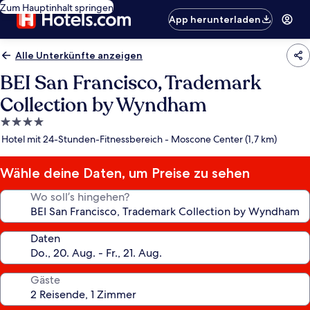
Zum Hauptinhalt springen
App herunterladen
Alle Unterkünfte anzeigen
BEI San Francisco, Trademark
Collection by Wyndham
4.0-
Sterne-
Hotel mit 24-Stunden-Fitnessbereich - Moscone Center (1,7 km)
Unterkunft
Wähle deine Daten, um Preise zu sehen
Wo soll’s hingehen?
Daten
Gäste