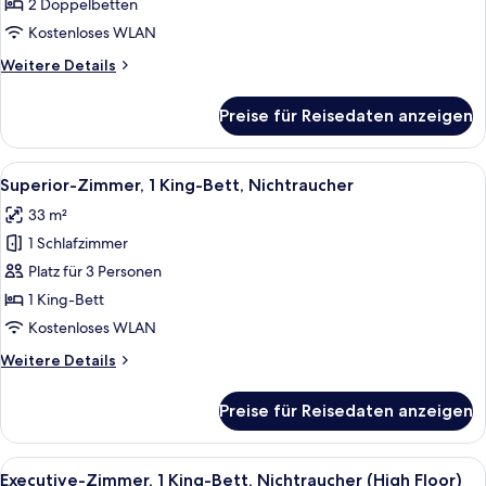
2 Doppelbetten,
2 Doppelbetten
Nichtraucher
Kostenloses WLAN
anzeigen
Weitere
Weitere Details
Details
für
Preise für Reisedaten anzeigen
Superior-
Zimmer,
2 Doppelbetten,
Alle
Ein Hotelzimmer mit einem großen Bet
4
Nichtraucher
Superior-Zimmer, 1 King-Bett, Nichtraucher
Fotos
33 m²
für
1 Schlafzimmer
Superior-
Zimmer,
Platz für 3 Personen
1 King-
1 King-Bett
Bett,
Kostenloses WLAN
Nichtraucher
Weitere
Weitere Details
anzeigen
Details
für
Preise für Reisedaten anzeigen
Superior-
Zimmer,
1 King-
Alle
Ein Hotelzimmer mit einem großen Bett
6
Bett,
Executive-Zimmer, 1 King-Bett, Nichtraucher (High Floor)