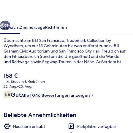
Trademark
Collection
by
rück
Weiter
Wyndham
51+
Übersicht
Zimmer
Lage
Richtlinien
Übernachte im BEI San Francisco, Trademark Collection by
Wyndham, um nur 15 Gehminuten hiervon entfernt zu sein: Bill
Graham Civic Auditorium und San Francisco City Hall. Freu dich auf
den Fitnessbereich (rund um die Uhr geöffnet) und die Wander-
und Radwege sowie Segway-Touren in der Nähe. Außerdem ist
Folgendes mit dem Auto nur 5 Minuten entfernt: Moscone Center
und Oracle Park. Das hilfsbereite Personal und die komfortablen
Der
158 €
Zimmer erhalten gute Bewertungen von anderen Reisenden. Die
aktuelle
inkl. Steuern & Gebühren
Unterkunft ist nur einen kurzen Fußmarsch von den öffentlichen
Preis
22. Aug.–23. Aug.
Verkehrsmitteln entfernt: Bis zur U-Bahn (Station Market St & 8th St
Lobby
beträgt
Bewertungen
und Station Market St & Hyde St) sind es nur wenige Schritte.
Gut
6,8
Alle 1.046 Bewertungen anzeigen
158 €.
6,8 von 10.
Beliebte Annehmlichkeiten
Haustiere erlaubt
Parkplätze verfügbar