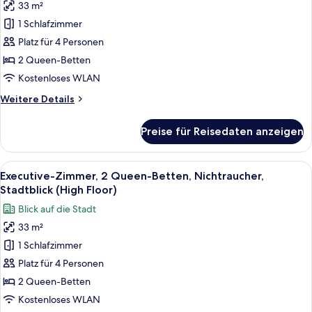
33 m²
Executive-
1 Schlafzimmer
Zimmer,
Platz für 4 Personen
2 Queen-
Betten,
2 Queen-Betten
Nichtraucher
Kostenloses WLAN
(High
Weitere
Weitere Details
Floor)
Details
anzeigen
für
Preise für Reisedaten anzeigen
Executive-
Zimmer,
2 Queen-
Alle
Ein Hotelzimmer mit zwei Betten, eine
5
Betten,
Executive-Zimmer, 2 Queen-Betten, Nichtraucher,
Fotos
Nichtraucher
Stadtblick (High Floor)
(High
für
Blick auf die Stadt
Floor)
Executive-
33 m²
Zimmer,
1 Schlafzimmer
2 Queen-
Betten,
Platz für 4 Personen
Nichtraucher,
2 Queen-Betten
Stadtblick
Kostenloses WLAN