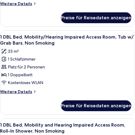
(High
Weitere
Weitere Details
Floor)
Details
anzeigen
für
Preise für Reisedaten anzeigen
Executive-
Zimmer,
2 Queen-
Alle
Ein Hotelzimmer mit einem großen Bett
5
Betten,
1 DBL Bed, Mobility/Hearing Impaired Access Room, Tub w/
Fotos
Nichtraucher,
Grab Bars, Non Smoking
Stadtblick
für
33 m²
(High
1
Floor)
1 Schlafzimmer
DBL
Platz für 2 Personen
Bed,
Mobility/Hearing
1 Doppelbett
Impaired
Kostenloses WLAN
Access
Weitere
Weitere Details
Room,
Details
Tub
für
Preise für Reisedaten anzeigen
1
w/
DBL
Grab
Bed,
Alle
Ein Hotelzimmer mit einem großen Bett
Bars,
5
Mobility/Hearing
1 DBL Bed, Mobility and Hearing Impaired Access Room,
Fotos
Impaired
Non
Roll-In Shower, Non Smoking
Access