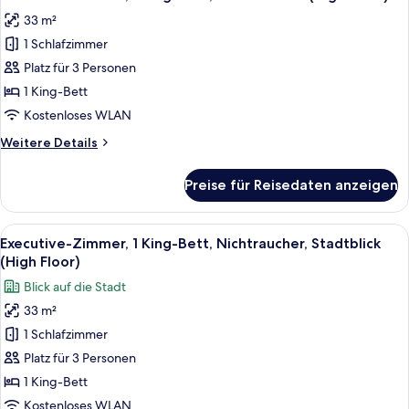
Fotos
Nichtraucher
33 m²
für
1 Schlafzimmer
Executive-
Zimmer,
Platz für 3 Personen
1 King-
1 King-Bett
Bett,
Kostenloses WLAN
Nichtraucher
Weitere
Weitere Details
(High
Details
Floor)
für
Preise für Reisedaten anzeigen
Executive-
anzeigen
Zimmer,
1 King-
Alle
Ein Hotelzimmer mit einem großen Bett
5
Bett,
Executive-Zimmer, 1 King-Bett, Nichtraucher, Stadtblick
Fotos
Nichtraucher
(High Floor)
(High
für
Blick auf die Stadt
Floor)
Executive-
33 m²
Zimmer,
1 Schlafzimmer
1 King-
Bett,
Platz für 3 Personen
Nichtraucher,
1 King-Bett
Stadtblick
Kostenloses WLAN