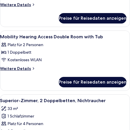
Room
Weitere
Weitere Details
anzeigen
Details
für
Preise für Reisedaten anzeigen
Superior
King
Room
Alle
Hochwertige Bettwaren, Zimmersafe, 
1
Mobility Hearing Access Double Room with Tub
Fotos
Platz für 2 Personen
für
1 Doppelbett
Mobility
Hearing
Kostenloses WLAN
Access
Weitere
Weitere Details
Double
Details
für
Room
Preise für Reisedaten anzeigen
Mobility
with
Hearing
Tub
Access
Alle
Ein Hotelzimmer mit zwei Betten, einem
5
anzeigen
Double
Superior-Zimmer, 2 Doppelbetten, Nichtraucher
Fotos
Room
33 m²
with
für
Tub
1 Schlafzimmer
Superior-
Zimmer,
Platz für 4 Personen