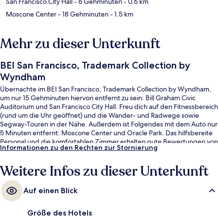
San Francisco City Hall
- 6 Gehminuten
- 0.6 km
Moscone Center
- 18 Gehminuten
- 1.5 km
Mehr zu dieser Unterkunft
BEI San Francisco, Trademark Collection by
Wyndham
Übernachte im BEI San Francisco, Trademark Collection by Wyndham,
um nur 15 Gehminuten hiervon entfernt zu sein: Bill Graham Civic
Auditorium und San Francisco City Hall. Freu dich auf den Fitnessbereich
(rund um die Uhr geöffnet) und die Wander- und Radwege sowie
Segway-Touren in der Nähe. Außerdem ist Folgendes mit dem Auto nur
5 Minuten entfernt: Moscone Center und Oracle Park. Das hilfsbereite
Personal und die komfortablen Zimmer erhalten gute Bewertungen von
Informationen zu den Rechten zur Stornierung
anderen Reisenden. Die Unterkunft ist nur einen kurzen Fußmarsch von
den öffentlichen Verkehrsmitteln entfernt: Bis zur U-Bahn (Station
Weitere Infos zu dieser Unterkunft
Market St & 8th St und Station Market St & Hyde St) sind es nur wenige
Schritte.
Auf einen Blick
Größe des Hotels