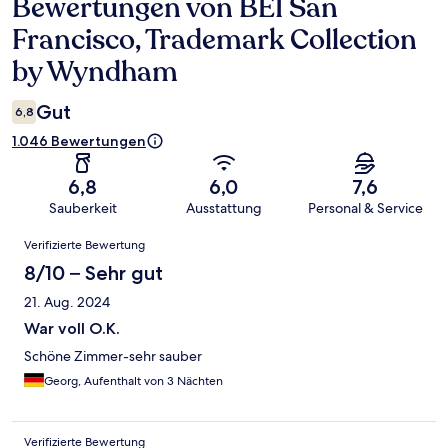
Bewertungen von BEI San
Bewertungen
Francisco, Trademark Collection
by Wyndham
Gut
6,8
1.046 Bewertungen
6,8
6,0
7,6
Sauberkeit
Ausstattung
Personal & Service
Bewertungen
Verifizierte Bewertung
8/10 – Sehr gut
21. Aug. 2024
War voll O.K.
Schöne Zimmer-sehr sauber
Georg, Aufenthalt von 3 Nächten
Verifizierte Bewertung