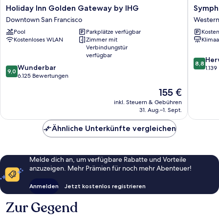
Holiday
Sympho
Holiday Inn Golden Gateway by IHG
Symph
Inn
Inn
Downtown San Francisco
Western
Golden
Western
Pool
Parkplätze verfügbar
Kosten
Gateway
Additio
Kostenloses WLAN
Zimmer mit
Klimaa
by
Verbindungstür
IHG
verfügbar
8.8
Downtown
Her
8,8
9.0
Wunderbar
von
San
1.13
9,0
von
6.125 Bewertungen
10,
Francisco
10,
Hervorr
Der
155 €
Wunderbar,
1.139
Preis
6.125
inkl. Steuern & Gebühren
Bewert
beträgt
31. Aug.–1. Sept.
Bewertungen
155 €
Ähnliche Unterkünfte vergleichen
Melde dich an, um verfügbare Rabatte und Vorteile
anzuzeigen. Mehr Prämien für noch mehr Abenteuer!
Anmelden
Jetzt kostenlos registrieren
Zur Gegend