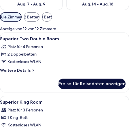
Aug. 7 - Aug. 9
Aug. 14 - Aug. 16
Verfügbare
Alle Zimmer
2 Betten
1 Bett
Filter
für
Anzeige von 12 von 12 Zimmern
Zimmer
Alle
Ein Hotelzimmer mit zwei Betten, eine
3
Superior Two Double Room
Fotos
Platz für 4 Personen
für
2 Doppelbetten
Superior
Two
Kostenloses WLAN
Double
Weitere
Weitere Details
Room
Details
für
anzeigen
Preise für Reisedaten anzeigen
Superior
Two
Double
Alle
Hochwertige Bettwaren, Zimmersafe, 
2
Room
Superior King Room
Fotos
Platz für 3 Personen
für
1 King-Bett
Superior
King
Kostenloses WLAN