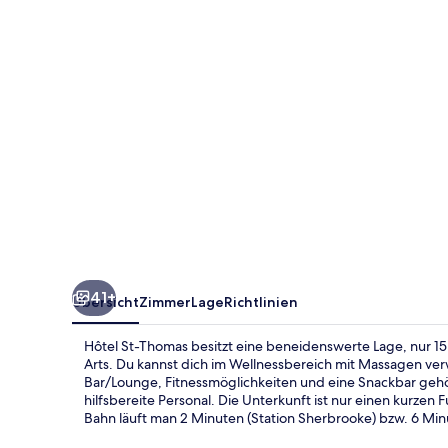
41+
Übersicht
Zimmer
Lage
Richtlinien
Hôtel St-Thomas besitzt eine beneidenswerte Lage, nur 1
Arts. Du kannst dich im Wellnessbereich mit Massagen ve
Bar/Lounge, Fitnessmöglichkeiten und eine Snackbar geh
hilfsbereite Personal. Die Unterkunft ist nur einen kurzen
Bahn läuft man 2 Minuten (Station Sherbrooke) bzw. 6 Min