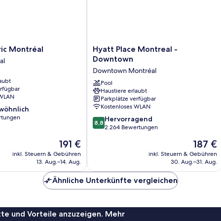
Hyatt
ic Montréal
Hyatt Place Montreal -
Place
Downtown
al
Montreal
Downtown Montréal
-
aubt
Downtown
Pool
erfügbar
Haustiere erlaubt
Downtown
 WLAN
Parkplätze verfügbar
Montréal
Kostenloses WLAN
wöhnlich
rtungen
8.8
Hervorragend
8,8
von
2.264 Bewertungen
ich,
10,
Der
Der
191 €
187 €
Hervorragend,
Preis
Preis
2.264
inkl. Steuern & Gebühren
inkl. Steuern & Gebühren
beträgt
beträgt
13. Aug.–14. Aug.
30. Aug.–31. Aug.
Bewertungen
191 €
187 €
Ähnliche Unterkünfte vergleichen
te und Vorteile anzuzeigen. Mehr