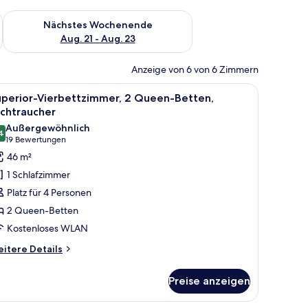
es Wochenende, Aug. 14 - Aug. 16.
Überprüfe die Verfügbarkeit für nächstes Wochenende, Aug. 2
Nächstes Wochenende
Aug. 21 - Aug. 23
Anzeige von 6 von 6 Zimmern
erten Fernseher und einem Fenster mit Vorhängen.
 großen Bett, einem Nachttisch mit Lampe, einem an der Wand montierten F
le
Ein modernes Hotelzimmer mit zwei Betten, ei
7
uperior-Vierbettzimmer, 2 Queen-Betten,
otos
ichtraucher
ür
Außergewöhnlich
4
uperior-
9,4 von 10
(19
19 Bewertungen
ierbettzimmer,
Bewertungen)
46 m²
 Queen-
1 Schlafzimmer
etten,
Platz für 4 Personen
ichtraucher
2 Queen-Betten
nzeigen
Kostenloses WLAN
itere
itere Details
tails
r
Preise anzeigen
perior-
erbettzimmer,