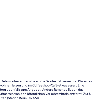
Executive-Stu
5 Gehminuten entfernt von: Rue Sainte-Catherine und Place des
rwöhnen lassen und im Coffeeshop/Café etwas essen. Eine
ören ebenfalls zum Angebot. Andere Reisende lieben das
Restaurant
 Fußmarsch von den öffentlichen Verkehrsmitteln entfernt: Zur U-
uten (Station Berri-UQAM).