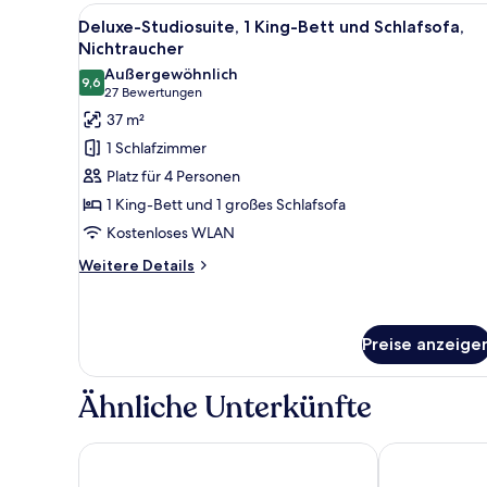
Bett,
Alle
Ein modernes Hotelzimmer mit 
Nichtraucher
5
Deluxe-Studiosuite, 1 King-Bett und Schlafsofa,
Fotos
Nichtraucher
für
Außergewöhnlich
9,6
Deluxe-
9,6 von 10
(27
27 Bewertungen
Studiosuite,
Bewertungen)
37 m²
1 King-
1 Schlafzimmer
Bett
Platz für 4 Personen
und
1 King-Bett und 1 großes Schlafsofa
Schlafsofa,
Kostenloses WLAN
Nichtraucher
anzeigen
Weitere
Weitere Details
Details
für
Deluxe-
Studiosuite,
Preise anzeige
1 King-
Bett
Ähnliche Unterkünfte
und
Schlafsofa,
Nichtraucher
HOTEL 10
Hyatt Centric