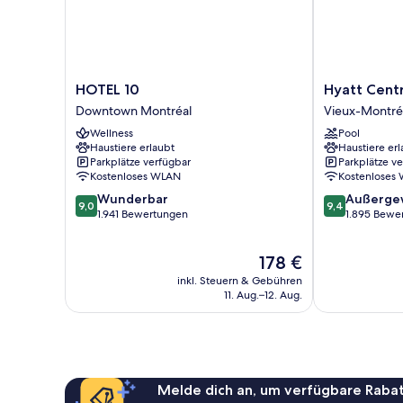
HOTEL
Hyatt
HOTEL 10
Hyatt Centr
10
Centric
Downtown Montréal
Vieux-Montré
Downtown
Montréal
Wellness
Pool
Montréal
Vieux-
Haustiere erlaubt
Haustiere erl
Montréal
Parkplätze verfügbar
Parkplätze v
Kostenloses WLAN
Kostenloses
9.0
9.4
Wunderbar
Außerge
9,0
9,4
von
von
1.941 Bewertungen
1.895 Bewe
10,
10,
Wunderbar,
Außergewöhnl
Der
178 €
1.941
1.895
Preis
Bewertungen
Bewertungen
inkl. Steuern & Gebühren
beträgt
11. Aug.–12. Aug.
178 €
Melde dich an, um verfügbare Rabat