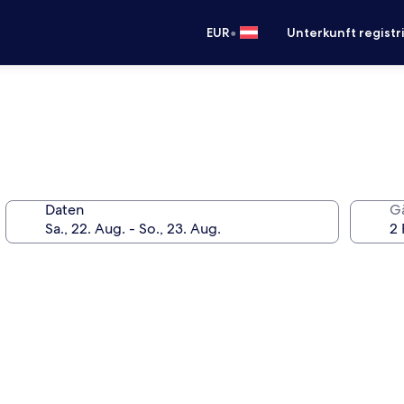
•
EUR
Unterkunft registr
Daten
G