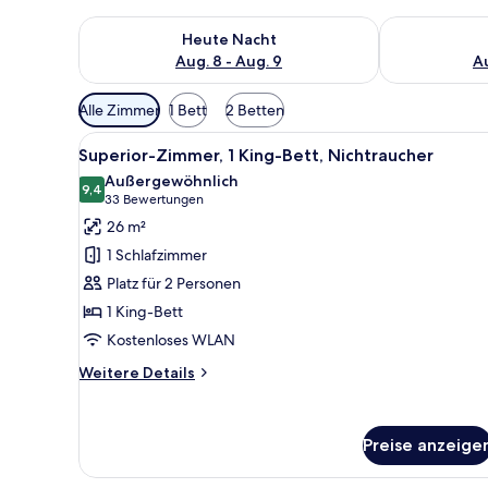
Überprüfe die Verfügbarkeit für heute Nacht, Aug. 8
Überprüfe die
Heute Nacht
Aug. 8 - Aug. 9
Au
Verfügbare
Alle Zimmer
1 Bett
2 Betten
Filter
Alle
Ein modernes Schlafzimmer mi
für
5
Superior-Zimmer, 1 King-Bett, Nichtraucher
Fotos
Zimmer
Außergewöhnlich
für
9,4
9,4 von 10
(33
33 Bewertungen
Superior-
Bewertungen)
26 m²
Zimmer,
1 Schlafzimmer
1 King-
Platz für 2 Personen
Bett,
1 King-Bett
Nichtraucher
Kostenloses WLAN
anzeigen
Weitere
Weitere Details
Details
für
Superior-
Preise anzeige
Zimmer,
1 King-