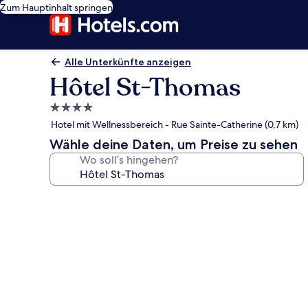
Zum Hauptinhalt springen
Alle Unterkünfte anzeigen
Hôtel St-Thomas
4.0-
Sterne-
Hotel mit Wellnessbereich - Rue Sainte-Catherine (0,7 km)
Unterkunft
Wähle deine Daten, um Preise zu sehen
Wo soll’s hingehen?
Fotogalerie
von
Hôtel
St-
Thomas