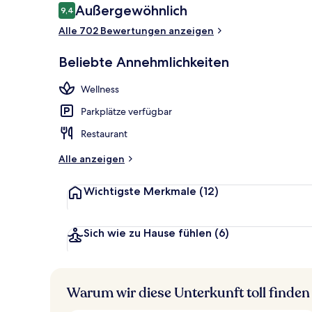
Bewertungen
Außergewöhnlich
9,4
9,4 von 10.
Alle 702 Bewertungen anzeigen
Fassade der 
Beliebte Annehmlichkeiten
Wellness
Parkplätze verfügbar
Restaurant
Alle anzeigen
Wichtigste Merkmale
(12)
Sich wie zu Hause fühlen
(6)
Warum wir diese Unterkunft toll finden