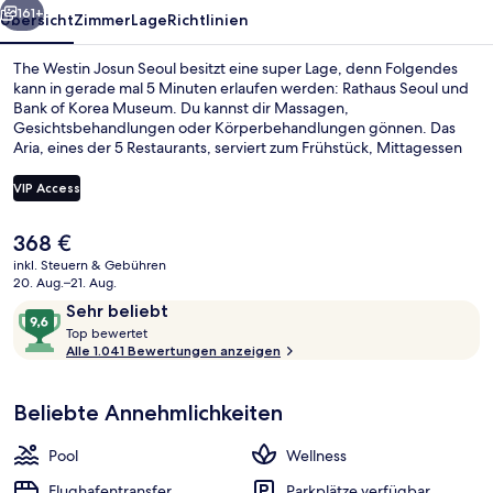
161+
Übersicht
Zimmer
Lage
Richtlinien
The Westin Josun Seoul besitzt eine super Lage, denn Folgendes
kann in gerade mal 5 Minuten erlaufen werden: Rathaus Seoul und
Bank of Korea Museum. Du kannst dir Massagen,
Gesichtsbehandlungen oder Körperbehandlungen gönnen. Das
Aria, eines der 5 Restaurants, serviert zum Frühstück, Mittagessen
und Abendessen internationale Küche. Weitere Highlights wie ein
Innenpool, eine Bar/Lounge und ein Fitnessbereich (rund um die
VIP Access
Uhr geöffnet) sprechen für dieses Hotel im luxuriösen Stil. Anderen
Reisenden gefallen das hilfsbereite Personal und die Lage sehr gut.
Der
368 €
Die Unterkunft ist nur einen kurzen Fußmarsch von den öffentlichen
Innenpool, geöffnet von 06:00 Uhr b
aktuelle
Verkehrsmitteln entfernt: Zur U-Bahn läuft man 3 Minuten (Station
inkl. Steuern & Gebühren
Preis
20. Aug.–21. Aug.
Euljiro 1-ga) bzw. 3 Minuten (Shichong).
beträgt
Bewertungen
9,6
Sehr beliebt
368 €.
T
von
Top bewertet
o
Alle 1.041 Bewertungen anzeigen
10,
p
Sehr
beliebt
Beliebte Annehmlichkeiten
b
e
w
Pool
Wellness
e
r
Flughafentransfer
Parkplätze verfügbar