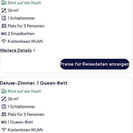
Blick auf die Stadt
(Pool
Deluxe-
Access)
36 m²
Zimmer,
1 Schlafzimmer
2 Einzelbetten,
Poolzugang,
Platz für 3 Personen
Stadtblick
2 Einzelbetten
(Pool
Kostenloses WLAN
Access)
Weitere
Weitere Details
anzeigen
Details
für
Preise für Reisedaten anzeigen
Deluxe-
Zimmer,
2 Einzelbetten,
Alle
Ein Hotelzimmer mit zwei Betten, ein
4
Poolzugang,
Deluxe-Zimmer, 1 Queen-Bett
Fotos
Stadtblick
Blick auf die Stadt
(Pool
für
Access)
36 m²
Deluxe-
Zimmer,
1 Schlafzimmer
1
Platz für 3 Personen
Queen-
1 Queen-Bett
Bett
Kostenloses WLAN