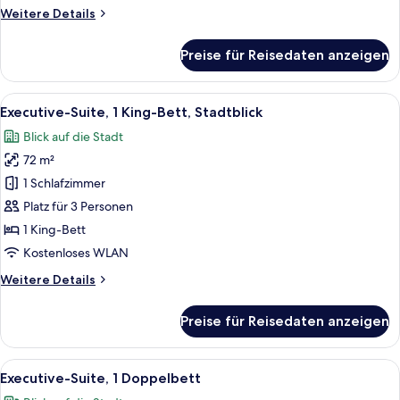
Weitere
Weitere Details
Details
für
Preise für Reisedaten anzeigen
Premium-
Suite,
1 King-
Alle
Ein Hotelzimmer mit Esstisch, zwei S
7
Bett
Executive-Suite, 1 King-Bett, Stadtblick
Fotos
Blick auf die Stadt
für
72 m²
Executive-
Suite,
1 Schlafzimmer
1 King-
Platz für 3 Personen
Bett,
1 King-Bett
Stadtblick
Kostenloses WLAN
anzeigen
Weitere
Weitere Details
Details
für
Preise für Reisedaten anzeigen
Executive-
Suite,
1 King-
Alle
Ein Hotelzimmer mit zwei Betten, ein
8
Bett,
Executive-Suite, 1 Doppelbett
Fotos
Stadtblick