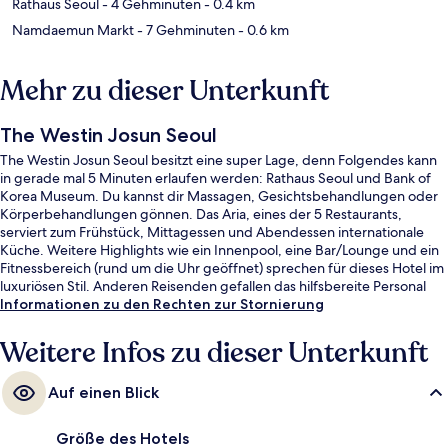
Rathaus Seoul
- 4 Gehminuten
- 0.4 km
Namdaemun Markt
- 7 Gehminuten
- 0.6 km
Mehr zu dieser Unterkunft
The Westin Josun Seoul
The Westin Josun Seoul besitzt eine super Lage, denn Folgendes kann
in gerade mal 5 Minuten erlaufen werden: Rathaus Seoul und Bank of
Korea Museum. Du kannst dir Massagen, Gesichtsbehandlungen oder
Körperbehandlungen gönnen. Das Aria, eines der 5 Restaurants,
serviert zum Frühstück, Mittagessen und Abendessen internationale
Küche. Weitere Highlights wie ein Innenpool, eine Bar/Lounge und ein
Fitnessbereich (rund um die Uhr geöffnet) sprechen für dieses Hotel im
luxuriösen Stil. Anderen Reisenden gefallen das hilfsbereite Personal
und die Lage sehr gut. Die Unterkunft ist nur einen kurzen Fußmarsch
Informationen zu den Rechten zur Stornierung
von den öffentlichen Verkehrsmitteln entfernt: Zur U-Bahn läuft man 3
Minuten (Station Euljiro 1-ga) bzw. 3 Minuten (Shichong).
Weitere Infos zu dieser Unterkunft
Auf einen Blick
Größe des Hotels