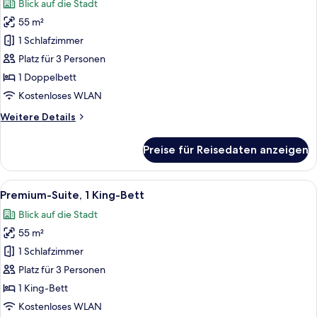
Blick auf die Stadt
für
55 m²
Junior-
Suite,
1 Schlafzimmer
1
Platz für 3 Personen
Doppelbett
1 Doppelbett
anzeigen
Kostenloses WLAN
Weitere
Weitere Details
Details
für
Preise für Reisedaten anzeigen
Junior-
Suite,
1
Alle
Ein Hotelzimmer mit einem großen Bett
13
Doppelbett
Premium-Suite, 1 King-Bett
Fotos
Blick auf die Stadt
für
55 m²
Premium-
Suite,
1 Schlafzimmer
1 King-
Platz für 3 Personen
Bett
1 King-Bett
anzeigen
Kostenloses WLAN