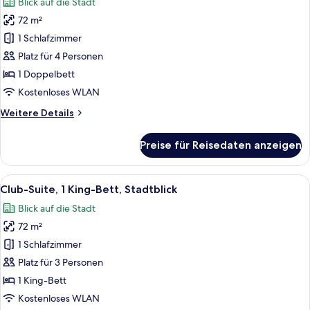
Blick auf die Stadt
für
72 m²
Executive-
Suite,
1 Schlafzimmer
1
Platz für 4 Personen
Doppelbett
1 Doppelbett
anzeigen
Kostenloses WLAN
Weitere
Weitere Details
Details
für
Preise für Reisedaten anzeigen
Executive-
Suite,
1
Alle
Ein Hotelzimmer mit großem Fenster, e
12
Doppelbett
Club-Suite, 1 King-Bett, Stadtblick
Fotos
Blick auf die Stadt
für
72 m²
Club-
Suite,
1 Schlafzimmer
1 King-
Platz für 3 Personen
Bett,
1 King-Bett
Stadtblick
Kostenloses WLAN
anzeigen