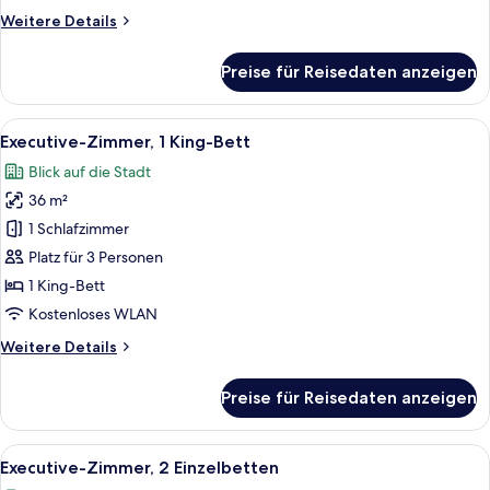
anzeigen
Weitere
Weitere Details
Details
für
Preise für Reisedaten anzeigen
Deluxe-
Zimmer,
1
Alle
Ein Hotelzimmer mit einem großen Bett
9
Queen-
Executive-Zimmer, 1 King-Bett
Fotos
Bett
Blick auf die Stadt
für
36 m²
Executive-
Zimmer,
1 Schlafzimmer
1 King-
Platz für 3 Personen
Bett
1 King-Bett
anzeigen
Kostenloses WLAN
Weitere
Weitere Details
Details
für
Preise für Reisedaten anzeigen
Executive-
Zimmer,
1 King-
Alle
Ein Hotelzimmer mit zwei Betten, ein
9
Bett
Executive-Zimmer, 2 Einzelbetten
Fotos