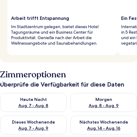
Arbeit trifft Entspannung
Ein Fe
Im Stadtzentrum gelegen, bietet dieses Hotel
Internat
Tagungsräume und ein Business Center für
in 5 Res
Produktivität. Genieße nach der Arbeit die
und ein
Wellnessangebote und Saunabehandlungen.
vegetar
Zimmeroptionen
Überprüfe die Verfügbarkeit für diese Daten
Überprüfe die Verfügbarkeit für heute Nacht, Aug. 7 - Aug. 8.
Überprüfe die Verfügbarkeit f
Heute Nacht
Morgen
Aug. 7 - Aug. 8
Aug. 8 - Aug. 9
Überprüfe die Verfügbarkeit für dieses Wochenende, Aug. 7 - 
Überprüfe die Verfügbarkeit f
Dieses Wochenende
Nächstes Wochenende
Aug. 7 - Aug. 9
Aug. 14 - Aug. 16