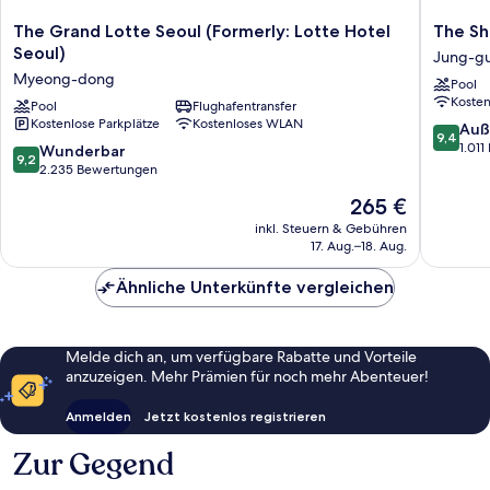
The
The
The Grand Lotte Seoul (Formerly: Lotte Hotel
The Shi
Grand
Shilla
Seoul)
Jung-g
Lotte
Seoul
Myeong-dong
Pool
Seoul
Jung-
Koste
(Formerly:
Pool
Flughafentransfer
gu
Kostenlose Parkplätze
Kostenloses WLAN
Lotte
9.4
Auß
9,4
Hotel
von
1.01
9.2
Wunderbar
9,2
Seoul)
10,
von
2.235 Bewertungen
Myeong-
Außerge
10,
Der
265 €
dong
1.011
Wunderbar,
Preis
Bewert
2.235
inkl. Steuern & Gebühren
beträgt
17. Aug.–18. Aug.
Bewertungen
265 €
Ähnliche Unterkünfte vergleichen
Melde dich an, um verfügbare Rabatte und Vorteile
anzuzeigen. Mehr Prämien für noch mehr Abenteuer!
Anmelden
Jetzt kostenlos registrieren
Zur Gegend