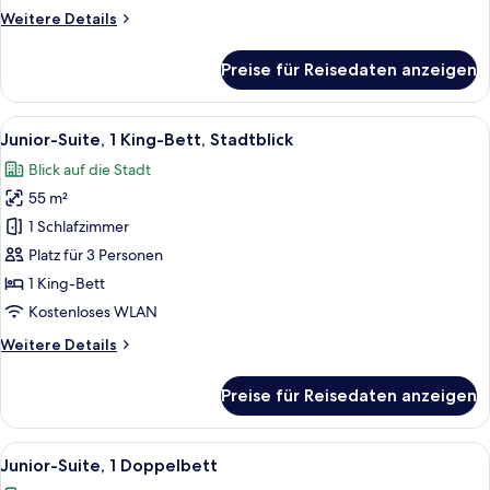
Weitere
Weitere Details
Details
für
Preise für Reisedaten anzeigen
Executive-
Zimmer,
1
Alle
Ein Hotelzimmer mit einem großen Bett
10
Doppelbett
Junior-Suite, 1 King-Bett, Stadtblick
Fotos
Blick auf die Stadt
für
55 m²
Junior-
Suite,
1 Schlafzimmer
1 King-
Platz für 3 Personen
Bett,
1 King-Bett
Stadtblick
Kostenloses WLAN
anzeigen
Weitere
Weitere Details
Details
für
Preise für Reisedaten anzeigen
Junior-
Suite,
1 King-
Alle
Ein Hotelzimmer mit einem großen Bett,
9
Bett,
Junior-Suite, 1 Doppelbett
Fotos
Stadtblick