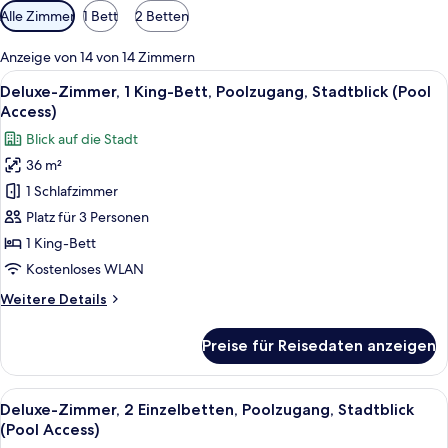
Verfügbare
Alle Zimmer
1 Bett
2 Betten
Filter
für
Anzeige von 14 von 14 Zimmern
Zimmer
Alle
Ein Hotelzimmer mit einem großen Bett
3
Deluxe-Zimmer, 1 King-Bett, Poolzugang, Stadtblick (Pool
Fotos
Access)
für
Blick auf die Stadt
Deluxe-
36 m²
Zimmer,
1 Schlafzimmer
1 King-
Bett,
Platz für 3 Personen
Poolzugang,
1 King-Bett
Stadtblick
Kostenloses WLAN
(Pool
Weitere
Weitere Details
Access)
Details
anzeigen
für
Preise für Reisedaten anzeigen
Deluxe-
Zimmer,
1 King-
Alle
Ein Hotelzimmer mit zwei Betten, ein
4
Bett,
Deluxe-Zimmer, 2 Einzelbetten, Poolzugang, Stadtblick
Fotos
Poolzugang,
(Pool Access)
Stadtblick
für