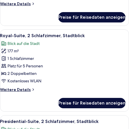
Weitere
Weitere Details
Details
für
Preise für Reisedaten anzeigen
Club-
Suite,
1 King-
Alle
Ein Hotelzimmer mit Wohnbereich, ei
13
Bett,
Royal-Suite, 2 Schlafzimmer, Stadtblick
Fotos
Stadtblick
Blick auf die Stadt
für
177 m²
Royal-
Suite,
1 Schlafzimmer
2 Schlafzimmer,
Platz für 5 Personen
Stadtblick
2 Doppelbetten
anzeigen
Kostenloses WLAN
Weitere
Weitere Details
Details
für
Preise für Reisedaten anzeigen
Royal-
Suite,
2 Schlafzimmer,
Alle
Ein großzügiger Wohnbereich mit eine
16
Stadtblick
Presidential-Suite, 2 Schlafzimmer, Stadtblick
Fotos