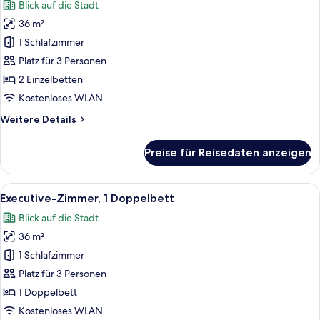
Blick auf die Stadt
für
36 m²
Executive-
Zimmer,
1 Schlafzimmer
2 Einzelbetten
Platz für 3 Personen
anzeigen
2 Einzelbetten
Kostenloses WLAN
Weitere
Weitere Details
Details
für
Preise für Reisedaten anzeigen
Executive-
Zimmer,
2 Einzelbetten
Alle
Ein Hotelzimmer mit zwei Betten, ein
10
Executive-Zimmer, 1 Doppelbett
Fotos
Blick auf die Stadt
für
36 m²
Executive-
Zimmer,
1 Schlafzimmer
1
Platz für 3 Personen
Doppelbett
1 Doppelbett
anzeigen
Kostenloses WLAN