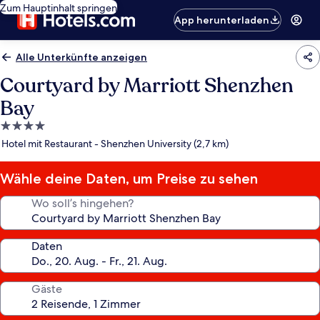
Zum Hauptinhalt springen
App herunterladen
Alle Unterkünfte anzeigen
Courtyard by Marriott Shenzhen
Bay
4.0-
Sterne-
Hotel mit Restaurant - Shenzhen University (2,7 km)
Unterkunft
Wähle deine Daten, um Preise zu sehen
Wo soll’s hingehen?
Daten
Gäste