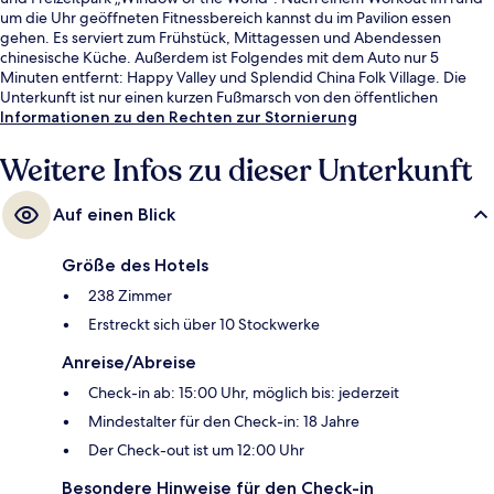
um die Uhr geöffneten Fitnessbereich kannst du im Pavilion essen
gehen. Es serviert zum Frühstück, Mittagessen und Abendessen
chinesische Küche. Außerdem ist Folgendes mit dem Auto nur 5
Minuten entfernt: Happy Valley und Splendid China Folk Village. Die
Unterkunft ist nur einen kurzen Fußmarsch von den öffentlichen
Verkehrsmitteln entfernt: Zur U-Bahn (U-Bahn-Station High-Tech
Informationen zu den Rechten zur Stornierung
South) sind es 14 Minuten.
Weitere Infos zu dieser Unterkunft
Auf einen Blick
Größe des Hotels
238 Zimmer
Erstreckt sich über 10 Stockwerke
Anreise/Abreise
Check-in ab: 15:00 Uhr, möglich bis: jederzeit
Mindestalter für den Check-in: 18 Jahre
Der Check-out ist um 12:00 Uhr
Besondere Hinweise für den Check-in