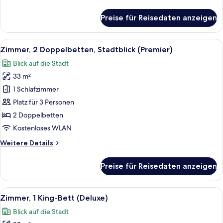
Details
für
Preise für Reisedaten anzeigen
Zimmer,
1 King-
Bett,
Alle
Ein Hotelzimmer mit zwei Betten, eine
6
Stadtblick
Zimmer, 2 Doppelbetten, Stadtblick (Premier)
Fotos
(Premier)
Blick auf die Stadt
für
33 m²
Zimmer,
2 Doppelbetten,
1 Schlafzimmer
Stadtblick
Platz für 3 Personen
(Premier)
2 Doppelbetten
anzeigen
Kostenloses WLAN
Weitere
Weitere Details
Details
für
Preise für Reisedaten anzeigen
Zimmer,
2 Doppelbetten,
Stadtblick
Alle
Ein modernes Hotelzimmer mit Bett, N
6
(Premier)
Zimmer, 1 King-Bett (Deluxe)
Fotos
Blick auf die Stadt
für