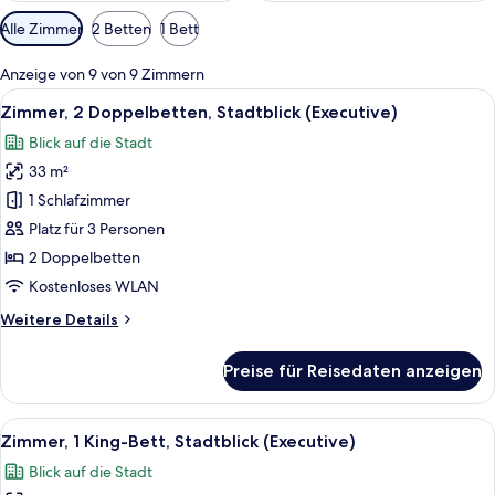
Verfügbare
Alle Zimmer
2 Betten
1 Bett
Filter
für
Anzeige von 9 von 9 Zimmern
Zimmer
Alle
Ein Hotelzimmer mit zwei Betten, eine
7
Zimmer, 2 Doppelbetten, Stadtblick (Executive)
Fotos
Blick auf die Stadt
für
33 m²
Zimmer,
2 Doppelbetten,
1 Schlafzimmer
Stadtblick
Platz für 3 Personen
(Executive)
2 Doppelbetten
anzeigen
Kostenloses WLAN
Weitere
Weitere Details
Details
für
Preise für Reisedaten anzeigen
Zimmer,
2 Doppelbetten,
Stadtblick
Alle
Ein modernes Hotelzimmer mit einem gr
6
(Executive)
Zimmer, 1 King-Bett, Stadtblick (Executive)
Fotos
Blick auf die Stadt
für