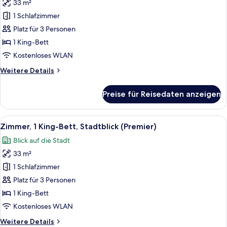
33 m²
Zimmer,
1 King-
1 Schlafzimmer
Bett,
Platz für 3 Personen
Stadtblick
1 King-Bett
(Executive)
Kostenloses WLAN
anzeigen
Weitere
Weitere Details
Details
für
Preise für Reisedaten anzeigen
Zimmer,
1 King-
Bett,
Alle
Ein modernes Hotelzimmer mit Bett, N
5
Stadtblick
Zimmer, 1 King-Bett, Stadtblick (Premier)
Fotos
(Executive)
Blick auf die Stadt
für
33 m²
Zimmer,
1 King-
1 Schlafzimmer
Bett,
Platz für 3 Personen
Stadtblick
1 King-Bett
(Premier)
Kostenloses WLAN
anzeigen
Weitere
Weitere Details