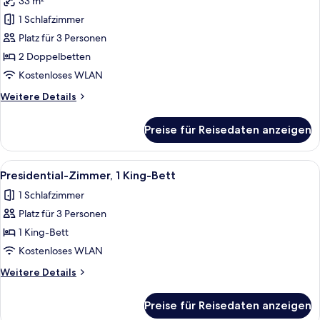
33 m²
Zimmer,
2 Doppelbetten
1 Schlafzimmer
(Deluxe)
Platz für 3 Personen
anzeigen
2 Doppelbetten
Kostenloses WLAN
Weitere
Weitere Details
Details
für
Preise für Reisedaten anzeigen
Zimmer,
2 Doppelbetten
(Deluxe)
Alle
Ein modernes Wohnzimmer mit einer Cou
5
Presidential-Zimmer, 1 King-Bett
Fotos
1 Schlafzimmer
für
Platz für 3 Personen
Presidential-
Zimmer,
1 King-Bett
1 King-
Kostenloses WLAN
Bett
Weitere
Weitere Details
anzeigen
Details
für
Preise für Reisedaten anzeigen
Presidential-