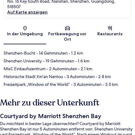
No. 16 Keji South Road, Nanshan, Shenzhen, Guangdong,
518507
Auf Karte anzeigen
Karte
In der Umgebung
Fortbewegung vor
Restaurants
Ort
Shenzhen-Bucht
- 14 Gehminuten
- 1.2 km
Shenzhen University
- 19 Gehminuten
- 1.6 km
MixC Einkaufszentrum
- 2 Autominuten
- 2.1 km
Historische Stadt Xin'an Nantou
- 3 Autominuten
- 2.8 km
Freizeitpark „Window of the World“
- 3 Autominuten
- 3.5 km
Mehr zu dieser Unterkunft
Courtyard by Marriott Shenzhen Bay
Du möchtest in bester Lage übernachten? Courtyard by Marriott
Shenzhen Bay ist nur 5 Autominuten entfernt von: Shenzhen University
und Freizeitpark „Window of the World“. Nach einem Workout im rund