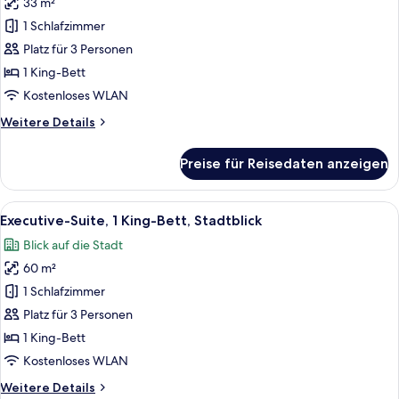
33 m²
Zimmer,
1 King-
1 Schlafzimmer
Bett
Platz für 3 Personen
(Deluxe)
1 King-Bett
anzeigen
Kostenloses WLAN
Weitere
Weitere Details
Details
für
Preise für Reisedaten anzeigen
Zimmer,
1 King-
Bett
Alle
Ein modernes Hotelzimmer mit einem gr
6
(Deluxe)
Executive-Suite, 1 King-Bett, Stadtblick
Fotos
Blick auf die Stadt
für
60 m²
Executive-
Suite,
1 Schlafzimmer
1 King-
Platz für 3 Personen
Bett,
1 King-Bett
Stadtblick
Kostenloses WLAN
anzeigen
Weitere
Weitere Details