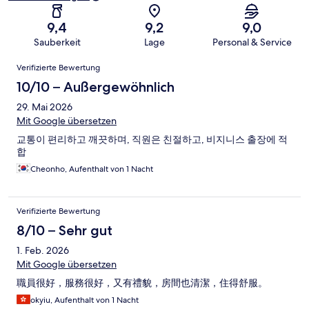
9,4
9,2
9,0
Sauberkeit
Lage
Personal & Service
Bewertungen
Verifizierte Bewertung
10/10 – Außergewöhnlich
29. Mai 2026
Mit Google übersetzen
교통이 편리하고 깨끗하며, 직원은 친절하고, 비지니스 출장에 적
합
Cheonho, Aufenthalt von 1 Nacht
Verifizierte Bewertung
8/10 – Sehr gut
1. Feb. 2026
Mit Google übersetzen
職員很好，服務很好，又有禮貌，房間也清潔，住得舒服。
okyiu, Aufenthalt von 1 Nacht