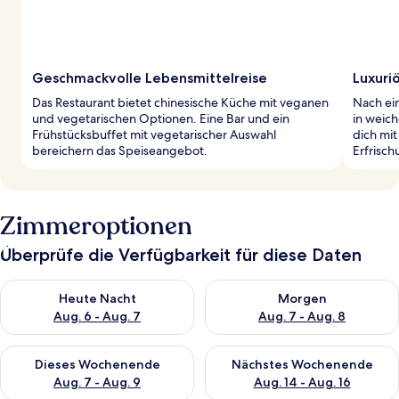
Geschmackvolle Lebensmittelreise
Luxuri
Das Restaurant bietet chinesische Küche mit veganen
Nach ei
und vegetarischen Optionen. Eine Bar und ein
in weic
Frühstücksbuffet mit vegetarischer Auswahl
dich mi
bereichern das Speiseangebot.
Erfrisc
Zimmeroptionen
Überprüfe die Verfügbarkeit für diese Daten
Überprüfe die Verfügbarkeit für heute Nacht, Aug. 6 - Aug. 7.
Überprüfe die Verfügbarkeit f
Heute Nacht
Morgen
Aug. 6 - Aug. 7
Aug. 7 - Aug. 8
Überprüfe die Verfügbarkeit für dieses Wochenende, Aug. 7 - 
Überprüfe die Verfügbarkeit f
Dieses Wochenende
Nächstes Wochenende
Aug. 7 - Aug. 9
Aug. 14 - Aug. 16