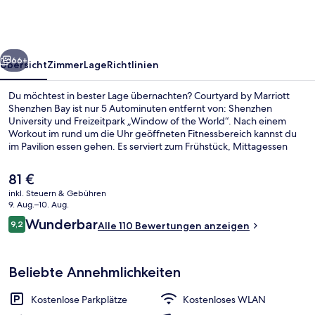
Shenzhen
Bay
rück
Weiter
66+
Übersicht
Zimmer
Lage
Richtlinien
Du möchtest in bester Lage übernachten? Courtyard by Marriott
Shenzhen Bay ist nur 5 Autominuten entfernt von: Shenzhen
University und Freizeitpark „Window of the World“. Nach einem
Workout im rund um die Uhr geöffneten Fitnessbereich kannst du
im Pavilion essen gehen. Es serviert zum Frühstück, Mittagessen
und Abendessen chinesische Küche. Außerdem ist Folgendes mit
dem Auto nur 5 Minuten entfernt: Happy Valley und Splendid China
Der
81 €
Folk Village. Die Unterkunft ist nur einen kurzen Fußmarsch von den
aktuelle
inkl. Steuern & Gebühren
öffentlichen Verkehrsmitteln entfernt: Zur U-Bahn (U-Bahn-Station
Preis
9. Aug.–10. Aug.
High-Tech South) sind es 14 Minuten.
Serviert Mittagessen und Abendessen
beträgt
Bewertungen
Wunderbar
9,2
Alle 110 Bewertungen anzeigen
81 €.
9,2 von 10.
Beliebte Annehmlichkeiten
Kostenlose Parkplätze
Kostenloses WLAN