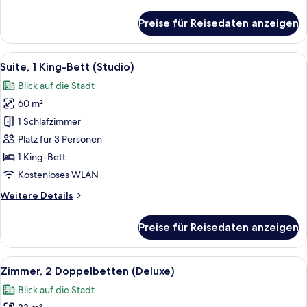
Details
für
Preise für Reisedaten anzeigen
Executive-
Suite,
1 King-
Alle
Ein modernes Hotelzimmer mit einem g
7
Bett,
Suite, 1 King-Bett (Studio)
Fotos
Stadtblick
Blick auf die Stadt
für
60 m²
Suite,
1 King-
1 Schlafzimmer
Bett
Platz für 3 Personen
(Studio)
1 King-Bett
anzeigen
Kostenloses WLAN
Weitere
Weitere Details
Details
für
Preise für Reisedaten anzeigen
Suite,
1 King-
Bett
Alle
Ein Hotelzimmer mit zwei Betten, ein
6
(Studio)
Zimmer, 2 Doppelbetten (Deluxe)
Fotos
Blick auf die Stadt
für