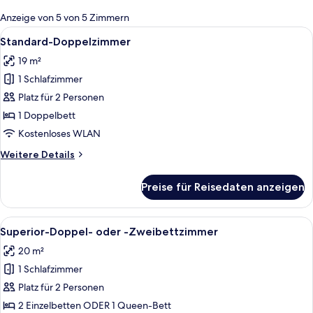
für
Anzeige von 5 von 5 Zimmern
Zimmer
Alle
Ein Hotelzimmer mit einem Bett, einem
5
Standard-Doppelzimmer
Fotos
19 m²
für
1 Schlafzimmer
Standard-
Doppelzimmer
Platz für 2 Personen
anzeigen
1 Doppelbett
Kostenloses WLAN
Weitere
Weitere Details
Details
für
Preise für Reisedaten anzeigen
Standard-
Doppelzimmer
Alle
Ein Hotelzimmer mit einem großen Bett
5
Superior-Doppel- oder -Zweibettzimmer
Fotos
20 m²
für
1 Schlafzimmer
Superior-
Doppel-
Platz für 2 Personen
oder
2 Einzelbetten ODER 1 Queen-Bett