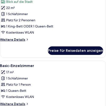
Blick auf die Stadt
für
22 m²
Premium-
Doppelzimmer,
1 Schlafzimmer
Stadtblick
Platz für 2 Personen
anzeigen
1 King-Bett ODER 1 Queen-Bett
Kostenloses WLAN
Weitere
Weitere Details
Details
für
Preise für Reisedaten anzeigen
Premium-
Doppelzimmer,
Stadtblick
Alle
Ein Hotelzimmer mit einem großen Bett
4
Basic-Einzelzimmer
Fotos
17 m²
für
1 Schlafzimmer
Basic-
Einzelzimmer
Platz für 1 Person
anzeigen
1 Queen-Bett
Kostenloses WLAN
Weitere
Weitere Details