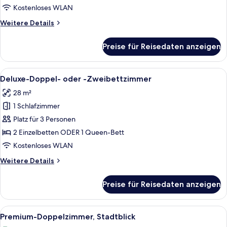
-
Kostenloses WLAN
Zweibettzimmer
Weitere
Weitere Details
anzeigen
Details
für
Preise für Reisedaten anzeigen
Superior-
Doppel-
oder
Alle
Ein modernes Hotelzimmer mit einem g
5
-
Deluxe-Doppel- oder -Zweibettzimmer
Fotos
Zweibettzimmer
28 m²
für
1 Schlafzimmer
Deluxe-
Doppel-
Platz für 3 Personen
oder
2 Einzelbetten ODER 1 Queen-Bett
-
Kostenloses WLAN
Zweibettzimmer
Weitere
Weitere Details
anzeigen
Details
für
Preise für Reisedaten anzeigen
Deluxe-
Doppel-
oder
Alle
Ein modernes Hotelzimmer mit einem gr
5
-
Premium-Doppelzimmer, Stadtblick
Fotos
Zweibettzimmer