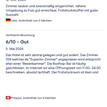
Zimmer sauber und zweckmäßig eingerichtet, nähere
Umgebung zu Fuss gut erreichbar, Frühstücksbüffet mit guter
Auswahl.
Carlo, Aufenthalt von 3 Nächten
Verifizierte Bewertung
6/10 – Gut
5. Mai 2026
Das Hotel ist sehr zentral gelegen und gut isoliert. Das Zimmer
104 welches als "Superior-Zimmer" angepriesen wird entspricht
eher einer "Besenkammer". Die Rooftop-Bar ist häufig
geschlossen, im Internet wir eine Öffnungszeit von 11.00- 24.00
beschrieben, absolut lachhaft. Der Frühstückraum ist klein und
das angebotene Essen entspricht nicht einem 4*Hotel. Ein
männliches Staffmitglied ist besonders unfreundlich und
demotiviert.
Philippe, Aufenthalt von 4 Nächten