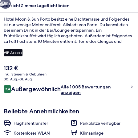
51+
Übersicht
Zimmer
Lage
Richtlinien
Hotel Moon & Sun Porto besitzt eine Dachterrasse und Folgendes
ist nur wenige Meter entfernt: Atlstadt von Porto. Du kannst dich
bei einem Drink in der Bar/Lounge entspannen. Ein
Frühstücksbuffet wird täglich angeboten. Außerdem ist Folgendes
zu Fuß höchstens 10 Minuten entfernt: Torre dos Clérigos und
Rathaus von Porto. Anderen Reisenden gefallen das hilfsbereite
Personal und der allgemeine Zustand sehr gut. Die Unterkunft ist
VIP Access
nur einen kurzen Fußmarsch von den öffentlichen Verkehrsmitteln
entfernt: Bis zur U-Bahn sind es wenige Schritte (Station Guilherme
Der
132 €
Gomes Fernandes) bzw. 3 Minuten (Station Carmo).
Dachterrasse
aktuelle
inkl. Steuern & Gebühren
Preis
30. Aug.–31. Aug.
beträgt
Bewertungen
Alle 1.005 Bewertungen
Außergewöhnlich
132 €.
9,4
9,4 von 10.
anzeigen
Beliebte Annehmlichkeiten
Flughafentransfer
Parkplätze verfügbar
Kostenloses WLAN
Klimaanlage