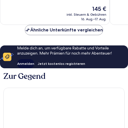
Außergewöhnlich,
Außerge
908
310
Der
145 €
Bewertungen
Bewert
Preis
inkl. Steuern & Gebühren
beträgt
16. Aug.–17. Aug.
145 €
Ähnliche Unterkünfte vergleichen
Melde dich an, um verfügbare Rabatte und Vorteile
anzuzeigen. Mehr Prämien für noch mehr Abenteuer!
Anmelden
Jetzt kostenlos registrieren
Zur Gegend