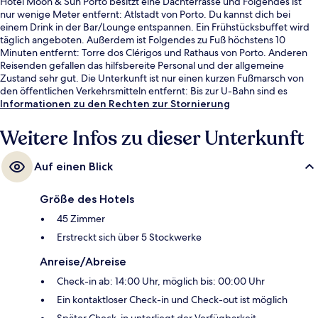
Hotel Moon & Sun Porto besitzt eine Dachterrasse und Folgendes ist
nur wenige Meter entfernt: Atlstadt von Porto. Du kannst dich bei
einem Drink in der Bar/Lounge entspannen. Ein Frühstücksbuffet wird
täglich angeboten. Außerdem ist Folgendes zu Fuß höchstens 10
Minuten entfernt: Torre dos Clérigos und Rathaus von Porto. Anderen
Reisenden gefallen das hilfsbereite Personal und der allgemeine
Zustand sehr gut. Die Unterkunft ist nur einen kurzen Fußmarsch von
den öffentlichen Verkehrsmitteln entfernt: Bis zur U-Bahn sind es
wenige Schritte (Station Guilherme Gomes Fernandes) bzw. 3 Minuten
Informationen zu den Rechten zur Stornierung
(Station Carmo).
Weitere Infos zu dieser Unterkunft
Auf einen Blick
Größe des Hotels
45 Zimmer
Erstreckt sich über 5 Stockwerke
Anreise/Abreise
Check-in ab: 14:00 Uhr, möglich bis: 00:00 Uhr
Ein kontaktloser Check-in und Check-out ist möglich
Später Check-in unterliegt der Verfügbarkeit