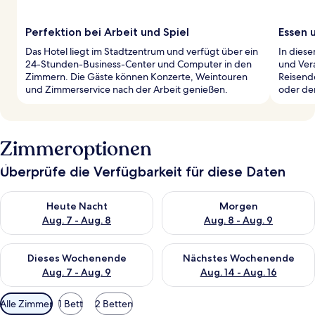
Perfektion bei Arbeit und Spiel
Essen 
Das Hotel liegt im Stadtzentrum und verfügt über ein
In diese
24-Stunden-Business-Center und Computer in den
und Ver
Zimmern. Die Gäste können Konzerte, Weintouren
Reisend
und Zimmerservice nach der Arbeit genießen.
oder de
Zimmeroptionen
Überprüfe die Verfügbarkeit für diese Daten
Überprüfe die Verfügbarkeit für heute Nacht, Aug. 7 - Aug. 8.
Überprüfe die Verfügbarkeit f
Heute Nacht
Morgen
Aug. 7 - Aug. 8
Aug. 8 - Aug. 9
Überprüfe die Verfügbarkeit für dieses Wochenende, Aug. 7 - 
Überprüfe die Verfügbarkeit f
Dieses Wochenende
Nächstes Wochenende
Aug. 7 - Aug. 9
Aug. 14 - Aug. 16
Verfügbare
Alle Zimmer
1 Bett
2 Betten
Filter