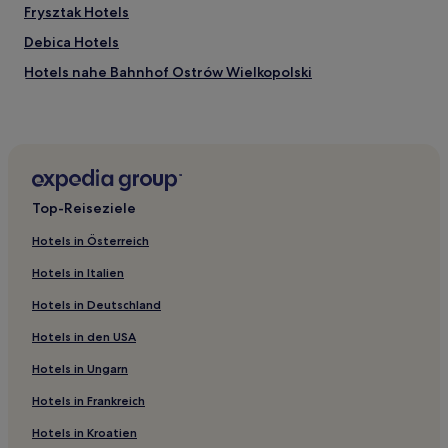
Frysztak Hotels
Debica Hotels
Hotels nahe Bahnhof Ostrów Wielkopolski
Ropczyce Hotels
Hotels nahe Bahnhof Debica
Sędziszów Małopolski Hotels
Landkreis Mielec: Hotels
Top-Reiseziele
Gmina Brzostek Hotels
Hotels in Österreich
Ostrowo Hotels
Hotels in Italien
Landkreis Ropczyce-Sędziszów: Hotels
Hotels in Deutschland
Hotels in den USA
Hotels in Ungarn
Hotels in Frankreich
Hotels in Kroatien