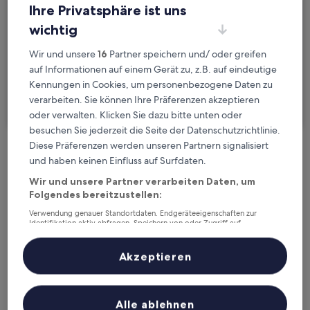
Fr., 21. Aug. - Sa., 22. Aug.
Ihre Privatsphäre ist uns
wichtig
Gäste
2 Reisende, 1 Zimmer
Wir und unsere
16
Partner speichern und/ oder greifen
auf Informationen auf einem Gerät zu, z.B. auf eindeutige
Ich reise geschäftlich
Kennungen in Cookies, um personenbezogene Daten zu
verarbeiten. Sie können Ihre Präferenzen akzeptieren
Suchen
oder verwalten. Klicken Sie dazu bitte unten oder
besuchen Sie jederzeit die Seite der Datenschutzrichtlinie.
Diese Präferenzen werden unseren Partnern signalisiert
Kostenlose Stornierung bei
und haben keinen Einfluss auf Surfdaten.
Planänderungen
Wir und unsere Partner verarbeiten Daten, um
Folgendes bereitzustellen:
Verdiene Prämien für jede
Verwendung genauer Standortdaten. Endgeräteeigenschaften zur
wahrgenommene Übernachtung
Identifikation aktiv abfragen. Speichern von oder Zugriff auf
Informationen auf einem Endgerät. Personalisierte Werbung und
Inhalte, Messung von Werbeleistung und der Performance von Inhalten,
Zielgruppenforschung sowie Entwicklung und Verbesserung von
Akzeptieren
Mehr sparen mit Preisen für Mitglieder
Angeboten.
Liste der Partner (Lieferanten)
Alle ablehnen