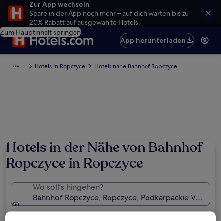
Zur App wechseln
Spare in der App noch mehr – auf dich warten bis zu
20% Rabatt auf ausgewählte Hotels.
Zum Hauptinhalt springen
App herunterladen
Hotels in Ropczyce
Hotels nahe Bahnhof Ropczyce
Hotels in der Nähe von Bahnhof
Ropczyce in Ropczyce
Wo soll’s hingehen?
Bahnhof Ropczyce, Ropczyce, Podkarpackie Voivode
Daten