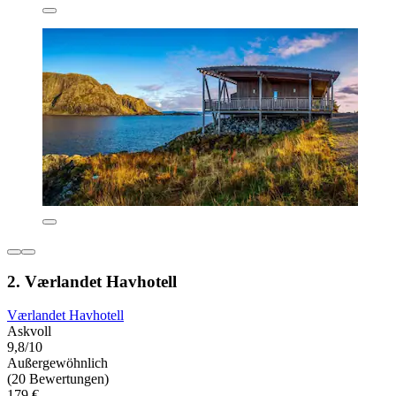
2. Værlandet Havhotell
Værlandet Havhotell
Askvoll
9,8/10
Außergewöhnlich
(20 Bewertungen)
179 €