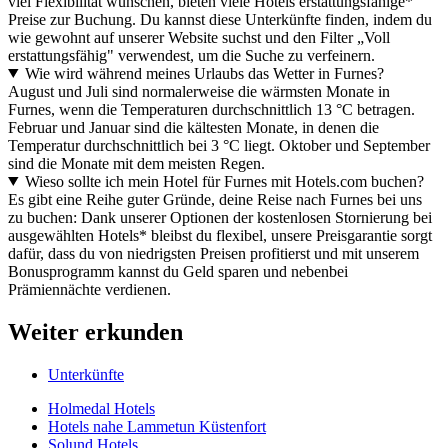
viel Flexibilität wünschen, bieten viele Hotels erstattungsfähige*
Preise zur Buchung. Du kannst diese Unterkünfte finden, indem du
wie gewohnt auf unserer Website suchst und den Filter „Voll
erstattungsfähig" verwendest, um die Suche zu verfeinern.
Wie wird während meines Urlaubs das Wetter in Furnes?
August und Juli sind normalerweise die wärmsten Monate in
Furnes, wenn die Temperaturen durchschnittlich 13 °C betragen.
Februar und Januar sind die kältesten Monate, in denen die
Temperatur durchschnittlich bei 3 °C liegt. Oktober und September
sind die Monate mit dem meisten Regen.
Wieso sollte ich mein Hotel für Furnes mit Hotels.com buchen?
Es gibt eine Reihe guter Gründe, deine Reise nach Furnes bei uns
zu buchen: Dank unserer Optionen der kostenlosen Stornierung bei
ausgewählten Hotels* bleibst du flexibel, unsere Preisgarantie sorgt
dafür, dass du von niedrigsten Preisen profitierst und mit unserem
Bonusprogramm kannst du Geld sparen und nebenbei
Prämiennächte verdienen.
Weiter erkunden
Unterkünfte
Holmedal Hotels
Hotels nahe Lammetun Küstenfort
Solund Hotels