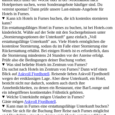
Hotelpreisen suchen, wenn Sonderangebote häufiger sind. Du
verreist spontan? Dann prüfe unsere Last-minute-Angebote für
Hotels in Furnes.
Kann ich Hotels in Furnes buchen, die ich kostenlos stornieren
kann?
Ein erstattungsfähiges Hotel in Furnes zu buchen, ist bei Hotels.com
kinderleicht. Wähle auf der Seite mit den Suchergebnissen unter
„Stornierungsoptionen der Unterkunft" ganz einfach „Voll
erstattungsfähige Unterkunft" aus. Viele Hotels ermöglichen die
kostenlose Stornierung, sodass du im Falle einer Stornierung eine
Rückerstattung erhältst. Bei einigen Hotels ist es erforderlich, dass
die Stornierung mindestens 24 Stunden vor der Anreise erfolgt.
Prüfe also die Bedingungen deiner Buchung vorher.
Was sind beliebte Hotels im Zentrum von Furnes?
Du suchst nach Hotels im Zentrum von Furnes? Dann wirf einen
Blick auf
Askvoll Fjordhotell
. Reisende lieben Askvoll Fjordhotell
wegen der erstklassigen Lage. Aber diese Unterkunft, ein Hotel,
besticht nicht nur dadurch, sondern auch durch ihre
Annehmlichkeiten, zu denen ein Restaurant, eine Bar/Lounge und
ein inbegriffenes kontinentales Frühstück gehören.
Welche Unterkünfte mögen Urlauber in Furnes?
Gäste mögen
Askvoll Fjordhotell
.
Kann man in Furnes eine erstattungsfähige Unterkunft buchen?
Wenn Sie sich für die Buchung Ihrer Reise nach Furnes möglichst