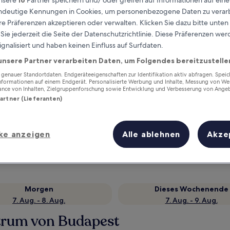
eindeutige Kennungen in Cookies, um personenbezogene Daten zu verarb
e Präferenzen akzeptieren oder verwalten. Klicken Sie dazu bitte unten
ie jederzeit die Seite der Datenschutzrichtlinie. Diese Präferenzen we
ignalisiert und haben keinen Einfluss auf Surfdaten.
unsere Partner verarbeiten Daten, um Folgendes bereitzustelle
enauer Standortdaten. Endgeräteeigenschaften zur Identifikation aktiv abfragen. Spei
Informationen auf einem Endgerät. Personalisierte Werbung und Inhalte, Messung von We
ance von Inhalten, Zielgruppenforschung sowie Entwicklung und Verbesserung von Ange
Partner (Lieferanten)
Verdiene Prämien für jede
wahrgenommene Übernachtung
ke anzeigen
Alle ablehnen
Akze
Morgen
Dieses Wochenende
7. Aug. - 8. Aug.
7. Aug. - 9. Aug.
ntrum von Budapest