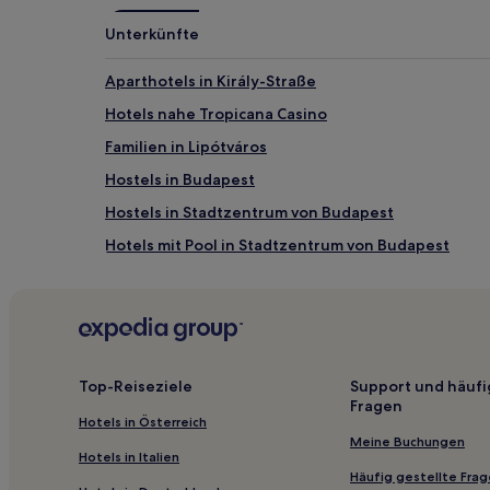
Unterkünfte
Aparthotels in Király-Straße
Hotels nahe Tropicana Casino
Familien in Lipótváros
Hostels in Budapest
Hostels in Stadtzentrum von Budapest
Hotels mit Pool in Stadtzentrum von Budapest
Hotels nahe Platz Miklós Ybl
Hotels nahe Elisabethbrücke
Hotels mit Wellnessbereich in Stadtzentrum von B
Hotels nahe Ronald Reagan Statue
Top-Reiseziele
Support und häufi
Fragen
Hotels nahe Das Chimera-Project – Galerie für zei
Hotels in Österreich
Hotels nahe Freiheitsbrücke
Meine Buchungen
Hotels in Italien
Hotels nahe Vörösmarty tér
Häufig gestellte Fra