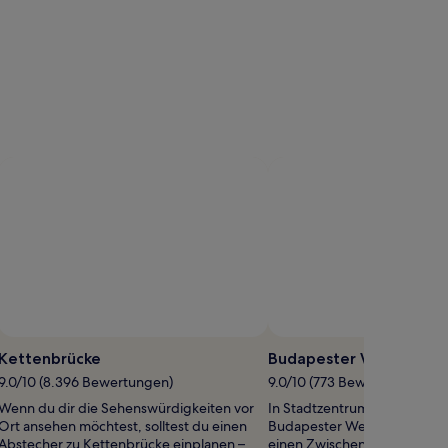
Kettenbrücke
Budapester Weihnacht
9.0/10 (8.396 Bewertungen)
9.0/10 (773 Bewertungen)
Wenn du dir die Sehenswürdigkeiten vor
In Stadtzentrum von Budapes
Ort ansehen möchtest, solltest du einen
Budapester Weihnachtsmarkt 
Abstecher zu Kettenbrücke einplanen –
einen Zwischenstopp währe