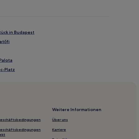
tück in Budapest
etőfi
Palota
c-Platz
Fotografen
e in der Kazinczy-Straße
ő
Weitere Informationen
u Udvar
Geschäftsbedingungen
Über uns
tück in Stadtzentrum von Budapest
Geschäftsbedingungen
Karriere
ekt