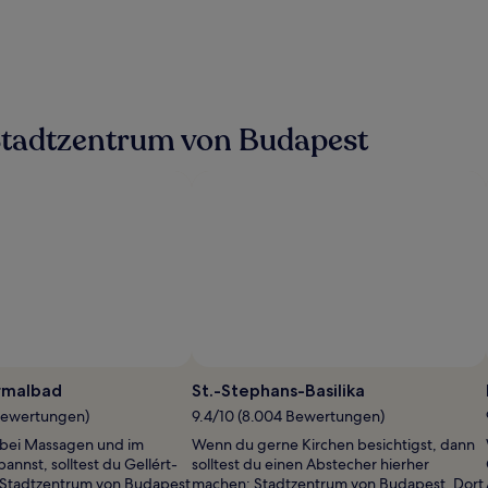
Stadtzentrum von Budapest
rmalbad
St.-Stephans-Basilika
 Bewertungen)
9.4/10 (8.004 Bewertungen)
bei Massagen und im
Wenn du gerne Kirchen besichtigst, dann
annst, solltest du Gellért-
solltest du einen Abstecher hierher
 Stadtzentrum von Budapest
machen: Stadtzentrum von Budapest. Dort