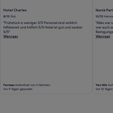
Hotel Charles
Ikonik Pa
8/10
Gut
10/10
Hervo
"Frühstück is weniger 3/5 Personal sind wirklich
"Alles war
hilfsbereit und höflich 5/5 Hotel ist gut und sauber
war auch s
5/5"
Reinigungs
Weniger
Weniger
Ferman
Aufenthalt von 2 Nächten
Yen Nhi
Auf
Vor 9 Tagen gepostet
Vor 10 Tagen