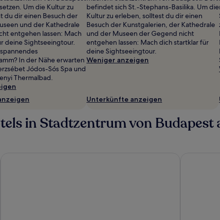
 setzen. Um die Kultur zu
befindet sich St.-Stephans-Basilika. Um die
st du dir einen Besuch der
Kultur zu erleben, solltest du dir einen
Museen und der Kathedrale
Besuch der Kunstgalerien, der Kathedrale
cht entgehen lassen: Mach
und der Museen der Gegend nicht
für deine Sightseeingtour.
entgehen lassen: Mach dich startklar für
ntspannendes
deine Sightseeingtour.
mm? In der Nähe erwarten
Weniger anzeigen
terzsébet Jódos-Sós Spa und
enyi Thermalbad.
eigen
anzeigen
Unterkünfte anzeigen
els in Stadtzentrum von Budapest an
Hotel Charles
Ikonik Parl