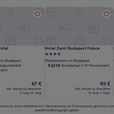
otel
Hotel Zenit Budapest Palace
otel
Hotel Zenit Budapest Palace
otel
Hotel Zenit Budapest Palace
4.0-
Sterne-
von Budapest
Stadtzentrum von Budapest
Unterkunft
9.2
9,2/10
ergewöhnlich
Wunderbar
(1.001 Bewertungen)
von
ungen)
10,
lich,
Wunderbar,
Der
Der
67 €
93 €
(1.001
Preis
Preis
n)
Bewertungen)
inkl. Steuern & Gebühren
inkl. Steuern & Gebühren
beträgt
beträgt
9. Aug.–10. Aug.
31. Aug.–1. Sept.
67 €
93 €
24 Stunden für einen Aufenthalt mit 1 Übernachtung von 2 Erwachsenen gefunden wu
zusätzliche Bedingungen gelten.