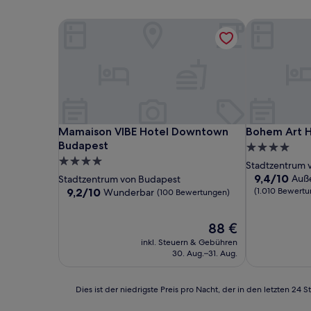
Mamaison VIBE Hotel Downtown Budapest
Bohem Art H
Mamaison VIBE Hotel Downtown Budapest
Bohem Art H
Mamaison VIBE Hotel Downtown
Bohem Art H
Budapest
4.0-
4.0-
Sterne-
Stadtzentrum 
Sterne-
Unterkunft
9.4
9,4/10
Auß
Stadtzentrum von Budapest
von
Unterkunft
9.2
9,2/10
(1.010 Bewert
Wunderbar
(100 Bewertungen)
10,
von
Außergewöhn
10,
Der
88 €
(1.010
Wunderbar,
Preis
Bewertunge
(100
inkl. Steuern & Gebühren
beträgt
Bewertungen)
30. Aug.–31. Aug.
88 €
Dies
Dies ist der niedrigste Preis pro Nacht, der in den letzten 
ist