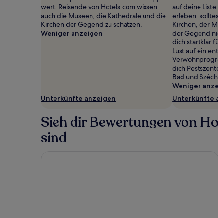
Es
wert. Reisende von Hotels.com wissen
auf deine Liste
können
auch die Museen, die Kathedrale und die
erleben, sollte
zusätzliche
Kirchen der Gegend zu schätzen.
Kirchen, der 
Bedingungen
Weniger anzeigen
der Gegend ni
gelten.
dich startklar 
Lust auf ein e
Verwöhnprogra
dich Pestszen
Bad und Széch
Weniger anz
Unterkünfte anzeigen
Unterkünfte 
Sieh dir Bewertungen von Hot
sind
Elisabeth Downtown Apartments by FirstHost