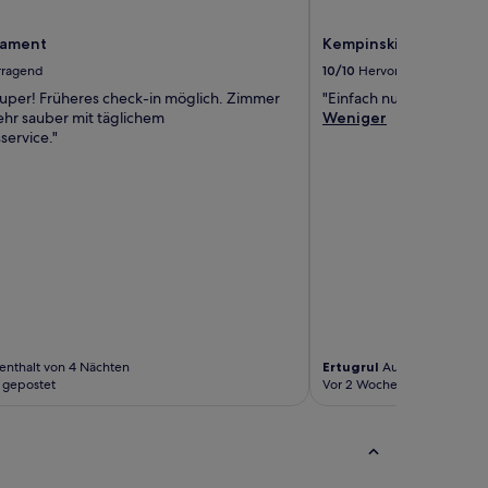
rlament
Kempinski Hotel Corv
rragend
10/10
Hervorragend
 super! Früheres check-in möglich. Zimmer
"Einfach nur super"
ehr sauber mit täglichem
Weniger
service."
enthalt von 4 Nächten
Ertugrul
Aufenthalt von 1 
 gepostet
Vor 2 Wochen gepostet