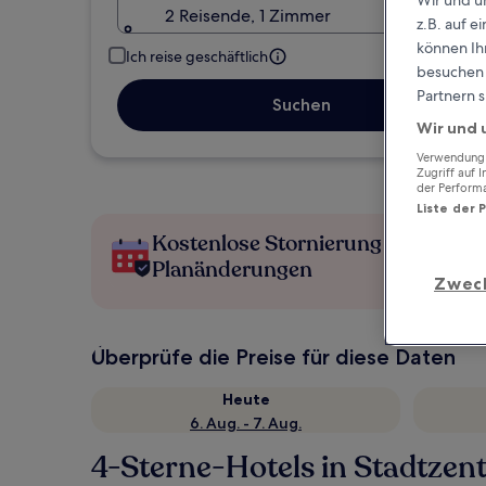
2 Reisende, 1 Zimmer
z.B. auf 
können Ihr
Ich reise geschäftlich
besuchen S
Partnern s
Suchen
Wir und 
Verwendung g
Zugriff auf 
der Perform
Liste der 
Kostenlose Stornierung bei
Planänderungen
Zwec
Überprüfe die Preise für diese Daten
Heute
6. Aug. - 7. Aug.
4-Sterne-Hotels in Stadtze