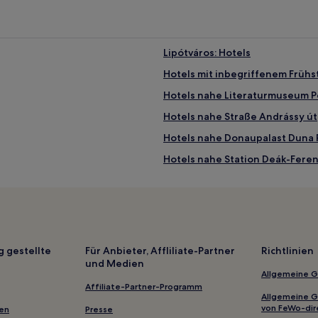
Lipótváros: Hotels
Hotels mit inbegriffenem Frühs
Hotels nahe Literaturmuseum P
Hotels nahe Straße Andrássy út
Hotels nahe Donaupalast Duna 
Hotels nahe Station Deák-Feren
Hotels nahe Las Vegas Casino
Hotels nahe Haus ungarischer 
udapest
Hotels nahe Orthodoxe Synagog
Apartments in Straße Nagymez
g gestellte
Für Anbieter, Affliliate-Partner
Richtlinien
und Medien
tgenössische Kunst
Hotels nahe Hofkomplex Gozsd
Allgemeine 
Hotels mit inbegriffenem Frühs
Affiliate-Partner-Programm
Allgemeine 
Hotels nahe Station Astoria
von FeWo-dir
gen
Presse