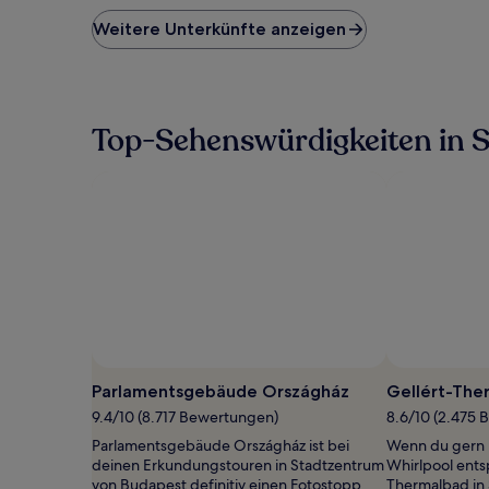
der
niedrigste
Weitere Unterkünfte anzeigen
Preis
pro
Nacht,
der
in
Top-Sehenswürdigkeiten in 
den
letzten
24 Stunden
für
einen
Aufenthalt
mit
1 Übernachtung
von
2 Erwachsenen
gefunden
wurde.
Preise
Parlamentsgebäude Országház
Gellért-The
und
9.4/10 (8.717 Bewertungen)
8.6/10 (2.475
Verfügbarkeiten
können
Parlamentsgebäude Országház ist bei
Wenn du gern 
sich
deinen Erkundungstouren in Stadtzentrum
Whirlpool entsp
ändern.
von Budapest definitiv einen Fotostopp
Thermalbad in