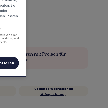
eiten. Sie
 oder
rden unseren
n:
chern von oder
rbeleistung und
boten.
Mehr sparen mit Preisen für
Mitglieder
ptieren
Nächstes Wochenende
14. Aug. - 16. Aug.