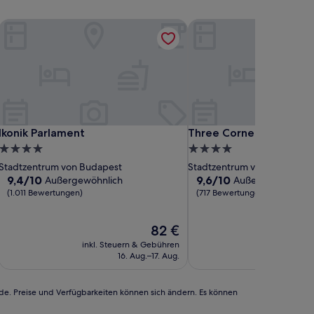
Ikonik Parlament
Three Corners Downtow
Ikonik Parlament
Three Corners Downtow
Ikonik Parlament
Three Corners Downtow
4.0-
4.0-
Sterne-
Sterne-
Stadtzentrum von Budapest
Stadtzentrum von Budapest
Unterkunft
Unterkunft
9.4
9.6
9,4/10
9,6/10
Außergewöhnlich
Außergewöhnlich
von
von
(1.011 Bewertungen)
(717 Bewertungen)
10,
10,
Außergewöhnlich,
Außergewöhnlich,
Der
82 €
(1.011
(717
Preis
Bewertungen)
Bewertungen)
inkl. Steuern & Gebühren
inkl. Steu
beträgt
16. Aug.–17. Aug.
9
82 €
rde. Preise und Verfügbarkeiten können sich ändern. Es können