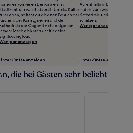
nur eines von vielen Denkmälern in
Aufenthalts in Budapest. Re
Stadtzentrum von Budapest. Um die Kultur
Hotels.com wissen auch die 
zu erleben, solltest du dir einen Besuch der
Kathedrale und die Kirchen
Kirchen, der Kunstgalerien und der
schätzen.
Kathedrale der Gegend nicht entgehen
Weniger anzeigen
lassen: Mach dich startklar für deine
Sightseeingtour.
Weniger anzeigen
Unterkünfte anzeigen
Unterkünfte anzeigen
, die bei Gästen sehr beliebt
ament
Kempinski Hotel Corv