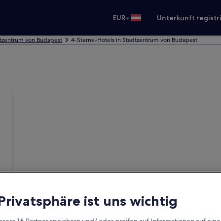
•
EUR
Unterkunft registr
dtzentrum von Budapest
4-Sterne-Hotels in Stadtzentrum von Budapest
 Privatsphäre ist uns wichtig
nsere
16
Partner speichern und/ oder greifen auf Informationen auf ein