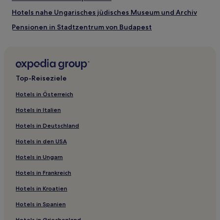
Hotels nahe Ungarisches jüdisches Museum und Archiv
Pensionen in Stadtzentrum von Budapest
Hotels nahe Straße Váci utca
Hotels nahe Elizabeth Park
Hotels nahe Oktogon
Top-Reiseziele
Haustierfreundliche in Lipótváros
Hotels in Österreich
Hotels nahe Vigado Ter Pier 7
Hotels in Italien
2-Sterne-Hotels in Andrássy
Hotels in Deutschland
4-Sterne-Hotels in Stadtzentrum von Budapest
Hotels in den USA
Stadtzentrum von Budapest: Hotels
Hotels in Ungarn
Pensionen in Budapest
Hotels in Frankreich
Hotels nahe Untergrundbahn-Museum
Belváros - Lipótváros: Hotels
Hotels in Kroatien
Hotels nahe E-Exit Escape Games
Hotels in Spanien
Hotels nahe Haus ungarischer Fotografen
Hotels in Griechenland