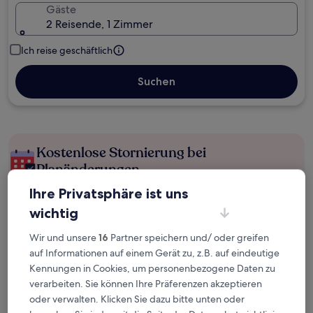
Gäste
2 Reisende, 1 Zimmer
Ich reise geschäftlich
Suchen
Kostenlose Stornierung bei
Planänderungen
Ihre Privatsphäre ist uns
Verdiene Prämien für jede
wichtig
wahrgenommene Übernachtung
Wir und unsere
16
Partner speichern und/ oder greifen
auf Informationen auf einem Gerät zu, z.B. auf eindeutige
Mehr sparen mit Preisen für Mitglieder
Kennungen in Cookies, um personenbezogene Daten zu
verarbeiten. Sie können Ihre Präferenzen akzeptieren
oder verwalten. Klicken Sie dazu bitte unten oder