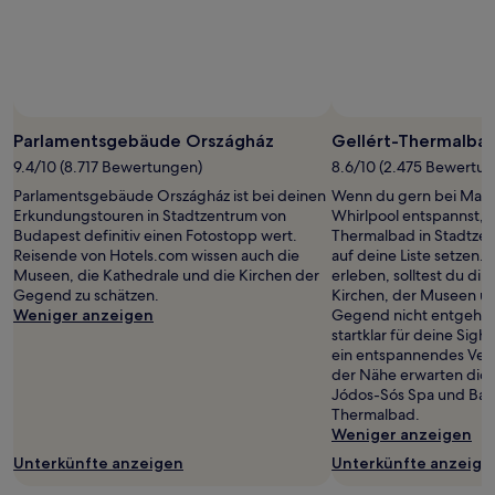
Preise
und
Verfügbarkeiten
können
sich
ändern.
Es
Parlamentsgebäude Országház
Gellért-Thermalba
können
9.4/10 (8.717 Bewertungen)
8.6/10 (2.475 Bewertu
zusätzliche
Parlamentsgebäude Országház ist bei deinen
Wenn du gern bei Mas
Bedingungen
Erkundungstouren in Stadtzentrum von
Whirlpool entspannst, so
gelten.
Budapest definitiv einen Fotostopp wert.
Thermalbad in Stadtze
Reisende von Hotels.com wissen auch die
auf deine Liste setzen. 
Museen, die Kathedrale und die Kirchen der
erleben, solltest du dir
Gegend zu schätzen.
Kirchen, der Museen un
Weniger anzeigen
Gegend nicht entgehen
startklar für deine Sigh
ein entspannendes Ve
der Nähe erwarten dich
Jódos-Sós Spa und Bad
Thermalbad.
Weniger anzeigen
Unterkünfte anzeigen
Unterkünfte anzeige