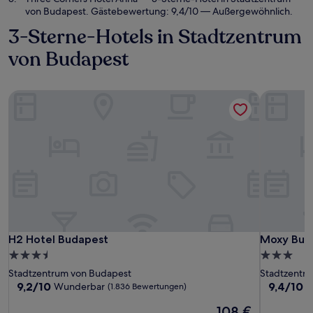
von Budapest. Gästebewertung: 9,4/10 — Außergewöhnlich.
3-Sterne-Hotels in Stadtzentrum
von Budapest
H2 Hotel Budapest
Moxy Bud
H2 Hotel Budapest
Moxy Bud
H2 Hotel Budapest
Moxy Bud
3.5-
3.0-
Sterne-
Sterne-
Stadtzentrum von Budapest
Stadtzentr
Unterkunft
Unterkunf
9.2
9.4
9,2/10
9,4/10
Wunderbar
A
(1.836 Bewertungen)
von
von
Der
108 €
10,
10,