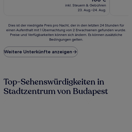
Preis
Wunderbar,
Außergewö
inkl. Steuern & Gebühren
beträgt
(1.836
(32
23. Aug.–24. Aug.
108 €
Bewertungen)
Bewertun
Dies
Dies ist der niedrigste Preis pro Nacht, der in den letzten 24 Stunden für
einen Aufenthalt mit 1 Übernachtung von 2 Erwachsenen gefunden wurde.
ist
Preise und Verfügbarkeiten können sich ändern. Es können zusätzliche
der
Bedingungen gelten.
niedrigste
Preis
Weitere Unterkünfte anzeigen
pro
Nacht,
der
in
den
letzten
Top-Sehenswürdigkeiten in
24 Stunden
Stadtzentrum von Budapest
für
einen
Aufenthalt
mit
1 Übernachtung
von
2 Erwachsenen
gefunden
wurde.