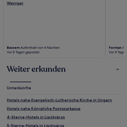
Weniger
Bassem
Aufenthalt von 4 Nächten
Ferman
Auf
Vor 8 Tagen gepostet
Vor 9 Tagen
Weiter erkunden
Unterkünfte
Hotels nahe Evangelisch-Lutherische Kirche in Ungarn
Hotels nahe Königliche Postsparkasse
4-Sterne-Hotels in Lipótváros
5-Sterne-Hotels in Lipótváros