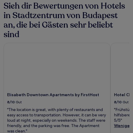
Sieh dir Bewertungen von Hotels
in Stadtzentrum von Budapest
an, die bei Gästen sehr beliebt
sind
Elisabeth Downtown Apartments by FirstHost
Hotel Char
Elisabeth Downtown Apartments by FirstHost
Hotel Ch
8/10
Gut
8/10
Gut
"The location is great, with plenty of restaurants and
"Frühstück
easy access to transportation. However, it can be very
hilfsberei
loud at night, especially on weekends. The staff were
5/5"
friendly, and the parking was free. The Apartment
Weniger
was clean."