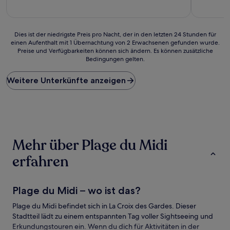
Dies
Dies ist der niedrigste Preis pro Nacht, der in den letzten 24 Stunden für
einen Aufenthalt mit 1 Übernachtung von 2 Erwachsenen gefunden wurde.
ist
Preise und Verfügbarkeiten können sich ändern. Es können zusätzliche
der
Bedingungen gelten.
niedrigste
Preis
Weitere Unterkünfte anzeigen
pro
Nacht,
der
in
den
letzten
24 Stunden
Mehr über Plage du Midi
für
einen
erfahren
Aufenthalt
mit
1 Übernachtung
Plage du Midi – wo ist das?
von
2 Erwachsenen
Plage du Midi befindet sich in La Croix des Gardes. Dieser
gefunden
Stadtteil lädt zu einem entspannten Tag voller Sightseeing und
wurde.
Erkundungstouren ein. Wenn du dich für Aktivitäten in der
Preise