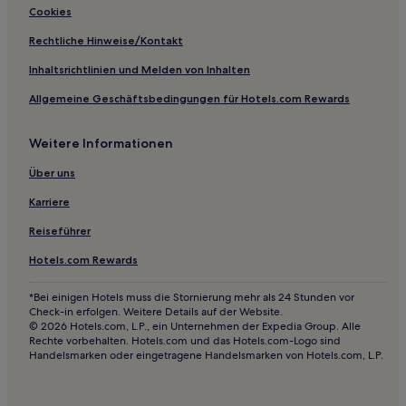
Stadtzentrum von Mougins: Hotels
Cookies
Hotels nahe Château de la Napoule
Rechtliche Hinweise/Kontakt
3-Sterne-Hotels in Cannes
Inhaltsrichtlinien und Melden von Inhalten
Boutique- in Cannes
Allgemeine Geschäftsbedingungen für Hotels.com Rewards
Hotels nahe Bahnhof Cannes
Weitere Informationen
Günstige nahe Plage du Midi
Strand von Mandelieu-la-Napoule: Hotels
Über uns
Hotels mit Parkplatz in Cannes
Karriere
Pointe Croisette: Hotels
Reiseführer
Günstige in Cannes
Hotels.com Rewards
Hotels nahe La Californie
*Bei einigen Hotels muss die Stornierung mehr als 24 Stunden vor
La Croix des Gardes: Hotels
Check-in erfolgen. Weitere Details auf der Website.
© 2026 Hotels.com, L.P., ein Unternehmen der Expedia Group. Alle
Hotels nahe Long Beach
Rechte vorbehalten. Hotels.com und das Hotels.com-Logo sind
Handelsmarken oder eingetragene Handelsmarken von Hotels.com, L.P.
Hotels mit Pool in Mougins
Île Sainte-Marguerite Hotels