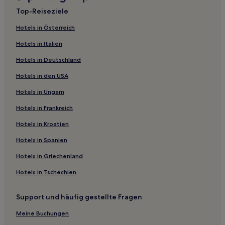
Hotels nahe Plage du Midi
Top-Reiseziele
4-Sterne-Hotels in Cannes
Hotels in Österreich
B&Bs in Plage du Midi
Hotels in Italien
La Bocca Nord: Hotels
Hotels in Deutschland
4-Sterne-Hotels in Altstadt von Cannes
Hotels in den USA
Hotels nahe Scène 55
Hotels in Ungarn
Hostels in Cannes
Hotels in Frankreich
Hotels mit Parkplatz in Altstadt von Cannes
Hotels mit Pool in Altstadt von Cannes
Hotels in Kroatien
Golf in Cannes
Hotels in Spanien
Hotels nahe Golf Country Club de Cannes Mougins
Hotels in Griechenland
Hotels mit Parkplatz in La Napoule
Hotels in Tschechien
Hotels nahe Royal Mougins Golf Resort
Support und häufig gestellte Fragen
Cannes – La Bocca: Hotels
Meine Buchungen
Californie - Pezou: Hotels