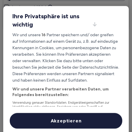
Ich reise geschäftlich
Ihre Privatsphäre ist uns
Suchen
wichtig
Wir und unsere
16
Partner speichern und/ oder greifen
auf Informationen auf einem Gerät zu, z.B. auf eindeutige
Kostenlose Stornierung bei
Kennungen in Cookies, um personenbezogene Daten zu
Planänderungen
verarbeiten. Sie können Ihre Präferenzen akzeptieren
oder verwalten. Klicken Sie dazu bitte unten oder
Verdiene Prämien für jede
besuchen Sie jederzeit die Seite der Datenschutzrichtlinie.
wahrgenommene Übernachtung
Diese Präferenzen werden unseren Partnern signalisiert
und haben keinen Einfluss auf Surfdaten.
Mehr sparen mit Preisen für Mitglieder
Wir und unsere Partner verarbeiten Daten, um
Folgendes bereitzustellen:
Verwendung genauer Standortdaten. Endgeräteeigenschaften zur
Identifikation aktiv abfragen. Speichern von oder Zugriff auf
Überprüfe die Preise für diese Daten
Informationen auf einem Endgerät. Personalisierte Werbung und
Inhalte, Messung von Werbeleistung und der Performance von Inhalten,
Zielgruppenforschung sowie Entwicklung und Verbesserung von
Akzeptieren
Nächstes Wochenende
In zwei Wochen
Angeboten.
Liste der Partner (Lieferanten)
14. Aug. - 16. Aug.
21. Aug. - 23. Aug.