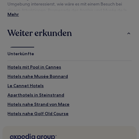
Umgebung interessierst, wie wäre es mit einem Besuch bei
und
Verfügbarkeiten
diesen Attraktionen: Promenade des Anglais und Musée de la
Mehr
können
Castre?
sich
ändern.
Sehenswürdigkeiten und Aktivitäten nahe
Weiter erkunden
Es
Plage du Midi
können
zusätzliche
Sehenswürdigkeiten nahe Plage du Midi
Bedingungen
Unterkünfte
gelten.
Plage de la Bocca
Waikiki-Strand
Hotels mit Pool in Cannes
Hafen von Cannes
Palais des Festivals et des Congrès
Hotels nahe Musée Bonnard
Strand von Mace
Le Cannet Hotels
Aktivitäten nahe Plage du Midi
Aparthotels in Steinstrand
Musée de la Castre
Hotels nahe Strand von Mace
Marché Forville
Le Croisette Casino Barriere de Cannes
Hotels nahe Golf Old Course
Rue d'Antibes
Promenade de la Croisette
Hotels nahe Le Croisette Casino Barriere de Cannes
Carnot: Hotels