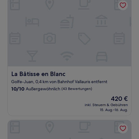
La Bâtisse en Blanc
La Bâtisse en Blanc
Golfe-Juan, 0,4 km von Bahnhof Vallauris entfernt
10.0
10/10
Außergewöhnlich
(43 Bewertungen)
von
Der
420 €
10,
Preis
Außergewöhnlich,
inkl. Steuern & Gebühren
beträgt
15. Aug.–16. Aug.
(43
420 €
Bewertungen)
Hôtel Cecil