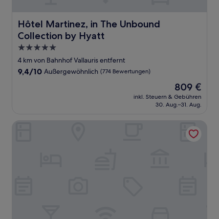
Hôtel Martinez, in The Unbound Collection by Hyatt
Hôtel Martinez, in The Unbound
Collection by Hyatt
5.0-
Sterne-
4 km von Bahnhof Vallauris entfernt
Unterkunft
9.4
9,4/10
Außergewöhnlich
(774 Bewertungen)
von
Der
809 €
10,
Preis
Außergewöhnlich,
inkl. Steuern & Gebühren
beträgt
30. Aug.–31. Aug.
(774
809 €
Bewertungen)
Carlton Cannes, a Regent Hotel