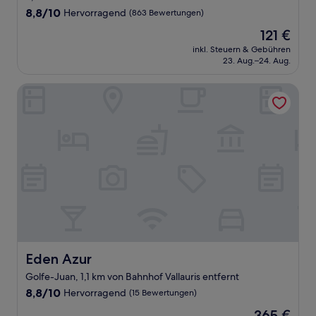
Unterkunft
8.8
8,8/10
Hervorragend
(863 Bewertungen)
von
Der
121 €
10,
Preis
Hervorragend,
inkl. Steuern & Gebühren
beträgt
23. Aug.–24. Aug.
(863
121 €
Bewertungen)
Eden Azur
Eden Azur
Eden Azur
Golfe-Juan, 1,1 km von Bahnhof Vallauris entfernt
8.8
8,8/10
Hervorragend
(15 Bewertungen)
von
Der
365 €