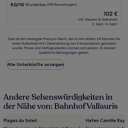
Unterkunft
9.0
9,0/10
Wunderbar
(195 Bewertungen)
von
Der
102 €
10,
Preis
Wunderbar,
inkl. Steuern & Gebühren
beträgt
2. Sept.–3. Sept.
(195
102 €
Bewertungen)
Dies
Dies ist der niedrigste Preis pro Nacht, der in den letzten 24 Stunden für
einen Aufenthalt mit 1 Übernachtung von 2 Erwachsenen gefunden
ist
wurde. Preise und Verfügbarkeiten können sich ändern. Es können
der
zusätzliche Bedingungen gelten.
niedrigste
Preis
Alle Unterkünfte anzeigen
pro
Nacht,
der
in
den
letzten
Andere Sehenswürdigkeiten in
24 Stunden
für
der Nähe von: Bahnhof Vallauris
einen
Aufenthalt
mit
Plages du Soleil
Hafen Camille Rayo
1 Übernachtung
von