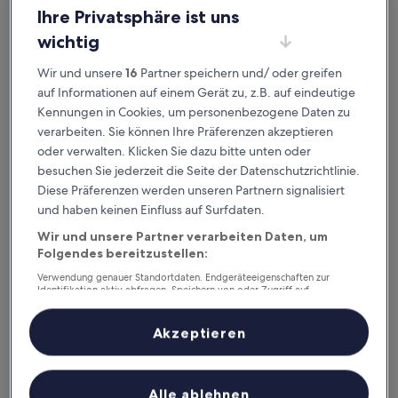
Ihre Privatsphäre ist uns
3.0-
Sterne-
wichtig
Golfe-Juan, 1,1 km von Bahnhof Vallauris entfernt
Unterkunft
9.4
9,4/10
Außergewöhnlich
(124 Bewertungen)
Wir und unsere
16
Partner speichern und/ oder greifen
von
Der
161 €
auf Informationen auf einem Gerät zu, z.B. auf eindeutige
10,
Preis
Außergewöhnlich,
inkl. Steuern & Gebühren
Kennungen in Cookies, um personenbezogene Daten zu
beträgt
1. Sept.–2. Sept.
(124
verarbeiten. Sie können Ihre Präferenzen akzeptieren
161 €
Bewertungen)
oder verwalten. Klicken Sie dazu bitte unten oder
Hôtel Lou Juan
besuchen Sie jederzeit die Seite der Datenschutzrichtlinie.
Diese Präferenzen werden unseren Partnern signalisiert
und haben keinen Einfluss auf Surfdaten.
Wir und unsere Partner verarbeiten Daten, um
Folgendes bereitzustellen:
Verwendung genauer Standortdaten. Endgeräteeigenschaften zur
Identifikation aktiv abfragen. Speichern von oder Zugriff auf
Informationen auf einem Endgerät. Personalisierte Werbung und
Inhalte, Messung von Werbeleistung und der Performance von Inhalten,
Zielgruppenforschung sowie Entwicklung und Verbesserung von
Akzeptieren
Angeboten.
Liste der Partner (Lieferanten)
Hôtel Lou Juan
Hôtel Lou Juan
Alle ablehnen
2,4 km von Bahnhof Vallauris entfernt