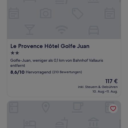
Le Provence Hôtel Golfe Juan
Le Provence Hôtel Golfe Juan
2.0-
Sterne-
Golfe-Juan, weniger als 0,1 km von Bahnhof Vallauris
Unterkunft
entfernt
8.6
8,6/10
Hervorragend
(210 Bewertungen)
von
Der
117 €
10,
Preis
Hervorragend,
inkl. Steuern & Gebühren
beträgt
10. Aug.–11. Aug.
(210
117 €
Bewertungen)
Hotel Helios