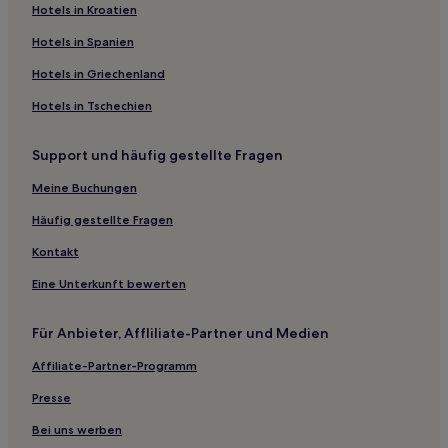
Hotels in Kroatien
Golf in Cannes
Hotels in Spanien
Cap d'Antibes: Hotels
Hotels in Griechenland
Hotels nahe Strand von La Gallice
Hotels in Tschechien
Stadtzentrum von Cannes: Hotels
Hotels mit inbegriffenem Frühstück nahe Historische
Support und häufig gestellte Fragen
Stadt Saint-Paul-de-Vence
Meine Buchungen
Haustierfreundliche in Valbonne
Häufig gestellte Fragen
4-Sterne-Hotels in Altstadt von Cannes
Kontakt
Hotels nahe Rathaus von Cannes
Familien in Französische Riviera
Eine Unterkunft bewerten
Hotels nahe Plage Les Pecheurs
Für Anbieter, Affliliate-Partner und Medien
Hotels nahe Cathédrale Notre-Dame-de-la-Platea
d'Antibes
Affiliate-Partner-Programm
Golfe-Juan: Hotels
Presse
Hotels mit Pool in Altstadt von Cannes
Bei uns werben