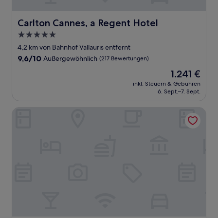
Carlton Cannes, a Regent Hotel
Carlton Cannes, a Regent Hotel
5.0-
Sterne-
4,2 km von Bahnhof Vallauris entfernt
Unterkunft
9.6
9,6/10
Außergewöhnlich
(217 Bewertungen)
von
Der
1.241 €
10,
Preis
Außergewöhnlich,
inkl. Steuern & Gebühren
beträgt
6. Sept.–7. Sept.
(217
1.241 €
Bewertungen)
La Bastide de l'Oliveraie