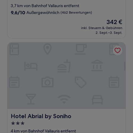
Sterne-
3,7 km von Bahnhof Vallauris entfernt
Unterkunft
9.6
9,6/10
Außergewöhnlich
(462 Bewertungen)
von
Der
342 €
10,
Preis
Außergewöhnlich,
inkl. Steuern & Gebühren
beträgt
2. Sept.–3. Sept.
(462
342 €
Bewertungen)
Hotel Abrial by Soniho
Hotel Abrial by Soniho
Hotel Abrial by Soniho
3.0-
Sterne-
4 km von Bahnhof Vallauris entfernt