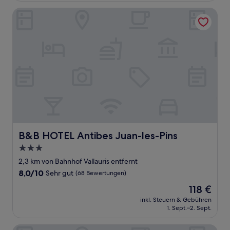
(240
Bewertungen)
B&B HOTEL Antibes Juan-les-Pins
B&B HOTEL Antibes Juan-les-Pins
B&B HOTEL Antibes Juan-les-Pins
3.0-
Sterne-
2,3 km von Bahnhof Vallauris entfernt
Unterkunft
8.0
8,0/10
Sehr gut
(68 Bewertungen)
von
Der
118 €
10,
Preis
Sehr
inkl. Steuern & Gebühren
beträgt
1. Sept.–2. Sept.
gut,
118 €
(68
Bewertungen)
La Bâtisse en Blanc