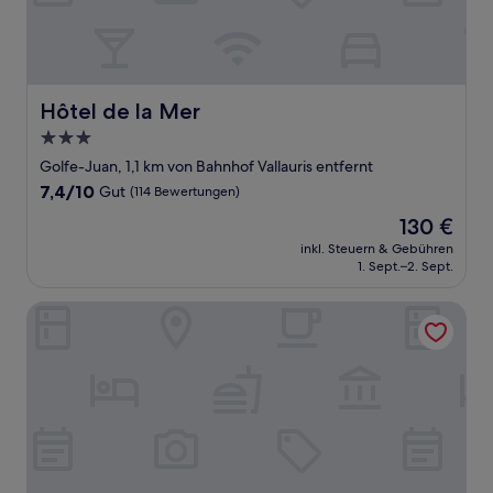
Hôtel de la Mer
Hôtel de la Mer
3.0-
Sterne-
Golfe-Juan, 1,1 km von Bahnhof Vallauris entfernt
Unterkunft
7.4
7,4/10
Gut
(114 Bewertungen)
von
Der
130 €
10,
Preis
Gut,
inkl. Steuern & Gebühren
beträgt
1. Sept.–2. Sept.
(114
130 €
Bewertungen)
Hotel Verlaine