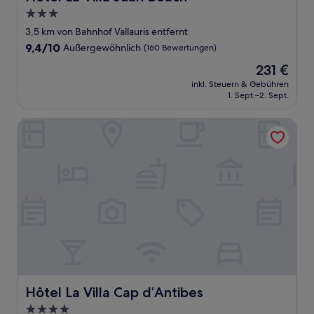
3.0-
Sterne-
3,5 km von Bahnhof Vallauris entfernt
Unterkunft
9.4
9,4/10
Außergewöhnlich
(160 Bewertungen)
von
Der
231 €
10,
Preis
Außergewöhnlich,
inkl. Steuern & Gebühren
beträgt
1. Sept.–2. Sept.
(160
231 €
Bewertungen)
Hôtel La Villa Cap d’Antibes
Hôtel La Villa Cap d’Antibes
Hôtel La Villa Cap d’Antibes
4.0-