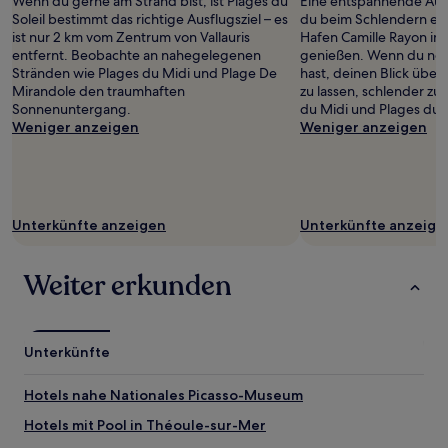
Wenn du gerne am Strand bist, ist Plages du
Eine entspannende Auss
2 Erwachsenen
Soleil bestimmt das richtige Ausflugsziel – es
du beim Schlendern en
gefunden
ist nur 2 km vom Zentrum von Vallauris
Hafen Camille Rayon im 
wurde.
entfernt. Beobachte an nahegelegenen
genießen. Wenn du noc
Preise
Stränden wie Plages du Midi und Plage De
hast, deinen Blick über
und
Mirandole den traumhaften
zu lassen, schlender zu
Verfügbarkeiten
Sonnenuntergang.
du Midi und Plages du S
können
Weniger anzeigen
Weniger anzeigen
sich
ändern.
Es
können
zusätzliche
Unterkünfte anzeigen
Unterkünfte anzeige
Bedingungen
gelten.
Weiter erkunden
Unterkünfte
Hotels nahe Nationales Picasso-Museum
Hotels mit Pool in Théoule-sur-Mer