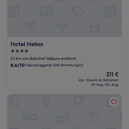
Hotel Helios
Hotel Helios
4.0-
Sterne-
3,1 km von Bahnhof Vallauris entfernt
Unterkunft
8.6
8,6/10
Hervorragend
(645 Bewertungen)
von
Der
211 €
10,
Preis
Hervorragend,
inkl. Steuern & Gebühren
beträgt
29. Aug.–30. Aug.
(645
211 €
Bewertungen)
Best Western Astoria