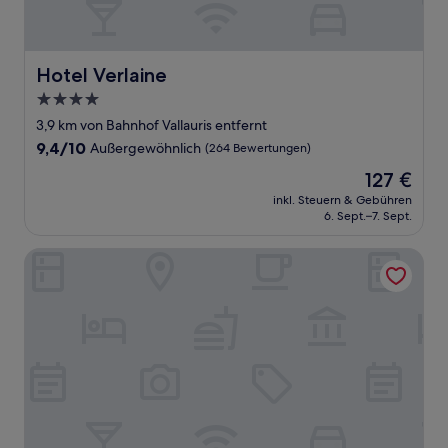
Hotel Verlaine
Hotel Verlaine
4.0-
Sterne-
3,9 km von Bahnhof Vallauris entfernt
Unterkunft
9.4
9,4/10
Außergewöhnlich
(264 Bewertungen)
von
Der
127 €
10,
Preis
Außergewöhnlich,
inkl. Steuern & Gebühren
beträgt
6. Sept.–7. Sept.
(264
127 €
Bewertungen)
Hôtel Martinez, in The Unbound Collection by Hyatt