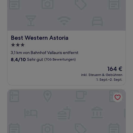
Best Western Astoria
Best Western Astoria
3.0-
Sterne-
3,1 km von Bahnhof Vallauris entfernt
Unterkunft
8.4
8,4/10
Sehr gut
(706 Bewertungen)
von
Der
164 €
10,
Preis
Sehr
inkl. Steuern & Gebühren
beträgt
1. Sept.–2. Sept.
gut,
164 €
(706
Bewertungen)
Hôtel de la Mer