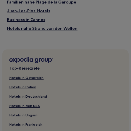
Familien nahe Plage de la Garoupe
Juan-Les-Pins: Hotels
Business in Cannes
Hotels nahe Strand von den Wellen
Hotels nahe Unsere Liebe Frau vom Guten Hafen
Hotels mit Fitnessbereich nahe Historische Stadt Saint-
Paul-de-Vence
Luxus in Antibes
Top-Reiseziele
Vallauris Hotels
Hotels nahe La Californie
Hotels in Österreich
Hotels mit Parkplatz in Antibes
Hotels in Italien
3-Sterne-Hotels in Altstadt von Cannes
Hotels in Deutschland
Familien in Saint-Paul de Vence
Hotels in den USA
Pensionen in Cannes
Hotels in Ungarn
Apartments in Plage du Midi
Hotels in Frankreich
Hotels nahe Promenade de la Croisette