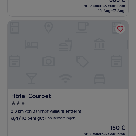
10,
Preis
Hervorragend,
inkl. Steuern & Gebühren
beträgt
16. Aug.–17. Aug.
(15
365 €
Bewertungen)
Hôtel Courbet
Hôtel Courbet
Hôtel Courbet
3.0-
Sterne-
2,8 km von Bahnhof Vallauris entfernt
Unterkunft
8.4
8,4/10
Sehr gut
(165 Bewertungen)
von
Der
150 €
10,
Preis
Sehr
inkl. Steuern & Gebühren