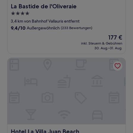
La Bastide de l'Oliveraie
La Bastide de l'Oliveraie
4.0-
Sterne-
3,4 km von Bahnhof Vallauris entfernt
Unterkunft
9.4
9,4/10
Außergewöhnlich
(233 Bewertungen)
von
Der
177 €
10,
Preis
Außergewöhnlich,
inkl. Steuern & Gebühren
beträgt
30. Aug.–31. Aug.
(233
177 €
Bewertungen)
Hotel La Villa Juan Beach
Hotel La Villa Juan Beach
Hotel La Villa Juan Beach