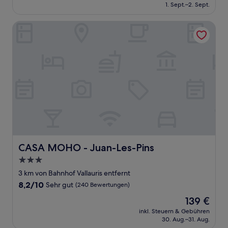
beträgt
1. Sept.–2. Sept.
gut,
150 €
(165
Bewertungen)
CASA MOHO - Juan-Les-Pins
CASA MOHO - Juan-Les-Pins
CASA MOHO - Juan-Les-Pins
3.0-
Sterne-
3 km von Bahnhof Vallauris entfernt
Unterkunft
8.2
8,2/10
Sehr gut
(240 Bewertungen)
von
Der
139 €
10,
Preis
Sehr
inkl. Steuern & Gebühren
beträgt
30. Aug.–31. Aug.
gut,
139 €