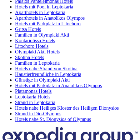
Palaios Panteleimonas Hotels
Hotels mit Pool in Leptokaria
Aparthotels in Leptokaria
Aparthotels in Anatolikos Olympos
Hotels mit Parkplatz in Litochoro
Gritsa Hotels
Familien in Olympiaki Akti
Kontariotissa Hotels
Litochoro Hotels
Olympiaki Akti Hotels
Skotina Hotels
Familien in Leptokaria
Hotels nahe Strand von Skotina
Haustierfreundliche in Leptokaria
Günstige in Olympiaki Akti
Hotels mit Parkplatz in Anatolikos Olympos
Platamonas Hotels
Leptokaria Hotels
Strand in Leptokaria
Hotels nahe Heiliges Kloster des Heiligen Dionysios
Strand in Dio-Olympos
Hotels nahe St. Dionysios of Olympus