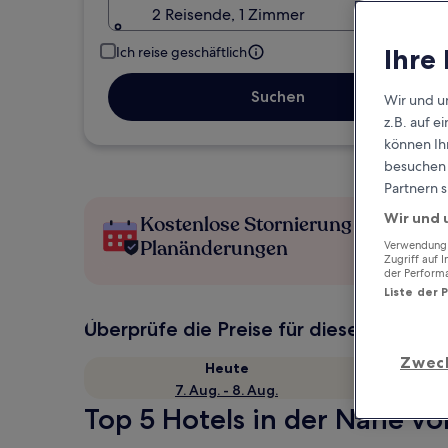
2 Reisende, 1 Zimmer
Ihre
Ich reise geschäftlich
Suchen
Wir und u
z.B. auf 
können Ihr
besuchen S
Partnern s
Wir und 
Kostenlose Stornierung bei
Planänderungen
Verwendung g
Zugriff auf 
der Perform
Liste der 
Überprüfe die Preise für diese Daten
Zwec
Heute
7. Aug. - 8. Aug.
Top 5 Hotels in der Nähe vo