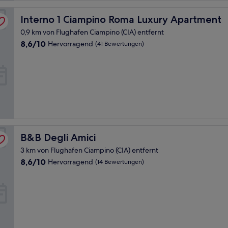
Interno 1 Ciampino Roma Luxury Apartment
Interno 1 Ciampino Roma Luxury Apartment
0,9 km von Flughafen Ciampino (CIA) entfernt
8.6
8,6/10
Hervorragend
(41 Bewertungen)
von
10,
Hervorragend,
(41
Bewertungen)
B&B Degli Amici
B&B Degli Amici
3 km von Flughafen Ciampino (CIA) entfernt
8.6
8,6/10
Hervorragend
(14 Bewertungen)
von
10,
Hervorragend,
(14
Bewertungen)