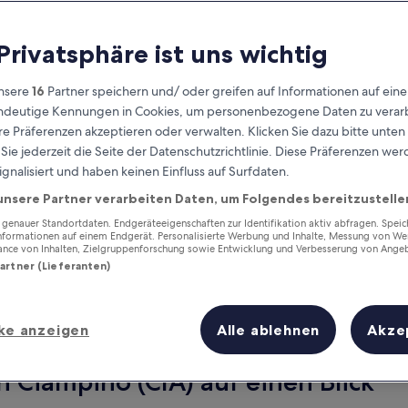
 Privatsphäre ist uns wichtig
nsere
16
Partner speichern und/ oder greifen auf Informationen auf ein
eindeutige Kennungen in Cookies, um personenbezogene Daten zu verarb
e Präferenzen akzeptieren oder verwalten. Klicken Sie dazu bitte unten
ie jederzeit die Seite der Datenschutzrichtlinie. Diese Präferenzen we
ignalisiert und haben keinen Einfluss auf Surfdaten.
unsere Partner verarbeiten Daten, um Folgendes bereitzustelle
Verdiene Prämien für jede
wahrgenommene Übernachtung
enauer Standortdaten. Endgeräteeigenschaften zur Identifikation aktiv abfragen. Spei
Informationen auf einem Endgerät. Personalisierte Werbung und Inhalte, Messung von We
ance von Inhalten, Zielgruppenforschung sowie Entwicklung und Verbesserung von Ange
Partner (Lieferanten)
ke anzeigen
Alle ablehnen
Akze
Morgen
Dieses Wochenende
8. Aug. - 9. Aug.
7. Aug. - 9. Aug.
n Ciampino (CIA) auf einen Blick