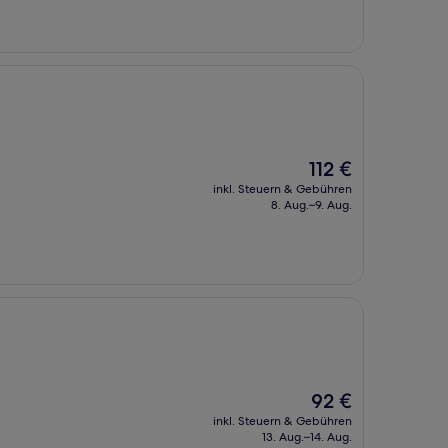
Der
112 €
Preis
inkl. Steuern & Gebühren
beträgt
8. Aug.–9. Aug.
112 €
Der
92 €
Preis
inkl. Steuern & Gebühren
beträgt
13. Aug.–14. Aug.