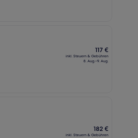
92 €
Der
117 €
Preis
inkl. Steuern & Gebühren
beträgt
8. Aug.–9. Aug.
117 €
Der
182 €
Preis
inkl. Steuern & Gebühren