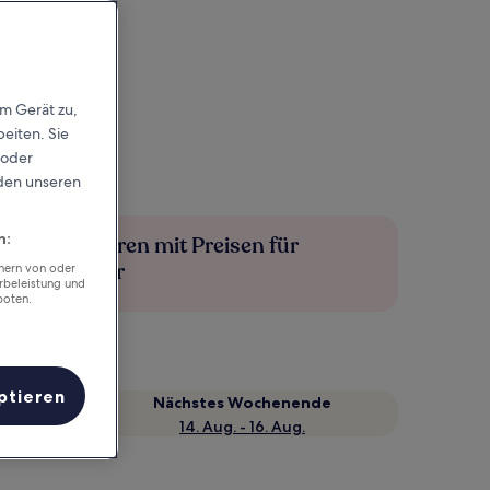
em Gerät zu,
eiten. Sie
 oder
rden unseren
n:
Mehr sparen mit Preisen für
Mitglieder
chern von oder
rbeleistung und
boten.
ptieren
Nächstes Wochenende
14. Aug. - 16. Aug.