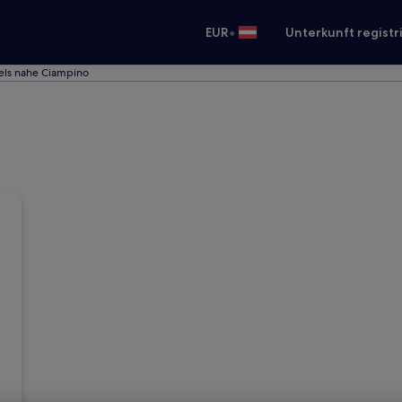
•
EUR
Unterkunft registr
els nahe Ciampino