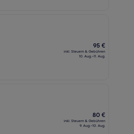
Der
95 €
Preis
inkl. Steuern & Gebühren
beträgt
10. Aug.–11. Aug.
95 €
Der
80 €
Preis
inkl. Steuern & Gebühren
beträgt
9. Aug.–10. Aug.
80 €