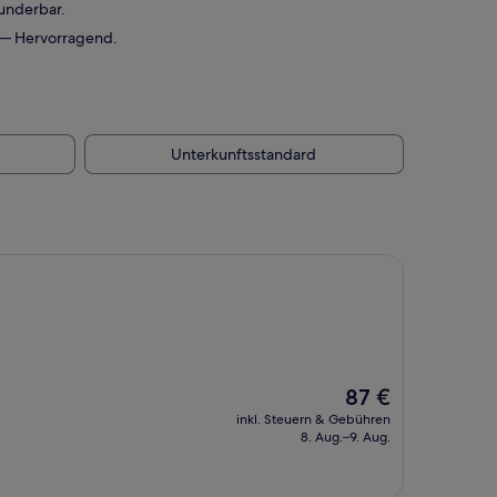
underbar.
0 — Hervorragend.
Unterkunftsstandard
Der
87 €
Preis
inkl. Steuern & Gebühren
beträgt
8. Aug.–9. Aug.
87 €