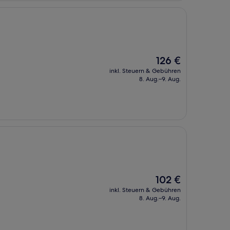
Der
126 €
Preis
inkl. Steuern & Gebühren
beträgt
8. Aug.–9. Aug.
126 €
Der
102 €
Preis
inkl. Steuern & Gebühren
beträgt
8. Aug.–9. Aug.
102 €