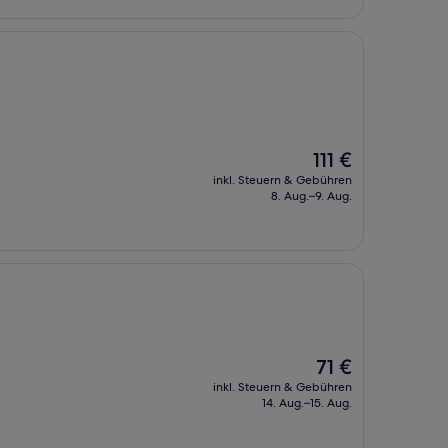
Der
111 €
Preis
inkl. Steuern & Gebühren
beträgt
8. Aug.–9. Aug.
111 €
Der
71 €
Preis
inkl. Steuern & Gebühren
beträgt
14. Aug.–15. Aug.
71 €