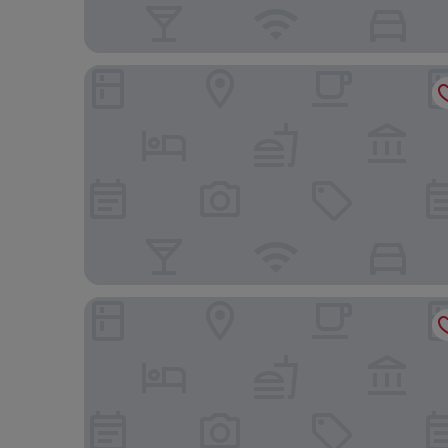
Magami Airport Ciampino
La Villetta Suite