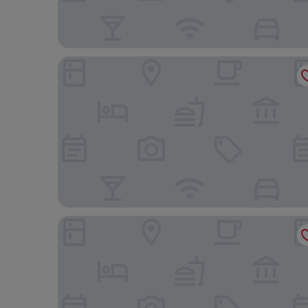
Magami Station Ciampino
Giardini Penelope Resort e Spa