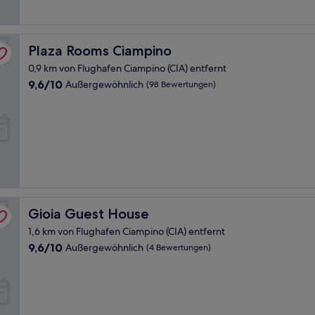
Plaza Rooms Ciampino
Plaza Rooms Ciampino
0,9 km von Flughafen Ciampino (CIA) entfernt
9.6
9,6/10
Außergewöhnlich
(98 Bewertungen)
von
10,
Außergewöhnlich,
(98
Bewertungen)
Gioia Guest House
Gioia Guest House
1,6 km von Flughafen Ciampino (CIA) entfernt
9.6
9,6/10
Außergewöhnlich
(4 Bewertungen)
von
10,
Außergewöhnlich,
(4
Bewertungen)