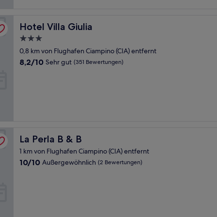
Hotel Villa Giulia
Hotel Villa Giulia
3.0-
Sterne-
0,8 km von Flughafen Ciampino (CIA) entfernt
Unterkunft
8.2
8,2/10
Sehr gut
(351 Bewertungen)
von
10,
Sehr
gut,
(351
Bewertungen)
La Perla B & B
La Perla B & B
1 km von Flughafen Ciampino (CIA) entfernt
10.0
10/10
Außergewöhnlich
(2 Bewertungen)
von
10,
Außergewöhnlich,
(2
Bewertungen)