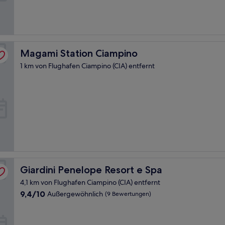
Bewertungen)
Magami Station Ciampino
Magami Station Ciampino
1 km von Flughafen Ciampino (CIA) entfernt
Giardini Penelope Resort e Spa
Giardini Penelope Resort e Spa
4,1 km von Flughafen Ciampino (CIA) entfernt
9.4
9,4/10
Außergewöhnlich
(9 Bewertungen)
von
10,
Außergewöhnlich,