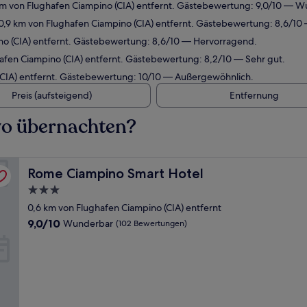
km von Flughafen Ciampino (CIA) entfernt. Gästebewertung: 9,0/10 — W
 0,9 km von Flughafen Ciampino (CIA) entfernt. Gästebewertung: 8,6/1
no (CIA) entfernt. Gästebewertung: 8,6/10 — Hervorragend.
afen Ciampino (CIA) entfernt. Gästebewertung: 8,2/10 — Sehr gut.
 (CIA) entfernt. Gästebewertung: 10/10 — Außergewöhnlich.
Preis (aufsteigend)
Entfernung
wo übernachten?
Rome Ciampino Smart Hotel
Rome Ciampino Smart Hotel
3.0-
Sterne-
0,6 km von Flughafen Ciampino (CIA) entfernt
Unterkunft
9.0
9,0/10
Wunderbar
(102 Bewertungen)
von
10,
Wunderbar,
(102
Bewertungen)