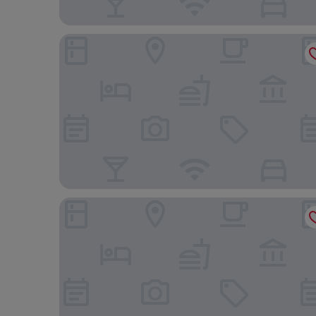
Plaza Rooms Ciampino
Gioia Guest House