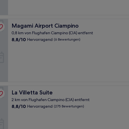
Magami Airport Ciampino
Magami Airport Ciampino
0,8 km von Flughafen Ciampino (CIA) entfernt
8.8
8,8/10
Hervorragend
(6 Bewertungen)
von
10,
Hervorragend,
(6
Bewertungen)
La Villetta Suite
La Villetta Suite
2 km von Flughafen Ciampino (CIA) entfernt
8.8
8,8/10
Hervorragend
(275 Bewertungen)
von
10,
Hervorragend,
(275