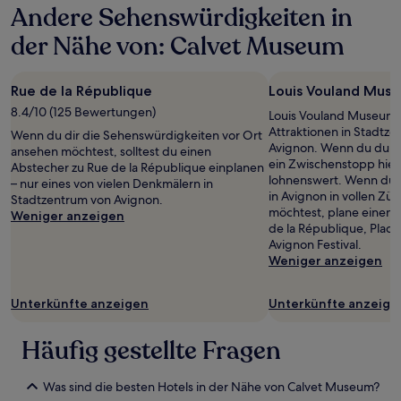
Andere Sehenswürdigkeiten in
24 Stunden
für
der Nähe von: Calvet Museum
einen
Aufenthalt
mit
Rue de la République
Louis Vouland Mus
1 Übernachtung
von
8.4/10 (125 Bewertungen)
Louis Vouland Museum i
2 Erwachsenen
Attraktionen in Stadtz
Wenn du dir die Sehenswürdigkeiten vor Ort
gefunden
Avignon. Wenn du durch
ansehen möchtest, solltest du einen
wurde.
ein Zwischenstopp hie
Abstecher zu Rue de la République einplanen
Preise
lohnenswert. Wenn du d
– nur eines von vielen Denkmälern in
und
in Avignon in vollen Z
Stadtzentrum von Avignon.
Verfügbarkeiten
möchtest, plane einen 
Weniger anzeigen
können
de la République, Place
sich
Avignon Festival.
ändern.
Weniger anzeigen
Es
können
zusätzliche
Unterkünfte anzeigen
Unterkünfte anzeige
Bedingungen
gelten.
Häufig gestellte Fragen
Was sind die besten Hotels in der Nähe von Calvet Museum?