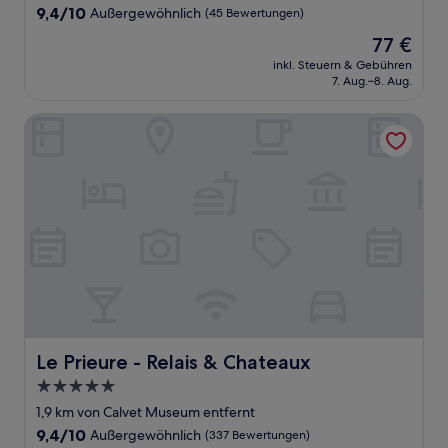
Unterkunft
9.4
9,4/10
Außergewöhnlich
(45 Bewertungen)
von
Der
77 €
10,
Preis
Außergewöhnlich,
inkl. Steuern & Gebühren
beträgt
7. Aug.–8. Aug.
(45
77 €
Bewertungen)
Le Prieure - Relais & Chateaux
Le Prieure - Relais & Chateaux
Le Prieure - Relais & Chateaux
5.0-
Sterne-
1,9 km von Calvet Museum entfernt
Unterkunft
9.4
9,4/10
Außergewöhnlich
(337 Bewertungen)