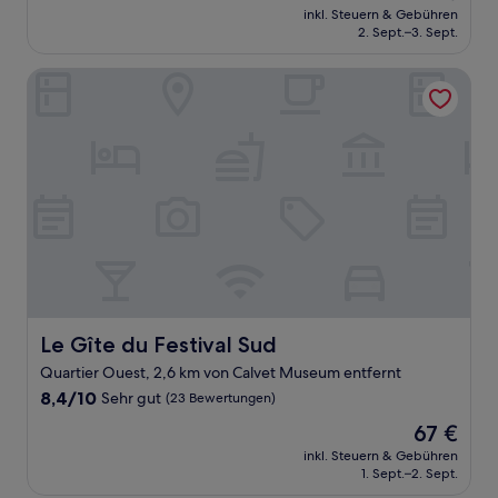
Preis
Hervorragend,
inkl. Steuern & Gebühren
beträgt
2. Sept.–3. Sept.
(482
127 €
Bewertungen)
Le Gîte du Festival Sud
Le Gîte du Festival Sud
Le Gîte du Festival Sud
Quartier Ouest, 2,6 km von Calvet Museum entfernt
8.4
8,4/10
Sehr gut
(23 Bewertungen)
von
Der
67 €
10,
Preis
Sehr
inkl. Steuern & Gebühren
beträgt
1. Sept.–2. Sept.
gut,
67 €
(23