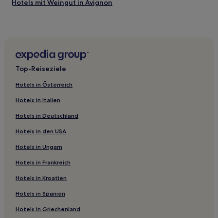
Hotels mit Weingut in Avignon
Haustierfreundliche in St.-Rémy-de-Provence
Hotels mit Parkplatz in Arles
Rognonas Hotels
Châteaurenard Hotels
Top-Reiseziele
Luxus in Arles
Hotels in Österreich
Sorgues Hotels
Hotels in Italien
Hotels mit Parkplatz in Cavaillon
Hotels in Deutschland
Hotels mit Weingut in Orange
Hotels in den USA
Hotels nahe Samstagsmarkt
Hotels in Ungarn
B&Bs in Avignon
Luxus in Avignon
Hotels in Frankreich
Hotels nahe Bauernmarkt von Châteaurenard
Hotels in Kroatien
Stadtzentrum von Avignon: Hotels
Hotels in Spanien
Hotels mit Parkplatz in Gordes
Hotels in Griechenland