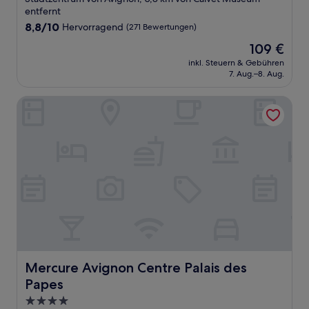
Unterkunft
entfernt
8.8
8,8/10
Hervorragend
(271 Bewertungen)
von
Der
109 €
10,
Preis
Hervorragend,
inkl. Steuern & Gebühren
beträgt
7. Aug.–8. Aug.
(271
109 €
Bewertungen)
Mercure Avignon Centre Palais des Papes
Mercure Avignon Centre Palais des Papes
Mercure Avignon Centre Palais des
Papes
4.0-