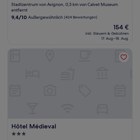
Sterne-
Stadtzentrum von Avignon, 0,3 km von Calvet Museum
Unterkunft
entfernt
9.4
9,4/10
Außergewöhnlich
(424 Bewertungen)
von
Der
154 €
10,
Preis
Außergewöhnlich,
inkl. Steuern & Gebühren
beträgt
17. Aug.–18. Aug.
(424
154 €
Bewertungen)
Hôtel Médieval
Hôtel Médieval
Hôtel Médieval
3.0-