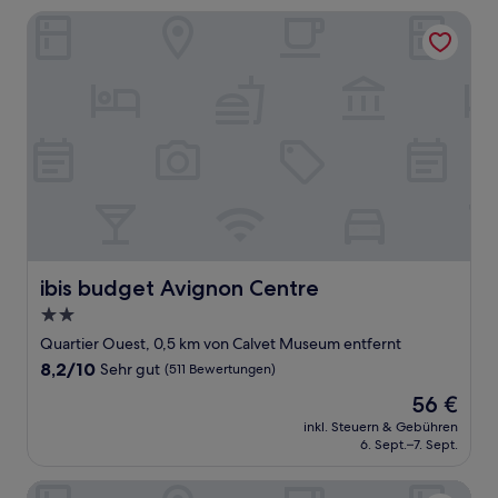
Bewertungen)
ibis budget Avignon Centre
ibis budget Avignon Centre
ibis budget Avignon Centre
2.0-
Sterne-
Quartier Ouest, 0,5 km von Calvet Museum entfernt
Unterkunft
8.2
8,2/10
Sehr gut
(511 Bewertungen)
von
Der
56 €
10,
Preis
Sehr
inkl. Steuern & Gebühren
beträgt
6. Sept.–7. Sept.
gut,
56 €
(511
Bewertungen)
Au St Roch Hotel et Jardin