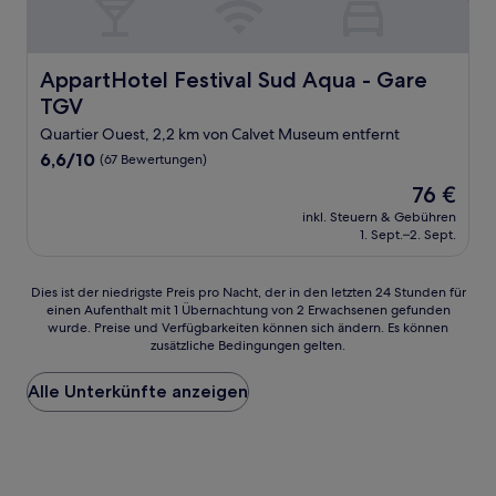
AppartHotel Festival Sud Aqua - Gare TGV
AppartHotel Festival Sud Aqua - Gare
TGV
Quartier Ouest, 2,2 km von Calvet Museum entfernt
6.6
6,6/10
(67 Bewertungen)
von
Der
76 €
10,
Preis
(67
inkl. Steuern & Gebühren
beträgt
1. Sept.–2. Sept.
Bewertungen)
76 €
Dies
Dies ist der niedrigste Preis pro Nacht, der in den letzten 24 Stunden für
einen Aufenthalt mit 1 Übernachtung von 2 Erwachsenen gefunden
ist
wurde. Preise und Verfügbarkeiten können sich ändern. Es können
der
zusätzliche Bedingungen gelten.
niedrigste
Preis
Alle Unterkünfte anzeigen
pro
Nacht,
der
in
den
letzten