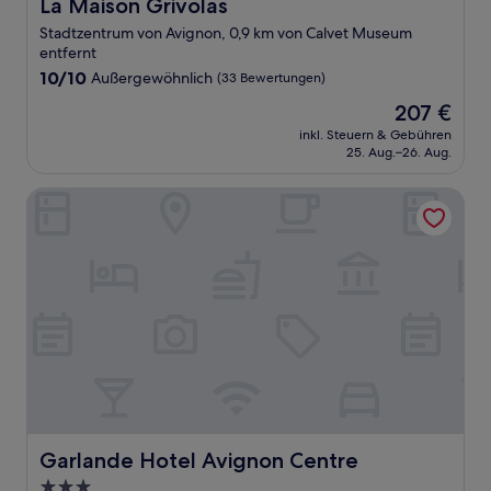
La Maison Grivolas
La Maison Grivolas
Stadtzentrum von Avignon, 0,9 km von Calvet Museum
entfernt
10.0
10/10
Außergewöhnlich
(33 Bewertungen)
von
Der
207 €
10,
Preis
Außergewöhnlich,
inkl. Steuern & Gebühren
beträgt
25. Aug.–26. Aug.
(33
207 €
Bewertungen)
Garlande Hotel Avignon Centre
Garlande Hotel Avignon Centre
Garlande Hotel Avignon Centre
3.0-