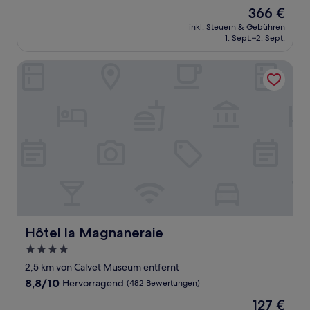
von
Der
366 €
10,
Preis
Außergewöhnlich,
inkl. Steuern & Gebühren
beträgt
1. Sept.–2. Sept.
(337
366 €
Bewertungen)
Hôtel la Magnaneraie
Hôtel la Magnaneraie
Hôtel la Magnaneraie
4.0-
Sterne-
2,5 km von Calvet Museum entfernt
Unterkunft
8.8
8,8/10
Hervorragend
(482 Bewertungen)
von
Der
127 €
10,