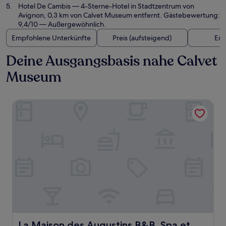
Hotel De Cambis
— 4-Sterne-Hotel in Stadtzentrum von
Avignon, 0,3 km von Calvet Museum entfernt. Gästebewertung:
9,4/10 — Außergewöhnlich.
Empfohlene Unterkünfte
Preis (aufsteigend)
Ent
Deine Ausgangsbasis nahe Calvet
Museum
La Maison des Augustins B&B, Spa et Fitness
La Maison des Augustins B&B, Spa et Fitness
La Maison des Augustins B&B, Spa et