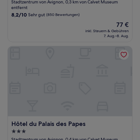
Sterne-
Stadtzentrum von Avignon, 0,3 km von Calvet Museum
Unterkunft
entfernt
8.2
8,2/10
Sehr gut
(850 Bewertungen)
von
Der
77 €
10,
Preis
Sehr
inkl. Steuern & Gebühren
beträgt
7. Aug.–8. Aug.
gut,
77 €
(850
Bewertungen)
Hôtel du Palais des Papes
Hôtel du Palais des Papes
Hôtel du Palais des Papes
3.0-
Sterne-
Stadtzentrum von Avignon, 0,4 km von Calvet Museum