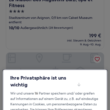
Fitness
4.0-
Sterne-
Stadtzentrum von Avignon, 0,9 km von Calvet Museum
Unterkunft
entfernt
10.0
10/10
Außergewöhnlich
(28 Bewertungen)
von
Der
199 €
10,
Preis
Außergewöhnlich,
inkl. Steuern & Gebühren
beträgt
9. Aug.–10. Aug.
(28
199 €
Bewertungen)
N°15 Les Confidences - Chambres D'hôtes
Ihre Privatsphäre ist uns
wichtig
Wir und unsere
16
Partner speichern und/ oder greifen
auf Informationen auf einem Gerät zu, z.B. auf eindeutige
Kennungen in Cookies, um personenbezogene Daten zu
verarbeiten. Sie können Ihre Präferenzen akzeptieren