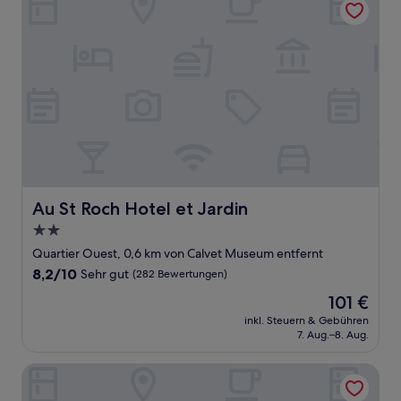
Au St Roch Hotel et Jardin
Au St Roch Hotel et Jardin
2.0-
Sterne-
Quartier Ouest, 0,6 km von Calvet Museum entfernt
Unterkunft
8.2
8,2/10
Sehr gut
(282 Bewertungen)
von
Der
101 €
10,
Preis
Sehr
inkl. Steuern & Gebühren
beträgt
7. Aug.–8. Aug.
gut,
101 €
(282
Bewertungen)
Be Loft B&B Pool & Spa