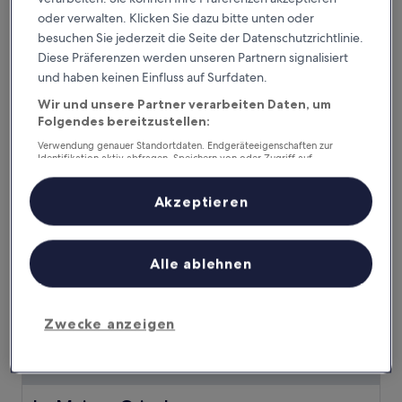
N°15 Les Confidences - Chambres D'hôtes
N°15 Les Confidences - Chambres
oder verwalten. Klicken Sie dazu bitte unten oder
D'hôtes
besuchen Sie jederzeit die Seite der Datenschutzrichtlinie.
Stadtzentrum von Avignon, 0,7 km von Calvet Museum
Diese Präferenzen werden unseren Partnern signalisiert
entfernt
und haben keinen Einfluss auf Surfdaten.
10.0
10/10
Außergewöhnlich
(41 Bewertungen)
Wir und unsere Partner verarbeiten Daten, um
von
Der
241 €
Folgendes bereitzustellen:
10,
Preis
Außergewöhnlich,
inkl. Steuern & Gebühren
Verwendung genauer Standortdaten. Endgeräteeigenschaften zur
beträgt
9. Aug.–10. Aug.
(41
Identifikation aktiv abfragen. Speichern von oder Zugriff auf
241 €
Bewertungen)
Informationen auf einem Endgerät. Personalisierte Werbung und
Inhalte, Messung von Werbeleistung und der Performance von Inhalten,
La Maison Grivolas
Zielgruppenforschung sowie Entwicklung und Verbesserung von
Akzeptieren
Angeboten.
Liste der Partner (Lieferanten)
Alle ablehnen
Zwecke anzeigen