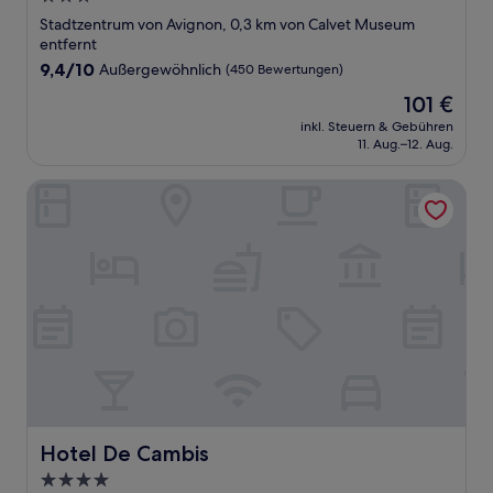
Sterne-
Stadtzentrum von Avignon, 0,3 km von Calvet Museum
Unterkunft
entfernt
9.4
9,4/10
Außergewöhnlich
(450 Bewertungen)
von
Der
101 €
10,
Preis
Außergewöhnlich,
inkl. Steuern & Gebühren
beträgt
11. Aug.–12. Aug.
(450
101 €
Bewertungen)
Hotel De Cambis
Hotel De Cambis
Hotel De Cambis
4.0-