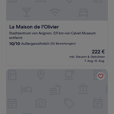
La Maison de l'Olivier
La Maison de l'Olivier
Stadtzentrum von Avignon, 0,9 km von Calvet Museum
entfernt
10.0
10/10
Außergewöhnlich
(52 Bewertungen)
von
Der
222 €
10,
Preis
Außergewöhnlich,
inkl. Steuern & Gebühren
beträgt
7. Aug.–8. Aug.
(52
222 €
Bewertungen)
AppartHotel Festival Sud Aqua - Gare TGV