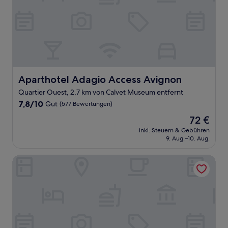
Aparthotel Adagio Access Avignon
Aparthotel Adagio Access Avignon
Quartier Ouest, 2,7 km von Calvet Museum entfernt
7.8
7,8/10
Gut
(577 Bewertungen)
von
Der
72 €
10,
Preis
Gut,
inkl. Steuern & Gebühren
beträgt
9. Aug.–10. Aug.
(577
72 €
Bewertungen)
La Maison de l'Olivier