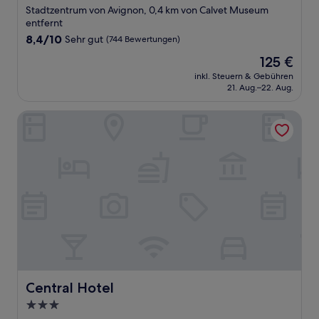
Sterne-
Stadtzentrum von Avignon, 0,4 km von Calvet Museum
Unterkunft
entfernt
8.4
8,4/10
Sehr gut
(744 Bewertungen)
von
Der
125 €
10,
Preis
Sehr
inkl. Steuern & Gebühren
beträgt
21. Aug.–22. Aug.
gut,
125 €
(744
Bewertungen)
Central Hotel
Central Hotel
Central Hotel
3.0-