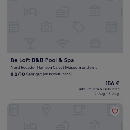
Be Loft B&B Pool & Spa
Be Loft B&B Pool & Spa
Nord Rocade, 1 km von Calvet Museum entfernt
8.2
8,2/10
Sehr gut
(38 Bewertungen)
von
Der
156 €
10,
Preis
Sehr
inkl. Steuern & Gebühren
beträgt
12. Aug.–13. Aug.
gut,
156 €
(38
Bewertungen)
Aparthotel Adagio Access Avignon