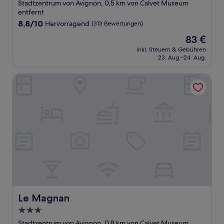
Sterne-
Stadtzentrum von Avignon, 0,5 km von Calvet Museum
Unterkunft
entfernt
8.8
8,8/10
Hervorragend
(313 Bewertungen)
von
Der
83 €
10,
Preis
Hervorragend,
inkl. Steuern & Gebühren
beträgt
23. Aug.–24. Aug.
(313
83 €
Bewertungen)
Le Magnan
Le Magnan
Le Magnan
3.0-
Sterne-
Stadtzentrum von Avignon, 0,8 km von Calvet Museum