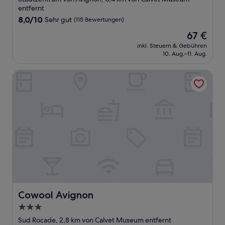
Unterkunft
entfernt
8.0
8,0/10
Sehr gut
(115 Bewertungen)
von
Der
67 €
10,
Preis
Sehr
inkl. Steuern & Gebühren
beträgt
10. Aug.–11. Aug.
gut,
67 €
(115
Bewertungen)
Cowool Avignon
Cowool Avignon
Cowool Avignon
3.0-
Sterne-
Sud Rocade, 2,8 km von Calvet Museum entfernt