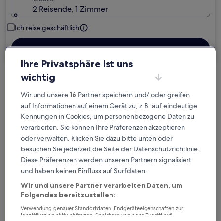
2 Reisende, 1 Zimmer
Ich reise geschäftlich
Suchen
Ihre Privatsphäre ist uns
wichtig
Kostenlose Stornierung bei
Wir und unsere
16
Partner speichern und/ oder greifen
Planänderungen
auf Informationen auf einem Gerät zu, z.B. auf eindeutige
Kennungen in Cookies, um personenbezogene Daten zu
Verdiene Prämien für jede
verarbeiten. Sie können Ihre Präferenzen akzeptieren
wahrgenommene Übernachtung
oder verwalten. Klicken Sie dazu bitte unten oder
besuchen Sie jederzeit die Seite der Datenschutzrichtlinie.
Diese Präferenzen werden unseren Partnern signalisiert
Mehr sparen mit Preisen für Mitglieder
und haben keinen Einfluss auf Surfdaten.
Wir und unsere Partner verarbeiten Daten, um
Folgendes bereitzustellen:
Überprüfe die Preise für diese Daten
Verwendung genauer Standortdaten. Endgeräteeigenschaften zur
Identifikation aktiv abfragen. Speichern von oder Zugriff auf