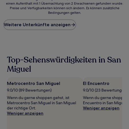
einen Aufenthalt mit 1 Übernachtung von 2 Erwachsenen gefunden wurde.
ist
Preise und Verfügbarkeiten können sich ändern. Es können zusätzliche
der
Bedingungen gelten.
niedrigste
Preis
Weitere Unterkünfte anzeigen
pro
Nacht,
der
in
den
letzten
24 Stunden
Top-Sehenswürdigkeiten in San
für
einen
Miguel
Aufenthalt
mit
1 Übernachtung
Metrocentro San Miguel
El Encuentro
von
9.0/10 (89 Bewertungen)
9.0/10 (23 Bewertungen)
2 Erwachsenen
gefunden
Wenn du gerne shoppen gehst, ist
Wenn du gerne shoppen ge
wurde.
Metrocentro San Miguel in San Miguel
Encuentro in San Miguel d
Preise
der richtige Ort.
Weniger anzeigen
und
Weniger anzeigen
Verfügbarkeiten
können
sich