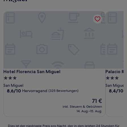
Hotel Florencia San Miguel
Palacio Re
Hotel Florencia San Miguel
Palacio Re
Hotel Florencia San Miguel
Palacio Re
3.0-
3.0-
Sterne-
Sterne-
San Miguel
San Miguel
Unterkunft
Unterkunf
8.6
8.4
8,6/10
8,4/10
Hervorragend
S
(325 Bewertungen)
von
von
Der
71 €
10,
10,
Preis
Hervorragend,
Sehr
inkl. Steuern & Gebühren
beträgt
(325
gut,
14. Aug.–15. Aug.
71 €
Bewertungen)
(22
Bewertun
Dies
Dies ist der niedrigste Preis pro Nacht, der in den letzten 24 Stunden für