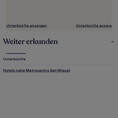
ändern.
Es
können
zusätzliche
Bedingungen
Unterkünfte anzeigen
Unterkünfte anzeigen
gelten.
Weiter erkunden
Unterkünfte
Hotels nahe Metrocentro San Miguel