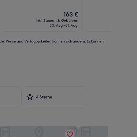
10,
10,
Hervorragend,
Hervorragend,
Der
163 €
(454
(267
Preis
Bewertungen)
Bewertungen)
inkl. Steuern & Gebühren
inkl. Steu
beträgt
30. Aug.–31. Aug.
1
163 €
rde. Preise und Verfügbarkeiten können sich ändern. Es können
4 Sterne
den Hôtel & Spa Cannes
Canopy by Hilton Cannes