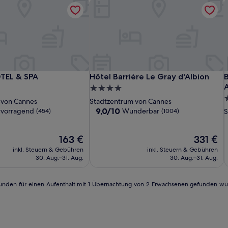
TEL & SPA
Hôtel Barrière Le Gray d'Albion
B
Hôtel
CRISTAL
Hôtel
H
C
H
B
TEL & SPA
Hôtel Barrière Le Gray d'Albion
B
TEL & SPA
Hôtel Barrière Le Gray d'Albion
B
Barrière
HOTEL
Barrière
B
B
W
A
4.0-
Le
&
Le
L
L
P
4
Sterne-
 von Cannes
Stadtzentrum von Cannes
Majestic
SPA
Gray
M
G
L
S
Unterkunft
9.0
9,0/10
rvorragend
Wunderbar
(454)
(1004)
S
Cannes
d'Albion
C
d
P
von
U
10,
d
nd,
Der
Wunderbar,
Der
163 €
331 €
A
Preis
(1004)
Preis
inkl. Steuern & Gebühren
inkl. Steuern & Gebühren
beträgt
beträgt
30. Aug.–31. Aug.
30. Aug.–31. Aug.
163 €
331 €
4 Stunden für einen Aufenthalt mit 1 Übernachtung von 2 Erwachsenen gefunden w