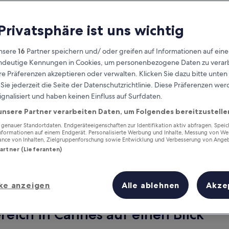
 Privatsphäre ist uns wichtig
nsere
16
Partner speichern und/ oder greifen auf Informationen auf ein
eindeutige Kennungen in Cookies, um personenbezogene Daten zu verarb
e Präferenzen akzeptieren oder verwalten. Klicken Sie dazu bitte unten
ie jederzeit die Seite der Datenschutzrichtlinie. Diese Präferenzen we
ignalisiert und haben keinen Einfluss auf Surfdaten.
unsere Partner verarbeiten Daten, um Folgendes bereitzustelle
Verdiene Prämien für jede
wahrgenommene Übernachtung
enauer Standortdaten. Endgeräteeigenschaften zur Identifikation aktiv abfragen. Spei
Informationen auf einem Endgerät. Personalisierte Werbung und Inhalte, Messung von We
ance von Inhalten, Zielgruppenforschung sowie Entwicklung und Verbesserung von Ange
Partner (Lieferanten)
ke anzeigen
Alle ablehnen
Akze
Morgen
Dieses Wochenende
7. Aug. - 8. Aug.
7. Aug. - 9. Aug.
reich in Cannes auf einen Blick