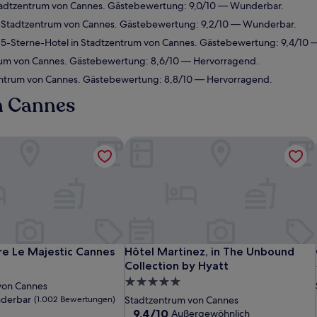
tadtzentrum von Cannes. Gästebewertung: 9,0/10 — Wunderbar.
 Stadtzentrum von Cannes. Gästebewertung: 9,2/10 — Wunderbar.
5-Sterne-Hotel in Stadtzentrum von Cannes. Gästebewertung: 9,4/10 
rum von Cannes. Gästebewertung: 8,6/10 — Hervorragend.
entrum von Cannes. Gästebewertung: 8,8/10 — Hervorragend.
in Cannes
re Le Majestic Cannes
Hôtel Martinez, in The Unbound Colle
re Le Majestic Cannes
Hôtel Martinez, in The Unbound Colle
re Le Majestic Cannes
Hôtel Martinez, in The Unbound
Collection by Hyatt
5.0-
von Cannes
Sterne-
derbar
(1.002 Bewertungen)
Stadtzentrum von Cannes
Unterkunft
9.4
9,4/10
Außergewöhnlich