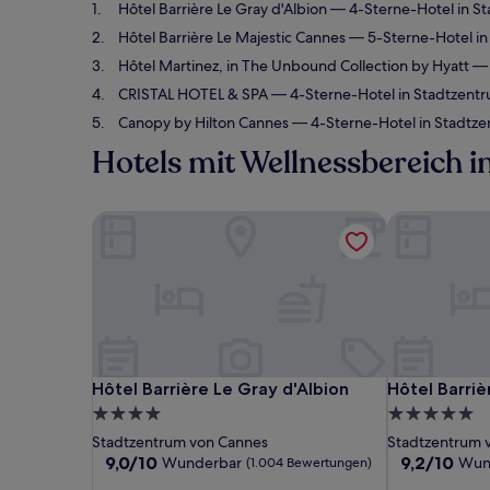
Hôtel Barrière Le Gray d'Albion
— 4-Sterne-Hotel in S
Hôtel Barrière Le Majestic Cannes
— 5-Sterne-Hotel in
Hôtel Martinez, in The Unbound Collection by Hyatt
— 
CRISTAL HOTEL & SPA
— 4-Sterne-Hotel in Stadtzent
Canopy by Hilton Cannes
— 4-Sterne-Hotel in Stadtz
Hotels mit Wellnessbereich 
Hôtel Barrière Le Gray d'Albion
Hôtel Barriè
Hôtel Barrière Le Gray d'Albion
Hôtel Barriè
Hôtel Barrière Le Gray d'Albion
Hôtel Barriè
4.0-
5.0-
Sterne-
Sterne-
Stadtzentrum von Cannes
Stadtzentrum 
Unterkunft
Unterkunft
9.0
9.2
9,0/10
9,2/10
Wunderbar
Wun
(1.004 Bewertungen)
von
von