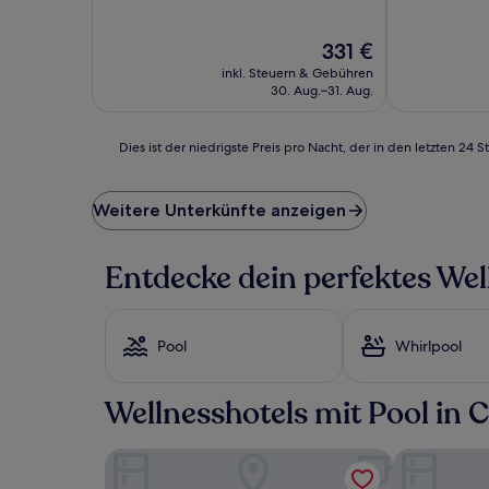
10,
10,
Wunderbar,
Wunderbar,
Der
331 €
(1.004
(1.002
Preis
Bewertungen)
Bewertunge
inkl. Steuern & Gebühren
beträgt
30. Aug.–31. Aug.
331 €
Dies
Dies ist der niedrigste Preis pro Nacht, der in den letzten 
ist
der
niedrigste
Weitere Unterkünfte anzeigen
Preis
pro
Nacht,
Entdecke dein perfektes Wel
der
in
den
letzten
Pool
Whirlpool
24 Stunden
für
einen
Wellnesshotels mit Pool in 
Aufenthalt
mit
CRISTAL HOTEL & SPA
Hôtel Barri
1 Übernachtung
von