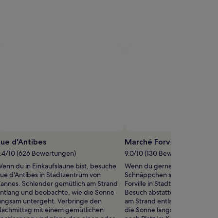
ue d'Antibes
Marché Forville
.4/10 (626 Bewertungen)
9.0/10 (130 Bewertungen)
enn du in Einkaufslaune bist, besuche
Wenn du gerne auf Märkten n
ue d'Antibes in Stadtzentrum von
Schnäppchen stöberst, solltes
annes. Schlender gemütlich am Strand
Forville in Stadtzentrum von C
ntlang und beobachte, wie die Sonne
Besuch abstatten. Schlender 
angsam untergeht. Verbringe den
am Strand entlang und beobac
achmittag mit einem gemütlichen
die Sonne langsam untergeht