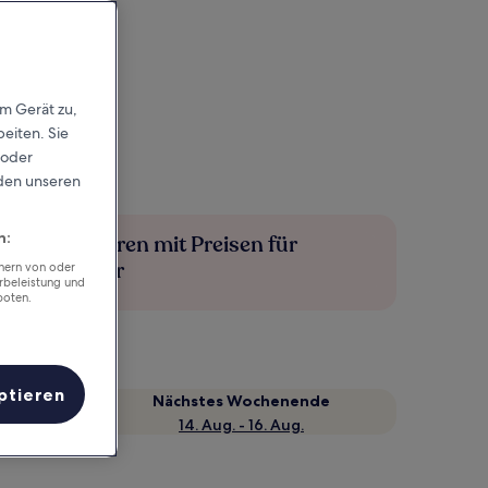
em Gerät zu,
eiten. Sie
 oder
rden unseren
n:
Mehr sparen mit Preisen für
Mitglieder
chern von oder
rbeleistung und
boten.
ptieren
Nächstes Wochenende
14. Aug. - 16. Aug.