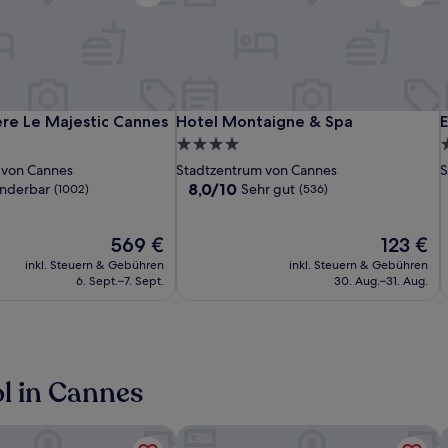
CRISTAL
Hôtel
Hotel
C
H
H
ère Le Majestic Cannes
Hotel Montaigne & Spa
E
ère Le Majestic Cannes
Hotel Montaigne & Spa
HOTEL
Barrière
Montaigne
B
M
H
4.0-
4
&
Le
&
L
Sterne-
S
 von Cannes
Stadtzentrum von Cannes
S
SPA
Majestic
Spa
M
S
S
Unterkunft
U
8.0
8,0/10
nderbar
Sehr gut
(1002)
(536)
Cannes
C
C
von
10,
Der
Sehr
Der
569 €
123 €
Preis
gut,
Preis
inkl. Steuern & Gebühren
inkl. Steuern & Gebühren
beträgt
(536)
beträgt
6. Sept.–7. Sept.
30. Aug.–31. Aug.
569 €
123 €
l in Cannes
 Premier Le Patio des Artistes
Canopy by Hilton Cannes
F