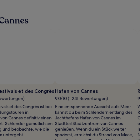
 Cannes
Festivals et des Congrès
Hafen von Cannes
R
 Bewertungen)
9.0/10 (1.241 Bewertungen)
9
tivals et des Congrès ist bei
Eine entspannende Aussicht aufs Meer
W
dungstouren in
kannst du beim Schlendern entlang des
R
von Cannes definitiv einen
Jachthafens Hafen von Cannes im
C
t. Schlender gemütlich am
Stadtteil Stadtzentrum von Cannes
e
g und beobachte, wie die
genießen. Wenn du ein Stück weiter
l
m untergeht.
spazierst, erreichst du Strand von Mace,
N