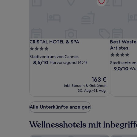
CRISTAL
CRISTAL
Best
CRISTAL HOTEL & SPA
Best Western
CRISTAL HOTEL & SPA
Best Wester
HOTEL
HOTEL
Western
Artistes
4.0-
&
&
Premier
4.0-
Sterne-
Stadtzentrum von Cannes
SPA
SPA
Le
Sterne-
Unterkunft
8.6
8,6/10
Hervorragend
(454)
Stadtzentrum
Patio
von
Unterkunft
9.0
9,0/10
Wu
10,
des
von
Hervorragend,
Der
163 €
10,
Artistes
(454)
Preis
Wunderbar,
inkl. Steuern & Gebühren
beträgt
(436)
30. Aug.–31. Aug.
163 €
Alle Unterkünfte anzeigen
Wellnesshotels mit inbegri