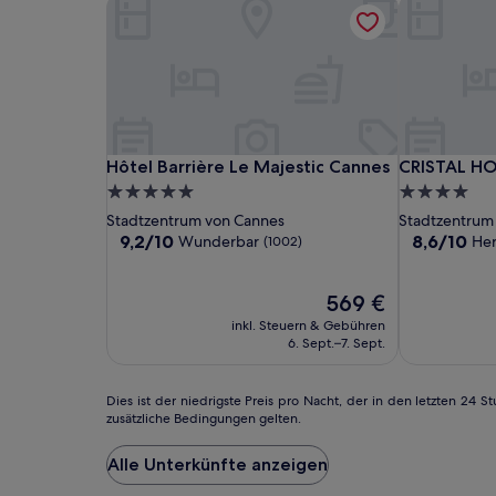
Hôtel Barrière Le Majestic Cannes
CRISTAL HO
Hôtel
Hôtel
CRISTAL
Hôtel Barrière Le Majestic Cannes
CRISTAL HO
Hôtel Barrière Le Majestic Cannes
CRISTAL HO
Barrière
Barrière
HOTEL
5.0-
4.0-
Le
Le
&
Sterne-
Sterne-
Stadtzentrum von Cannes
Stadtzentrum
Majestic
Majestic
SPA
Unterkunft
Unterkunft
9.2
8.6
9,2/10
8,6/10
Wunderbar
He
(1002)
Cannes
Cannes
von
von
10,
10,
Wunderbar,
Der
Hervorrage
569 €
(1002)
Preis
(454)
inkl. Steuern & Gebühren
beträgt
6. Sept.–7. Sept.
569 €
Dies
Dies ist der niedrigste Preis pro Nacht, der in den letzten 2
zusätzliche Bedingungen gelten.
ist
der
niedrigste
Alle Unterkünfte anzeigen
Preis