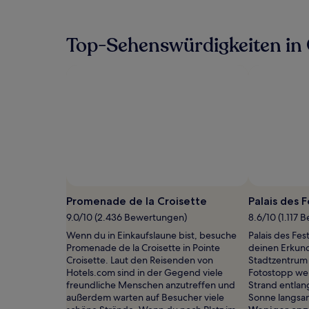
pro
Nacht,
der
Top-Sehenswürdigkeiten in
in
den
letzten
24 Stunden
für
einen
Aufenthalt
mit
1 Übernachtung
von
2 Erwachsenen
gefunden
wurde.
Promenade de la Croisette
Palais des 
Preise
und
9.0/10 (2.436 Bewertungen)
8.6/10 (1.117
Verfügbarkeiten
Wenn du in Einkaufslaune bist, besuche
Palais des Fes
können
Promenade de la Croisette in Pointe
deinen Erkun
sich
Croisette. Laut den Reisenden von
Stadtzentrum 
ändern.
Hotels.com sind in der Gegend viele
Fotostopp wer
Es
freundliche Menschen anzutreffen und
Strand entlan
können
außerdem warten auf Besucher viele
Sonne langsa
zusätzliche