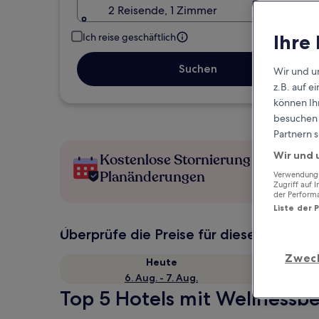
2 Reisende, 1 Zimmer
Ihre
Ich reise geschäftlich
Suchen
Wir und u
z.B. auf 
können Ihr
besuchen S
Partnern s
Wir und 
Kostenlose Stornierung bei
Planänderungen
Verwendung g
Zugriff auf 
der Perform
Liste der 
Überprüfe die Preise für diese Daten
Zwec
Heute
6. Aug. - 7. Aug.
Top 5 Hotels mit Wellnessbe