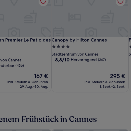
CRISTAL
Best
Canopy
C
B
F
 Premier Le Patio des Artistes
Canopy by Hilton Cannes
F
n Premier Le Patio des
Canopy by Hilton Cannes
F
HOTEL
Western
by
W
b
S
4.0-
5
&
Premier
Hilton
P
H
b
Sterne-
S
Stadtzentrum von Cannes
S
SPA
Le
Cannes
L
C
Unterkunft
U
8.8
8,8/10
Hervorragend
 von Cannes
(267)
Patio
P
H
von
nderbar
(436)
10,
des
d
Der
Hervorragend,
Der
167 €
295 €
Artistes
A
Preis
(267)
Preis
inkl. Steuern & Gebühren
inkl. Steuern & Gebühren
beträgt
beträgt
29. Aug.–30. Aug.
1. Sept.–2. Sept.
167 €
295 €
ffenem Frühstück in Cannes