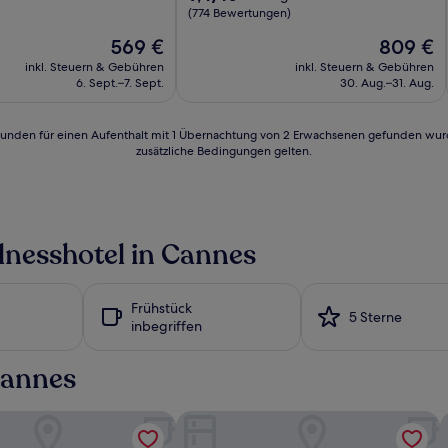
von
(774 Bewertungen)
10,
Der
Der
569 €
809 €
Außergewöhnlich,
Preis
Preis
n)
(774
inkl. Steuern & Gebühren
inkl. Steuern & Gebühren
beträgt
beträgt
Bewertungen)
6. Sept.–7. Sept.
30. Aug.–31. Aug.
569 €
809 €
24 Stunden für einen Aufenthalt mit 1 Übernachtung von 2 Erwachsenen gefunden wu
zusätzliche Bedingungen gelten.
lnesshotel in Cannes
Frühstück
5 Sterne
inbegriffen
Cannes
ère Le Majestic Cannes
Hotel Montaigne & Spa
E