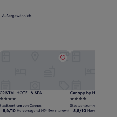
— Außergewöhnlich.
ction by Hyatt
CRISTAL HOTEL & SPA
Canopy by Hilton Canne
ction by Hyatt
CRISTAL HOTEL & SPA
Canopy by Hilton Canne
CRISTAL HOTEL & SPA
Canopy by Hilton Cann
4.0-
4.0-
Sterne-
Sterne-
Stadtzentrum von Cannes
Stadtzentrum von Cannes
Unterkunft
Unterkunft
8.6
8.8
8,6/10
8,8/10
Hervorragend
Hervorragend
(454 Bewertungen)
(26
von
von