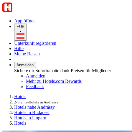
App öffnen
EUR
•
Unterkunft registrieren
Hilfe
Meine Reisen
Anmelden
Sichere dir Sofortrabatte dank Preisen für Mitglieder
Anmelden
Mehr zu Hotels.com Rewards
Feedback
Hotels
2-Sterne-Hotels in Andrássy
Hotels nahe Andrássy
Hotels in Budapest
Hotels in Ungarn
Hotels